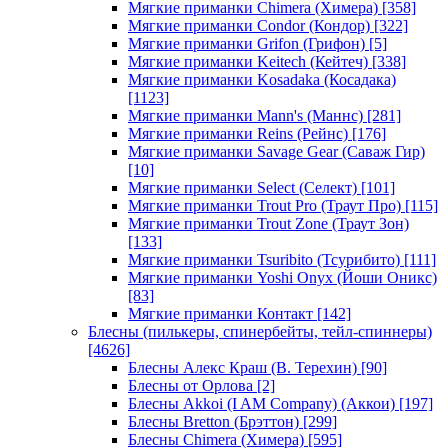
Мягкие приманки Chimera (Химера)
[358]
Мягкие приманки Condor (Кондор)
[322]
Мягкие приманки Grifon (Грифон)
[5]
Мягкие приманки Keitech (Кейтеч)
[338]
Мягкие приманки Kosadaka (Косадака)
[1123]
Мягкие приманки Mann's (Маннс)
[281]
Мягкие приманки Reins (Рейнс)
[176]
Мягкие приманки Savage Gear (Саваж Гир)
[10]
Мягкие приманки Select (Селект)
[101]
Мягкие приманки Trout Pro (Траут Про)
[115]
Мягкие приманки Trout Zone (Траут Зон)
[133]
Мягкие приманки Tsuribito (Тсурибито)
[111]
Мягкие приманки Yoshi Onyx (Йоши Оникс)
[83]
Мягкие приманки Контакт
[142]
Блесны (пилькеры, спинербейты, тейл-спиннеры)
[4626]
Блесны Алекс Краш (В. Терехин)
[90]
Блесны от Орлова
[2]
Блесны Akkoi (I AM Company) (Аккои)
[197]
Блесны Bretton (Брэттон)
[299]
Блесны Chimera (Химера)
[595]