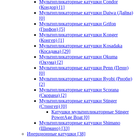
Мультипликаторные катушки Condor
(Кондор)
[1]
Мультипликаторные катушки Daiwa (Дайва)
[0]
Мультипликаторные катушки Grifon
(Грифон)
[5]
Мультипликаторные катушки Konger
(Конгер)
[1]
Мультипликаторные катушки Kosadaka
(Косадака)
[29]
Мультипликаторные катушки Okuma
(Окума)
[2]
Мультипликаторные катушки Penn (Пенн)
[0]
Мультипликаторные катушки Ryobi (Риоби)
[2]
Мультипликаторные катушки Scorana
(Скорана)
[2]
Мультипликаторные катушки Stinger
(Стингер)
[0]
Катушки мультипликаторные Stinger
PowerAge Boat
[0]
Мультипликаторные катушки Shimano
(Шимано)
[33]
Инерционные катушки
[38]