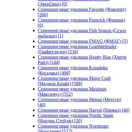
(ЭверГрин)
[0]
Спиннинговые удилища Favorite (Фаворит)
[266]
Спиннинговые удилища Fenwick (Фенвик)
[0]
Спиннинговые удилища Fish Season (Сезон
рыбалки)
[1]
Спиннинговые удилища FMAG (ФМАГ)
[5]
Спиннинговые удилища Graphiteleader
(Графитлидер)
[236]
Спиннинговые удилища Hearty Rise (Херти
Райз)
[144]
Спиннинговые удилища Kosadaka
(Косадака)
[498]
Спиннинговые удилища Major Craft
(Маджор Крафт)
[588]
Спиннинговые удилища Maximus
(Максимус)
[552]
Спиннинговые удилища Metsui (Метсуи)
[40]
Спиннинговые удилища Narval (Нарвал)
[40]
Спиннинговые удилища Nordic Stage
(Нордик Стейдж)
[20]
Спиннинговые удилища Norstream
(Норстрим)
[517]