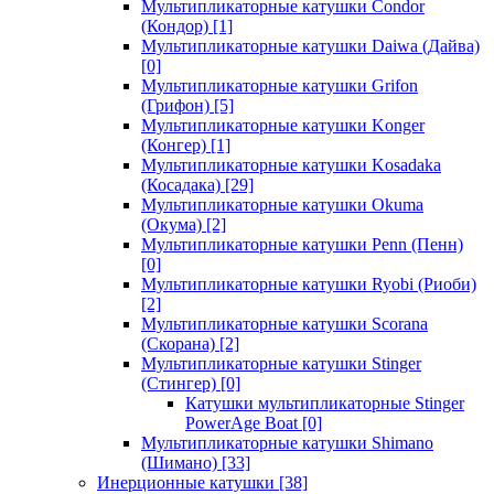
Мультипликаторные катушки Condor
(Кондор)
[1]
Мультипликаторные катушки Daiwa (Дайва)
[0]
Мультипликаторные катушки Grifon
(Грифон)
[5]
Мультипликаторные катушки Konger
(Конгер)
[1]
Мультипликаторные катушки Kosadaka
(Косадака)
[29]
Мультипликаторные катушки Okuma
(Окума)
[2]
Мультипликаторные катушки Penn (Пенн)
[0]
Мультипликаторные катушки Ryobi (Риоби)
[2]
Мультипликаторные катушки Scorana
(Скорана)
[2]
Мультипликаторные катушки Stinger
(Стингер)
[0]
Катушки мультипликаторные Stinger
PowerAge Boat
[0]
Мультипликаторные катушки Shimano
(Шимано)
[33]
Инерционные катушки
[38]