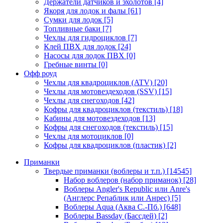
Держатели датчиков и эхолотов
[4]
Якоря для лодок и фалы
[61]
Сумки для лодок
[5]
Топливные баки
[7]
Чехлы для гидроциклов
[7]
Клей ПВХ для лодок
[24]
Насосы для лодок ПВХ
[0]
Гребные винты
[0]
Офф роуд
Чехлы для квадроциклов (ATV)
[20]
Чехлы для мотовездеходов (SSV)
[15]
Чехлы для снегоходов
[42]
Кофры для квадроциклов (текстиль)
[18]
Кабины для мотовездеходов
[13]
Кофры для снегоходов (текстиль)
[15]
Чехлы для мотоциклов
[0]
Кофры для квадроциклов (пластик)
[2]
Приманки
Твердые приманки (воблеры и т.п.)
[14545]
Набор воблеров (набор приманок)
[28]
Воблеры Angler's Republic или Anre's
(Англерс Репаблик или Анрес)
[5]
Воблеры Aqua (Аква С.-Пб.)
[648]
Воблеры Bassday (Бассдей)
[2]