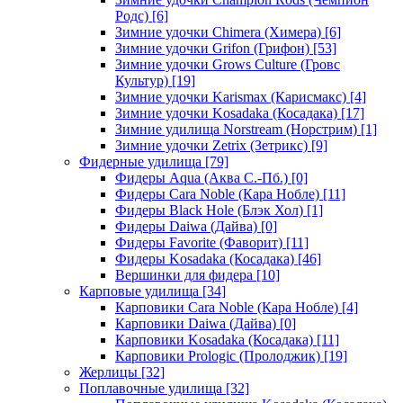
Родс)
[6]
Зимние удочки Chimera (Химера)
[6]
Зимние удочки Grifon (Грифон)
[53]
Зимние удочки Grows Culture (Гровс
Культур)
[19]
Зимние удочки Karismax (Карисмакс)
[4]
Зимние удочки Kosadaka (Косадака)
[17]
Зимние удилища Norstream (Норстрим)
[1]
Зимние удочки Zetrix (Зетрикс)
[9]
Фидерные удилища
[79]
Фидеры Aqua (Аква С.-Пб.)
[0]
Фидеры Cara Noble (Кара Нобле)
[11]
Фидеры Black Hole (Блэк Хол)
[1]
Фидеры Daiwa (Дайва)
[0]
Фидеры Favorite (Фаворит)
[11]
Фидеры Kosadaka (Косадака)
[46]
Вершинки для фидера
[10]
Карповые удилища
[34]
Карповики Cara Noble (Кара Нобле)
[4]
Карповики Daiwa (Дайва)
[0]
Карповики Kosadaka (Косадака)
[11]
Карповики Prologic (Пролоджик)
[19]
Жерлицы
[32]
Поплавочные удилища
[32]