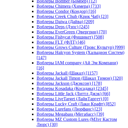
Воблеры Bomber (Бомбер)
[12]
Воблеры Chimera (Химера)
[733]
Воблеры Condor (Кондор)
[16]
Воблеры Creek Chub (Крик Чаб)
[23]
Воблеры Daiwa (Дайва)
[209]
Воблеры Deps (Дэпс)
[245]
Воблеры EverGreen (Эвергрин)
[70]
Воблеры Fishycat (Фишикет)
[508]
Воблеры FLT (ФЛТ)
[46]
Воблеры Grows Culture (Гровс Культур)
[999]
Воблеры Halcyon System (Хальцион Систем)
[147]
Воблеры IAM company (Ай Эм Компани)
[16]
Воблеры Jackall (Шакал)
[1157]
Воблеры Jackall Timon (Шакал Тимон)
[320]
Воблеры Jackson (Джэксон)
[178]
Воблеры Kosadaka (Косадака)
[2345]
Воблеры Little Jack (Литтл Джэк)
[66]
Воблеры LiveTarget (ЛайвТаргет)
[0]
Воблеры Lucky Craft (Лаки Крафт)
[852]
Воблеры Lurefans (Люрфанс)
[23]
Воблеры Megabass (Мегабасс)
[39]
Воблеры MZ Custom Lures (МЗэт Кастом
Люрс)
[30]