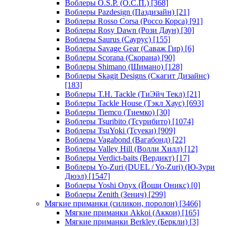
Воблеры O.S.P. (О.С.П.)
[368]
Воблеры Pazdesign (Паздизайн)
[21]
Воблеры Rosso Corsa (Россо Корса)
[91]
Воблеры Rosy Dawn (Рози Даун)
[30]
Воблеры Saurus (Саурус)
[155]
Воблеры Savage Gear (Саваж Гир)
[6]
Воблеры Scorana (Скорана)
[90]
Воблеры Shimano (Шимано)
[128]
Воблеры Skagit Designs (Скагит Дизайнс)
[183]
Воблеры T.H. Tackle (ТиЭйч Текл)
[21]
Воблеры Tackle House (Тэкл Хаус)
[693]
Воблеры Tiemco (Тиемко)
[30]
Воблеры Tsuribito (Тсурибито)
[1074]
Воблеры TsuYoki (Тсуеки)
[909]
Воблеры Vagabond (Вагабонд)
[22]
Воблеры Valley Hill (Волли Хилл)
[12]
Воблеры Verdict-baits (Вердикт)
[17]
Воблеры Yo-Zuri (DUEL / Yo-Zuri) (Ю-Зури
Дюэл)
[1547]
Воблеры Yoshi Onyx (Йоши Оникс)
[0]
Воблеры Zenith (Зенич)
[299]
Мягкие приманки (силикон, поролон)
[3466]
Мягкие приманки Akkoi (Аккои)
[165]
Мягкие приманки Berkley (Беркли)
[3]