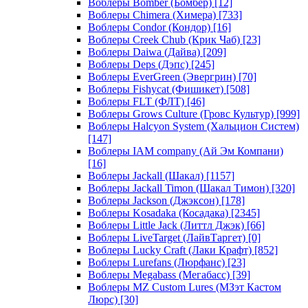
Воблеры Bomber (Бомбер)
[12]
Воблеры Chimera (Химера)
[733]
Воблеры Condor (Кондор)
[16]
Воблеры Creek Chub (Крик Чаб)
[23]
Воблеры Daiwa (Дайва)
[209]
Воблеры Deps (Дэпс)
[245]
Воблеры EverGreen (Эвергрин)
[70]
Воблеры Fishycat (Фишикет)
[508]
Воблеры FLT (ФЛТ)
[46]
Воблеры Grows Culture (Гровс Культур)
[999]
Воблеры Halcyon System (Хальцион Систем)
[147]
Воблеры IAM company (Ай Эм Компани)
[16]
Воблеры Jackall (Шакал)
[1157]
Воблеры Jackall Timon (Шакал Тимон)
[320]
Воблеры Jackson (Джэксон)
[178]
Воблеры Kosadaka (Косадака)
[2345]
Воблеры Little Jack (Литтл Джэк)
[66]
Воблеры LiveTarget (ЛайвТаргет)
[0]
Воблеры Lucky Craft (Лаки Крафт)
[852]
Воблеры Lurefans (Люрфанс)
[23]
Воблеры Megabass (Мегабасс)
[39]
Воблеры MZ Custom Lures (МЗэт Кастом
Люрс)
[30]