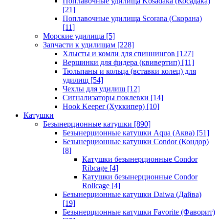
Поплавочные удилища Kosadaka (Косадака)
[21]
Поплавочные удилища Scorana (Скорана)
[11]
Морские удилища
[5]
Запчасти к удилищам
[228]
Хлысты и комли для спиннингов
[127]
Вершинки для фидера (квивертип)
[11]
Тюльпаны и кольца (вставки колец) для
удилищ
[54]
Чехлы для удилищ
[12]
Сигнализаторы поклевки
[14]
Hook Keeper (Хуккипер)
[10]
Катушки
Безынерционные катушки
[890]
Безынерционные катушки Aqua (Аква)
[51]
Безынерционные катушки Condor (Кондор)
[8]
Катушки безынерционные Condor
Ribcage
[4]
Катушки безынерционные Condor
Rollcage
[4]
Безынерционные катушки Daiwa (Дайва)
[19]
Безынерционные катушки Favorite (Фаворит)