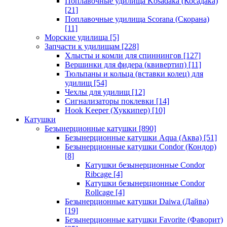
Поплавочные удилища Kosadaka (Косадака)
[21]
Поплавочные удилища Scorana (Скорана)
[11]
Морские удилища
[5]
Запчасти к удилищам
[228]
Хлысты и комли для спиннингов
[127]
Вершинки для фидера (квивертип)
[11]
Тюльпаны и кольца (вставки колец) для
удилищ
[54]
Чехлы для удилищ
[12]
Сигнализаторы поклевки
[14]
Hook Keeper (Хуккипер)
[10]
Катушки
Безынерционные катушки
[890]
Безынерционные катушки Aqua (Аква)
[51]
Безынерционные катушки Condor (Кондор)
[8]
Катушки безынерционные Condor
Ribcage
[4]
Катушки безынерционные Condor
Rollcage
[4]
Безынерционные катушки Daiwa (Дайва)
[19]
Безынерционные катушки Favorite (Фаворит)