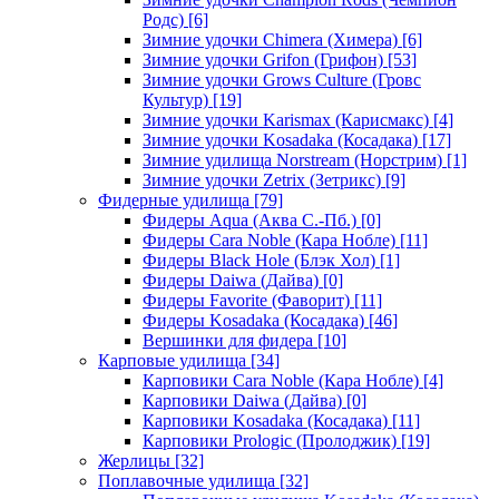
Родс)
[6]
Зимние удочки Chimera (Химера)
[6]
Зимние удочки Grifon (Грифон)
[53]
Зимние удочки Grows Culture (Гровс
Культур)
[19]
Зимние удочки Karismax (Карисмакс)
[4]
Зимние удочки Kosadaka (Косадака)
[17]
Зимние удилища Norstream (Норстрим)
[1]
Зимние удочки Zetrix (Зетрикс)
[9]
Фидерные удилища
[79]
Фидеры Aqua (Аква С.-Пб.)
[0]
Фидеры Cara Noble (Кара Нобле)
[11]
Фидеры Black Hole (Блэк Хол)
[1]
Фидеры Daiwa (Дайва)
[0]
Фидеры Favorite (Фаворит)
[11]
Фидеры Kosadaka (Косадака)
[46]
Вершинки для фидера
[10]
Карповые удилища
[34]
Карповики Cara Noble (Кара Нобле)
[4]
Карповики Daiwa (Дайва)
[0]
Карповики Kosadaka (Косадака)
[11]
Карповики Prologic (Пролоджик)
[19]
Жерлицы
[32]
Поплавочные удилища
[32]