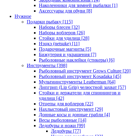
Наколенники для зимней рыбалки
[1]
Аксессуары для обуви
[8]
Нужное
Подарки рыбаку
[115]
Наборы блесен
[32]
Наборы воблеров
[26]
Стойки для удилищ
[28]
Нэцкэ (netsuke)
[11]
Подарочные магниты
[5]
Бижутерия и украшения
[7]
Рыболовные наклейки (стикеры)
[6]
Инструменты
[398]
Рыболовный инструмент Grows Culture
[20]
Рыболовный инструмент Kosadaka
[45]
Мультиинструменты Leatherman
[64]
Липгрип (Lip Grip) челюстной захват
[57]
Стойки и держатели для спиннингов и
удилищ
[42]
Отцепы для воблеров
[22]
Нахлыстовый инструмент
[29]
Донные косы и донные грабли
[4]
Весы рыболовные
[14]
Ледобуры и ножи
[99]
Ледобуры
[77]