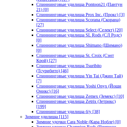
Спиннинговые удилища Pontoon21 (Пантун
21)
[0]
Спиннинговые удилища Prox Inc. (Прокс)
[3]
Спиннинговые удилища Scorana (Скорана)
[27]
Спиннинговые удилища Select (Селект)
[20]
Спиннинговые удилища SL Rods (СЛ Родс)
[0]
Спиннинговые удилища Shimano (Шимано)
[0]
Спиннинговые удилища St. Croix (Сэнт
Крой)
[27]
Спиннинговые удилища Tsuribito
(Тсурибито)
[46]
Спиннинговые удилища Yin Tai (Джин Тай)
[7]
Спиннинговые удилища Yoshi Onyx (Йоши
Оникс)
[16]
Спиннинговые удилища Zemex (Земекс)
[10]
Спиннинговые удилища Zetrix (Зетрикс)
[199]
Спиннинговые удилища б/у
[38]
Зимние удилища
[115]
Зимние удочки Cara Noble (Кара Нобле)
[0]
Зимние удочки Champion Rods (Чемпион