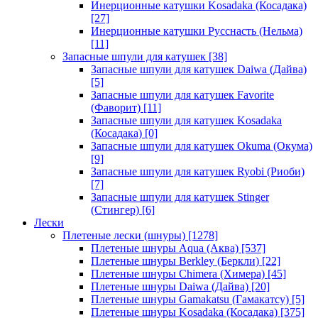
Инерционные катушки Kosadaka (Косадака)
[27]
Инерционные катушки Русснасть (Нельма)
[11]
Запасные шпули для катушек
[38]
Запасные шпули для катушек Daiwa (Дайва)
[5]
Запасные шпули для катушек Favorite
(Фаворит)
[11]
Запасные шпули для катушек Kosadaka
(Косадака)
[0]
Запасные шпули для катушек Okuma (Окума)
[9]
Запасные шпули для катушек Ryobi (Риоби)
[7]
Запасные шпули для катушек Stinger
(Стингер)
[6]
Лески
Плетеные лески (шнуры)
[1278]
Плетеные шнуры Aqua (Аква)
[537]
Плетеные шнуры Berkley (Беркли)
[22]
Плетеные шнуры Chimera (Химера)
[45]
Плетеные шнуры Daiwa (Дайва)
[20]
Плетеные шнуры Gamakatsu (Гамакатсу)
[5]
Плетеные шнуры Kosadaka (Косадака)
[375]