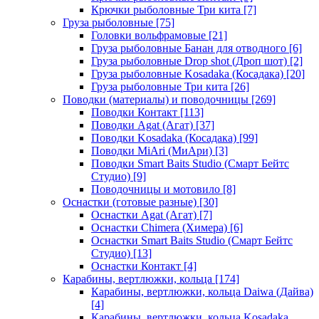
Крючки рыболовные Три кита
[7]
Груза рыболовные
[75]
Головки вольфрамовые
[21]
Груза рыболовные Банан для отводного
[6]
Груза рыболовные Drop shot (Дроп шот)
[2]
Груза рыболовные Kosadaka (Косадака)
[20]
Груза рыболовные Три кита
[26]
Поводки (материалы) и поводочницы
[269]
Поводки Контакт
[113]
Поводки Agat (Агат)
[37]
Поводки Kosadaka (Косадака)
[99]
Поводки MiAri (МиАри)
[3]
Поводки Smart Baits Studio (Смарт Бейтс
Студио)
[9]
Поводочницы и мотовило
[8]
Оснастки (готовые разные)
[30]
Оснастки Agat (Агат)
[7]
Оснастки Chimera (Химера)
[6]
Оснастки Smart Baits Studio (Смарт Бейтс
Студио)
[13]
Оснастки Контакт
[4]
Карабины, вертлюжки, кольца
[174]
Карабины, вертлюжки, кольца Daiwa (Дайва)
[4]
Карабины, вертлюжки, кольца Kosadaka