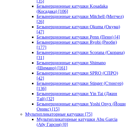
[35]
Безынерционные катушки Kosadaka
(Косадака)
[106]
Безынерционные катушки Mitchell (Митчел)
[26]
Безынерционные катушки Okuma (Окума)
[47]
Безынерционные катушки Penn (Пенн)
[4]
Безынерционные катушки Ryobi (Риоби)
[177]
Безынерционные катушки Scorana (Скорана)
[31]
Безынерционные катушки Shimano
(Шимано)
[161]
Безынерционные катушки SPRO (СПРО)
[42]
Безынерционные катушки Stinger (Стингер)
[136]
Безынерционные катушки Yin Tai (Джин
Тай)
[32]
Безынерционные катушки Yoshi Onyx (Йоши
Оникс)
[15]
Мультипликаторные катушки
[75]
Мультипликаторные катушки Abu Garcia
(Абу Гарсия)
[0]