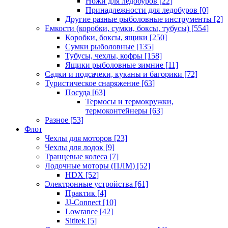
Ножи для ледобуров
[22]
Принадлежности для ледобуров
[0]
Другие разные рыболовные инструменты
[2]
Емкости (коробки, сумки, боксы, тубусы)
[554]
Коробки, боксы, ящики
[250]
Сумки рыболовные
[135]
Тубусы, чехлы, кофры
[158]
Ящики рыболовные зимние
[11]
Садки и подсачеки, куканы и багорики
[72]
Туристическое снаряжение
[63]
Посуда
[63]
Термосы и термокружки,
термоконтейнеры
[63]
Разное
[53]
Флот
Чехлы для моторов
[23]
Чехлы для лодок
[9]
Транцевые колеса
[7]
Лодочные моторы (ПЛМ)
[52]
HDX
[52]
Электронные устройства
[61]
Практик
[4]
JJ-Connect
[10]
Lowrance
[42]
Sititek
[5]