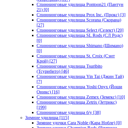
Спиннинговые удилища Pontoon21 (Пантун
21)
[0]
Спиннинговые удилища Prox Inc. (Прокс)
[3]
Спиннинговые удилища Scorana (Скорана)
[27]
Спиннинговые удилища Select (Селект)
[20]
Спиннинговые удилища SL Rods (СЛ Родс)
[0]
Спиннинговые удилища Shimano (Шимано)
[0]
Спиннинговые удилища St. Croix (Сэнт
Крой)
[27]
Спиннинговые удилища Tsuribito
(Тсурибито)
[46]
Спиннинговые удилища Yin Tai (Джин Тай)
[7]
Спиннинговые удилища Yoshi Onyx (Йоши
Оникс)
[16]
Спиннинговые удилища Zemex (Земекс)
[10]
Спиннинговые удилища Zetrix (Зетрикс)
[199]
Спиннинговые удилища б/у
[38]
Зимние удилища
[115]
Зимние удочки Cara Noble (Кара Нобле)
[0]
Зимние удочки Champion Rods (Чемпион