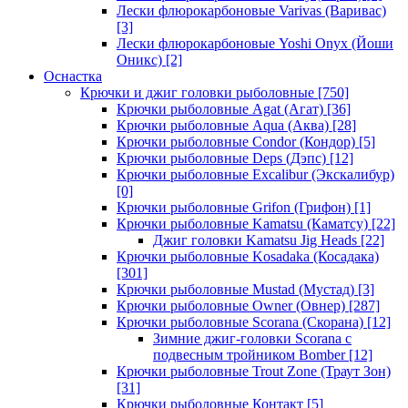
Лески флюрокарбоновые Varivas (Варивас)
[3]
Лески флюрокарбоновые Yoshi Onyx (Йоши
Оникс)
[2]
Оснастка
Крючки и джиг головки рыболовные
[750]
Крючки рыболовные Agat (Агат)
[36]
Крючки рыболовные Aqua (Аква)
[28]
Крючки рыболовные Condor (Кондор)
[5]
Крючки рыболовные Deps (Дэпс)
[12]
Крючки рыболовные Excalibur (Экскалибур)
[0]
Крючки рыболовные Grifon (Грифон)
[1]
Крючки рыболовные Kamatsu (Каматсу)
[22]
Джиг головки Kamatsu Jig Heads
[22]
Крючки рыболовные Kosadaka (Косадака)
[301]
Крючки рыболовные Mustad (Мустад)
[3]
Крючки рыболовные Owner (Овнер)
[287]
Крючки рыболовные Scorana (Скорана)
[12]
Зимние джиг-головки Scorana с
подвесным тройником Bomber
[12]
Крючки рыболовные Trout Zone (Траут Зон)
[31]
Крючки рыболовные Контакт
[5]