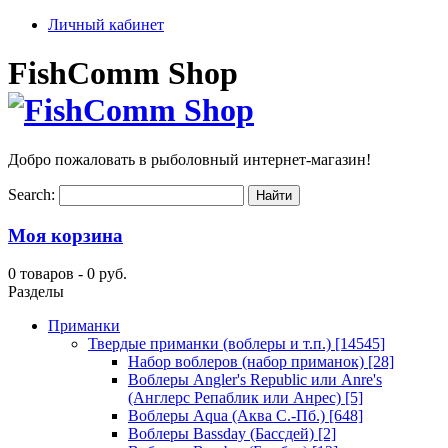
Личный кабинет
FishComm Shop
Добро пожаловать в рыболовный интернет-магазин!
Search:
Моя корзина
0 товаров -
0 руб.
Разделы
Приманки
Твердые приманки (воблеры и т.п.)
[14545]
Набор воблеров (набор приманок)
[28]
Воблеры Angler's Republic или Anre's
(Англерс Репаблик или Анрес)
[5]
Воблеры Aqua (Аква С.-Пб.)
[648]
Воблеры Bassday (Бассдей)
[2]