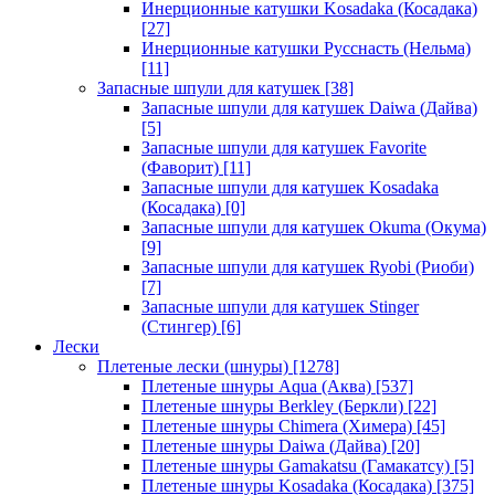
Инерционные катушки Kosadaka (Косадака)
[27]
Инерционные катушки Русснасть (Нельма)
[11]
Запасные шпули для катушек
[38]
Запасные шпули для катушек Daiwa (Дайва)
[5]
Запасные шпули для катушек Favorite
(Фаворит)
[11]
Запасные шпули для катушек Kosadaka
(Косадака)
[0]
Запасные шпули для катушек Okuma (Окума)
[9]
Запасные шпули для катушек Ryobi (Риоби)
[7]
Запасные шпули для катушек Stinger
(Стингер)
[6]
Лески
Плетеные лески (шнуры)
[1278]
Плетеные шнуры Aqua (Аква)
[537]
Плетеные шнуры Berkley (Беркли)
[22]
Плетеные шнуры Chimera (Химера)
[45]
Плетеные шнуры Daiwa (Дайва)
[20]
Плетеные шнуры Gamakatsu (Гамакатсу)
[5]
Плетеные шнуры Kosadaka (Косадака)
[375]