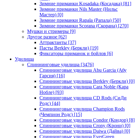
Зимние приманки Kosadaka (Косадака)
[81]
Зимние приманки Nils Master (Нильс
Мастер)
[0]
Зимние приманки Rapala (Рапала)
[50]
Зимние приманки Scorana (Скорана)
[270]
Мушки и стримеры
[9]
Другое разное
[62]
Аттрактанты
[37]
Пасты Berkley (Беркли)
[19]
Фиксаторы приманок и бойлов
[6]
Удилища
Спиннинговые удилища
[3476]
Спиннинговые удилища Abu Garcia (Абу
Гарсия)
[16]
Спиннинговые удилища Berkley (Беркли)
[0]
Спиннинговые удилища Cara Noble (Кара
Нобле)
[93]
Спиннинговые удилища CD Rods (СиДи
Родс)
[44]
Спиннинговые удилища Champion Rods
(Чемпион Родс)
[15]
Спиннинговые удилища Condor (Кондор)
[8]
Спиннинговые удилища Crony (Крони)
[0]
Спиннинговые удилища Daiwa (Дайва)
[0]
Спиннинговые удилища EverGreen