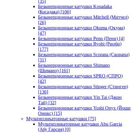
[35]
Безынерционные катушки Kosadaka
(Косадака)
[106]
Безынерционные катушки Mitchell (Митчел)
[26]
Безынерционные катушки Okuma (Окума)
[47]
Безынерционные катушки Penn (Пенн)
[4]
Безынерционные катушки Ryobi (Риоби)
[177]
Безынерционные катушки Scorana (Скорана)
[31]
Безынерционные катушки Shimano
(Шимано)
[161]
Безынерционные катушки SPRO (СПРО)
[42]
Безынерционные катушки Stinger (Стингер)
[136]
Безынерционные катушки Yin Tai (Джин
Тай)
[32]
Безынерционные катушки Yoshi Onyx (Йоши
Оникс)
[15]
Мультипликаторные катушки
[75]
Мультипликаторные катушки Abu Garcia
(Абу Гарсия)
[0]