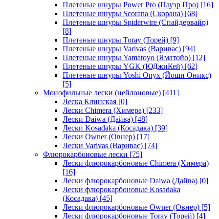
Плетеные шнуры Power Pro (Пауэр Про)
[16]
Плетеные шнуры Scorana (Скорана)
[68]
Плетеные шнуры Spiderwire (Спайдервайр)
[8]
Плетеные шнуры Toray (Торей)
[9]
Плетеные шнуры Varivas (Варивас)
[94]
Плетеные шнуры Yamatoyo (Яматойо)
[12]
Плетеные шнуры YGK (ЮДжиКей)
[62]
Плетеные шнуры Yoshi Onyx (Йоши Оникс)
[5]
Монофильные лески (нейлоновые)
[411]
Леска Клинская
[0]
Лески Chimera (Химера)
[233]
Лески Daiwa (Дайва)
[48]
Лески Kosadaka (Косадака)
[39]
Лески Owner (Овнер)
[17]
Лески Varivas (Варивас)
[74]
Флюрокарбоновые лески
[75]
Лески флюрокарбоновые Chimera (Химера)
[16]
Лески флюрокарбоновые Daiwa (Дайва)
[0]
Лески флюрокарбоновые Kosadaka
(Косадака)
[45]
Лески флюрокарбоновые Owner (Овнер)
[5]
Лески флюрокарбоновые Toray (Торей)
[4]