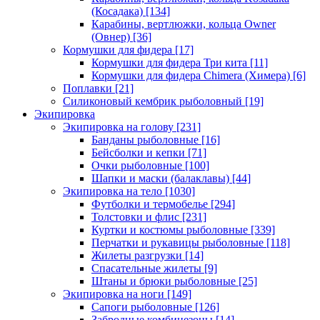
(Косадака)
[134]
Карабины, вертлюжки, кольца Owner
(Овнер)
[36]
Кормушки для фидера
[17]
Кормушки для фидера Три кита
[11]
Кормушки для фидера Chimera (Химера)
[6]
Поплавки
[21]
Силиконовый кембрик рыболовный
[19]
Экипировка
Экипировка на голову
[231]
Банданы рыболовные
[16]
Бейсболки и кепки
[71]
Очки рыболовные
[100]
Шапки и маски (балаклавы)
[44]
Экипировка на тело
[1030]
Футболки и термобелье
[294]
Толстовки и флис
[231]
Куртки и костюмы рыболовные
[339]
Перчатки и рукавицы рыболовные
[118]
Жилеты разгрузки
[14]
Спасательные жилеты
[9]
Штаны и брюки рыболовные
[25]
Экипировка на ноги
[149]
Сапоги рыболовные
[126]
Забродные комбинезоны
[14]