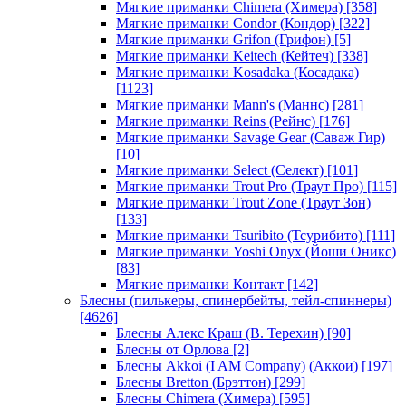
Мягкие приманки Chimera (Химера)
[358]
Мягкие приманки Condor (Кондор)
[322]
Мягкие приманки Grifon (Грифон)
[5]
Мягкие приманки Keitech (Кейтеч)
[338]
Мягкие приманки Kosadaka (Косадака)
[1123]
Мягкие приманки Mann's (Маннс)
[281]
Мягкие приманки Reins (Рейнс)
[176]
Мягкие приманки Savage Gear (Саваж Гир)
[10]
Мягкие приманки Select (Селект)
[101]
Мягкие приманки Trout Pro (Траут Про)
[115]
Мягкие приманки Trout Zone (Траут Зон)
[133]
Мягкие приманки Tsuribito (Тсурибито)
[111]
Мягкие приманки Yoshi Onyx (Йоши Оникс)
[83]
Мягкие приманки Контакт
[142]
Блесны (пилькеры, спинербейты, тейл-спиннеры)
[4626]
Блесны Алекс Краш (В. Терехин)
[90]
Блесны от Орлова
[2]
Блесны Akkoi (I AM Company) (Аккои)
[197]
Блесны Bretton (Брэттон)
[299]
Блесны Chimera (Химера)
[595]