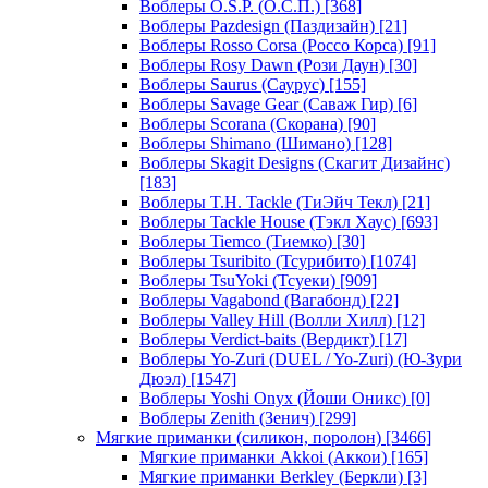
Воблеры O.S.P. (О.С.П.)
[368]
Воблеры Pazdesign (Паздизайн)
[21]
Воблеры Rosso Corsa (Россо Корса)
[91]
Воблеры Rosy Dawn (Рози Даун)
[30]
Воблеры Saurus (Саурус)
[155]
Воблеры Savage Gear (Саваж Гир)
[6]
Воблеры Scorana (Скорана)
[90]
Воблеры Shimano (Шимано)
[128]
Воблеры Skagit Designs (Скагит Дизайнс)
[183]
Воблеры T.H. Tackle (ТиЭйч Текл)
[21]
Воблеры Tackle House (Тэкл Хаус)
[693]
Воблеры Tiemco (Тиемко)
[30]
Воблеры Tsuribito (Тсурибито)
[1074]
Воблеры TsuYoki (Тсуеки)
[909]
Воблеры Vagabond (Вагабонд)
[22]
Воблеры Valley Hill (Волли Хилл)
[12]
Воблеры Verdict-baits (Вердикт)
[17]
Воблеры Yo-Zuri (DUEL / Yo-Zuri) (Ю-Зури
Дюэл)
[1547]
Воблеры Yoshi Onyx (Йоши Оникс)
[0]
Воблеры Zenith (Зенич)
[299]
Мягкие приманки (силикон, поролон)
[3466]
Мягкие приманки Akkoi (Аккои)
[165]
Мягкие приманки Berkley (Беркли)
[3]