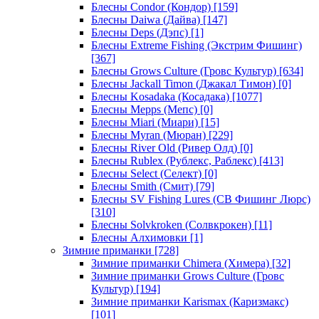
Блесны Condor (Кондор)
[159]
Блесны Daiwa (Дайва)
[147]
Блесны Deps (Дэпс)
[1]
Блесны Extreme Fishing (Экстрим Фишинг)
[367]
Блесны Grows Culture (Гровс Культур)
[634]
Блесны Jackall Timon (Джакал Тимон)
[0]
Блесны Kosadaka (Косадака)
[1077]
Блесны Mepps (Мепс)
[0]
Блесны Miari (Миари)
[15]
Блесны Myran (Мюран)
[229]
Блесны River Old (Ривер Олд)
[0]
Блесны Rublex (Рублекс, Раблекс)
[413]
Блесны Select (Селект)
[0]
Блесны Smith (Смит)
[79]
Блесны SV Fishing Lures (СВ Фишинг Люрс)
[310]
Блесны Solvkroken (Солвкрокен)
[11]
Блесны Алхимовки
[1]
Зимние приманки
[728]
Зимние приманки Chimera (Химера)
[32]
Зимние приманки Grows Culture (Гровс
Культур)
[194]
Зимние приманки Karismax (Каризмакс)
[101]