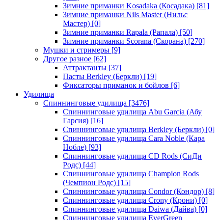
Зимние приманки Kosadaka (Косадака)
[81]
Зимние приманки Nils Master (Нильс
Мастер)
[0]
Зимние приманки Rapala (Рапала)
[50]
Зимние приманки Scorana (Скорана)
[270]
Мушки и стримеры
[9]
Другое разное
[62]
Аттрактанты
[37]
Пасты Berkley (Беркли)
[19]
Фиксаторы приманок и бойлов
[6]
Удилища
Спиннинговые удилища
[3476]
Спиннинговые удилища Abu Garcia (Абу
Гарсия)
[16]
Спиннинговые удилища Berkley (Беркли)
[0]
Спиннинговые удилища Cara Noble (Кара
Нобле)
[93]
Спиннинговые удилища CD Rods (СиДи
Родс)
[44]
Спиннинговые удилища Champion Rods
(Чемпион Родс)
[15]
Спиннинговые удилища Condor (Кондор)
[8]
Спиннинговые удилища Crony (Крони)
[0]
Спиннинговые удилища Daiwa (Дайва)
[0]
Спиннинговые удилища EverGreen