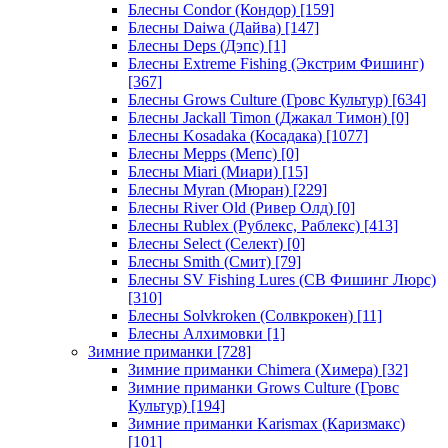
Блесны Condor (Кондор)
[159]
Блесны Daiwa (Дайва)
[147]
Блесны Deps (Дэпс)
[1]
Блесны Extreme Fishing (Экстрим Фишинг)
[367]
Блесны Grows Culture (Гровс Культур)
[634]
Блесны Jackall Timon (Джакал Тимон)
[0]
Блесны Kosadaka (Косадака)
[1077]
Блесны Mepps (Мепс)
[0]
Блесны Miari (Миари)
[15]
Блесны Myran (Мюран)
[229]
Блесны River Old (Ривер Олд)
[0]
Блесны Rublex (Рублекс, Раблекс)
[413]
Блесны Select (Селект)
[0]
Блесны Smith (Смит)
[79]
Блесны SV Fishing Lures (СВ Фишинг Люрс)
[310]
Блесны Solvkroken (Солвкрокен)
[11]
Блесны Алхимовки
[1]
Зимние приманки
[728]
Зимние приманки Chimera (Химера)
[32]
Зимние приманки Grows Culture (Гровс
Культур)
[194]
Зимние приманки Karismax (Каризмакс)
[101]