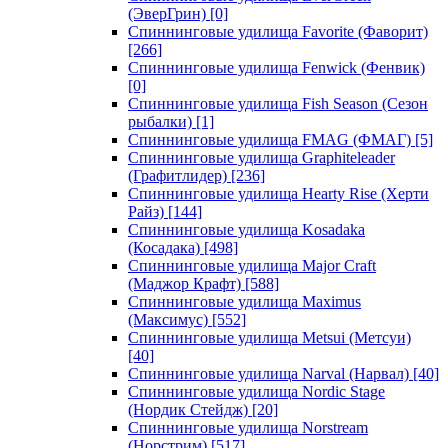
(ЭверГрин)
[0]
Спиннинговые удилища Favorite (Фаворит)
[266]
Спиннинговые удилища Fenwick (Фенвик)
[0]
Спиннинговые удилища Fish Season (Сезон
рыбалки)
[1]
Спиннинговые удилища FMAG (ФМАГ)
[5]
Спиннинговые удилища Graphiteleader
(Графитлидер)
[236]
Спиннинговые удилища Hearty Rise (Херти
Райз)
[144]
Спиннинговые удилища Kosadaka
(Косадака)
[498]
Спиннинговые удилища Major Craft
(Маджор Крафт)
[588]
Спиннинговые удилища Maximus
(Максимус)
[552]
Спиннинговые удилища Metsui (Метсуи)
[40]
Спиннинговые удилища Narval (Нарвал)
[40]
Спиннинговые удилища Nordic Stage
(Нордик Стейдж)
[20]
Спиннинговые удилища Norstream
(Норстрим)
[517]