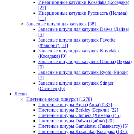
Инерционные катушки Kosadaka (Косадака)
[27]
Инерционные катушки Русснасть (Нельма)
[11]
Запасные шпули для катушек
[38]
Запасные шпули для катушек Daiwa (Дайва)
[5]
Запасные шпули для катушек Favorite
(Фаворит)
[11]
Запасные шпули для катушек Kosadaka
(Косадака)
[0]
Запасные шпули для катушек Okuma (Окума)
[9]
Запасные шпули для катушек Ryobi (Риоби)
[7]
Запасные шпули для катушек Stinger
(Стингер)
[6]
Лески
Плетеные лески (шнуры)
[1278]
Плетеные шнуры Aqua (Аква)
[537]
Плетеные шнуры Berkley (Беркли)
[22]
Плетеные шнуры Chimera (Химера)
[45]
Плетеные шнуры Daiwa (Дайва)
[20]
Плетеные шнуры Gamakatsu (Гамакатсу)
[5]
Плетеные шнуры Kosadaka (Косадака)
[375]