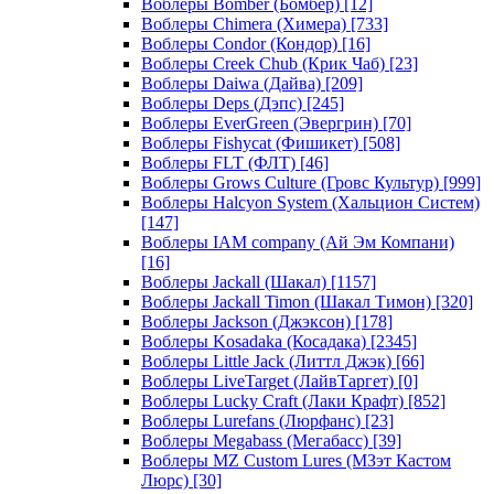
Воблеры Bomber (Бомбер)
[12]
Воблеры Chimera (Химера)
[733]
Воблеры Condor (Кондор)
[16]
Воблеры Creek Chub (Крик Чаб)
[23]
Воблеры Daiwa (Дайва)
[209]
Воблеры Deps (Дэпс)
[245]
Воблеры EverGreen (Эвергрин)
[70]
Воблеры Fishycat (Фишикет)
[508]
Воблеры FLT (ФЛТ)
[46]
Воблеры Grows Culture (Гровс Культур)
[999]
Воблеры Halcyon System (Хальцион Систем)
[147]
Воблеры IAM company (Ай Эм Компани)
[16]
Воблеры Jackall (Шакал)
[1157]
Воблеры Jackall Timon (Шакал Тимон)
[320]
Воблеры Jackson (Джэксон)
[178]
Воблеры Kosadaka (Косадака)
[2345]
Воблеры Little Jack (Литтл Джэк)
[66]
Воблеры LiveTarget (ЛайвТаргет)
[0]
Воблеры Lucky Craft (Лаки Крафт)
[852]
Воблеры Lurefans (Люрфанс)
[23]
Воблеры Megabass (Мегабасс)
[39]
Воблеры MZ Custom Lures (МЗэт Кастом
Люрс)
[30]