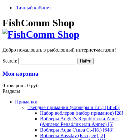
Личный кабинет
FishComm Shop
Добро пожаловать в рыболовный интернет-магазин!
Search:
Моя корзина
0 товаров -
0 руб.
Разделы
Приманки
Твердые приманки (воблеры и т.п.)
[14545]
Набор воблеров (набор приманок)
[28]
Воблеры Angler's Republic или Anre's
(Англерс Репаблик или Анрес)
[5]
Воблеры Aqua (Аква С.-Пб.)
[648]
Воблеры Bassday (Бассдей)
[2]