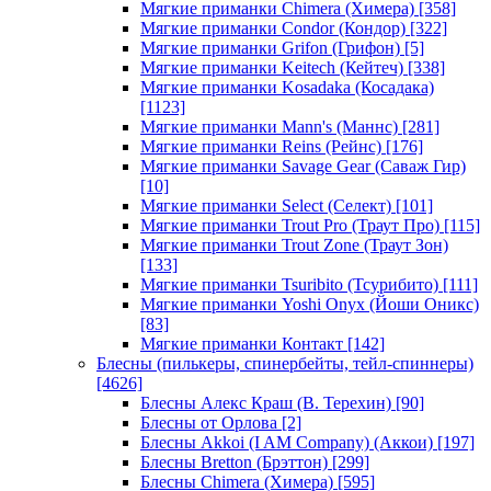
Мягкие приманки Chimera (Химера)
[358]
Мягкие приманки Condor (Кондор)
[322]
Мягкие приманки Grifon (Грифон)
[5]
Мягкие приманки Keitech (Кейтеч)
[338]
Мягкие приманки Kosadaka (Косадака)
[1123]
Мягкие приманки Mann's (Маннс)
[281]
Мягкие приманки Reins (Рейнс)
[176]
Мягкие приманки Savage Gear (Саваж Гир)
[10]
Мягкие приманки Select (Селект)
[101]
Мягкие приманки Trout Pro (Траут Про)
[115]
Мягкие приманки Trout Zone (Траут Зон)
[133]
Мягкие приманки Tsuribito (Тсурибито)
[111]
Мягкие приманки Yoshi Onyx (Йоши Оникс)
[83]
Мягкие приманки Контакт
[142]
Блесны (пилькеры, спинербейты, тейл-спиннеры)
[4626]
Блесны Алекс Краш (В. Терехин)
[90]
Блесны от Орлова
[2]
Блесны Akkoi (I AM Company) (Аккои)
[197]
Блесны Bretton (Брэттон)
[299]
Блесны Chimera (Химера)
[595]