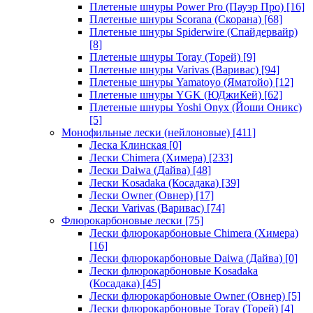
Плетеные шнуры Power Pro (Пауэр Про)
[16]
Плетеные шнуры Scorana (Скорана)
[68]
Плетеные шнуры Spiderwire (Спайдервайр)
[8]
Плетеные шнуры Toray (Торей)
[9]
Плетеные шнуры Varivas (Варивас)
[94]
Плетеные шнуры Yamatoyo (Яматойо)
[12]
Плетеные шнуры YGK (ЮДжиКей)
[62]
Плетеные шнуры Yoshi Onyx (Йоши Оникс)
[5]
Монофильные лески (нейлоновые)
[411]
Леска Клинская
[0]
Лески Chimera (Химера)
[233]
Лески Daiwa (Дайва)
[48]
Лески Kosadaka (Косадака)
[39]
Лески Owner (Овнер)
[17]
Лески Varivas (Варивас)
[74]
Флюрокарбоновые лески
[75]
Лески флюрокарбоновые Chimera (Химера)
[16]
Лески флюрокарбоновые Daiwa (Дайва)
[0]
Лески флюрокарбоновые Kosadaka
(Косадака)
[45]
Лески флюрокарбоновые Owner (Овнер)
[5]
Лески флюрокарбоновые Toray (Торей)
[4]