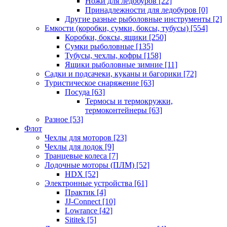
Ножи для ледобуров
[22]
Принадлежности для ледобуров
[0]
Другие разные рыболовные инструменты
[2]
Емкости (коробки, сумки, боксы, тубусы)
[554]
Коробки, боксы, ящики
[250]
Сумки рыболовные
[135]
Тубусы, чехлы, кофры
[158]
Ящики рыболовные зимние
[11]
Садки и подсачеки, куканы и багорики
[72]
Туристическое снаряжение
[63]
Посуда
[63]
Термосы и термокружки,
термоконтейнеры
[63]
Разное
[53]
Флот
Чехлы для моторов
[23]
Чехлы для лодок
[9]
Транцевые колеса
[7]
Лодочные моторы (ПЛМ)
[52]
HDX
[52]
Электронные устройства
[61]
Практик
[4]
JJ-Connect
[10]
Lowrance
[42]
Sititek
[5]