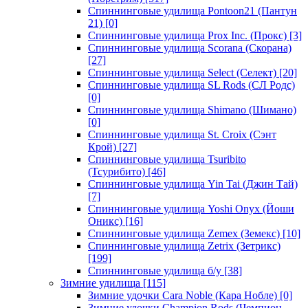
Спиннинговые удилища Pontoon21 (Пантун
21)
[0]
Спиннинговые удилища Prox Inc. (Прокс)
[3]
Спиннинговые удилища Scorana (Скорана)
[27]
Спиннинговые удилища Select (Селект)
[20]
Спиннинговые удилища SL Rods (СЛ Родс)
[0]
Спиннинговые удилища Shimano (Шимано)
[0]
Спиннинговые удилища St. Croix (Сэнт
Крой)
[27]
Спиннинговые удилища Tsuribito
(Тсурибито)
[46]
Спиннинговые удилища Yin Tai (Джин Тай)
[7]
Спиннинговые удилища Yoshi Onyx (Йоши
Оникс)
[16]
Спиннинговые удилища Zemex (Земекс)
[10]
Спиннинговые удилища Zetrix (Зетрикс)
[199]
Спиннинговые удилища б/у
[38]
Зимние удилища
[115]
Зимние удочки Cara Noble (Кара Нобле)
[0]
Зимние удочки Champion Rods (Чемпион