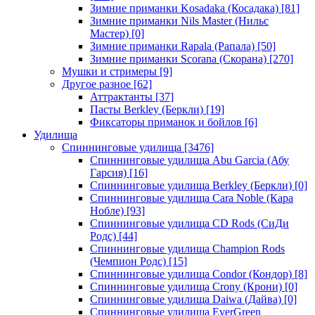
Зимние приманки Kosadaka (Косадака)
[81]
Зимние приманки Nils Master (Нильс
Мастер)
[0]
Зимние приманки Rapala (Рапала)
[50]
Зимние приманки Scorana (Скорана)
[270]
Мушки и стримеры
[9]
Другое разное
[62]
Аттрактанты
[37]
Пасты Berkley (Беркли)
[19]
Фиксаторы приманок и бойлов
[6]
Удилища
Спиннинговые удилища
[3476]
Спиннинговые удилища Abu Garcia (Абу
Гарсия)
[16]
Спиннинговые удилища Berkley (Беркли)
[0]
Спиннинговые удилища Cara Noble (Кара
Нобле)
[93]
Спиннинговые удилища CD Rods (СиДи
Родс)
[44]
Спиннинговые удилища Champion Rods
(Чемпион Родс)
[15]
Спиннинговые удилища Condor (Кондор)
[8]
Спиннинговые удилища Crony (Крони)
[0]
Спиннинговые удилища Daiwa (Дайва)
[0]
Спиннинговые удилища EverGreen