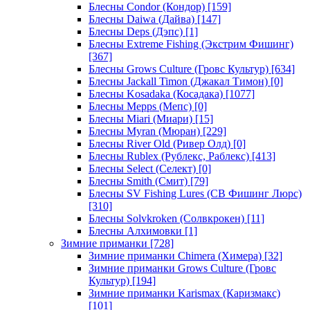
Блесны Condor (Кондор)
[159]
Блесны Daiwa (Дайва)
[147]
Блесны Deps (Дэпс)
[1]
Блесны Extreme Fishing (Экстрим Фишинг)
[367]
Блесны Grows Culture (Гровс Культур)
[634]
Блесны Jackall Timon (Джакал Тимон)
[0]
Блесны Kosadaka (Косадака)
[1077]
Блесны Mepps (Мепс)
[0]
Блесны Miari (Миари)
[15]
Блесны Myran (Мюран)
[229]
Блесны River Old (Ривер Олд)
[0]
Блесны Rublex (Рублекс, Раблекс)
[413]
Блесны Select (Селект)
[0]
Блесны Smith (Смит)
[79]
Блесны SV Fishing Lures (СВ Фишинг Люрс)
[310]
Блесны Solvkroken (Солвкрокен)
[11]
Блесны Алхимовки
[1]
Зимние приманки
[728]
Зимние приманки Chimera (Химера)
[32]
Зимние приманки Grows Culture (Гровс
Культур)
[194]
Зимние приманки Karismax (Каризмакс)
[101]