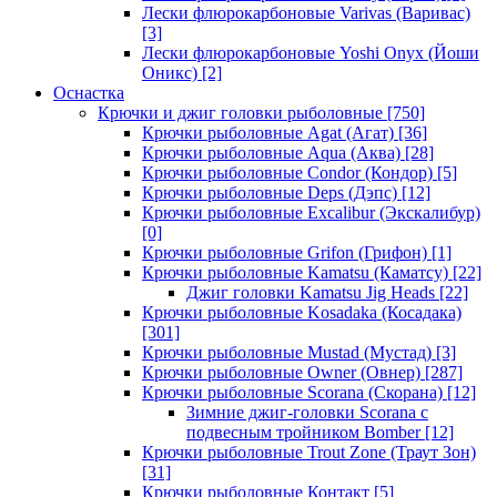
Лески флюрокарбоновые Varivas (Варивас)
[3]
Лески флюрокарбоновые Yoshi Onyx (Йоши
Оникс)
[2]
Оснастка
Крючки и джиг головки рыболовные
[750]
Крючки рыболовные Agat (Агат)
[36]
Крючки рыболовные Aqua (Аква)
[28]
Крючки рыболовные Condor (Кондор)
[5]
Крючки рыболовные Deps (Дэпс)
[12]
Крючки рыболовные Excalibur (Экскалибур)
[0]
Крючки рыболовные Grifon (Грифон)
[1]
Крючки рыболовные Kamatsu (Каматсу)
[22]
Джиг головки Kamatsu Jig Heads
[22]
Крючки рыболовные Kosadaka (Косадака)
[301]
Крючки рыболовные Mustad (Мустад)
[3]
Крючки рыболовные Owner (Овнер)
[287]
Крючки рыболовные Scorana (Скорана)
[12]
Зимние джиг-головки Scorana с
подвесным тройником Bomber
[12]
Крючки рыболовные Trout Zone (Траут Зон)
[31]
Крючки рыболовные Контакт
[5]