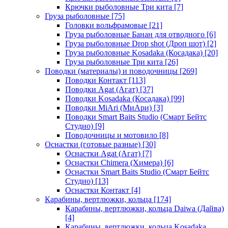
Крючки рыболовные Три кита
[7]
Груза рыболовные
[75]
Головки вольфрамовые
[21]
Груза рыболовные Банан для отводного
[6]
Груза рыболовные Drop shot (Дроп шот)
[2]
Груза рыболовные Kosadaka (Косадака)
[20]
Груза рыболовные Три кита
[26]
Поводки (материалы) и поводочницы
[269]
Поводки Контакт
[113]
Поводки Agat (Агат)
[37]
Поводки Kosadaka (Косадака)
[99]
Поводки MiAri (МиАри)
[3]
Поводки Smart Baits Studio (Смарт Бейтс
Студио)
[9]
Поводочницы и мотовило
[8]
Оснастки (готовые разные)
[30]
Оснастки Agat (Агат)
[7]
Оснастки Chimera (Химера)
[6]
Оснастки Smart Baits Studio (Смарт Бейтс
Студио)
[13]
Оснастки Контакт
[4]
Карабины, вертлюжки, кольца
[174]
Карабины, вертлюжки, кольца Daiwa (Дайва)
[4]
Карабины, вертлюжки, кольца Kosadaka