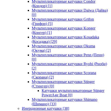
Мультипликаторные катушки Condor
(Кондор)
[1]
Мультипликаторные катушки Daiwa (Дайва)
[0]
Мультипликаторные катушки Grifon
(Грифон)
[5]
Мультипликаторные катушки Konger
(Конгер)
[1]
Мультипликаторные катушки Kosadaka
(Косадака)
[29]
Мультипликаторные катушки Okuma
(Окума)
[2]
Мультипликаторные катушки Penn (Пенн)
[0]
Мультипликаторные катушки Ryobi (Риоби)
[2]
Мультипликаторные катушки Scorana
(Скорана)
[2]
Мультипликаторные катушки Stinger
(Стингер)
[0]
Катушки мультипликаторные Stinger
PowerAge Boat
[0]
Мультипликаторные катушки Shimano
(Шимано)
[33]
Инерционные катушки
[38]