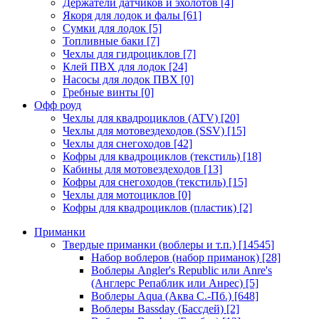
Держатели датчиков и эхолотов
[4]
Якоря для лодок и фалы
[61]
Сумки для лодок
[5]
Топливные баки
[7]
Чехлы для гидроциклов
[7]
Клей ПВХ для лодок
[24]
Насосы для лодок ПВХ
[0]
Гребные винты
[0]
Офф роуд
Чехлы для квадроциклов (ATV)
[20]
Чехлы для мотовездеходов (SSV)
[15]
Чехлы для снегоходов
[42]
Кофры для квадроциклов (текстиль)
[18]
Кабины для мотовездеходов
[13]
Кофры для снегоходов (текстиль)
[15]
Чехлы для мотоциклов
[0]
Кофры для квадроциклов (пластик)
[2]
Приманки
Твердые приманки (воблеры и т.п.)
[14545]
Набор воблеров (набор приманок)
[28]
Воблеры Angler's Republic или Anre's
(Англерс Репаблик или Анрес)
[5]
Воблеры Aqua (Аква С.-Пб.)
[648]
Воблеры Bassday (Бассдей)
[2]