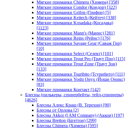
Мягкие приманки Chimera (Химера)
[358]
Мягкие приманки Condor (Кондор)
[322]
Мягкие приманки Grifon (Грифон)
[5]
Мягкие приманки Keitech (Кейтеч)
[338]
Мягкие приманки Kosadaka (Косадака)
[1123]
Мягкие приманки Mann's (Маннс)
[281]
Мягкие приманки Reins (Рейнс)
[176]
Мягкие приманки Savage Gear (Саваж Гир)
[10]
Мягкие приманки Select (Селект)
[101]
Мягкие приманки Trout Pro (Траут Про)
[115]
Мягкие приманки Trout Zone (Траут Зон)
[133]
Мягкие приманки Tsuribito (Тсурибито)
[111]
Мягкие приманки Yoshi Onyx (Йоши Оникс)
[83]
Мягкие приманки Контакт
[142]
Блесны (пилькеры, спинербейты, тейл-спиннеры)
[4626]
Блесны Алекс Краш (В. Терехин)
[90]
Блесны от Орлова
[2]
Блесны Akkoi (I AM Company) (Аккои)
[197]
Блесны Bretton (Брэттон)
[299]
Блесны Chimera (Химера)
[595]