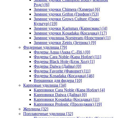
Родс)
[6]
Зимние удочки Chimera (Химера)
[6]
Зимние удочки Grifon (Грифон)
[53]
Зимние удочки Grows Culture (Гровс
Культур)
[19]
Зимние удочки Karismax (Карисмакс)
[4]
Зимние удочки Kosadaka (Косадака)
[17]
Зимние удилища Norstream (Норстрим)
[1]
Зимние удочки Zetrix (Зетрикс)
[9]
Фидерные удилища
[79]
Фидеры Aqua (Аква С.-Пб.)
[0]
Фидеры Cara Noble (Кара Нобле)
[11]
Фидеры Black Hole (Блэк Хол)
[1]
Фидеры Daiwa (Дайва)
[0]
Фидеры Favorite (Фаворит)
[11]
Фидеры Kosadaka (Косадака)
[46]
Вершинки для фидера
[10]
Карповые удилища
[34]
Карповики Cara Noble (Кара Нобле)
[4]
Карповики Daiwa (Дайва)
[0]
Карповики Kosadaka (Косадака)
[11]
Карповики Prologic (Пролоджик)
[19]
Жерлицы
[32]
Поплавочные удилища
[32]