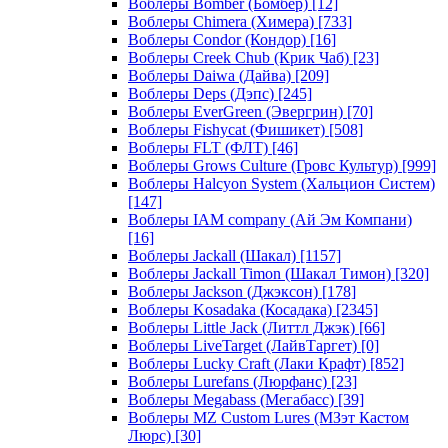
Воблеры Bomber (Бомбер)
[12]
Воблеры Chimera (Химера)
[733]
Воблеры Condor (Кондор)
[16]
Воблеры Creek Chub (Крик Чаб)
[23]
Воблеры Daiwa (Дайва)
[209]
Воблеры Deps (Дэпс)
[245]
Воблеры EverGreen (Эвергрин)
[70]
Воблеры Fishycat (Фишикет)
[508]
Воблеры FLT (ФЛТ)
[46]
Воблеры Grows Culture (Гровс Культур)
[999]
Воблеры Halcyon System (Хальцион Систем)
[147]
Воблеры IAM company (Ай Эм Компани)
[16]
Воблеры Jackall (Шакал)
[1157]
Воблеры Jackall Timon (Шакал Тимон)
[320]
Воблеры Jackson (Джэксон)
[178]
Воблеры Kosadaka (Косадака)
[2345]
Воблеры Little Jack (Литтл Джэк)
[66]
Воблеры LiveTarget (ЛайвТаргет)
[0]
Воблеры Lucky Craft (Лаки Крафт)
[852]
Воблеры Lurefans (Люрфанс)
[23]
Воблеры Megabass (Мегабасс)
[39]
Воблеры MZ Custom Lures (МЗэт Кастом
Люрс)
[30]