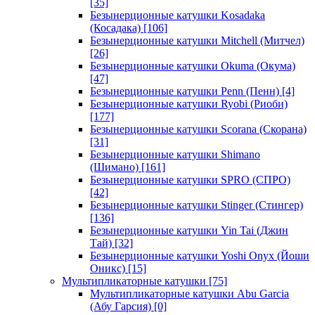
[35]
Безынерционные катушки Kosadaka
(Косадака)
[106]
Безынерционные катушки Mitchell (Митчел)
[26]
Безынерционные катушки Okuma (Окума)
[47]
Безынерционные катушки Penn (Пенн)
[4]
Безынерционные катушки Ryobi (Риоби)
[177]
Безынерционные катушки Scorana (Скорана)
[31]
Безынерционные катушки Shimano
(Шимано)
[161]
Безынерционные катушки SPRO (СПРО)
[42]
Безынерционные катушки Stinger (Стингер)
[136]
Безынерционные катушки Yin Tai (Джин
Тай)
[32]
Безынерционные катушки Yoshi Onyx (Йоши
Оникс)
[15]
Мультипликаторные катушки
[75]
Мультипликаторные катушки Abu Garcia
(Абу Гарсия)
[0]