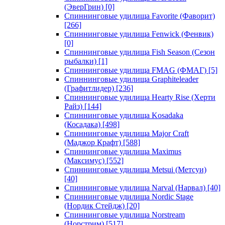
(ЭверГрин)
[0]
Спиннинговые удилища Favorite (Фаворит)
[266]
Спиннинговые удилища Fenwick (Фенвик)
[0]
Спиннинговые удилища Fish Season (Сезон
рыбалки)
[1]
Спиннинговые удилища FMAG (ФМАГ)
[5]
Спиннинговые удилища Graphiteleader
(Графитлидер)
[236]
Спиннинговые удилища Hearty Rise (Херти
Райз)
[144]
Спиннинговые удилища Kosadaka
(Косадака)
[498]
Спиннинговые удилища Major Craft
(Маджор Крафт)
[588]
Спиннинговые удилища Maximus
(Максимус)
[552]
Спиннинговые удилища Metsui (Метсуи)
[40]
Спиннинговые удилища Narval (Нарвал)
[40]
Спиннинговые удилища Nordic Stage
(Нордик Стейдж)
[20]
Спиннинговые удилища Norstream
(Норстрим)
[517]