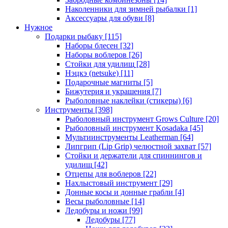
Наколенники для зимней рыбалки
[1]
Аксессуары для обуви
[8]
Нужное
Подарки рыбаку
[115]
Наборы блесен
[32]
Наборы воблеров
[26]
Стойки для удилищ
[28]
Нэцкэ (netsuke)
[11]
Подарочные магниты
[5]
Бижутерия и украшения
[7]
Рыболовные наклейки (стикеры)
[6]
Инструменты
[398]
Рыболовный инструмент Grows Culture
[20]
Рыболовный инструмент Kosadaka
[45]
Мультиинструменты Leatherman
[64]
Липгрип (Lip Grip) челюстной захват
[57]
Стойки и держатели для спиннингов и
удилищ
[42]
Отцепы для воблеров
[22]
Нахлыстовый инструмент
[29]
Донные косы и донные грабли
[4]
Весы рыболовные
[14]
Ледобуры и ножи
[99]
Ледобуры
[77]