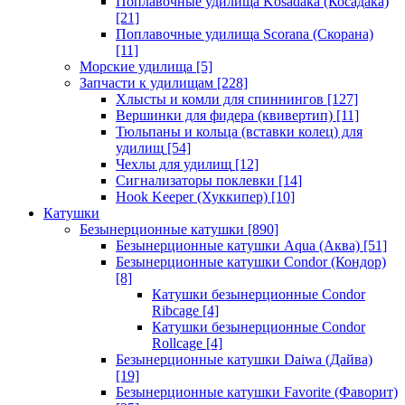
Поплавочные удилища Kosadaka (Косадака)
[21]
Поплавочные удилища Scorana (Скорана)
[11]
Морские удилища
[5]
Запчасти к удилищам
[228]
Хлысты и комли для спиннингов
[127]
Вершинки для фидера (квивертип)
[11]
Тюльпаны и кольца (вставки колец) для
удилищ
[54]
Чехлы для удилищ
[12]
Сигнализаторы поклевки
[14]
Hook Keeper (Хуккипер)
[10]
Катушки
Безынерционные катушки
[890]
Безынерционные катушки Aqua (Аква)
[51]
Безынерционные катушки Condor (Кондор)
[8]
Катушки безынерционные Condor
Ribcage
[4]
Катушки безынерционные Condor
Rollcage
[4]
Безынерционные катушки Daiwa (Дайва)
[19]
Безынерционные катушки Favorite (Фаворит)