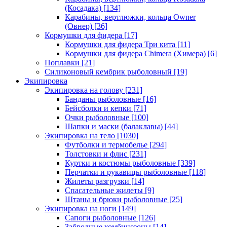
(Косадака)
[134]
Карабины, вертлюжки, кольца Owner
(Овнер)
[36]
Кормушки для фидера
[17]
Кормушки для фидера Три кита
[11]
Кормушки для фидера Chimera (Химера)
[6]
Поплавки
[21]
Силиконовый кембрик рыболовный
[19]
Экипировка
Экипировка на голову
[231]
Банданы рыболовные
[16]
Бейсболки и кепки
[71]
Очки рыболовные
[100]
Шапки и маски (балаклавы)
[44]
Экипировка на тело
[1030]
Футболки и термобелье
[294]
Толстовки и флис
[231]
Куртки и костюмы рыболовные
[339]
Перчатки и рукавицы рыболовные
[118]
Жилеты разгрузки
[14]
Спасательные жилеты
[9]
Штаны и брюки рыболовные
[25]
Экипировка на ноги
[149]
Сапоги рыболовные
[126]
Забродные комбинезоны
[14]