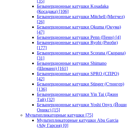
[35]
Безынерционные катушки Kosadaka
(Косадака)
[106]
Безынерционные катушки Mitchell (Митчел)
[26]
Безынерционные катушки Okuma (Окума)
[47]
Безынерционные катушки Penn (Пенн)
[4]
Безынерционные катушки Ryobi (Риоби)
[177]
Безынерционные катушки Scorana (Скорана)
[31]
Безынерционные катушки Shimano
(Шимано)
[161]
Безынерционные катушки SPRO (СПРО)
[42]
Безынерционные катушки Stinger (Стингер)
[136]
Безынерционные катушки Yin Tai (Джин
Тай)
[32]
Безынерционные катушки Yoshi Onyx (Йоши
Оникс)
[15]
Мультипликаторные катушки
[75]
Мультипликаторные катушки Abu Garcia
(Абу Гарсия)
[0]