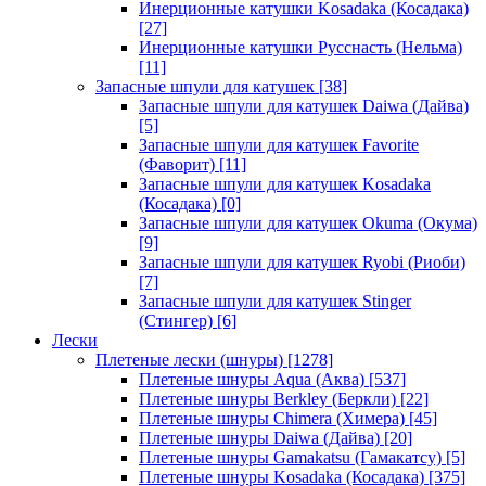
Инерционные катушки Kosadaka (Косадака)
[27]
Инерционные катушки Русснасть (Нельма)
[11]
Запасные шпули для катушек
[38]
Запасные шпули для катушек Daiwa (Дайва)
[5]
Запасные шпули для катушек Favorite
(Фаворит)
[11]
Запасные шпули для катушек Kosadaka
(Косадака)
[0]
Запасные шпули для катушек Okuma (Окума)
[9]
Запасные шпули для катушек Ryobi (Риоби)
[7]
Запасные шпули для катушек Stinger
(Стингер)
[6]
Лески
Плетеные лески (шнуры)
[1278]
Плетеные шнуры Aqua (Аква)
[537]
Плетеные шнуры Berkley (Беркли)
[22]
Плетеные шнуры Chimera (Химера)
[45]
Плетеные шнуры Daiwa (Дайва)
[20]
Плетеные шнуры Gamakatsu (Гамакатсу)
[5]
Плетеные шнуры Kosadaka (Косадака)
[375]