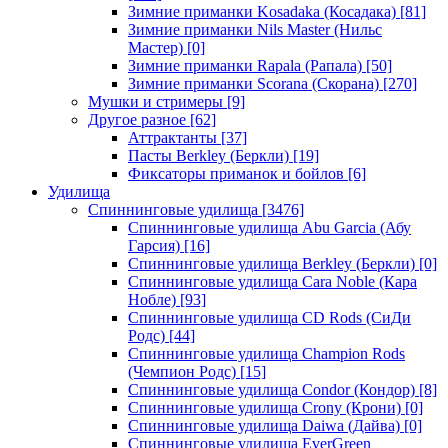
Зимние приманки Kosadaka (Косадака)
[81]
Зимние приманки Nils Master (Нильс
Мастер)
[0]
Зимние приманки Rapala (Рапала)
[50]
Зимние приманки Scorana (Скорана)
[270]
Мушки и стримеры
[9]
Другое разное
[62]
Аттрактанты
[37]
Пасты Berkley (Беркли)
[19]
Фиксаторы приманок и бойлов
[6]
Удилища
Спиннинговые удилища
[3476]
Спиннинговые удилища Abu Garcia (Абу
Гарсия)
[16]
Спиннинговые удилища Berkley (Беркли)
[0]
Спиннинговые удилища Cara Noble (Кара
Нобле)
[93]
Спиннинговые удилища CD Rods (СиДи
Родс)
[44]
Спиннинговые удилища Champion Rods
(Чемпион Родс)
[15]
Спиннинговые удилища Condor (Кондор)
[8]
Спиннинговые удилища Crony (Крони)
[0]
Спиннинговые удилища Daiwa (Дайва)
[0]
Спиннинговые удилища EverGreen