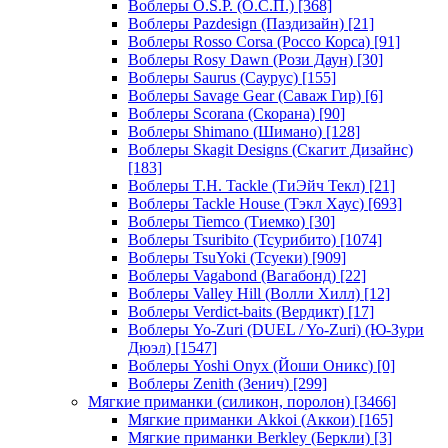
Воблеры O.S.P. (О.С.П.)
[368]
Воблеры Pazdesign (Паздизайн)
[21]
Воблеры Rosso Corsa (Россо Корса)
[91]
Воблеры Rosy Dawn (Рози Даун)
[30]
Воблеры Saurus (Саурус)
[155]
Воблеры Savage Gear (Саваж Гир)
[6]
Воблеры Scorana (Скорана)
[90]
Воблеры Shimano (Шимано)
[128]
Воблеры Skagit Designs (Скагит Дизайнс)
[183]
Воблеры T.H. Tackle (ТиЭйч Текл)
[21]
Воблеры Tackle House (Тэкл Хаус)
[693]
Воблеры Tiemco (Тиемко)
[30]
Воблеры Tsuribito (Тсурибито)
[1074]
Воблеры TsuYoki (Тсуеки)
[909]
Воблеры Vagabond (Вагабонд)
[22]
Воблеры Valley Hill (Волли Хилл)
[12]
Воблеры Verdict-baits (Вердикт)
[17]
Воблеры Yo-Zuri (DUEL / Yo-Zuri) (Ю-Зури
Дюэл)
[1547]
Воблеры Yoshi Onyx (Йоши Оникс)
[0]
Воблеры Zenith (Зенич)
[299]
Мягкие приманки (силикон, поролон)
[3466]
Мягкие приманки Akkoi (Аккои)
[165]
Мягкие приманки Berkley (Беркли)
[3]