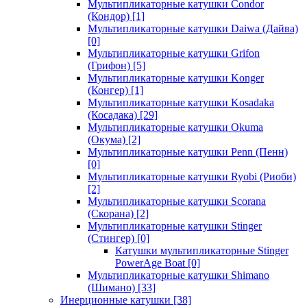
Мультипликаторные катушки Condor
(Кондор)
[1]
Мультипликаторные катушки Daiwa (Дайва)
[0]
Мультипликаторные катушки Grifon
(Грифон)
[5]
Мультипликаторные катушки Konger
(Конгер)
[1]
Мультипликаторные катушки Kosadaka
(Косадака)
[29]
Мультипликаторные катушки Okuma
(Окума)
[2]
Мультипликаторные катушки Penn (Пенн)
[0]
Мультипликаторные катушки Ryobi (Риоби)
[2]
Мультипликаторные катушки Scorana
(Скорана)
[2]
Мультипликаторные катушки Stinger
(Стингер)
[0]
Катушки мультипликаторные Stinger
PowerAge Boat
[0]
Мультипликаторные катушки Shimano
(Шимано)
[33]
Инерционные катушки
[38]