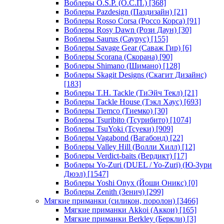
Воблеры O.S.P. (О.С.П.)
[368]
Воблеры Pazdesign (Паздизайн)
[21]
Воблеры Rosso Corsa (Россо Корса)
[91]
Воблеры Rosy Dawn (Рози Даун)
[30]
Воблеры Saurus (Саурус)
[155]
Воблеры Savage Gear (Саваж Гир)
[6]
Воблеры Scorana (Скорана)
[90]
Воблеры Shimano (Шимано)
[128]
Воблеры Skagit Designs (Скагит Дизайнс)
[183]
Воблеры T.H. Tackle (ТиЭйч Текл)
[21]
Воблеры Tackle House (Тэкл Хаус)
[693]
Воблеры Tiemco (Тиемко)
[30]
Воблеры Tsuribito (Тсурибито)
[1074]
Воблеры TsuYoki (Тсуеки)
[909]
Воблеры Vagabond (Вагабонд)
[22]
Воблеры Valley Hill (Волли Хилл)
[12]
Воблеры Verdict-baits (Вердикт)
[17]
Воблеры Yo-Zuri (DUEL / Yo-Zuri) (Ю-Зури
Дюэл)
[1547]
Воблеры Yoshi Onyx (Йоши Оникс)
[0]
Воблеры Zenith (Зенич)
[299]
Мягкие приманки (силикон, поролон)
[3466]
Мягкие приманки Akkoi (Аккои)
[165]
Мягкие приманки Berkley (Беркли)
[3]