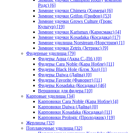
Родс)
[6]
Зимние удочки Chimera (Химера)
[6]
Зимние удочки Grifon (Грифон)
[53]
Зимние удочки Grows Culture (Гровс
Культур)
[19]
Зимние удочки Karismax (Карисмакс)
[4]
Зимние удочки Kosadaka (Косадака)
[17]
Зимние удилища Norstream (Норстрим)
[1]
Зимние удочки Zetrix (Зетрикс)
[9]
Фидерные удилища
[79]
Фидеры Aqua (Аква С.-Пб.)
[0]
Фидеры Cara Noble (Кара Нобле)
[11]
Фидеры Black Hole (Блэк Хол)
[1]
Фидеры Daiwa (Дайва)
[0]
Фидеры Favorite (Фаворит)
[11]
Фидеры Kosadaka (Косадака)
[46]
Вершинки для фидера
[10]
Карповые удилища
[34]
Карповики Cara Noble (Кара Нобле)
[4]
Карповики Daiwa (Дайва)
[0]
Карповики Kosadaka (Косадака)
[11]
Карповики Prologic (Пролоджик)
[19]
Жерлицы
[32]
Поплавочные удилища
[32]