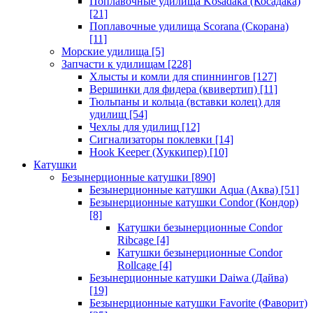
Поплавочные удилища Kosadaka (Косадака)
[21]
Поплавочные удилища Scorana (Скорана)
[11]
Морские удилища
[5]
Запчасти к удилищам
[228]
Хлысты и комли для спиннингов
[127]
Вершинки для фидера (квивертип)
[11]
Тюльпаны и кольца (вставки колец) для
удилищ
[54]
Чехлы для удилищ
[12]
Сигнализаторы поклевки
[14]
Hook Keeper (Хуккипер)
[10]
Катушки
Безынерционные катушки
[890]
Безынерционные катушки Aqua (Аква)
[51]
Безынерционные катушки Condor (Кондор)
[8]
Катушки безынерционные Condor
Ribcage
[4]
Катушки безынерционные Condor
Rollcage
[4]
Безынерционные катушки Daiwa (Дайва)
[19]
Безынерционные катушки Favorite (Фаворит)