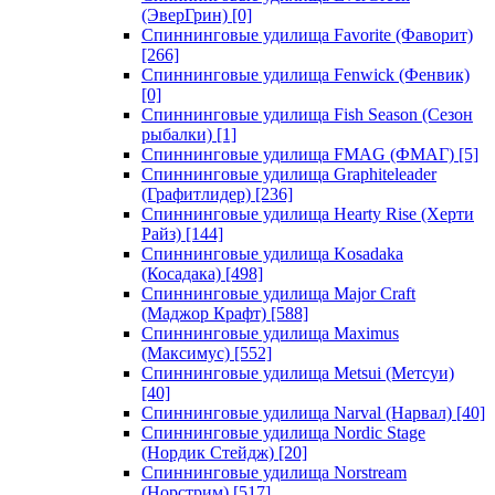
(ЭверГрин)
[0]
Спиннинговые удилища Favorite (Фаворит)
[266]
Спиннинговые удилища Fenwick (Фенвик)
[0]
Спиннинговые удилища Fish Season (Сезон
рыбалки)
[1]
Спиннинговые удилища FMAG (ФМАГ)
[5]
Спиннинговые удилища Graphiteleader
(Графитлидер)
[236]
Спиннинговые удилища Hearty Rise (Херти
Райз)
[144]
Спиннинговые удилища Kosadaka
(Косадака)
[498]
Спиннинговые удилища Major Craft
(Маджор Крафт)
[588]
Спиннинговые удилища Maximus
(Максимус)
[552]
Спиннинговые удилища Metsui (Метсуи)
[40]
Спиннинговые удилища Narval (Нарвал)
[40]
Спиннинговые удилища Nordic Stage
(Нордик Стейдж)
[20]
Спиннинговые удилища Norstream
(Норстрим)
[517]