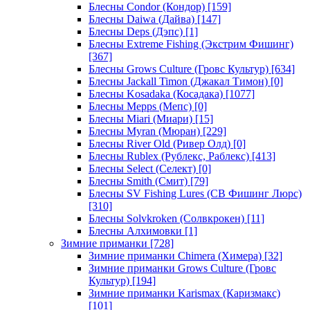
Блесны Condor (Кондор)
[159]
Блесны Daiwa (Дайва)
[147]
Блесны Deps (Дэпс)
[1]
Блесны Extreme Fishing (Экстрим Фишинг)
[367]
Блесны Grows Culture (Гровс Культур)
[634]
Блесны Jackall Timon (Джакал Тимон)
[0]
Блесны Kosadaka (Косадака)
[1077]
Блесны Mepps (Мепс)
[0]
Блесны Miari (Миари)
[15]
Блесны Myran (Мюран)
[229]
Блесны River Old (Ривер Олд)
[0]
Блесны Rublex (Рублекс, Раблекс)
[413]
Блесны Select (Селект)
[0]
Блесны Smith (Смит)
[79]
Блесны SV Fishing Lures (СВ Фишинг Люрс)
[310]
Блесны Solvkroken (Солвкрокен)
[11]
Блесны Алхимовки
[1]
Зимние приманки
[728]
Зимние приманки Chimera (Химера)
[32]
Зимние приманки Grows Culture (Гровс
Культур)
[194]
Зимние приманки Karismax (Каризмакс)
[101]