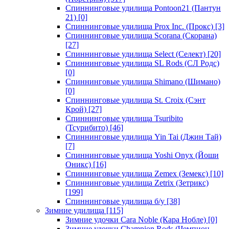
Спиннинговые удилища Pontoon21 (Пантун
21)
[0]
Спиннинговые удилища Prox Inc. (Прокс)
[3]
Спиннинговые удилища Scorana (Скорана)
[27]
Спиннинговые удилища Select (Селект)
[20]
Спиннинговые удилища SL Rods (СЛ Родс)
[0]
Спиннинговые удилища Shimano (Шимано)
[0]
Спиннинговые удилища St. Croix (Сэнт
Крой)
[27]
Спиннинговые удилища Tsuribito
(Тсурибито)
[46]
Спиннинговые удилища Yin Tai (Джин Тай)
[7]
Спиннинговые удилища Yoshi Onyx (Йоши
Оникс)
[16]
Спиннинговые удилища Zemex (Земекс)
[10]
Спиннинговые удилища Zetrix (Зетрикс)
[199]
Спиннинговые удилища б/у
[38]
Зимние удилища
[115]
Зимние удочки Cara Noble (Кара Нобле)
[0]
Зимние удочки Champion Rods (Чемпион