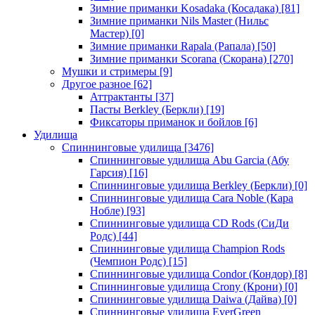
Зимние приманки Kosadaka (Косадака)
[81]
Зимние приманки Nils Master (Нильс
Мастер)
[0]
Зимние приманки Rapala (Рапала)
[50]
Зимние приманки Scorana (Скорана)
[270]
Мушки и стримеры
[9]
Другое разное
[62]
Аттрактанты
[37]
Пасты Berkley (Беркли)
[19]
Фиксаторы приманок и бойлов
[6]
Удилища
Спиннинговые удилища
[3476]
Спиннинговые удилища Abu Garcia (Абу
Гарсия)
[16]
Спиннинговые удилища Berkley (Беркли)
[0]
Спиннинговые удилища Cara Noble (Кара
Нобле)
[93]
Спиннинговые удилища CD Rods (СиДи
Родс)
[44]
Спиннинговые удилища Champion Rods
(Чемпион Родс)
[15]
Спиннинговые удилища Condor (Кондор)
[8]
Спиннинговые удилища Crony (Крони)
[0]
Спиннинговые удилища Daiwa (Дайва)
[0]
Спиннинговые удилища EverGreen