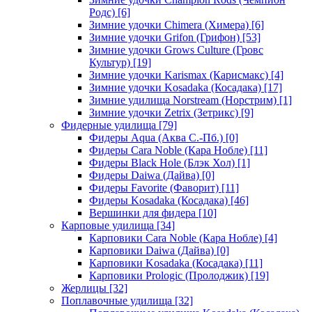
Родс)
[6]
Зимние удочки Chimera (Химера)
[6]
Зимние удочки Grifon (Грифон)
[53]
Зимние удочки Grows Culture (Гровс
Культур)
[19]
Зимние удочки Karismax (Карисмакс)
[4]
Зимние удочки Kosadaka (Косадака)
[17]
Зимние удилища Norstream (Норстрим)
[1]
Зимние удочки Zetrix (Зетрикс)
[9]
Фидерные удилища
[79]
Фидеры Aqua (Аква С.-Пб.)
[0]
Фидеры Cara Noble (Кара Нобле)
[11]
Фидеры Black Hole (Блэк Хол)
[1]
Фидеры Daiwa (Дайва)
[0]
Фидеры Favorite (Фаворит)
[11]
Фидеры Kosadaka (Косадака)
[46]
Вершинки для фидера
[10]
Карповые удилища
[34]
Карповики Cara Noble (Кара Нобле)
[4]
Карповики Daiwa (Дайва)
[0]
Карповики Kosadaka (Косадака)
[11]
Карповики Prologic (Пролоджик)
[19]
Жерлицы
[32]
Поплавочные удилища
[32]