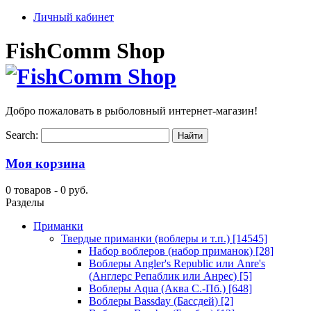
Личный кабинет
FishComm Shop
Добро пожаловать в рыболовный интернет-магазин!
Search:
Моя корзина
0 товаров -
0 руб.
Разделы
Приманки
Твердые приманки (воблеры и т.п.)
[14545]
Набор воблеров (набор приманок)
[28]
Воблеры Angler's Republic или Anre's
(Англерс Репаблик или Анрес)
[5]
Воблеры Aqua (Аква С.-Пб.)
[648]
Воблеры Bassday (Бассдей)
[2]