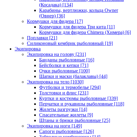
(Косадака)
[134]
Карабины, вертлюжки, кольца Owner
(Овнер)
[36]
Кормушки для фидера
[17]
Кормушки для фидера Три кита
[11]
Кормушки для фидера Chimera (Химера)
[6]
Поплавки
[21]
Силиконовый кембрик рыболовный
[19]
Экипировка
Экипировка на голову
[231]
Банданы рыболовные
[16]
Бейсболки и кепки
[71]
Очки рыболовные
[100]
Шапки и маски (балаклавы)
[44]
Экипировка на тело
[1030]
Футболки и термобелье
[294]
Толстовки и флис
[231]
Куртки и костюмы рыболовные
[339]
Перчатки и рукавицы рыболовные
[118]
Жилеты разгрузки
[14]
Спасательные жилеты
[9]
Штаны и брюки рыболовные
[25]
Экипировка на ноги
[149]
Сапоги рыболовные
[126]
Забродные комбинезоны
[14]