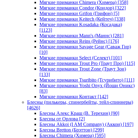
Мягкие приманки Chimera (Химера)
[358]
Мягкие приманки Condor (Кондор)
[322]
Мягкие приманки Grifon (Грифон)
[5]
Мягкие приманки Keitech (Кейтеч)
[338]
Мягкие приманки Kosadaka (Косадака)
[1123]
Мягкие приманки Mann's (Маннс)
[281]
Мягкие приманки Reins (Рейнс)
[176]
Мягкие приманки Savage Gear (Саваж Гир)
[10]
Мягкие приманки Select (Селект)
[101]
Мягкие приманки Trout Pro (Траут Про)
[115]
Мягкие приманки Trout Zone (Траут Зон)
[133]
Мягкие приманки Tsuribito (Тсурибито)
[111]
Мягкие приманки Yoshi Onyx (Йоши Оникс)
[83]
Мягкие приманки Контакт
[142]
Блесны (пилькеры, спинербейты, тейл-спиннеры)
[4626]
Блесны Алекс Краш (В. Терехин)
[90]
Блесны от Орлова
[2]
Блесны Akkoi (I AM Company) (Аккои)
[197]
Блесны Bretton (Брэттон)
[299]
Блесны Chimera (Химера)
[595]