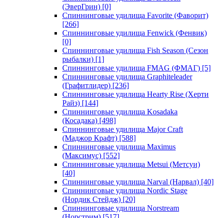
(ЭверГрин)
[0]
Спиннинговые удилища Favorite (Фаворит)
[266]
Спиннинговые удилища Fenwick (Фенвик)
[0]
Спиннинговые удилища Fish Season (Сезон
рыбалки)
[1]
Спиннинговые удилища FMAG (ФМАГ)
[5]
Спиннинговые удилища Graphiteleader
(Графитлидер)
[236]
Спиннинговые удилища Hearty Rise (Херти
Райз)
[144]
Спиннинговые удилища Kosadaka
(Косадака)
[498]
Спиннинговые удилища Major Craft
(Маджор Крафт)
[588]
Спиннинговые удилища Maximus
(Максимус)
[552]
Спиннинговые удилища Metsui (Метсуи)
[40]
Спиннинговые удилища Narval (Нарвал)
[40]
Спиннинговые удилища Nordic Stage
(Нордик Стейдж)
[20]
Спиннинговые удилища Norstream
(Норстрим)
[517]