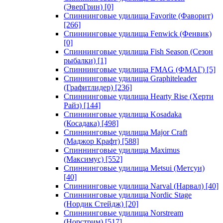
(ЭверГрин)
[0]
Спиннинговые удилища Favorite (Фаворит)
[266]
Спиннинговые удилища Fenwick (Фенвик)
[0]
Спиннинговые удилища Fish Season (Сезон
рыбалки)
[1]
Спиннинговые удилища FMAG (ФМАГ)
[5]
Спиннинговые удилища Graphiteleader
(Графитлидер)
[236]
Спиннинговые удилища Hearty Rise (Херти
Райз)
[144]
Спиннинговые удилища Kosadaka
(Косадака)
[498]
Спиннинговые удилища Major Craft
(Маджор Крафт)
[588]
Спиннинговые удилища Maximus
(Максимус)
[552]
Спиннинговые удилища Metsui (Метсуи)
[40]
Спиннинговые удилища Narval (Нарвал)
[40]
Спиннинговые удилища Nordic Stage
(Нордик Стейдж)
[20]
Спиннинговые удилища Norstream
(Норстрим)
[517]