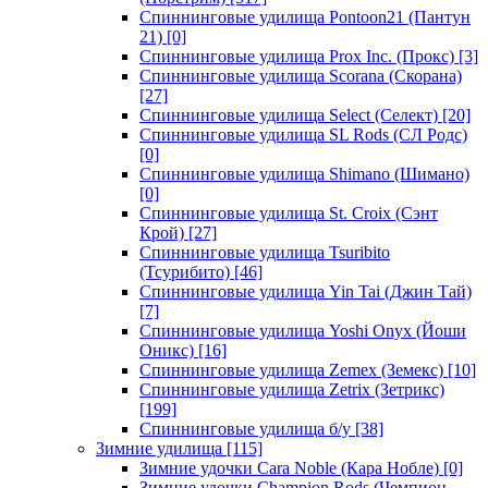
Спиннинговые удилища Pontoon21 (Пантун
21)
[0]
Спиннинговые удилища Prox Inc. (Прокс)
[3]
Спиннинговые удилища Scorana (Скорана)
[27]
Спиннинговые удилища Select (Селект)
[20]
Спиннинговые удилища SL Rods (СЛ Родс)
[0]
Спиннинговые удилища Shimano (Шимано)
[0]
Спиннинговые удилища St. Croix (Сэнт
Крой)
[27]
Спиннинговые удилища Tsuribito
(Тсурибито)
[46]
Спиннинговые удилища Yin Tai (Джин Тай)
[7]
Спиннинговые удилища Yoshi Onyx (Йоши
Оникс)
[16]
Спиннинговые удилища Zemex (Земекс)
[10]
Спиннинговые удилища Zetrix (Зетрикс)
[199]
Спиннинговые удилища б/у
[38]
Зимние удилища
[115]
Зимние удочки Cara Noble (Кара Нобле)
[0]
Зимние удочки Champion Rods (Чемпион