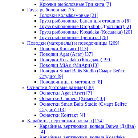
Крючки рыболовные Три кита
[7]
Груза рыболовные
[75]
Головки вольфрамовые
[21]
Груза рыболовные Банан для отводного
[6]
Груза рыболовные Drop shot (Дроп шот)
[2]
Груза рыболовные Kosadaka (Косадака)
[20]
Груза рыболовные Три кита
[26]
Поводки (материалы) и поводочницы
[269]
Поводки Контакт
[113]
Поводки Agat (Агат)
[37]
Поводки Kosadaka (Косадака)
[99]
Поводки MiAri (МиАри)
[3]
Поводки Smart Baits Studio (Смарт Бейтс
Студио)
[9]
Поводочницы и мотовило
[8]
Оснастки (готовые разные)
[30]
Оснастки Agat (Агат)
[7]
Оснастки Chimera (Химера)
[6]
Оснастки Smart Baits Studio (Смарт Бейтс
Студио)
[13]
Оснастки Контакт
[4]
Карабины, вертлюжки, кольца
[174]
Карабины, вертлюжки, кольца Daiwa (Дайва)
[4]
Карабины, вертлюжки, кольца Kosadaka