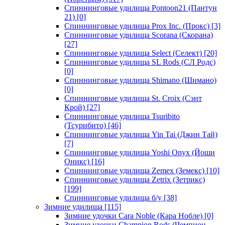
Спиннинговые удилища Pontoon21 (Пантун
21)
[0]
Спиннинговые удилища Prox Inc. (Прокс)
[3]
Спиннинговые удилища Scorana (Скорана)
[27]
Спиннинговые удилища Select (Селект)
[20]
Спиннинговые удилища SL Rods (СЛ Родс)
[0]
Спиннинговые удилища Shimano (Шимано)
[0]
Спиннинговые удилища St. Croix (Сэнт
Крой)
[27]
Спиннинговые удилища Tsuribito
(Тсурибито)
[46]
Спиннинговые удилища Yin Tai (Джин Тай)
[7]
Спиннинговые удилища Yoshi Onyx (Йоши
Оникс)
[16]
Спиннинговые удилища Zemex (Земекс)
[10]
Спиннинговые удилища Zetrix (Зетрикс)
[199]
Спиннинговые удилища б/у
[38]
Зимние удилища
[115]
Зимние удочки Cara Noble (Кара Нобле)
[0]
Зимние удочки Champion Rods (Чемпион