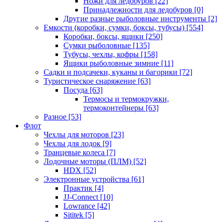
Ножи для ледобуров
[22]
Принадлежности для ледобуров
[0]
Другие разные рыболовные инструменты
[2]
Емкости (коробки, сумки, боксы, тубусы)
[554]
Коробки, боксы, ящики
[250]
Сумки рыболовные
[135]
Тубусы, чехлы, кофры
[158]
Ящики рыболовные зимние
[11]
Садки и подсачеки, куканы и багорики
[72]
Туристическое снаряжение
[63]
Посуда
[63]
Термосы и термокружки,
термоконтейнеры
[63]
Разное
[53]
Флот
Чехлы для моторов
[23]
Чехлы для лодок
[9]
Транцевые колеса
[7]
Лодочные моторы (ПЛМ)
[52]
HDX
[52]
Электронные устройства
[61]
Практик
[4]
JJ-Connect
[10]
Lowrance
[42]
Sititek
[5]