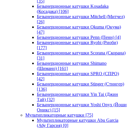
[35]
Безынерционные катушки Kosadaka
(Косадака)
[106]
Безынерционные катушки Mitchell (Митчел)
[26]
Безынерционные катушки Okuma (Окума)
[47]
Безынерционные катушки Penn (Пенн)
[4]
Безынерционные катушки Ryobi (Риоби)
[177]
Безынерционные катушки Scorana (Скорана)
[31]
Безынерционные катушки Shimano
(Шимано)
[161]
Безынерционные катушки SPRO (СПРО)
[42]
Безынерционные катушки Stinger (Стингер)
[136]
Безынерционные катушки Yin Tai (Джин
Тай)
[32]
Безынерционные катушки Yoshi Onyx (Йоши
Оникс)
[15]
Мультипликаторные катушки
[75]
Мультипликаторные катушки Abu Garcia
(Абу Гарсия)
[0]