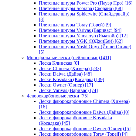
Плетеные шнуры Power Pro (Пауэр Про)
[16]
Плетеные шнуры Scorana (Скорана)
[68]
Плетеные шнуры Spiderwire (Спайдервайр)
[8]
Плетеные шнуры Toray (Торей)
[9]
Плетеные шнуры Varivas (Варивас)
[94]
Плетеные шнуры Yamatoyo (Яматойо)
[12]
Плетеные шнуры YGK (ЮДжиКей)
[62]
Плетеные шнуры Yoshi Onyx (Йоши Оникс)
[5]
Монофильные лески (нейлоновые)
[411]
Леска Клинская
[0]
Лески Chimera (Химера)
[233]
Лески Daiwa (Дайва)
[48]
Лески Kosadaka (Косадака)
[39]
Лески Owner (Овнер)
[17]
Лески Varivas (Варивас)
[74]
Флюрокарбоновые лески
[75]
Лески флюрокарбоновые Chimera (Химера)
[16]
Лески флюрокарбоновые Daiwa (Дайва)
[0]
Лески флюрокарбоновые Kosadaka
(Косадака)
[45]
Лески флюрокарбоновые Owner (Овнер)
[5]
Лески флюрокарбоновые Toray (Торей)
[4]