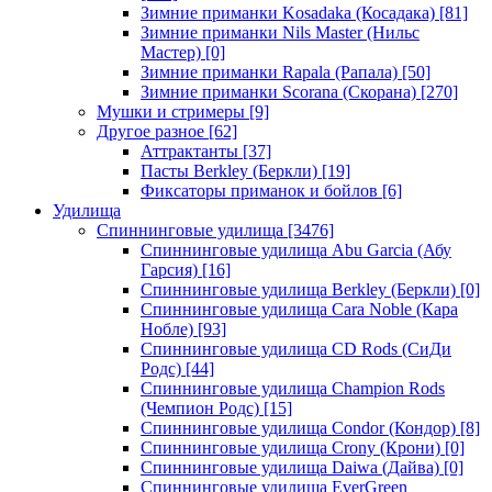
Зимние приманки Kosadaka (Косадака)
[81]
Зимние приманки Nils Master (Нильс
Мастер)
[0]
Зимние приманки Rapala (Рапала)
[50]
Зимние приманки Scorana (Скорана)
[270]
Мушки и стримеры
[9]
Другое разное
[62]
Аттрактанты
[37]
Пасты Berkley (Беркли)
[19]
Фиксаторы приманок и бойлов
[6]
Удилища
Спиннинговые удилища
[3476]
Спиннинговые удилища Abu Garcia (Абу
Гарсия)
[16]
Спиннинговые удилища Berkley (Беркли)
[0]
Спиннинговые удилища Cara Noble (Кара
Нобле)
[93]
Спиннинговые удилища CD Rods (СиДи
Родс)
[44]
Спиннинговые удилища Champion Rods
(Чемпион Родс)
[15]
Спиннинговые удилища Condor (Кондор)
[8]
Спиннинговые удилища Crony (Крони)
[0]
Спиннинговые удилища Daiwa (Дайва)
[0]
Спиннинговые удилища EverGreen