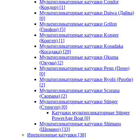
Мультипликаторные катушки Condor
(Кондор)
[1]
Мультипликаторные катушки Daiwa (Дайва)
[0]
Мультипликаторные катушки Grifon
(Грифон)
[5]
Мультипликаторные катушки Konger
(Конгер)
[1]
Мультипликаторные катушки Kosadaka
(Косадака)
[29]
Мультипликаторные катушки Okuma
(Окума)
[2]
Мультипликаторные катушки Penn (Пенн)
[0]
Мультипликаторные катушки Ryobi (Риоби)
[2]
Мультипликаторные катушки Scorana
(Скорана)
[2]
Мультипликаторные катушки Stinger
(Стингер)
[0]
Катушки мультипликаторные Stinger
PowerAge Boat
[0]
Мультипликаторные катушки Shimano
(Шимано)
[33]
Инерционные катушки
[38]