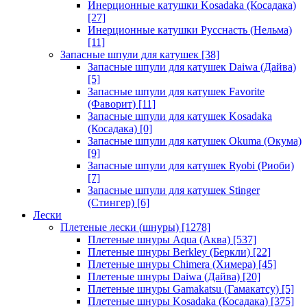
Инерционные катушки Kosadaka (Косадака)
[27]
Инерционные катушки Русснасть (Нельма)
[11]
Запасные шпули для катушек
[38]
Запасные шпули для катушек Daiwa (Дайва)
[5]
Запасные шпули для катушек Favorite
(Фаворит)
[11]
Запасные шпули для катушек Kosadaka
(Косадака)
[0]
Запасные шпули для катушек Okuma (Окума)
[9]
Запасные шпули для катушек Ryobi (Риоби)
[7]
Запасные шпули для катушек Stinger
(Стингер)
[6]
Лески
Плетеные лески (шнуры)
[1278]
Плетеные шнуры Aqua (Аква)
[537]
Плетеные шнуры Berkley (Беркли)
[22]
Плетеные шнуры Chimera (Химера)
[45]
Плетеные шнуры Daiwa (Дайва)
[20]
Плетеные шнуры Gamakatsu (Гамакатсу)
[5]
Плетеные шнуры Kosadaka (Косадака)
[375]