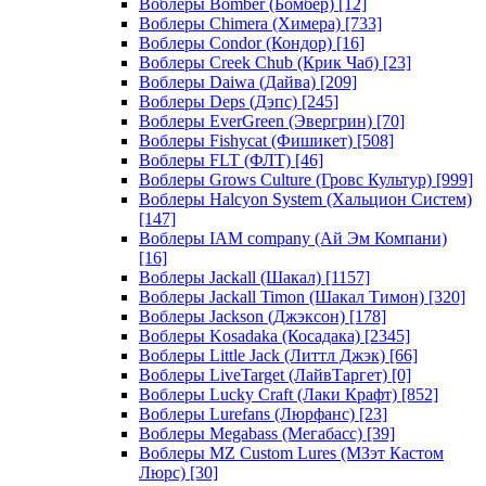
Воблеры Bomber (Бомбер)
[12]
Воблеры Chimera (Химера)
[733]
Воблеры Condor (Кондор)
[16]
Воблеры Creek Chub (Крик Чаб)
[23]
Воблеры Daiwa (Дайва)
[209]
Воблеры Deps (Дэпс)
[245]
Воблеры EverGreen (Эвергрин)
[70]
Воблеры Fishycat (Фишикет)
[508]
Воблеры FLT (ФЛТ)
[46]
Воблеры Grows Culture (Гровс Культур)
[999]
Воблеры Halcyon System (Хальцион Систем)
[147]
Воблеры IAM company (Ай Эм Компани)
[16]
Воблеры Jackall (Шакал)
[1157]
Воблеры Jackall Timon (Шакал Тимон)
[320]
Воблеры Jackson (Джэксон)
[178]
Воблеры Kosadaka (Косадака)
[2345]
Воблеры Little Jack (Литтл Джэк)
[66]
Воблеры LiveTarget (ЛайвТаргет)
[0]
Воблеры Lucky Craft (Лаки Крафт)
[852]
Воблеры Lurefans (Люрфанс)
[23]
Воблеры Megabass (Мегабасс)
[39]
Воблеры MZ Custom Lures (МЗэт Кастом
Люрс)
[30]