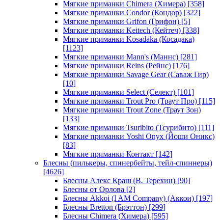
Мягкие приманки Chimera (Химера)
[358]
Мягкие приманки Condor (Кондор)
[322]
Мягкие приманки Grifon (Грифон)
[5]
Мягкие приманки Keitech (Кейтеч)
[338]
Мягкие приманки Kosadaka (Косадака)
[1123]
Мягкие приманки Mann's (Маннс)
[281]
Мягкие приманки Reins (Рейнс)
[176]
Мягкие приманки Savage Gear (Саваж Гир)
[10]
Мягкие приманки Select (Селект)
[101]
Мягкие приманки Trout Pro (Траут Про)
[115]
Мягкие приманки Trout Zone (Траут Зон)
[133]
Мягкие приманки Tsuribito (Тсурибито)
[111]
Мягкие приманки Yoshi Onyx (Йоши Оникс)
[83]
Мягкие приманки Контакт
[142]
Блесны (пилькеры, спинербейты, тейл-спиннеры)
[4626]
Блесны Алекс Краш (В. Терехин)
[90]
Блесны от Орлова
[2]
Блесны Akkoi (I AM Company) (Аккои)
[197]
Блесны Bretton (Брэттон)
[299]
Блесны Chimera (Химера)
[595]