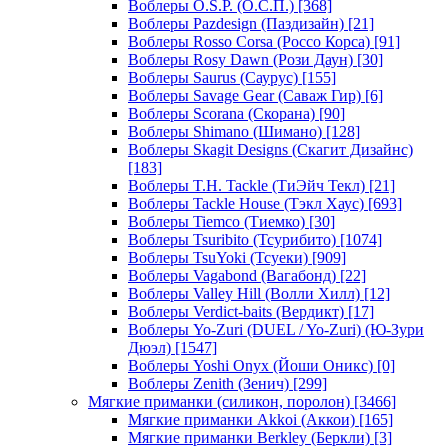
Воблеры O.S.P. (О.С.П.)
[368]
Воблеры Pazdesign (Паздизайн)
[21]
Воблеры Rosso Corsa (Россо Корса)
[91]
Воблеры Rosy Dawn (Рози Даун)
[30]
Воблеры Saurus (Саурус)
[155]
Воблеры Savage Gear (Саваж Гир)
[6]
Воблеры Scorana (Скорана)
[90]
Воблеры Shimano (Шимано)
[128]
Воблеры Skagit Designs (Скагит Дизайнс)
[183]
Воблеры T.H. Tackle (ТиЭйч Текл)
[21]
Воблеры Tackle House (Тэкл Хаус)
[693]
Воблеры Tiemco (Тиемко)
[30]
Воблеры Tsuribito (Тсурибито)
[1074]
Воблеры TsuYoki (Тсуеки)
[909]
Воблеры Vagabond (Вагабонд)
[22]
Воблеры Valley Hill (Волли Хилл)
[12]
Воблеры Verdict-baits (Вердикт)
[17]
Воблеры Yo-Zuri (DUEL / Yo-Zuri) (Ю-Зури
Дюэл)
[1547]
Воблеры Yoshi Onyx (Йоши Оникс)
[0]
Воблеры Zenith (Зенич)
[299]
Мягкие приманки (силикон, поролон)
[3466]
Мягкие приманки Akkoi (Аккои)
[165]
Мягкие приманки Berkley (Беркли)
[3]