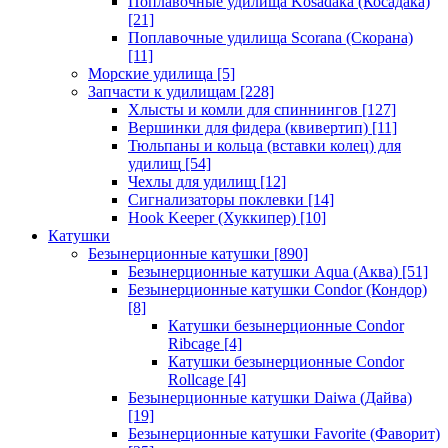
Поплавочные удилища Kosadaka (Косадака)
[21]
Поплавочные удилища Scorana (Скорана)
[11]
Морские удилища
[5]
Запчасти к удилищам
[228]
Хлысты и комли для спиннингов
[127]
Вершинки для фидера (квивертип)
[11]
Тюльпаны и кольца (вставки колец) для
удилищ
[54]
Чехлы для удилищ
[12]
Сигнализаторы поклевки
[14]
Hook Keeper (Хуккипер)
[10]
Катушки
Безынерционные катушки
[890]
Безынерционные катушки Aqua (Аква)
[51]
Безынерционные катушки Condor (Кондор)
[8]
Катушки безынерционные Condor
Ribcage
[4]
Катушки безынерционные Condor
Rollcage
[4]
Безынерционные катушки Daiwa (Дайва)
[19]
Безынерционные катушки Favorite (Фаворит)