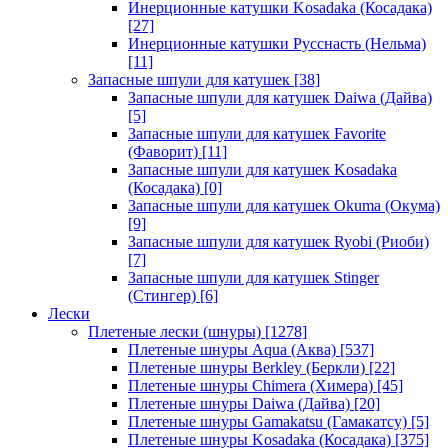
Инерционные катушки Kosadaka (Косадака)
[27]
Инерционные катушки Русснасть (Нельма)
[11]
Запасные шпули для катушек
[38]
Запасные шпули для катушек Daiwa (Дайва)
[5]
Запасные шпули для катушек Favorite
(Фаворит)
[11]
Запасные шпули для катушек Kosadaka
(Косадака)
[0]
Запасные шпули для катушек Okuma (Окума)
[9]
Запасные шпули для катушек Ryobi (Риоби)
[7]
Запасные шпули для катушек Stinger
(Стингер)
[6]
Лески
Плетеные лески (шнуры)
[1278]
Плетеные шнуры Aqua (Аква)
[537]
Плетеные шнуры Berkley (Беркли)
[22]
Плетеные шнуры Chimera (Химера)
[45]
Плетеные шнуры Daiwa (Дайва)
[20]
Плетеные шнуры Gamakatsu (Гамакатсу)
[5]
Плетеные шнуры Kosadaka (Косадака)
[375]