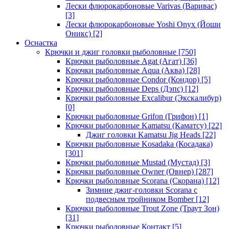
Лески флюрокарбоновые Varivas (Варивас)
[3]
Лески флюрокарбоновые Yoshi Onyx (Йоши
Оникс)
[2]
Оснастка
Крючки и джиг головки рыболовные
[750]
Крючки рыболовные Agat (Агат)
[36]
Крючки рыболовные Aqua (Аква)
[28]
Крючки рыболовные Condor (Кондор)
[5]
Крючки рыболовные Deps (Дэпс)
[12]
Крючки рыболовные Excalibur (Экскалибур)
[0]
Крючки рыболовные Grifon (Грифон)
[1]
Крючки рыболовные Kamatsu (Каматсу)
[22]
Джиг головки Kamatsu Jig Heads
[22]
Крючки рыболовные Kosadaka (Косадака)
[301]
Крючки рыболовные Mustad (Мустад)
[3]
Крючки рыболовные Owner (Овнер)
[287]
Крючки рыболовные Scorana (Скорана)
[12]
Зимние джиг-головки Scorana с
подвесным тройником Bomber
[12]
Крючки рыболовные Trout Zone (Траут Зон)
[31]
Крючки рыболовные Контакт
[5]