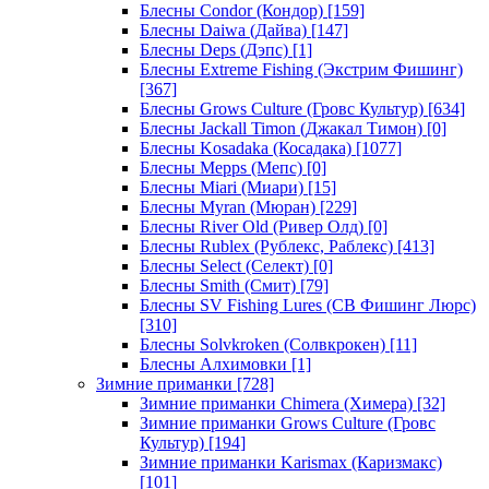
Блесны Condor (Кондор)
[159]
Блесны Daiwa (Дайва)
[147]
Блесны Deps (Дэпс)
[1]
Блесны Extreme Fishing (Экстрим Фишинг)
[367]
Блесны Grows Culture (Гровс Культур)
[634]
Блесны Jackall Timon (Джакал Тимон)
[0]
Блесны Kosadaka (Косадака)
[1077]
Блесны Mepps (Мепс)
[0]
Блесны Miari (Миари)
[15]
Блесны Myran (Мюран)
[229]
Блесны River Old (Ривер Олд)
[0]
Блесны Rublex (Рублекс, Раблекс)
[413]
Блесны Select (Селект)
[0]
Блесны Smith (Смит)
[79]
Блесны SV Fishing Lures (СВ Фишинг Люрс)
[310]
Блесны Solvkroken (Солвкрокен)
[11]
Блесны Алхимовки
[1]
Зимние приманки
[728]
Зимние приманки Chimera (Химера)
[32]
Зимние приманки Grows Culture (Гровс
Культур)
[194]
Зимние приманки Karismax (Каризмакс)
[101]