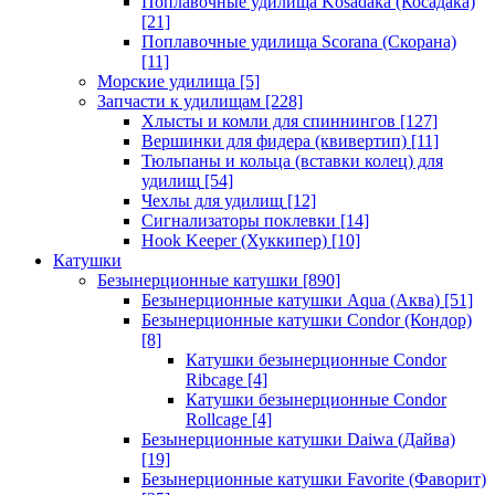
Поплавочные удилища Kosadaka (Косадака)
[21]
Поплавочные удилища Scorana (Скорана)
[11]
Морские удилища
[5]
Запчасти к удилищам
[228]
Хлысты и комли для спиннингов
[127]
Вершинки для фидера (квивертип)
[11]
Тюльпаны и кольца (вставки колец) для
удилищ
[54]
Чехлы для удилищ
[12]
Сигнализаторы поклевки
[14]
Hook Keeper (Хуккипер)
[10]
Катушки
Безынерционные катушки
[890]
Безынерционные катушки Aqua (Аква)
[51]
Безынерционные катушки Condor (Кондор)
[8]
Катушки безынерционные Condor
Ribcage
[4]
Катушки безынерционные Condor
Rollcage
[4]
Безынерционные катушки Daiwa (Дайва)
[19]
Безынерционные катушки Favorite (Фаворит)