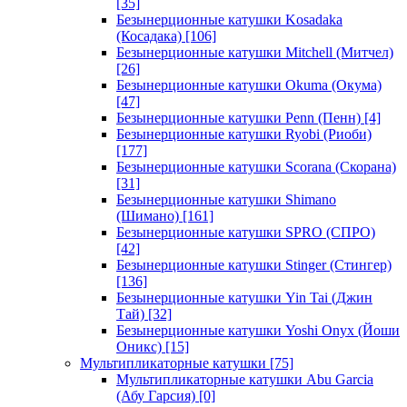
[35]
Безынерционные катушки Kosadaka
(Косадака)
[106]
Безынерционные катушки Mitchell (Митчел)
[26]
Безынерционные катушки Okuma (Окума)
[47]
Безынерционные катушки Penn (Пенн)
[4]
Безынерционные катушки Ryobi (Риоби)
[177]
Безынерционные катушки Scorana (Скорана)
[31]
Безынерционные катушки Shimano
(Шимано)
[161]
Безынерционные катушки SPRO (СПРО)
[42]
Безынерционные катушки Stinger (Стингер)
[136]
Безынерционные катушки Yin Tai (Джин
Тай)
[32]
Безынерционные катушки Yoshi Onyx (Йоши
Оникс)
[15]
Мультипликаторные катушки
[75]
Мультипликаторные катушки Abu Garcia
(Абу Гарсия)
[0]