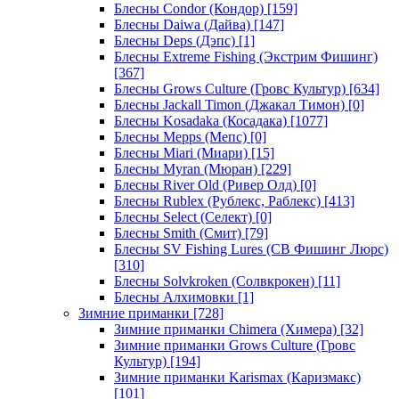
Блесны Condor (Кондор)
[159]
Блесны Daiwa (Дайва)
[147]
Блесны Deps (Дэпс)
[1]
Блесны Extreme Fishing (Экстрим Фишинг)
[367]
Блесны Grows Culture (Гровс Культур)
[634]
Блесны Jackall Timon (Джакал Тимон)
[0]
Блесны Kosadaka (Косадака)
[1077]
Блесны Mepps (Мепс)
[0]
Блесны Miari (Миари)
[15]
Блесны Myran (Мюран)
[229]
Блесны River Old (Ривер Олд)
[0]
Блесны Rublex (Рублекс, Раблекс)
[413]
Блесны Select (Селект)
[0]
Блесны Smith (Смит)
[79]
Блесны SV Fishing Lures (СВ Фишинг Люрс)
[310]
Блесны Solvkroken (Солвкрокен)
[11]
Блесны Алхимовки
[1]
Зимние приманки
[728]
Зимние приманки Chimera (Химера)
[32]
Зимние приманки Grows Culture (Гровс
Культур)
[194]
Зимние приманки Karismax (Каризмакс)
[101]