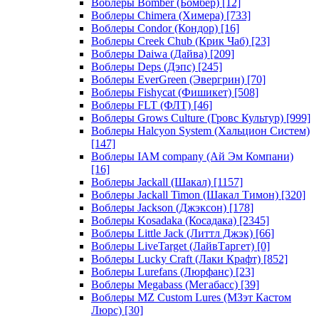
Воблеры Bomber (Бомбер)
[12]
Воблеры Chimera (Химера)
[733]
Воблеры Condor (Кондор)
[16]
Воблеры Creek Chub (Крик Чаб)
[23]
Воблеры Daiwa (Дайва)
[209]
Воблеры Deps (Дэпс)
[245]
Воблеры EverGreen (Эвергрин)
[70]
Воблеры Fishycat (Фишикет)
[508]
Воблеры FLT (ФЛТ)
[46]
Воблеры Grows Culture (Гровс Культур)
[999]
Воблеры Halcyon System (Хальцион Систем)
[147]
Воблеры IAM company (Ай Эм Компани)
[16]
Воблеры Jackall (Шакал)
[1157]
Воблеры Jackall Timon (Шакал Тимон)
[320]
Воблеры Jackson (Джэксон)
[178]
Воблеры Kosadaka (Косадака)
[2345]
Воблеры Little Jack (Литтл Джэк)
[66]
Воблеры LiveTarget (ЛайвТаргет)
[0]
Воблеры Lucky Craft (Лаки Крафт)
[852]
Воблеры Lurefans (Люрфанс)
[23]
Воблеры Megabass (Мегабасс)
[39]
Воблеры MZ Custom Lures (МЗэт Кастом
Люрс)
[30]