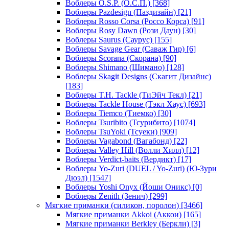
Воблеры O.S.P. (О.С.П.)
[368]
Воблеры Pazdesign (Паздизайн)
[21]
Воблеры Rosso Corsa (Россо Корса)
[91]
Воблеры Rosy Dawn (Рози Даун)
[30]
Воблеры Saurus (Саурус)
[155]
Воблеры Savage Gear (Саваж Гир)
[6]
Воблеры Scorana (Скорана)
[90]
Воблеры Shimano (Шимано)
[128]
Воблеры Skagit Designs (Скагит Дизайнс)
[183]
Воблеры T.H. Tackle (ТиЭйч Текл)
[21]
Воблеры Tackle House (Тэкл Хаус)
[693]
Воблеры Tiemco (Тиемко)
[30]
Воблеры Tsuribito (Тсурибито)
[1074]
Воблеры TsuYoki (Тсуеки)
[909]
Воблеры Vagabond (Вагабонд)
[22]
Воблеры Valley Hill (Волли Хилл)
[12]
Воблеры Verdict-baits (Вердикт)
[17]
Воблеры Yo-Zuri (DUEL / Yo-Zuri) (Ю-Зури
Дюэл)
[1547]
Воблеры Yoshi Onyx (Йоши Оникс)
[0]
Воблеры Zenith (Зенич)
[299]
Мягкие приманки (силикон, поролон)
[3466]
Мягкие приманки Akkoi (Аккои)
[165]
Мягкие приманки Berkley (Беркли)
[3]