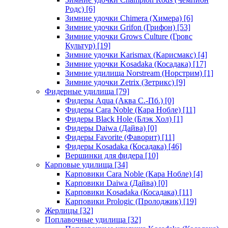
Родс)
[6]
Зимние удочки Chimera (Химера)
[6]
Зимние удочки Grifon (Грифон)
[53]
Зимние удочки Grows Culture (Гровс
Культур)
[19]
Зимние удочки Karismax (Карисмакс)
[4]
Зимние удочки Kosadaka (Косадака)
[17]
Зимние удилища Norstream (Норстрим)
[1]
Зимние удочки Zetrix (Зетрикс)
[9]
Фидерные удилища
[79]
Фидеры Aqua (Аква С.-Пб.)
[0]
Фидеры Cara Noble (Кара Нобле)
[11]
Фидеры Black Hole (Блэк Хол)
[1]
Фидеры Daiwa (Дайва)
[0]
Фидеры Favorite (Фаворит)
[11]
Фидеры Kosadaka (Косадака)
[46]
Вершинки для фидера
[10]
Карповые удилища
[34]
Карповики Cara Noble (Кара Нобле)
[4]
Карповики Daiwa (Дайва)
[0]
Карповики Kosadaka (Косадака)
[11]
Карповики Prologic (Пролоджик)
[19]
Жерлицы
[32]
Поплавочные удилища
[32]