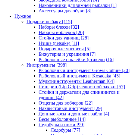
Наколенники для зимней рыбалки
[1]
Аксессуары для обуви
[8]
Нужное
Подарки рыбаку
[115]
Наборы блесен
[32]
Наборы воблеров
[26]
Стойки для удилищ
[28]
Нэцкэ (netsuke)
[11]
Подарочные магниты
[5]
Бижутерия и украшения
[7]
Рыболовные наклейки (стикеры)
[6]
Инструменты
[398]
Рыболовный инструмент Grows Culture
[20]
Рыболовный инструмент Kosadaka
[45]
Мультиинструменты Leatherman
[64]
Липгрип (Lip Grip) челюстной захват
[57]
Стойки и держатели для спиннингов и
удилищ
[42]
Отцепы для воблеров
[22]
Нахлыстовый инструмент
[29]
Донные косы и донные грабли
[4]
Весы рыболовные
[14]
Ледобуры и ножи
[99]
Ледобуры
[77]