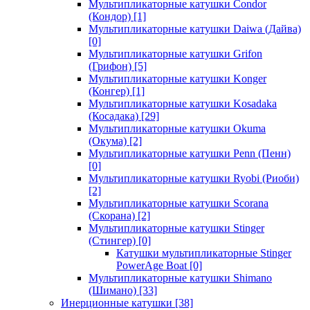
Мультипликаторные катушки Condor
(Кондор)
[1]
Мультипликаторные катушки Daiwa (Дайва)
[0]
Мультипликаторные катушки Grifon
(Грифон)
[5]
Мультипликаторные катушки Konger
(Конгер)
[1]
Мультипликаторные катушки Kosadaka
(Косадака)
[29]
Мультипликаторные катушки Okuma
(Окума)
[2]
Мультипликаторные катушки Penn (Пенн)
[0]
Мультипликаторные катушки Ryobi (Риоби)
[2]
Мультипликаторные катушки Scorana
(Скорана)
[2]
Мультипликаторные катушки Stinger
(Стингер)
[0]
Катушки мультипликаторные Stinger
PowerAge Boat
[0]
Мультипликаторные катушки Shimano
(Шимано)
[33]
Инерционные катушки
[38]