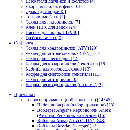
Держатели датчиков и эхолотов
[4]
Якоря для лодок и фалы
[61]
Сумки для лодок
[5]
Топливные баки
[7]
Чехлы для гидроциклов
[7]
Клей ПВХ для лодок
[24]
Насосы для лодок ПВХ
[0]
Гребные винты
[0]
Офф роуд
Чехлы для квадроциклов (ATV)
[20]
Чехлы для мотовездеходов (SSV)
[15]
Чехлы для снегоходов
[42]
Кофры для квадроциклов (текстиль)
[18]
Кабины для мотовездеходов
[13]
Кофры для снегоходов (текстиль)
[15]
Чехлы для мотоциклов
[0]
Кофры для квадроциклов (пластик)
[2]
Приманки
Твердые приманки (воблеры и т.п.)
[14545]
Набор воблеров (набор приманок)
[28]
Воблеры Angler's Republic или Anre's
(Англерс Репаблик или Анрес)
[5]
Воблеры Aqua (Аква С.-Пб.)
[648]
Воблеры Bassday (Бассдей)
[2]