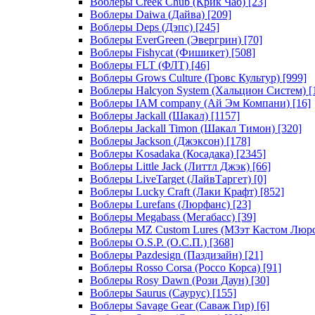
Воблеры Creek Chub (Крик Чаб)
[23]
Воблеры Daiwa (Дайва)
[209]
Воблеры Deps (Дэпс)
[245]
Воблеры EverGreen (Эвергрин)
[70]
Воблеры Fishycat (Фишикет)
[508]
Воблеры FLT (ФЛТ)
[46]
Воблеры Grows Culture (Гровс Культур)
[999]
Воблеры Halcyon System (Хальцион Систем)
[
Воблеры IAM company (Ай Эм Компани)
[16]
Воблеры Jackall (Шакал)
[1157]
Воблеры Jackall Timon (Шакал Тимон)
[320]
Воблеры Jackson (Джэксон)
[178]
Воблеры Kosadaka (Косадака)
[2345]
Воблеры Little Jack (Литтл Джэк)
[66]
Воблеры LiveTarget (ЛайвТаргет)
[0]
Воблеры Lucky Craft (Лаки Крафт)
[852]
Воблеры Lurefans (Люрфанс)
[23]
Воблеры Megabass (Мегабасс)
[39]
Воблеры MZ Custom Lures (МЗэт Кастом Люр
Воблеры O.S.P. (О.С.П.)
[368]
Воблеры Pazdesign (Паздизайн)
[21]
Воблеры Rosso Corsa (Россо Корса)
[91]
Воблеры Rosy Dawn (Рози Даун)
[30]
Воблеры Saurus (Саурус)
[155]
Воблеры Savage Gear (Саваж Гир)
[6]