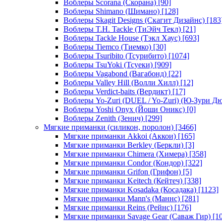
Воблеры Scorana (Скорана)
[90]
Воблеры Shimano (Шимано)
[128]
Воблеры Skagit Designs (Скагит Дизайнс)
[183
Воблеры T.H. Tackle (ТиЭйч Текл)
[21]
Воблеры Tackle House (Тэкл Хаус)
[693]
Воблеры Tiemco (Тиемко)
[30]
Воблеры Tsuribito (Тсурибито)
[1074]
Воблеры TsuYoki (Тсуеки)
[909]
Воблеры Vagabond (Вагабонд)
[22]
Воблеры Valley Hill (Волли Хилл)
[12]
Воблеры Verdict-baits (Вердикт)
[17]
Воблеры Yo-Zuri (DUEL / Yo-Zuri) (Ю-Зури Д
Воблеры Yoshi Onyx (Йоши Оникс)
[0]
Воблеры Zenith (Зенич)
[299]
Мягкие приманки (силикон, поролон)
[3466]
Мягкие приманки Akkoi (Аккои)
[165]
Мягкие приманки Berkley (Беркли)
[3]
Мягкие приманки Chimera (Химера)
[358]
Мягкие приманки Condor (Кондор)
[322]
Мягкие приманки Grifon (Грифон)
[5]
Мягкие приманки Keitech (Кейтеч)
[338]
Мягкие приманки Kosadaka (Косадака)
[1123]
Мягкие приманки Mann's (Маннс)
[281]
Мягкие приманки Reins (Рейнс)
[176]
Мягкие приманки Savage Gear (Саваж Гир)
[10