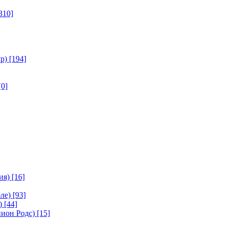
310]
р)
[194]
[0]
ия)
[16]
ле)
[93]
)
[44]
ион Родс)
[15]