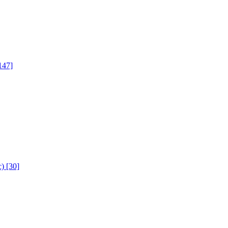
147]
с)
[30]