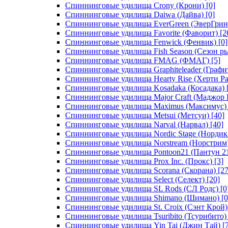
Спиннинговые удилища Crony (Крони)
[0]
Спиннинговые удилища Daiwa (Дайва)
[0]
Спиннинговые удилища EverGreen (ЭверГрин
Спиннинговые удилища Favorite (Фаворит)
[2
Спиннинговые удилища Fenwick (Фенвик)
[0]
Спиннинговые удилища Fish Season (Сезон р
Спиннинговые удилища FMAG (ФМАГ)
[5]
Спиннинговые удилища Graphiteleader (Графи
Спиннинговые удилища Hearty Rise (Херти Ра
Спиннинговые удилища Kosadaka (Косадака)
Спиннинговые удилища Major Craft (Маджор 
Спиннинговые удилища Maximus (Максимус)
Спиннинговые удилища Metsui (Метсуи)
[40]
Спиннинговые удилища Narval (Нарвал)
[40]
Спиннинговые удилища Nordic Stage (Нордик
Спиннинговые удилища Norstream (Норстрим
Спиннинговые удилища Pontoon21 (Пантун 2
Спиннинговые удилища Prox Inc. (Прокс)
[3]
Спиннинговые удилища Scorana (Скорана)
[27
Спиннинговые удилища Select (Селект)
[20]
Спиннинговые удилища SL Rods (СЛ Родс)
[0
Спиннинговые удилища Shimano (Шимано)
[0
Спиннинговые удилища St. Croix (Сэнт Крой)
Спиннинговые удилища Tsuribito (Тсурибито)
Спиннинговые удилища Yin Tai (Джин Тай)
[7