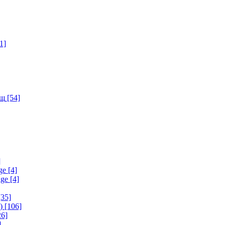
1]
ищ
[54]
]
ge
[4]
age
[4]
35]
)
[106]
6]
]