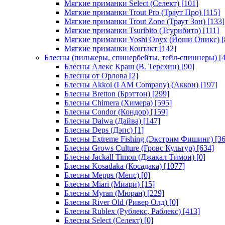
Мягкие приманки Select (Селект)
[101]
Мягкие приманки Trout Pro (Траут Про)
[115]
Мягкие приманки Trout Zone (Траут Зон)
[133]
Мягкие приманки Tsuribito (Тсурибито)
[111]
Мягкие приманки Yoshi Onyx (Йоши Оникс)
[
Мягкие приманки Контакт
[142]
Блесны (пилькеры, спинербейты, тейл-спиннеры)
[4
Блесны Алекс Краш (В. Терехин)
[90]
Блесны от Орлова
[2]
Блесны Akkoi (I AM Company) (Аккои)
[197]
Блесны Bretton (Брэттон)
[299]
Блесны Chimera (Химера)
[595]
Блесны Condor (Кондор)
[159]
Блесны Daiwa (Дайва)
[147]
Блесны Deps (Дэпс)
[1]
Блесны Extreme Fishing (Экстрим Фишинг)
[36
Блесны Grows Culture (Гровс Культур)
[634]
Блесны Jackall Timon (Джакал Тимон)
[0]
Блесны Kosadaka (Косадака)
[1077]
Блесны Mepps (Мепс)
[0]
Блесны Miari (Миари)
[15]
Блесны Myran (Мюран)
[229]
Блесны River Old (Ривер Олд)
[0]
Блесны Rublex (Рублекс, Раблекс)
[413]
Блесны Select (Селект)
[0]