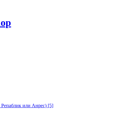
с Репаблик или Анрес)
[5]