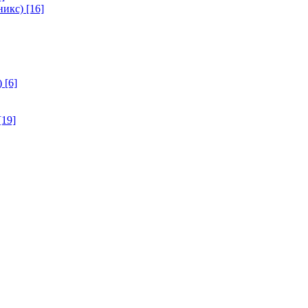
никс)
[16]
)
[6]
[19]