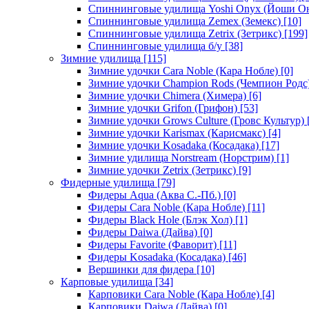
Спиннинговые удилища Yoshi Onyx (Йоши О
Спиннинговые удилища Zemex (Земекс)
[10]
Спиннинговые удилища Zetrix (Зетрикс)
[199]
Спиннинговые удилища б/у
[38]
Зимние удилища
[115]
Зимние удочки Cara Noble (Кара Нобле)
[0]
Зимние удочки Champion Rods (Чемпион Родс
Зимние удочки Chimera (Химера)
[6]
Зимние удочки Grifon (Грифон)
[53]
Зимние удочки Grows Culture (Гровс Культур)
Зимние удочки Karismax (Карисмакс)
[4]
Зимние удочки Kosadaka (Косадака)
[17]
Зимние удилища Norstream (Норстрим)
[1]
Зимние удочки Zetrix (Зетрикс)
[9]
Фидерные удилища
[79]
Фидеры Aqua (Аква С.-Пб.)
[0]
Фидеры Cara Noble (Кара Нобле)
[11]
Фидеры Black Hole (Блэк Хол)
[1]
Фидеры Daiwa (Дайва)
[0]
Фидеры Favorite (Фаворит)
[11]
Фидеры Kosadaka (Косадака)
[46]
Вершинки для фидера
[10]
Карповые удилища
[34]
Карповики Cara Noble (Кара Нобле)
[4]
Карповики Daiwa (Дайва)
[0]