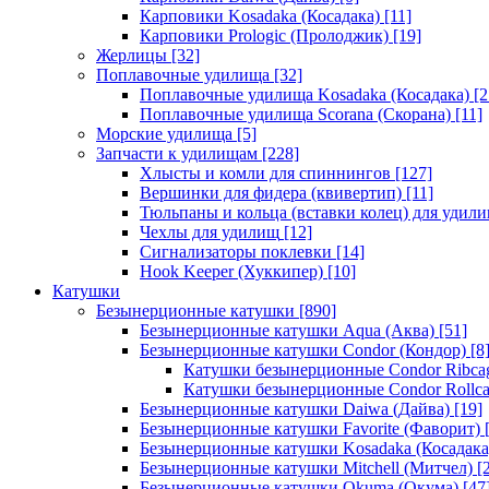
Карповики Kosadaka (Косадака)
[11]
Карповики Prologic (Пролоджик)
[19]
Жерлицы
[32]
Поплавочные удилища
[32]
Поплавочные удилища Kosadaka (Косадака)
[2
Поплавочные удилища Scorana (Скорана)
[11]
Морские удилища
[5]
Запчасти к удилищам
[228]
Хлысты и комли для спиннингов
[127]
Вершинки для фидера (квивертип)
[11]
Тюльпаны и кольца (вставки колец) для удил
Чехлы для удилищ
[12]
Сигнализаторы поклевки
[14]
Hook Keeper (Хуккипер)
[10]
Катушки
Безынерционные катушки
[890]
Безынерционные катушки Aqua (Аква)
[51]
Безынерционные катушки Condor (Кондор)
[8
Катушки безынерционные Condor Ribca
Катушки безынерционные Condor Rollc
Безынерционные катушки Daiwa (Дайва)
[19]
Безынерционные катушки Favorite (Фаворит)
[
Безынерционные катушки Kosadaka (Косадака
Безынерционные катушки Mitchell (Митчел)
[2
Безынерционные катушки Okuma (Окума)
[47