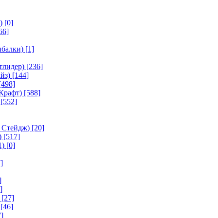
)
[0]
66]
ыбалки)
[1]
тлидер)
[236]
йз)
[144]
[498]
Крафт)
[588]
[552]
 Стейдж)
[20]
)
[517]
1)
[0]
]
]
]
[27]
[46]
]