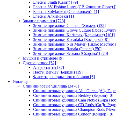
Блесны Smith (Смит)
[79]
Блесны SV Fishing Lures (СВ Фишинг Люрс)
[
Блесны Solvkroken (Солвкрокен)
[11]
Блесны Алхимовки
[1]
Зимние приманки
[728]
Зимние приманки Chimera (Химера)
[32]
Зимние приманки Grows Culture (Гровс Культу
Зимние приманки Karismax (Каризмакс)
[101]
Зимние приманки Kosadaka (Косадака)
[81]
Зимние приманки Nils Master (Нильс Мастер)
Зимние приманки Rapala (Рапала)
[50]
Зимние приманки Scorana (Скорана)
[270]
Мушки и стримеры
[9]
Другое разное
[62]
Аттрактанты
[37]
Пасты Berkley (Беркли)
[19]
Фиксаторы приманок и бойлов
[6]
Удилища
Спиннинговые удилища
[3476]
Спиннинговые удилища Abu Garcia (Абу Гарс
Спиннинговые удилища Berkley (Беркли)
[0]
Спиннинговые удилища Cara Noble (Кара Ноб
Спиннинговые удилища CD Rods (СиДи Родс
Спиннинговые удилища Champion Rods (Чемп
Спиннинговые удилища Condor (Кондор)
[8]