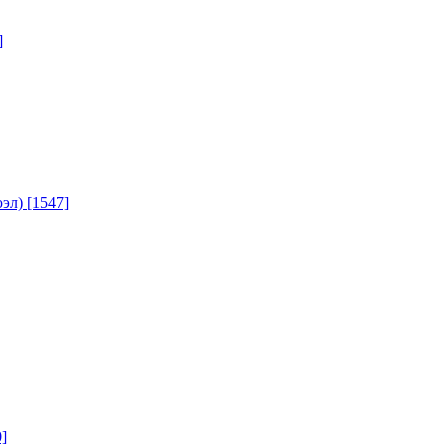
]
юэл)
[1547]
]