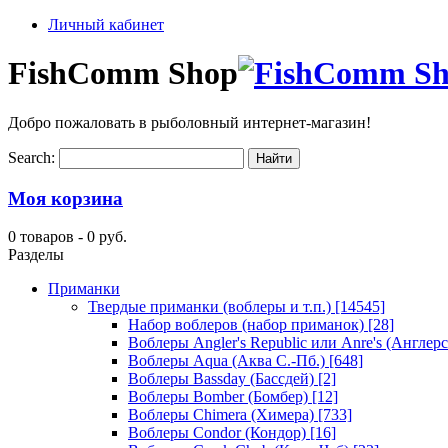
Личный кабинет
FishComm Shop
Добро пожаловать в рыболовный интернет-магазин!
Search:
Моя корзина
0 товаров -
0 руб.
Разделы
Приманки
Твердые приманки (воблеры и т.п.)
[14545]
Набор воблеров (набор приманок)
[28]
Воблеры Angler's Republic или Anre's (Англер
Воблеры Aqua (Аква С.-Пб.)
[648]
Воблеры Bassday (Бассдей)
[2]
Воблеры Bomber (Бомбер)
[12]
Воблеры Chimera (Химера)
[733]
Воблеры Condor (Кондор)
[16]