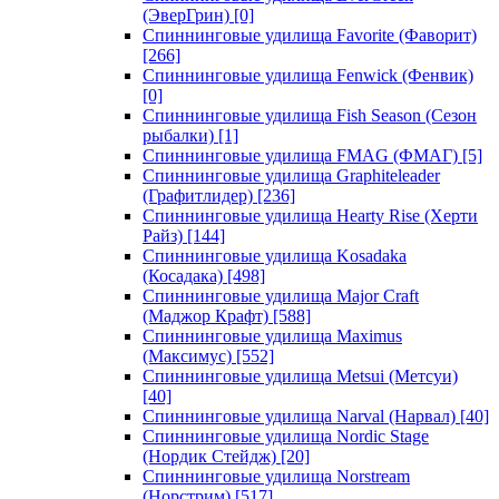
(ЭверГрин)
[0]
Спиннинговые удилища Favorite (Фаворит)
[266]
Спиннинговые удилища Fenwick (Фенвик)
[0]
Спиннинговые удилища Fish Season (Сезон
рыбалки)
[1]
Спиннинговые удилища FMAG (ФМАГ)
[5]
Спиннинговые удилища Graphiteleader
(Графитлидер)
[236]
Спиннинговые удилища Hearty Rise (Херти
Райз)
[144]
Спиннинговые удилища Kosadaka
(Косадака)
[498]
Спиннинговые удилища Major Craft
(Маджор Крафт)
[588]
Спиннинговые удилища Maximus
(Максимус)
[552]
Спиннинговые удилища Metsui (Метсуи)
[40]
Спиннинговые удилища Narval (Нарвал)
[40]
Спиннинговые удилища Nordic Stage
(Нордик Стейдж)
[20]
Спиннинговые удилища Norstream
(Норстрим)
[517]