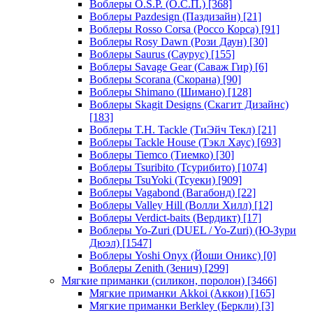
Воблеры O.S.P. (О.С.П.)
[368]
Воблеры Pazdesign (Паздизайн)
[21]
Воблеры Rosso Corsa (Россо Корса)
[91]
Воблеры Rosy Dawn (Рози Даун)
[30]
Воблеры Saurus (Саурус)
[155]
Воблеры Savage Gear (Саваж Гир)
[6]
Воблеры Scorana (Скорана)
[90]
Воблеры Shimano (Шимано)
[128]
Воблеры Skagit Designs (Скагит Дизайнс)
[183]
Воблеры T.H. Tackle (ТиЭйч Текл)
[21]
Воблеры Tackle House (Тэкл Хаус)
[693]
Воблеры Tiemco (Тиемко)
[30]
Воблеры Tsuribito (Тсурибито)
[1074]
Воблеры TsuYoki (Тсуеки)
[909]
Воблеры Vagabond (Вагабонд)
[22]
Воблеры Valley Hill (Волли Хилл)
[12]
Воблеры Verdict-baits (Вердикт)
[17]
Воблеры Yo-Zuri (DUEL / Yo-Zuri) (Ю-Зури
Дюэл)
[1547]
Воблеры Yoshi Onyx (Йоши Оникс)
[0]
Воблеры Zenith (Зенич)
[299]
Мягкие приманки (силикон, поролон)
[3466]
Мягкие приманки Akkoi (Аккои)
[165]
Мягкие приманки Berkley (Беркли)
[3]