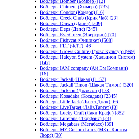
Воблеры Bomber (Бомбер)
[12]
Воблеры Chimera (Химера)
[733]
Воблеры Condor (Кондор)
[16]
Воблеры Creek Chub (Крик Чаб)
[23]
Воблеры Daiwa (Дайва)
[209]
Воблеры Deps (Дэпс)
[245]
Воблеры EverGreen (Эвергрин)
[70]
Воблеры Fishycat (Фишикет)
[508]
Воблеры FLT (ФЛТ)
[46]
Воблеры Grows Culture (Гровс Культур)
[999]
Воблеры Halcyon System (Хальцион Систем)
[147]
Воблеры IAM company (Ай Эм Компани)
[16]
Воблеры Jackall (Шакал)
[1157]
Воблеры Jackall Timon (Шакал Тимон)
[320]
Воблеры Jackson (Джэксон)
[178]
Воблеры Kosadaka (Косадака)
[2345]
Воблеры Little Jack (Литтл Джэк)
[66]
Воблеры LiveTarget (ЛайвТаргет)
[0]
Воблеры Lucky Craft (Лаки Крафт)
[852]
Воблеры Lurefans (Люрфанс)
[23]
Воблеры Megabass (Мегабасс)
[39]
Воблеры MZ Custom Lures (МЗэт Кастом
Люрс)
[30]