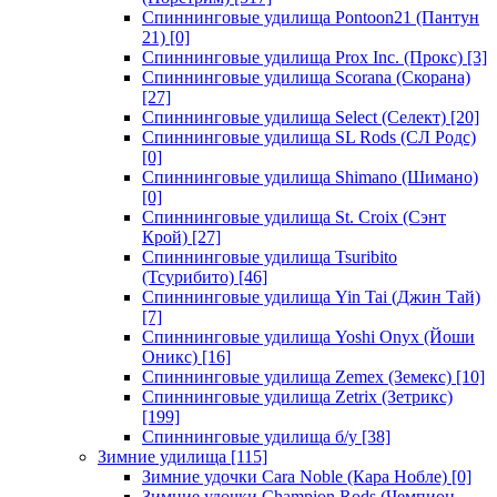
Спиннинговые удилища Pontoon21 (Пантун
21)
[0]
Спиннинговые удилища Prox Inc. (Прокс)
[3]
Спиннинговые удилища Scorana (Скорана)
[27]
Спиннинговые удилища Select (Селект)
[20]
Спиннинговые удилища SL Rods (СЛ Родс)
[0]
Спиннинговые удилища Shimano (Шимано)
[0]
Спиннинговые удилища St. Croix (Сэнт
Крой)
[27]
Спиннинговые удилища Tsuribito
(Тсурибито)
[46]
Спиннинговые удилища Yin Tai (Джин Тай)
[7]
Спиннинговые удилища Yoshi Onyx (Йоши
Оникс)
[16]
Спиннинговые удилища Zemex (Земекс)
[10]
Спиннинговые удилища Zetrix (Зетрикс)
[199]
Спиннинговые удилища б/у
[38]
Зимние удилища
[115]
Зимние удочки Cara Noble (Кара Нобле)
[0]
Зимние удочки Champion Rods (Чемпион