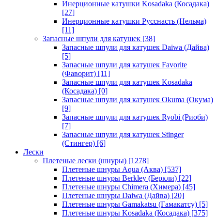
Инерционные катушки Kosadaka (Косадака)
[27]
Инерционные катушки Русснасть (Нельма)
[11]
Запасные шпули для катушек
[38]
Запасные шпули для катушек Daiwa (Дайва)
[5]
Запасные шпули для катушек Favorite
(Фаворит)
[11]
Запасные шпули для катушек Kosadaka
(Косадака)
[0]
Запасные шпули для катушек Okuma (Окума)
[9]
Запасные шпули для катушек Ryobi (Риоби)
[7]
Запасные шпули для катушек Stinger
(Стингер)
[6]
Лески
Плетеные лески (шнуры)
[1278]
Плетеные шнуры Aqua (Аква)
[537]
Плетеные шнуры Berkley (Беркли)
[22]
Плетеные шнуры Chimera (Химера)
[45]
Плетеные шнуры Daiwa (Дайва)
[20]
Плетеные шнуры Gamakatsu (Гамакатсу)
[5]
Плетеные шнуры Kosadaka (Косадака)
[375]