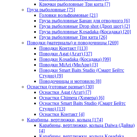
Крючки рыболовные Три кита
[7]
Груза рыболовные
[75]
Головки вольфрамовые
[21]
Груза рыболовные Банан для отводного
[6]
Груза рыболовные Drop shot (Дроп шот)
[2]
Груза рыболовные Kosadaka (Косадака)
[20]
Груза рыболовные Три кита
[26]
Поводки (материалы) и поводочницы
[269]
Поводки Контакт
[113]
Поводки Agat (Агат)
[37]
Поводки Kosadaka (Косадака)
[99]
Поводки MiAri (МиАри)
[3]
Поводки Smart Baits Studio (Смарт Бейтс
Студио)
[9]
Поводочницы и мотовило
[8]
Оснастки (готовые разные)
[30]
Оснастки Agat (Агат)
[7]
Оснастки Chimera (Химера)
[6]
Оснастки Smart Baits Studio (Смарт Бейтс
Студио)
[13]
Оснастки Контакт
[4]
Карабины, вертлюжки, кольца
[174]
Карабины, вертлюжки, кольца Daiwa (Дайва)
[4]
Карабины, вертлюжки, кольца Kosadaka