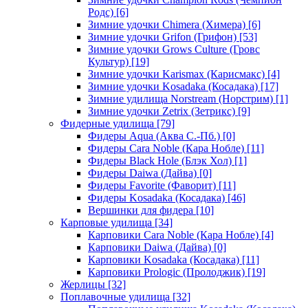
Родс)
[6]
Зимние удочки Chimera (Химера)
[6]
Зимние удочки Grifon (Грифон)
[53]
Зимние удочки Grows Culture (Гровс
Культур)
[19]
Зимние удочки Karismax (Карисмакс)
[4]
Зимние удочки Kosadaka (Косадака)
[17]
Зимние удилища Norstream (Норстрим)
[1]
Зимние удочки Zetrix (Зетрикс)
[9]
Фидерные удилища
[79]
Фидеры Aqua (Аква С.-Пб.)
[0]
Фидеры Cara Noble (Кара Нобле)
[11]
Фидеры Black Hole (Блэк Хол)
[1]
Фидеры Daiwa (Дайва)
[0]
Фидеры Favorite (Фаворит)
[11]
Фидеры Kosadaka (Косадака)
[46]
Вершинки для фидера
[10]
Карповые удилища
[34]
Карповики Cara Noble (Кара Нобле)
[4]
Карповики Daiwa (Дайва)
[0]
Карповики Kosadaka (Косадака)
[11]
Карповики Prologic (Пролоджик)
[19]
Жерлицы
[32]
Поплавочные удилища
[32]