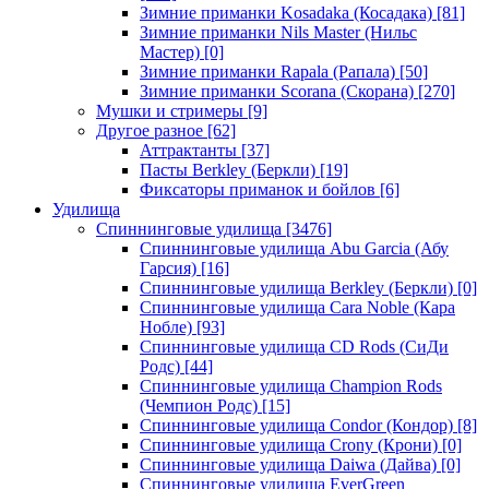
Зимние приманки Kosadaka (Косадака)
[81]
Зимние приманки Nils Master (Нильс
Мастер)
[0]
Зимние приманки Rapala (Рапала)
[50]
Зимние приманки Scorana (Скорана)
[270]
Мушки и стримеры
[9]
Другое разное
[62]
Аттрактанты
[37]
Пасты Berkley (Беркли)
[19]
Фиксаторы приманок и бойлов
[6]
Удилища
Спиннинговые удилища
[3476]
Спиннинговые удилища Abu Garcia (Абу
Гарсия)
[16]
Спиннинговые удилища Berkley (Беркли)
[0]
Спиннинговые удилища Cara Noble (Кара
Нобле)
[93]
Спиннинговые удилища CD Rods (СиДи
Родс)
[44]
Спиннинговые удилища Champion Rods
(Чемпион Родс)
[15]
Спиннинговые удилища Condor (Кондор)
[8]
Спиннинговые удилища Crony (Крони)
[0]
Спиннинговые удилища Daiwa (Дайва)
[0]
Спиннинговые удилища EverGreen