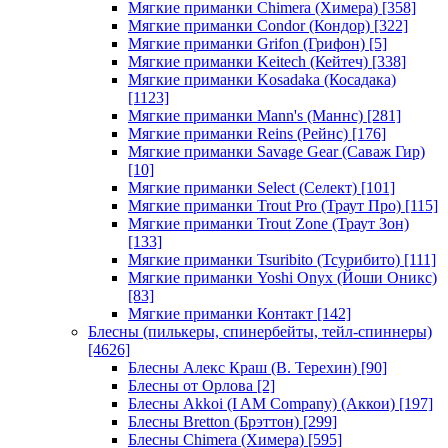
Мягкие приманки Chimera (Химера)
[358]
Мягкие приманки Condor (Кондор)
[322]
Мягкие приманки Grifon (Грифон)
[5]
Мягкие приманки Keitech (Кейтеч)
[338]
Мягкие приманки Kosadaka (Косадака)
[1123]
Мягкие приманки Mann's (Маннс)
[281]
Мягкие приманки Reins (Рейнс)
[176]
Мягкие приманки Savage Gear (Саваж Гир)
[10]
Мягкие приманки Select (Селект)
[101]
Мягкие приманки Trout Pro (Траут Про)
[115]
Мягкие приманки Trout Zone (Траут Зон)
[133]
Мягкие приманки Tsuribito (Тсурибито)
[111]
Мягкие приманки Yoshi Onyx (Йоши Оникс)
[83]
Мягкие приманки Контакт
[142]
Блесны (пилькеры, спинербейты, тейл-спиннеры)
[4626]
Блесны Алекс Краш (В. Терехин)
[90]
Блесны от Орлова
[2]
Блесны Akkoi (I AM Company) (Аккои)
[197]
Блесны Bretton (Брэттон)
[299]
Блесны Chimera (Химера)
[595]