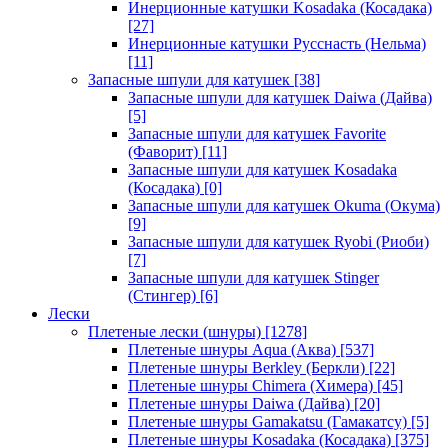
Инерционные катушки Kosadaka (Косадака)
[27]
Инерционные катушки Русснасть (Нельма)
[11]
Запасные шпули для катушек
[38]
Запасные шпули для катушек Daiwa (Дайва)
[5]
Запасные шпули для катушек Favorite
(Фаворит)
[11]
Запасные шпули для катушек Kosadaka
(Косадака)
[0]
Запасные шпули для катушек Okuma (Окума)
[9]
Запасные шпули для катушек Ryobi (Риоби)
[7]
Запасные шпули для катушек Stinger
(Стингер)
[6]
Лески
Плетеные лески (шнуры)
[1278]
Плетеные шнуры Aqua (Аква)
[537]
Плетеные шнуры Berkley (Беркли)
[22]
Плетеные шнуры Chimera (Химера)
[45]
Плетеные шнуры Daiwa (Дайва)
[20]
Плетеные шнуры Gamakatsu (Гамакатсу)
[5]
Плетеные шнуры Kosadaka (Косадака)
[375]