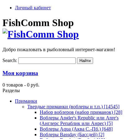
Личный кабинет
FishComm Shop
Добро пожаловать в рыболовный интернет-магазин!
Search:
Моя корзина
0 товаров -
0 руб.
Разделы
Приманки
Твердые приманки (воблеры и т.п.)
[14545]
Набор воблеров (набор приманок)
[28]
Воблеры Angler's Republic или Anre's
(Англерс Репаблик или Анрес)
[5]
Воблеры Aqua (Аква С.-Пб.)
[648]
Воблеры Bassday (Бассдей)
[2]