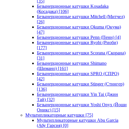
[35]
Безынерционные катушки Kosadaka
(Косадака)
[106]
Безынерционные катушки Mitchell (Митчел)
[26]
Безынерционные катушки Okuma (Окума)
[47]
Безынерционные катушки Penn (Пенн)
[4]
Безынерционные катушки Ryobi (Риоби)
[177]
Безынерционные катушки Scorana (Скорана)
[31]
Безынерционные катушки Shimano
(Шимано)
[161]
Безынерционные катушки SPRO (СПРО)
[42]
Безынерционные катушки Stinger (Стингер)
[136]
Безынерционные катушки Yin Tai (Джин
Тай)
[32]
Безынерционные катушки Yoshi Onyx (Йоши
Оникс)
[15]
Мультипликаторные катушки
[75]
Мультипликаторные катушки Abu Garcia
(Абу Гарсия)
[0]