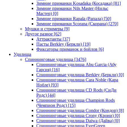
Зимние приманки Kosadaka (Косадака)
[81]
Зимние приманки Nils Master (Нильс
Мастер)
[0]
Зимние приманки Rapala (Рапала)
[50]
Зимние приманки Scorana (Скорана)
[270]
Мушки и стримеры
[9]
Другое разное
[62]
Аттрактанты
[37]
Пасты Berkley (Беркли)
[19]
Фиксаторы приманок и бойлов
[6]
Удилища
Спиннинговые удилища
[3476]
Спиннинговые удилища Abu Garcia (Абу
Гарсия)
[16]
Спиннинговые удилища Berkley (Беркли)
[0]
Спиннинговые удилища Cara Noble (Кара
Нобле)
[93]
Спиннинговые удилища CD Rods (СиДи
Родс)
[44]
Спиннинговые удилища Champion Rods
(Чемпион Родс)
[15]
Спиннинговые удилища Condor (Кондор)
[8]
Спиннинговые удилища Crony (Крони)
[0]
Спиннинговые удилища Daiwa (Дайва)
[0]
Спиннинговые удилища EverGreen