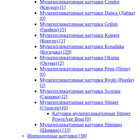
Мультипликаторные катушки Condor
(Кондор)
[1]
Мультипликаторные катушки Daiwa (Дайва)
[0]
Мультипликаторные катушки Grifon
(Грифон)
[5]
Мультипликаторные катушки Konger
(Конгер)
[1]
Мультипликаторные катушки Kosadaka
(Косадака)
[29]
Мультипликаторные катушки Okuma
(Окума)
[2]
Мультипликаторные катушки Penn (Пенн)
[0]
Мультипликаторные катушки Ryobi (Риоби)
[2]
Мультипликаторные катушки Scorana
(Скорана)
[2]
Мультипликаторные катушки Stinger
(Стингер)
[0]
Катушки мультипликаторные Stinger
PowerAge Boat
[0]
Мультипликаторные катушки Shimano
(Шимано)
[33]
Инерционные катушки
[38]