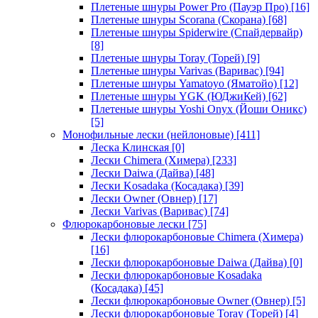
Плетеные шнуры Power Pro (Пауэр Про)
[16]
Плетеные шнуры Scorana (Скорана)
[68]
Плетеные шнуры Spiderwire (Спайдервайр)
[8]
Плетеные шнуры Toray (Торей)
[9]
Плетеные шнуры Varivas (Варивас)
[94]
Плетеные шнуры Yamatoyo (Яматойо)
[12]
Плетеные шнуры YGK (ЮДжиКей)
[62]
Плетеные шнуры Yoshi Onyx (Йоши Оникс)
[5]
Монофильные лески (нейлоновые)
[411]
Леска Клинская
[0]
Лески Chimera (Химера)
[233]
Лески Daiwa (Дайва)
[48]
Лески Kosadaka (Косадака)
[39]
Лески Owner (Овнер)
[17]
Лески Varivas (Варивас)
[74]
Флюрокарбоновые лески
[75]
Лески флюрокарбоновые Chimera (Химера)
[16]
Лески флюрокарбоновые Daiwa (Дайва)
[0]
Лески флюрокарбоновые Kosadaka
(Косадака)
[45]
Лески флюрокарбоновые Owner (Овнер)
[5]
Лески флюрокарбоновые Toray (Торей)
[4]