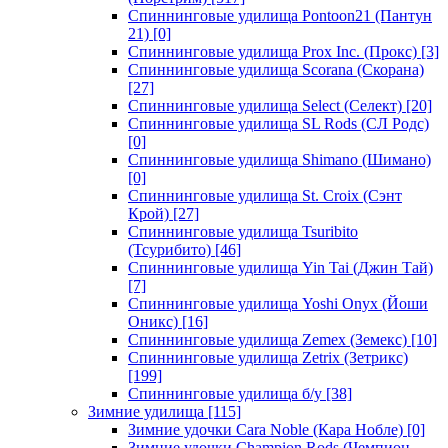
Спиннинговые удилища Pontoon21 (Пантун
21)
[0]
Спиннинговые удилища Prox Inc. (Прокс)
[3]
Спиннинговые удилища Scorana (Скорана)
[27]
Спиннинговые удилища Select (Селект)
[20]
Спиннинговые удилища SL Rods (СЛ Родс)
[0]
Спиннинговые удилища Shimano (Шимано)
[0]
Спиннинговые удилища St. Croix (Сэнт
Крой)
[27]
Спиннинговые удилища Tsuribito
(Тсурибито)
[46]
Спиннинговые удилища Yin Tai (Джин Тай)
[7]
Спиннинговые удилища Yoshi Onyx (Йоши
Оникс)
[16]
Спиннинговые удилища Zemex (Земекс)
[10]
Спиннинговые удилища Zetrix (Зетрикс)
[199]
Спиннинговые удилища б/у
[38]
Зимние удилища
[115]
Зимние удочки Cara Noble (Кара Нобле)
[0]
Зимние удочки Champion Rods (Чемпион