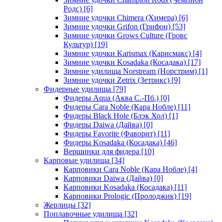
Родс)
[6]
Зимние удочки Chimera (Химера)
[6]
Зимние удочки Grifon (Грифон)
[53]
Зимние удочки Grows Culture (Гровс
Культур)
[19]
Зимние удочки Karismax (Карисмакс)
[4]
Зимние удочки Kosadaka (Косадака)
[17]
Зимние удилища Norstream (Норстрим)
[1]
Зимние удочки Zetrix (Зетрикс)
[9]
Фидерные удилища
[79]
Фидеры Aqua (Аква С.-Пб.)
[0]
Фидеры Cara Noble (Кара Нобле)
[11]
Фидеры Black Hole (Блэк Хол)
[1]
Фидеры Daiwa (Дайва)
[0]
Фидеры Favorite (Фаворит)
[11]
Фидеры Kosadaka (Косадака)
[46]
Вершинки для фидера
[10]
Карповые удилища
[34]
Карповики Cara Noble (Кара Нобле)
[4]
Карповики Daiwa (Дайва)
[0]
Карповики Kosadaka (Косадака)
[11]
Карповики Prologic (Пролоджик)
[19]
Жерлицы
[32]
Поплавочные удилища
[32]