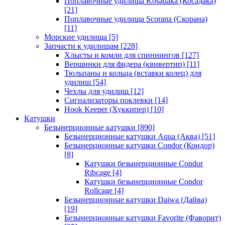
Поплавочные удилища Kosadaka (Косадака)
[21]
Поплавочные удилища Scorana (Скорана)
[11]
Морские удилища
[5]
Запчасти к удилищам
[228]
Хлысты и комли для спиннингов
[127]
Вершинки для фидера (квивертип)
[11]
Тюльпаны и кольца (вставки колец) для
удилищ
[54]
Чехлы для удилищ
[12]
Сигнализаторы поклевки
[14]
Hook Keeper (Хуккипер)
[10]
Катушки
Безынерционные катушки
[890]
Безынерционные катушки Aqua (Аква)
[51]
Безынерционные катушки Condor (Кондор)
[8]
Катушки безынерционные Condor
Ribcage
[4]
Катушки безынерционные Condor
Rollcage
[4]
Безынерционные катушки Daiwa (Дайва)
[19]
Безынерционные катушки Favorite (Фаворит)