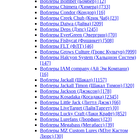
Воблеры Bomber (Бомбер)
[12]
Воблеры Chimera (Химера)
[733]
Воблеры Condor (Кондор)
[16]
Воблеры Creek Chub (Крик Чаб)
[23]
Воблеры Daiwa (Дайва)
[209]
Воблеры Deps (Дэпс)
[245]
Воблеры EverGreen (Эвергрин)
[70]
Воблеры Fishycat (Фишикет)
[508]
Воблеры FLT (ФЛТ)
[46]
Воблеры Grows Culture (Гровс Культур)
[999]
Воблеры Halcyon System (Хальцион Систем)
[147]
Воблеры IAM company (Ай Эм Компани)
[16]
Воблеры Jackall (Шакал)
[1157]
Воблеры Jackall Timon (Шакал Тимон)
[320]
Воблеры Jackson (Джэксон)
[178]
Воблеры Kosadaka (Косадака)
[2345]
Воблеры Little Jack (Литтл Джэк)
[66]
Воблеры LiveTarget (ЛайвТаргет)
[0]
Воблеры Lucky Craft (Лаки Крафт)
[852]
Воблеры Lurefans (Люрфанс)
[23]
Воблеры Megabass (Мегабасс)
[39]
Воблеры MZ Custom Lures (МЗэт Кастом
Люрс)
[30]