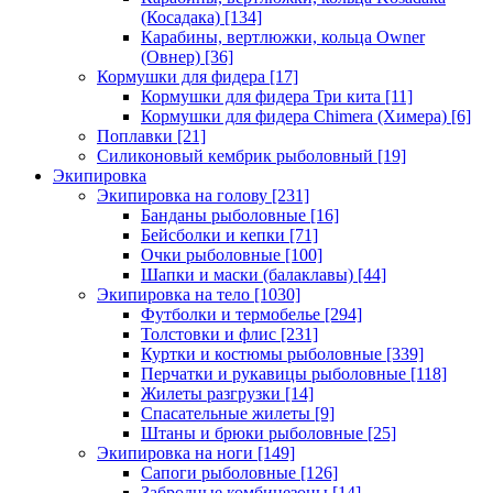
(Косадака)
[134]
Карабины, вертлюжки, кольца Owner
(Овнер)
[36]
Кормушки для фидера
[17]
Кормушки для фидера Три кита
[11]
Кормушки для фидера Chimera (Химера)
[6]
Поплавки
[21]
Силиконовый кембрик рыболовный
[19]
Экипировка
Экипировка на голову
[231]
Банданы рыболовные
[16]
Бейсболки и кепки
[71]
Очки рыболовные
[100]
Шапки и маски (балаклавы)
[44]
Экипировка на тело
[1030]
Футболки и термобелье
[294]
Толстовки и флис
[231]
Куртки и костюмы рыболовные
[339]
Перчатки и рукавицы рыболовные
[118]
Жилеты разгрузки
[14]
Спасательные жилеты
[9]
Штаны и брюки рыболовные
[25]
Экипировка на ноги
[149]
Сапоги рыболовные
[126]
Забродные комбинезоны
[14]