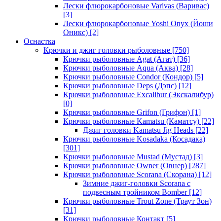
Лески флюрокарбоновые Varivas (Варивас)
[3]
Лески флюрокарбоновые Yoshi Onyx (Йоши
Оникс)
[2]
Оснастка
Крючки и джиг головки рыболовные
[750]
Крючки рыболовные Agat (Агат)
[36]
Крючки рыболовные Aqua (Аква)
[28]
Крючки рыболовные Condor (Кондор)
[5]
Крючки рыболовные Deps (Дэпс)
[12]
Крючки рыболовные Excalibur (Экскалибур)
[0]
Крючки рыболовные Grifon (Грифон)
[1]
Крючки рыболовные Kamatsu (Каматсу)
[22]
Джиг головки Kamatsu Jig Heads
[22]
Крючки рыболовные Kosadaka (Косадака)
[301]
Крючки рыболовные Mustad (Мустад)
[3]
Крючки рыболовные Owner (Овнер)
[287]
Крючки рыболовные Scorana (Скорана)
[12]
Зимние джиг-головки Scorana с
подвесным тройником Bomber
[12]
Крючки рыболовные Trout Zone (Траут Зон)
[31]
Крючки рыболовные Контакт
[5]