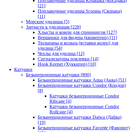
Поплавочные удилища Kosadaka (Косадака)
[21]
Поплавочные удилища Scorana (Скорана)
[11]
Морские удилища
[5]
Запчасти к удилищам
[228]
Хлысты и комли для спиннингов
[127]
Вершинки для фидера (квивертип)
[11]
Тюльпаны и кольца (вставки колец) для
удилищ
[54]
Чехлы для удилищ
[12]
Сигнализаторы поклевки
[14]
Hook Keeper (Хуккипер)
[10]
Катушки
Безынерционные катушки
[890]
Безынерционные катушки Aqua (Аква)
[51]
Безынерционные катушки Condor (Кондор)
[8]
Катушки безынерционные Condor
Ribcage
[4]
Катушки безынерционные Condor
Rollcage
[4]
Безынерционные катушки Daiwa (Дайва)
[19]
Безынерционные катушки Favorite (Фаворит)