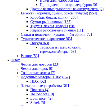
Ножи для ледобуров
[22]
Принадлежности для ледобуров
[0]
Другие разные рыболовные инструменты
[2]
Емкости (коробки, сумки, боксы, тубусы)
[554]
Коробки, боксы, ящики
[250]
Сумки рыболовные
[135]
Тубусы, чехлы, кофры
[158]
Ящики рыболовные зимние
[11]
Садки и подсачеки, куканы и багорики
[72]
Туристическое снаряжение
[63]
Посуда
[63]
Термосы и термокружки,
термоконтейнеры
[63]
Разное
[53]
Флот
Чехлы для моторов
[23]
Чехлы для лодок
[9]
Транцевые колеса
[7]
Лодочные моторы (ПЛМ)
[52]
HDX
[52]
Электронные устройства
[61]
Практик
[4]
JJ-Connect
[10]
Lowrance
[42]
Sititek
[5]