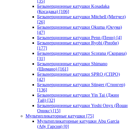
[35]
Безынерционные катушки Kosadaka
(Косадака)
[106]
Безынерционные катушки Mitchell (Митчел)
[26]
Безынерционные катушки Okuma (Окума)
[47]
Безынерционные катушки Penn (Пенн)
[4]
Безынерционные катушки Ryobi (Риоби)
[177]
Безынерционные катушки Scorana (Скорана)
[31]
Безынерционные катушки Shimano
(Шимано)
[161]
Безынерционные катушки SPRO (СПРО)
[42]
Безынерционные катушки Stinger (Стингер)
[136]
Безынерционные катушки Yin Tai (Джин
Тай)
[32]
Безынерционные катушки Yoshi Onyx (Йоши
Оникс)
[15]
Мультипликаторные катушки
[75]
Мультипликаторные катушки Abu Garcia
(Абу Гарсия)
[0]