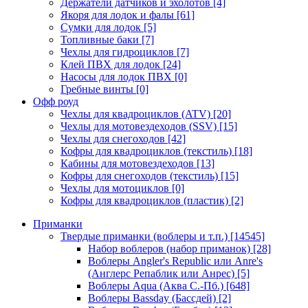
Держатели датчиков и эхолотов
[4]
Якоря для лодок и фалы
[61]
Сумки для лодок
[5]
Топливные баки
[7]
Чехлы для гидроциклов
[7]
Клей ПВХ для лодок
[24]
Насосы для лодок ПВХ
[0]
Гребные винты
[0]
Офф роуд
Чехлы для квадроциклов (ATV)
[20]
Чехлы для мотовездеходов (SSV)
[15]
Чехлы для снегоходов
[42]
Кофры для квадроциклов (текстиль)
[18]
Кабины для мотовездеходов
[13]
Кофры для снегоходов (текстиль)
[15]
Чехлы для мотоциклов
[0]
Кофры для квадроциклов (пластик)
[2]
Приманки
Твердые приманки (воблеры и т.п.)
[14545]
Набор воблеров (набор приманок)
[28]
Воблеры Angler's Republic или Anre's
(Англерс Репаблик или Анрес)
[5]
Воблеры Aqua (Аква С.-Пб.)
[648]
Воблеры Bassday (Бассдей)
[2]