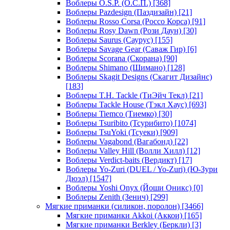
Воблеры O.S.P. (О.С.П.)
[368]
Воблеры Pazdesign (Паздизайн)
[21]
Воблеры Rosso Corsa (Россо Корса)
[91]
Воблеры Rosy Dawn (Рози Даун)
[30]
Воблеры Saurus (Саурус)
[155]
Воблеры Savage Gear (Саваж Гир)
[6]
Воблеры Scorana (Скорана)
[90]
Воблеры Shimano (Шимано)
[128]
Воблеры Skagit Designs (Скагит Дизайнс)
[183]
Воблеры T.H. Tackle (ТиЭйч Текл)
[21]
Воблеры Tackle House (Тэкл Хаус)
[693]
Воблеры Tiemco (Тиемко)
[30]
Воблеры Tsuribito (Тсурибито)
[1074]
Воблеры TsuYoki (Тсуеки)
[909]
Воблеры Vagabond (Вагабонд)
[22]
Воблеры Valley Hill (Волли Хилл)
[12]
Воблеры Verdict-baits (Вердикт)
[17]
Воблеры Yo-Zuri (DUEL / Yo-Zuri) (Ю-Зури
Дюэл)
[1547]
Воблеры Yoshi Onyx (Йоши Оникс)
[0]
Воблеры Zenith (Зенич)
[299]
Мягкие приманки (силикон, поролон)
[3466]
Мягкие приманки Akkoi (Аккои)
[165]
Мягкие приманки Berkley (Беркли)
[3]