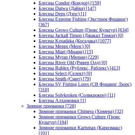
Блесны Condor (Кондор)
[159]
Блесны Daiwa (Дайва)
[147]
Блесны Deps (Дэпс)
[1]
Блесны Extreme Fishing (Экстрим Фишинг)
[367]
Блесны Grows Culture (Гровс Культур)
[634]
Блесны Jackall Timon (Джакал Тимон)
[0]
Блесны Kosadaka (Косадака)
[1077]
Блесны Mepps (Мепс)
[0]
Блесны Miari (Миари)
[15]
Блесны Myran (Мюран)
[229]
Блесны River Old (Ривер Олд)
[0]
Блесны Rublex (Рублекс, Раблекс)
[413]
Блесны Select (Селект)
[0]
Блесны Smith (Смит)
[79]
Блесны SV Fishing Lures (СВ Фишинг Люрс)
[310]
Блесны Solvkroken (Солвкрокен)
[11]
Блесны Алхимовки
[1]
Зимние приманки
[728]
Зимние приманки Chimera (Химера)
[32]
Зимние приманки Grows Culture (Гровс
Культур)
[194]
Зимние приманки Karismax (Каризмакс)
[101]