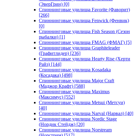
(ЭверГрин)
[0]
Спиннинговые удилища Favorite (Фаворит)
[266]
Спиннинговые удилища Fenwick (Фенвик)
[0]
Спиннинговые удилища Fish Season (Сезон
рыбалки)
[1]
Спиннинговые удилища FMAG (ФМАГ)
[5]
Спиннинговые удилища Graphiteleader
(Графитлидер)
[236]
Спиннинговые удилища Hearty Rise (Херти
Райз)
[144]
Спиннинговые удилища Kosadaka
(Косадака)
[498]
Спиннинговые удилища Major Craft
(Маджор Крафт)
[588]
Спиннинговые удилища Maximus
(Максимус)
[552]
Спиннинговые удилища Metsui (Метсуи)
[40]
Спиннинговые удилища Narval (Нарвал)
[40]
Спиннинговые удилища Nordic Stage
(Нордик Стейдж)
[20]
Спиннинговые удилища Norstream
(Норстрим)
[517]