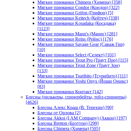
Мягкие приманки Chimera (Химера)
[358]
Мягкие приманки Condor (Кондор)
[322]
Мягкие приманки Grifon (Грифон)
[5]
Мягкие приманки Keitech (Кейтеч)
[338]
Мягкие приманки Kosadaka (Косадака)
[1123]
Мягкие приманки Mann's (Маннс)
[281]
Мягкие приманки Reins (Рейнс)
[176]
Мягкие приманки Savage Gear (Саваж Гир)
[10]
Мягкие приманки Select (Селект)
[101]
Мягкие приманки Trout Pro (Траут Про)
[115]
Мягкие приманки Trout Zone (Траут Зон)
[133]
Мягкие приманки Tsuribito (Тсурибито)
[111]
Мягкие приманки Yoshi Onyx (Йоши Оникс)
[83]
Мягкие приманки Контакт
[142]
Блесны (пилькеры, спинербейты, тейл-спиннеры)
[4626]
Блесны Алекс Краш (В. Терехин)
[90]
Блесны от Орлова
[2]
Блесны Akkoi (I AM Company) (Аккои)
[197]
Блесны Bretton (Брэттон)
[299]
Блесны Chimera (Химера)
[595]