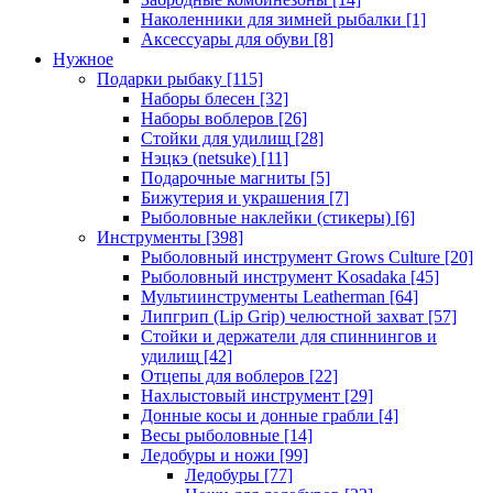
Наколенники для зимней рыбалки
[1]
Аксессуары для обуви
[8]
Нужное
Подарки рыбаку
[115]
Наборы блесен
[32]
Наборы воблеров
[26]
Стойки для удилищ
[28]
Нэцкэ (netsuke)
[11]
Подарочные магниты
[5]
Бижутерия и украшения
[7]
Рыболовные наклейки (стикеры)
[6]
Инструменты
[398]
Рыболовный инструмент Grows Culture
[20]
Рыболовный инструмент Kosadaka
[45]
Мультиинструменты Leatherman
[64]
Липгрип (Lip Grip) челюстной захват
[57]
Стойки и держатели для спиннингов и
удилищ
[42]
Отцепы для воблеров
[22]
Нахлыстовый инструмент
[29]
Донные косы и донные грабли
[4]
Весы рыболовные
[14]
Ледобуры и ножи
[99]
Ледобуры
[77]