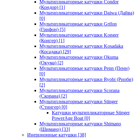
Мультипликаторные катушки Condor
(Кондор)
[1]
Мультипликаторные катушки Daiwa (Дайва)
[0]
Мультипликаторные катушки Grifon
(Грифон)
[5]
Мультипликаторные катушки Konger
(Конгер)
[1]
Мультипликаторные катушки Kosadaka
(Косадака)
[29]
Мультипликаторные катушки Okuma
(Окума)
[2]
Мультипликаторные катушки Penn (Пенн)
[0]
Мультипликаторные катушки Ryobi (Риоби)
[2]
Мультипликаторные катушки Scorana
(Скорана)
[2]
Мультипликаторные катушки Stinger
(Стингер)
[0]
Катушки мультипликаторные Stinger
PowerAge Boat
[0]
Мультипликаторные катушки Shimano
(Шимано)
[33]
Инерционные катушки
[38]