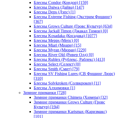
Блесны Condor (Кондор)
[159]
Блесны Daiwa (Дайва)
[147]
Блесны Deps (Дэпс)
[1]
Блесны Extreme Fishing (Экстрим Фишинг)
[367]
Блесны Grows Culture (Гровс Культур)
[634]
Блесны Jackall Timon (Джакал Тимон)
[0]
Блесны Kosadaka (Косадака)
[1077]
Блесны Mepps (Мепс)
[0]
Блесны Miari (Миари)
[15]
Блесны Myran (Мюран)
[229]
Блесны River Old (Ривер Олд)
[0]
Блесны Rublex (Рублекс, Раблекс)
[413]
Блесны Select (Селект)
[0]
Блесны Smith (Смит)
[79]
Блесны SV Fishing Lures (СВ Фишинг Люрс)
[310]
Блесны Solvkroken (Солвкрокен)
[11]
Блесны Алхимовки
[1]
Зимние приманки
[728]
Зимние приманки Chimera (Химера)
[32]
Зимние приманки Grows Culture (Гровс
Культур)
[194]
Зимние приманки Karismax (Каризмакс)
[101]