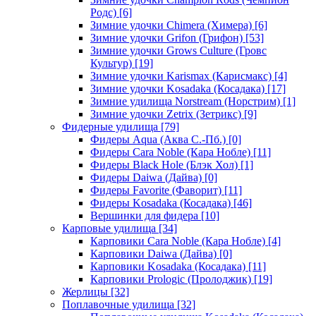
Родс)
[6]
Зимние удочки Chimera (Химера)
[6]
Зимние удочки Grifon (Грифон)
[53]
Зимние удочки Grows Culture (Гровс
Культур)
[19]
Зимние удочки Karismax (Карисмакс)
[4]
Зимние удочки Kosadaka (Косадака)
[17]
Зимние удилища Norstream (Норстрим)
[1]
Зимние удочки Zetrix (Зетрикс)
[9]
Фидерные удилища
[79]
Фидеры Aqua (Аква С.-Пб.)
[0]
Фидеры Cara Noble (Кара Нобле)
[11]
Фидеры Black Hole (Блэк Хол)
[1]
Фидеры Daiwa (Дайва)
[0]
Фидеры Favorite (Фаворит)
[11]
Фидеры Kosadaka (Косадака)
[46]
Вершинки для фидера
[10]
Карповые удилища
[34]
Карповики Cara Noble (Кара Нобле)
[4]
Карповики Daiwa (Дайва)
[0]
Карповики Kosadaka (Косадака)
[11]
Карповики Prologic (Пролоджик)
[19]
Жерлицы
[32]
Поплавочные удилища
[32]