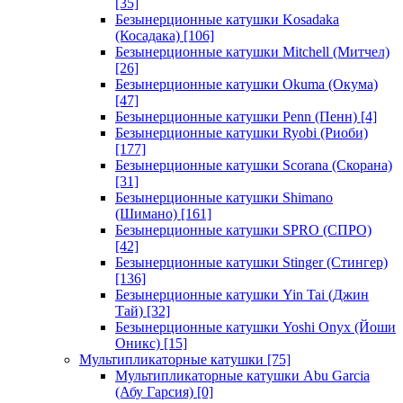
[35]
Безынерционные катушки Kosadaka
(Косадака)
[106]
Безынерционные катушки Mitchell (Митчел)
[26]
Безынерционные катушки Okuma (Окума)
[47]
Безынерционные катушки Penn (Пенн)
[4]
Безынерционные катушки Ryobi (Риоби)
[177]
Безынерционные катушки Scorana (Скорана)
[31]
Безынерционные катушки Shimano
(Шимано)
[161]
Безынерционные катушки SPRO (СПРО)
[42]
Безынерционные катушки Stinger (Стингер)
[136]
Безынерционные катушки Yin Tai (Джин
Тай)
[32]
Безынерционные катушки Yoshi Onyx (Йоши
Оникс)
[15]
Мультипликаторные катушки
[75]
Мультипликаторные катушки Abu Garcia
(Абу Гарсия)
[0]