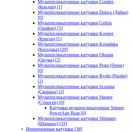
Мультипликаторные катушки Condor
(Кондор)
[1]
Мультипликаторные катушки Daiwa (Дайва)
[0]
Мультипликаторные катушки Grifon
(Грифон)
[5]
Мультипликаторные катушки Konger
(Конгер)
[1]
Мультипликаторные катушки Kosadaka
(Косадака)
[29]
Мультипликаторные катушки Okuma
(Окума)
[2]
Мультипликаторные катушки Penn (Пенн)
[0]
Мультипликаторные катушки Ryobi (Риоби)
[2]
Мультипликаторные катушки Scorana
(Скорана)
[2]
Мультипликаторные катушки Stinger
(Стингер)
[0]
Катушки мультипликаторные Stinger
PowerAge Boat
[0]
Мультипликаторные катушки Shimano
(Шимано)
[33]
Инерционные катушки
[38]