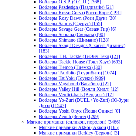
Воблеры O.S.P. (О.С.П.)
[368]
Воблеры Pazdesign (Паздизайн)
[21]
Воблеры Rosso Corsa (Россо Корса)
[91]
Воблеры Rosy Dawn (Рози Даун)
[30]
Воблеры Saurus (Саурус)
[155]
Воблеры Savage Gear (Саваж Гир)
[6]
Воблеры Scorana (Скорана)
[90]
Воблеры Shimano (Шимано)
[128]
Воблеры Skagit Designs (Скагит Дизайнс)
[183]
Воблеры T.H. Tackle (ТиЭйч Текл)
[21]
Воблеры Tackle House (Тэкл Хаус)
[693]
Воблеры Tiemco (Тиемко)
[30]
Воблеры Tsuribito (Тсурибито)
[1074]
Воблеры TsuYoki (Тсуеки)
[909]
Воблеры Vagabond (Вагабонд)
[22]
Воблеры Valley Hill (Волли Хилл)
[12]
Воблеры Verdict-baits (Вердикт)
[17]
Воблеры Yo-Zuri (DUEL / Yo-Zuri) (Ю-Зури
Дюэл)
[1547]
Воблеры Yoshi Onyx (Йоши Оникс)
[0]
Воблеры Zenith (Зенич)
[299]
Мягкие приманки (силикон, поролон)
[3466]
Мягкие приманки Akkoi (Аккои)
[165]
Мягкие приманки Berkley (Беркли)
[3]