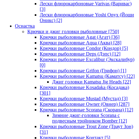
Лески флюрокарбоновые Varivas (Варивас)
[3]
Лески флюрокарбоновые Yoshi Onyx (Йоши
Оникс)
[2]
Оснастка
Крючки и джиг головки рыболовные
[750]
Крючки рыболовные Agat (Агат)
[36]
Крючки рыболовные Aqua (Аква)
[28]
Крючки рыболовные Condor (Кондор)
[5]
Крючки рыболовные Deps (Дэпс)
[12]
Крючки рыболовные Excalibur (Экскалибур)
[0]
Крючки рыболовные Grifon (Грифон)
[1]
Крючки рыболовные Kamatsu (Каматсу)
[22]
Джиг головки Kamatsu Jig Heads
[22]
Крючки рыболовные Kosadaka (Косадака)
[301]
Крючки рыболовные Mustad (Мустад)
[3]
Крючки рыболовные Owner (Овнер)
[287]
Крючки рыболовные Scorana (Скорана)
[12]
Зимние джиг-головки Scorana с
подвесным тройником Bomber
[12]
Крючки рыболовные Trout Zone (Траут Зон)
[31]
Крючки рыболовные Контакт
[5]