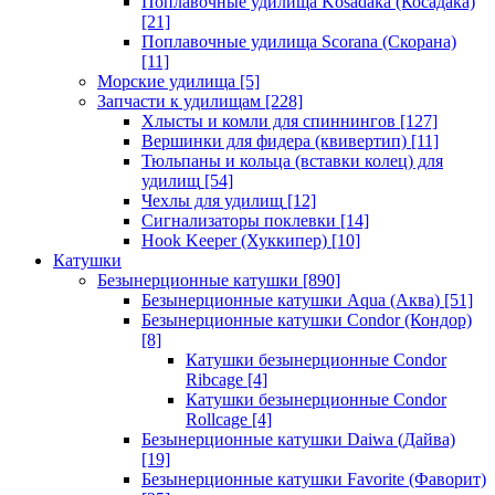
Поплавочные удилища Kosadaka (Косадака)
[21]
Поплавочные удилища Scorana (Скорана)
[11]
Морские удилища
[5]
Запчасти к удилищам
[228]
Хлысты и комли для спиннингов
[127]
Вершинки для фидера (квивертип)
[11]
Тюльпаны и кольца (вставки колец) для
удилищ
[54]
Чехлы для удилищ
[12]
Сигнализаторы поклевки
[14]
Hook Keeper (Хуккипер)
[10]
Катушки
Безынерционные катушки
[890]
Безынерционные катушки Aqua (Аква)
[51]
Безынерционные катушки Condor (Кондор)
[8]
Катушки безынерционные Condor
Ribcage
[4]
Катушки безынерционные Condor
Rollcage
[4]
Безынерционные катушки Daiwa (Дайва)
[19]
Безынерционные катушки Favorite (Фаворит)