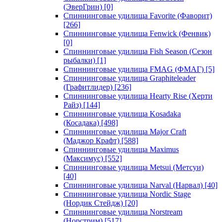
(ЭверГрин)
[0]
Спиннинговые удилища Favorite (Фаворит)
[266]
Спиннинговые удилища Fenwick (Фенвик)
[0]
Спиннинговые удилища Fish Season (Сезон
рыбалки)
[1]
Спиннинговые удилища FMAG (ФМАГ)
[5]
Спиннинговые удилища Graphiteleader
(Графитлидер)
[236]
Спиннинговые удилища Hearty Rise (Херти
Райз)
[144]
Спиннинговые удилища Kosadaka
(Косадака)
[498]
Спиннинговые удилища Major Craft
(Маджор Крафт)
[588]
Спиннинговые удилища Maximus
(Максимус)
[552]
Спиннинговые удилища Metsui (Метсуи)
[40]
Спиннинговые удилища Narval (Нарвал)
[40]
Спиннинговые удилища Nordic Stage
(Нордик Стейдж)
[20]
Спиннинговые удилища Norstream
(Норстрим)
[517]