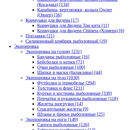
(Косадака)
[134]
Карабины, вертлюжки, кольца Owner
(Овнер)
[36]
Кормушки для фидера
[17]
Кормушки для фидера Три кита
[11]
Кормушки для фидера Chimera (Химера)
[6]
Поплавки
[21]
Силиконовый кембрик рыболовный
[19]
Экипировка
Экипировка на голову
[231]
Банданы рыболовные
[16]
Бейсболки и кепки
[71]
Очки рыболовные
[100]
Шапки и маски (балаклавы)
[44]
Экипировка на тело
[1030]
Футболки и термобелье
[294]
Толстовки и флис
[231]
Куртки и костюмы рыболовные
[339]
Перчатки и рукавицы рыболовные
[118]
Жилеты разгрузки
[14]
Спасательные жилеты
[9]
Штаны и брюки рыболовные
[25]
Экипировка на ноги
[149]
Сапоги рыболовные
[126]
Забродные комбинезоны
[14]