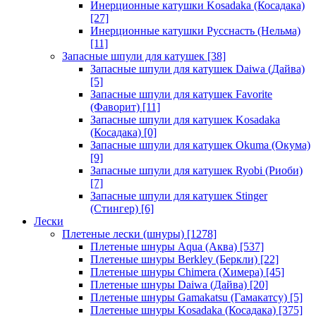
Инерционные катушки Kosadaka (Косадака)
[27]
Инерционные катушки Русснасть (Нельма)
[11]
Запасные шпули для катушек
[38]
Запасные шпули для катушек Daiwa (Дайва)
[5]
Запасные шпули для катушек Favorite
(Фаворит)
[11]
Запасные шпули для катушек Kosadaka
(Косадака)
[0]
Запасные шпули для катушек Okuma (Окума)
[9]
Запасные шпули для катушек Ryobi (Риоби)
[7]
Запасные шпули для катушек Stinger
(Стингер)
[6]
Лески
Плетеные лески (шнуры)
[1278]
Плетеные шнуры Aqua (Аква)
[537]
Плетеные шнуры Berkley (Беркли)
[22]
Плетеные шнуры Chimera (Химера)
[45]
Плетеные шнуры Daiwa (Дайва)
[20]
Плетеные шнуры Gamakatsu (Гамакатсу)
[5]
Плетеные шнуры Kosadaka (Косадака)
[375]