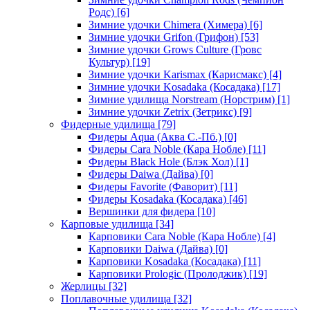
Родс)
[6]
Зимние удочки Chimera (Химера)
[6]
Зимние удочки Grifon (Грифон)
[53]
Зимние удочки Grows Culture (Гровс
Культур)
[19]
Зимние удочки Karismax (Карисмакс)
[4]
Зимние удочки Kosadaka (Косадака)
[17]
Зимние удилища Norstream (Норстрим)
[1]
Зимние удочки Zetrix (Зетрикс)
[9]
Фидерные удилища
[79]
Фидеры Aqua (Аква С.-Пб.)
[0]
Фидеры Cara Noble (Кара Нобле)
[11]
Фидеры Black Hole (Блэк Хол)
[1]
Фидеры Daiwa (Дайва)
[0]
Фидеры Favorite (Фаворит)
[11]
Фидеры Kosadaka (Косадака)
[46]
Вершинки для фидера
[10]
Карповые удилища
[34]
Карповики Cara Noble (Кара Нобле)
[4]
Карповики Daiwa (Дайва)
[0]
Карповики Kosadaka (Косадака)
[11]
Карповики Prologic (Пролоджик)
[19]
Жерлицы
[32]
Поплавочные удилища
[32]