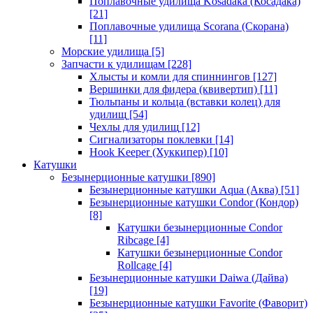
Поплавочные удилища Kosadaka (Косадака)
[21]
Поплавочные удилища Scorana (Скорана)
[11]
Морские удилища
[5]
Запчасти к удилищам
[228]
Хлысты и комли для спиннингов
[127]
Вершинки для фидера (квивертип)
[11]
Тюльпаны и кольца (вставки колец) для
удилищ
[54]
Чехлы для удилищ
[12]
Сигнализаторы поклевки
[14]
Hook Keeper (Хуккипер)
[10]
Катушки
Безынерционные катушки
[890]
Безынерционные катушки Aqua (Аква)
[51]
Безынерционные катушки Condor (Кондор)
[8]
Катушки безынерционные Condor
Ribcage
[4]
Катушки безынерционные Condor
Rollcage
[4]
Безынерционные катушки Daiwa (Дайва)
[19]
Безынерционные катушки Favorite (Фаворит)