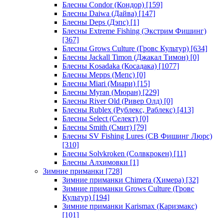
Блесны Condor (Кондор)
[159]
Блесны Daiwa (Дайва)
[147]
Блесны Deps (Дэпс)
[1]
Блесны Extreme Fishing (Экстрим Фишинг)
[367]
Блесны Grows Culture (Гровс Культур)
[634]
Блесны Jackall Timon (Джакал Тимон)
[0]
Блесны Kosadaka (Косадака)
[1077]
Блесны Mepps (Мепс)
[0]
Блесны Miari (Миари)
[15]
Блесны Myran (Мюран)
[229]
Блесны River Old (Ривер Олд)
[0]
Блесны Rublex (Рублекс, Раблекс)
[413]
Блесны Select (Селект)
[0]
Блесны Smith (Смит)
[79]
Блесны SV Fishing Lures (СВ Фишинг Люрс)
[310]
Блесны Solvkroken (Солвкрокен)
[11]
Блесны Алхимовки
[1]
Зимние приманки
[728]
Зимние приманки Chimera (Химера)
[32]
Зимние приманки Grows Culture (Гровс
Культур)
[194]
Зимние приманки Karismax (Каризмакс)
[101]