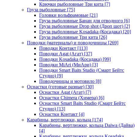
Крючки рыболовные Три кита
[7]
Груза рыболовные
[75]
Головки вольфрамовые
[21]
Груза рыболовные Банан для отводного
[6]
Груза рыболовные Drop shot (Дроп шот)
[2]
Груза рыболовные Kosadaka (Косадака)
[20]
Груза рыболовные Три кита
[26]
Поводки (материалы) и поводочницы
[269]
Поводки Контакт
[113]
Поводки Agat (Агат)
[37]
Поводки Kosadaka (Косадака)
[99]
Поводки MiAri (МиАри)
[3]
Поводки Smart Baits Studio (Смарт Бейтс
Студио)
[9]
Поводочницы и мотовило
[8]
Оснастки (готовые разные)
[30]
Оснастки Agat (Агат)
[7]
Оснастки Chimera (Химера)
[6]
Оснастки Smart Baits Studio (Смарт Бейтс
Студио)
[13]
Оснастки Контакт
[4]
Карабины, вертлюжки, кольца
[174]
Карабины, вертлюжки, кольца Daiwa (Дайва)
[4]
Карабины, вертлюжки, кольца Kosadaka