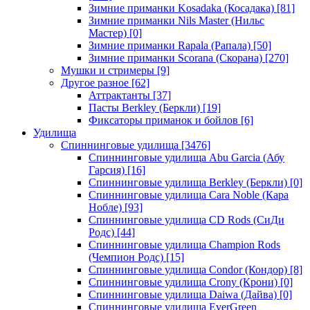
Зимние приманки Kosadaka (Косадака)
[81]
Зимние приманки Nils Master (Нильс
Мастер)
[0]
Зимние приманки Rapala (Рапала)
[50]
Зимние приманки Scorana (Скорана)
[270]
Мушки и стримеры
[9]
Другое разное
[62]
Аттрактанты
[37]
Пасты Berkley (Беркли)
[19]
Фиксаторы приманок и бойлов
[6]
Удилища
Спиннинговые удилища
[3476]
Спиннинговые удилища Abu Garcia (Абу
Гарсия)
[16]
Спиннинговые удилища Berkley (Беркли)
[0]
Спиннинговые удилища Cara Noble (Кара
Нобле)
[93]
Спиннинговые удилища CD Rods (СиДи
Родс)
[44]
Спиннинговые удилища Champion Rods
(Чемпион Родс)
[15]
Спиннинговые удилища Condor (Кондор)
[8]
Спиннинговые удилища Crony (Крони)
[0]
Спиннинговые удилища Daiwa (Дайва)
[0]
Спиннинговые удилища EverGreen