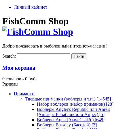
Личный кабинет
FishComm Shop
Добро пожаловать в рыболовный интернет-магазин!
Search:
Моя корзина
0 товаров -
0 руб.
Разделы
Приманки
Твердые приманки (воблеры и т.п.)
[14545]
Набор воблеров (набор приманок)
[28]
Воблеры Angler's Republic или Anre's
(Англерс Репаблик или Анрес)
[5]
Воблеры Aqua (Аква С.-Пб.)
[648]
Воблеры Bassday (Бассдей)
[2]