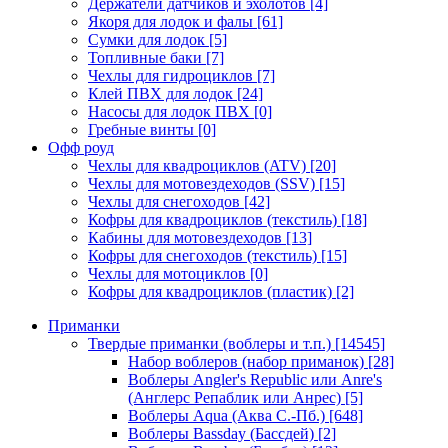
Держатели датчиков и эхолотов
[4]
Якоря для лодок и фалы
[61]
Сумки для лодок
[5]
Топливные баки
[7]
Чехлы для гидроциклов
[7]
Клей ПВХ для лодок
[24]
Насосы для лодок ПВХ
[0]
Гребные винты
[0]
Офф роуд
Чехлы для квадроциклов (ATV)
[20]
Чехлы для мотовездеходов (SSV)
[15]
Чехлы для снегоходов
[42]
Кофры для квадроциклов (текстиль)
[18]
Кабины для мотовездеходов
[13]
Кофры для снегоходов (текстиль)
[15]
Чехлы для мотоциклов
[0]
Кофры для квадроциклов (пластик)
[2]
Приманки
Твердые приманки (воблеры и т.п.)
[14545]
Набор воблеров (набор приманок)
[28]
Воблеры Angler's Republic или Anre's
(Англерс Репаблик или Анрес)
[5]
Воблеры Aqua (Аква С.-Пб.)
[648]
Воблеры Bassday (Бассдей)
[2]