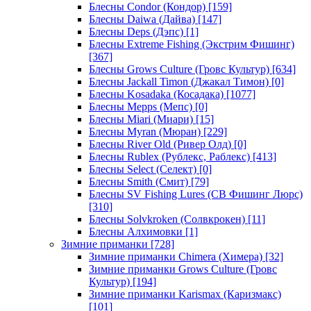
Блесны Condor (Кондор)
[159]
Блесны Daiwa (Дайва)
[147]
Блесны Deps (Дэпс)
[1]
Блесны Extreme Fishing (Экстрим Фишинг)
[367]
Блесны Grows Culture (Гровс Культур)
[634]
Блесны Jackall Timon (Джакал Тимон)
[0]
Блесны Kosadaka (Косадака)
[1077]
Блесны Mepps (Мепс)
[0]
Блесны Miari (Миари)
[15]
Блесны Myran (Мюран)
[229]
Блесны River Old (Ривер Олд)
[0]
Блесны Rublex (Рублекс, Раблекс)
[413]
Блесны Select (Селект)
[0]
Блесны Smith (Смит)
[79]
Блесны SV Fishing Lures (СВ Фишинг Люрс)
[310]
Блесны Solvkroken (Солвкрокен)
[11]
Блесны Алхимовки
[1]
Зимние приманки
[728]
Зимние приманки Chimera (Химера)
[32]
Зимние приманки Grows Culture (Гровс
Культур)
[194]
Зимние приманки Karismax (Каризмакс)
[101]