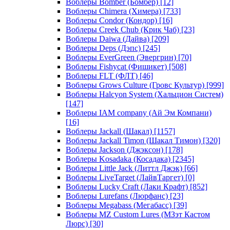
Воблеры Bomber (Бомбер)
[12]
Воблеры Chimera (Химера)
[733]
Воблеры Condor (Кондор)
[16]
Воблеры Creek Chub (Крик Чаб)
[23]
Воблеры Daiwa (Дайва)
[209]
Воблеры Deps (Дэпс)
[245]
Воблеры EverGreen (Эвергрин)
[70]
Воблеры Fishycat (Фишикет)
[508]
Воблеры FLT (ФЛТ)
[46]
Воблеры Grows Culture (Гровс Культур)
[999]
Воблеры Halcyon System (Хальцион Систем)
[147]
Воблеры IAM company (Ай Эм Компани)
[16]
Воблеры Jackall (Шакал)
[1157]
Воблеры Jackall Timon (Шакал Тимон)
[320]
Воблеры Jackson (Джэксон)
[178]
Воблеры Kosadaka (Косадака)
[2345]
Воблеры Little Jack (Литтл Джэк)
[66]
Воблеры LiveTarget (ЛайвТаргет)
[0]
Воблеры Lucky Craft (Лаки Крафт)
[852]
Воблеры Lurefans (Люрфанс)
[23]
Воблеры Megabass (Мегабасс)
[39]
Воблеры MZ Custom Lures (МЗэт Кастом
Люрс)
[30]