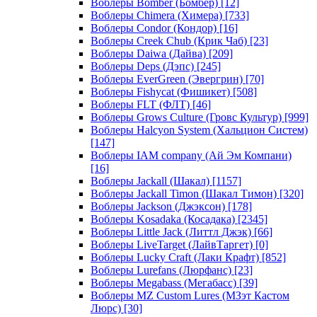
Воблеры Bomber (Бомбер)
[12]
Воблеры Chimera (Химера)
[733]
Воблеры Condor (Кондор)
[16]
Воблеры Creek Chub (Крик Чаб)
[23]
Воблеры Daiwa (Дайва)
[209]
Воблеры Deps (Дэпс)
[245]
Воблеры EverGreen (Эвергрин)
[70]
Воблеры Fishycat (Фишикет)
[508]
Воблеры FLT (ФЛТ)
[46]
Воблеры Grows Culture (Гровс Культур)
[999]
Воблеры Halcyon System (Хальцион Систем)
[147]
Воблеры IAM company (Ай Эм Компани)
[16]
Воблеры Jackall (Шакал)
[1157]
Воблеры Jackall Timon (Шакал Тимон)
[320]
Воблеры Jackson (Джэксон)
[178]
Воблеры Kosadaka (Косадака)
[2345]
Воблеры Little Jack (Литтл Джэк)
[66]
Воблеры LiveTarget (ЛайвТаргет)
[0]
Воблеры Lucky Craft (Лаки Крафт)
[852]
Воблеры Lurefans (Люрфанс)
[23]
Воблеры Megabass (Мегабасс)
[39]
Воблеры MZ Custom Lures (МЗэт Кастом
Люрс)
[30]