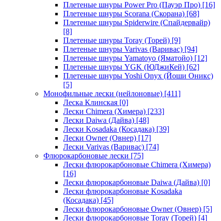
Плетеные шнуры Power Pro (Пауэр Про)
[16]
Плетеные шнуры Scorana (Скорана)
[68]
Плетеные шнуры Spiderwire (Спайдервайр)
[8]
Плетеные шнуры Toray (Торей)
[9]
Плетеные шнуры Varivas (Варивас)
[94]
Плетеные шнуры Yamatoyo (Яматойо)
[12]
Плетеные шнуры YGK (ЮДжиКей)
[62]
Плетеные шнуры Yoshi Onyx (Йоши Оникс)
[5]
Монофильные лески (нейлоновые)
[411]
Леска Клинская
[0]
Лески Chimera (Химера)
[233]
Лески Daiwa (Дайва)
[48]
Лески Kosadaka (Косадака)
[39]
Лески Owner (Овнер)
[17]
Лески Varivas (Варивас)
[74]
Флюрокарбоновые лески
[75]
Лески флюрокарбоновые Chimera (Химера)
[16]
Лески флюрокарбоновые Daiwa (Дайва)
[0]
Лески флюрокарбоновые Kosadaka
(Косадака)
[45]
Лески флюрокарбоновые Owner (Овнер)
[5]
Лески флюрокарбоновые Toray (Торей)
[4]