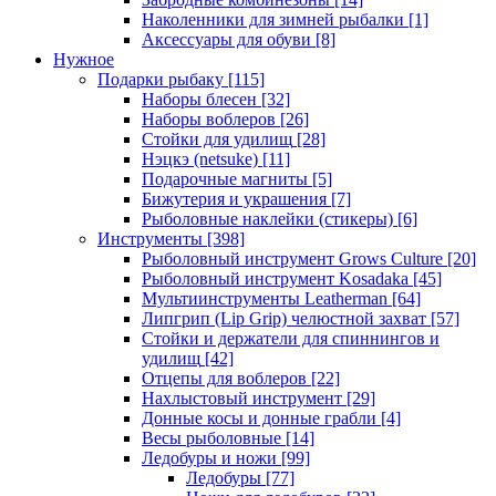
Наколенники для зимней рыбалки
[1]
Аксессуары для обуви
[8]
Нужное
Подарки рыбаку
[115]
Наборы блесен
[32]
Наборы воблеров
[26]
Стойки для удилищ
[28]
Нэцкэ (netsuke)
[11]
Подарочные магниты
[5]
Бижутерия и украшения
[7]
Рыболовные наклейки (стикеры)
[6]
Инструменты
[398]
Рыболовный инструмент Grows Culture
[20]
Рыболовный инструмент Kosadaka
[45]
Мультиинструменты Leatherman
[64]
Липгрип (Lip Grip) челюстной захват
[57]
Стойки и держатели для спиннингов и
удилищ
[42]
Отцепы для воблеров
[22]
Нахлыстовый инструмент
[29]
Донные косы и донные грабли
[4]
Весы рыболовные
[14]
Ледобуры и ножи
[99]
Ледобуры
[77]