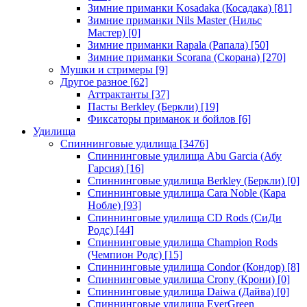
Зимние приманки Kosadaka (Косадака)
[81]
Зимние приманки Nils Master (Нильс
Мастер)
[0]
Зимние приманки Rapala (Рапала)
[50]
Зимние приманки Scorana (Скорана)
[270]
Мушки и стримеры
[9]
Другое разное
[62]
Аттрактанты
[37]
Пасты Berkley (Беркли)
[19]
Фиксаторы приманок и бойлов
[6]
Удилища
Спиннинговые удилища
[3476]
Спиннинговые удилища Abu Garcia (Абу
Гарсия)
[16]
Спиннинговые удилища Berkley (Беркли)
[0]
Спиннинговые удилища Cara Noble (Кара
Нобле)
[93]
Спиннинговые удилища CD Rods (СиДи
Родс)
[44]
Спиннинговые удилища Champion Rods
(Чемпион Родс)
[15]
Спиннинговые удилища Condor (Кондор)
[8]
Спиннинговые удилища Crony (Крони)
[0]
Спиннинговые удилища Daiwa (Дайва)
[0]
Спиннинговые удилища EverGreen