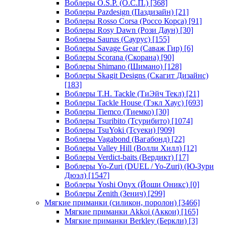
Воблеры O.S.P. (О.С.П.)
[368]
Воблеры Pazdesign (Паздизайн)
[21]
Воблеры Rosso Corsa (Россо Корса)
[91]
Воблеры Rosy Dawn (Рози Даун)
[30]
Воблеры Saurus (Саурус)
[155]
Воблеры Savage Gear (Саваж Гир)
[6]
Воблеры Scorana (Скорана)
[90]
Воблеры Shimano (Шимано)
[128]
Воблеры Skagit Designs (Скагит Дизайнс)
[183]
Воблеры T.H. Tackle (ТиЭйч Текл)
[21]
Воблеры Tackle House (Тэкл Хаус)
[693]
Воблеры Tiemco (Тиемко)
[30]
Воблеры Tsuribito (Тсурибито)
[1074]
Воблеры TsuYoki (Тсуеки)
[909]
Воблеры Vagabond (Вагабонд)
[22]
Воблеры Valley Hill (Волли Хилл)
[12]
Воблеры Verdict-baits (Вердикт)
[17]
Воблеры Yo-Zuri (DUEL / Yo-Zuri) (Ю-Зури
Дюэл)
[1547]
Воблеры Yoshi Onyx (Йоши Оникс)
[0]
Воблеры Zenith (Зенич)
[299]
Мягкие приманки (силикон, поролон)
[3466]
Мягкие приманки Akkoi (Аккои)
[165]
Мягкие приманки Berkley (Беркли)
[3]