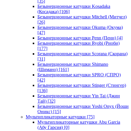
[35]
Безынерционные катушки Kosadaka
(Косадака)
[106]
Безынерционные катушки Mitchell (Митчел)
[26]
Безынерционные катушки Okuma (Окума)
[47]
Безынерционные катушки Penn (Пенн)
[4]
Безынерционные катушки Ryobi (Риоби)
[177]
Безынерционные катушки Scorana (Скорана)
[31]
Безынерционные катушки Shimano
(Шимано)
[161]
Безынерционные катушки SPRO (СПРО)
[42]
Безынерционные катушки Stinger (Стингер)
[136]
Безынерционные катушки Yin Tai (Джин
Тай)
[32]
Безынерционные катушки Yoshi Onyx (Йоши
Оникс)
[15]
Мультипликаторные катушки
[75]
Мультипликаторные катушки Abu Garcia
(Абу Гарсия)
[0]