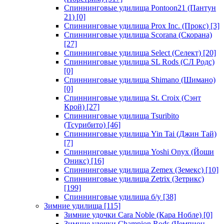
Спиннинговые удилища Pontoon21 (Пантун
21)
[0]
Спиннинговые удилища Prox Inc. (Прокс)
[3]
Спиннинговые удилища Scorana (Скорана)
[27]
Спиннинговые удилища Select (Селект)
[20]
Спиннинговые удилища SL Rods (СЛ Родс)
[0]
Спиннинговые удилища Shimano (Шимано)
[0]
Спиннинговые удилища St. Croix (Сэнт
Крой)
[27]
Спиннинговые удилища Tsuribito
(Тсурибито)
[46]
Спиннинговые удилища Yin Tai (Джин Тай)
[7]
Спиннинговые удилища Yoshi Onyx (Йоши
Оникс)
[16]
Спиннинговые удилища Zemex (Земекс)
[10]
Спиннинговые удилища Zetrix (Зетрикс)
[199]
Спиннинговые удилища б/у
[38]
Зимние удилища
[115]
Зимние удочки Cara Noble (Кара Нобле)
[0]
Зимние удочки Champion Rods (Чемпион