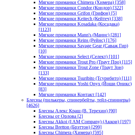
Мягкие приманки Chimera (Химера)
[358]
Мягкие приманки Condor (Кондор)
[322]
Мягкие приманки Grifon (Грифон)
[5]
Мягкие приманки Keitech (Кейтеч)
[338]
Мягкие приманки Kosadaka (Косадака)
[1123]
Мягкие приманки Mann's (Маннс)
[281]
Мягкие приманки Reins (Рейнс)
[176]
Мягкие приманки Savage Gear (Саваж Гир)
[10]
Мягкие приманки Select (Селект)
[101]
Мягкие приманки Trout Pro (Траут Про)
[115]
Мягкие приманки Trout Zone (Траут Зон)
[133]
Мягкие приманки Tsuribito (Тсурибито)
[111]
Мягкие приманки Yoshi Onyx (Йоши Оникс)
[83]
Мягкие приманки Контакт
[142]
Блесны (пилькеры, спинербейты, тейл-спиннеры)
[4626]
Блесны Алекс Краш (В. Терехин)
[90]
Блесны от Орлова
[2]
Блесны Akkoi (I AM Company) (Аккои)
[197]
Блесны Bretton (Брэттон)
[299]
Блесны Chimera (Химера)
[595]