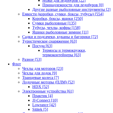
Ножи для ледобуров
[22]
Принадлежности для ледобуров
[0]
Другие разные рыболовные инструменты
[2]
Емкости (коробки, сумки, боксы, тубусы)
[554]
Коробки, боксы, ящики
[250]
Сумки рыболовные
[135]
Тубусы, чехлы, кофры
[158]
Ящики рыболовные зимние
[11]
Садки и подсачеки, куканы и багорики
[72]
Туристическое снаряжение
[63]
Посуда
[63]
Термосы и термокружки,
термоконтейнеры
[63]
Разное
[53]
Флот
Чехлы для моторов
[23]
Чехлы для лодок
[9]
Транцевые колеса
[7]
Лодочные моторы (ПЛМ)
[52]
HDX
[52]
Электронные устройства
[61]
Практик
[4]
JJ-Connect
[10]
Lowrance
[42]
Sititek
[5]