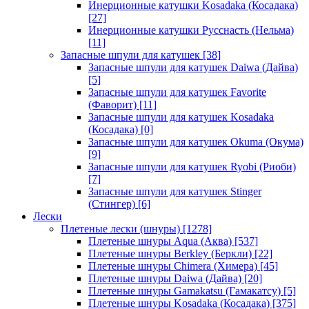
Инерционные катушки Kosadaka (Косадака)
[27]
Инерционные катушки Русснасть (Нельма)
[11]
Запасные шпули для катушек
[38]
Запасные шпули для катушек Daiwa (Дайва)
[5]
Запасные шпули для катушек Favorite
(Фаворит)
[11]
Запасные шпули для катушек Kosadaka
(Косадака)
[0]
Запасные шпули для катушек Okuma (Окума)
[9]
Запасные шпули для катушек Ryobi (Риоби)
[7]
Запасные шпули для катушек Stinger
(Стингер)
[6]
Лески
Плетеные лески (шнуры)
[1278]
Плетеные шнуры Aqua (Аква)
[537]
Плетеные шнуры Berkley (Беркли)
[22]
Плетеные шнуры Chimera (Химера)
[45]
Плетеные шнуры Daiwa (Дайва)
[20]
Плетеные шнуры Gamakatsu (Гамакатсу)
[5]
Плетеные шнуры Kosadaka (Косадака)
[375]