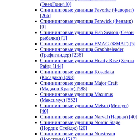
(ЭверГрин)
[0]
Спиннинговые удилища Favorite (Фаворит)
[266]
Спиннинговые удилища Fenwick (Фенвик)
[0]
Спиннинговые удилища Fish Season (Сезон
рыбалки)
[1]
Спиннинговые удилища FMAG (ФМАГ)
[5]
Спиннинговые удилища Graphiteleader
(Графитлидер)
[236]
Спиннинговые удилища Hearty Rise (Херти
Райз)
[144]
Спиннинговые удилища Kosadaka
(Косадака)
[498]
Спиннинговые удилища Major Craft
(Маджор Крафт)
[588]
Спиннинговые удилища Maximus
(Максимус)
[552]
Спиннинговые удилища Metsui (Метсуи)
[40]
Спиннинговые удилища Narval (Нарвал)
[40]
Спиннинговые удилища Nordic Stage
(Нордик Стейдж)
[20]
Спиннинговые удилища Norstream
(Норстрим)
[517]