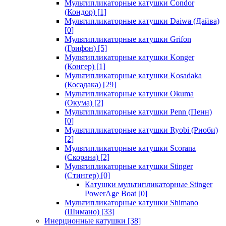
Мультипликаторные катушки Condor
(Кондор)
[1]
Мультипликаторные катушки Daiwa (Дайва)
[0]
Мультипликаторные катушки Grifon
(Грифон)
[5]
Мультипликаторные катушки Konger
(Конгер)
[1]
Мультипликаторные катушки Kosadaka
(Косадака)
[29]
Мультипликаторные катушки Okuma
(Окума)
[2]
Мультипликаторные катушки Penn (Пенн)
[0]
Мультипликаторные катушки Ryobi (Риоби)
[2]
Мультипликаторные катушки Scorana
(Скорана)
[2]
Мультипликаторные катушки Stinger
(Стингер)
[0]
Катушки мультипликаторные Stinger
PowerAge Boat
[0]
Мультипликаторные катушки Shimano
(Шимано)
[33]
Инерционные катушки
[38]