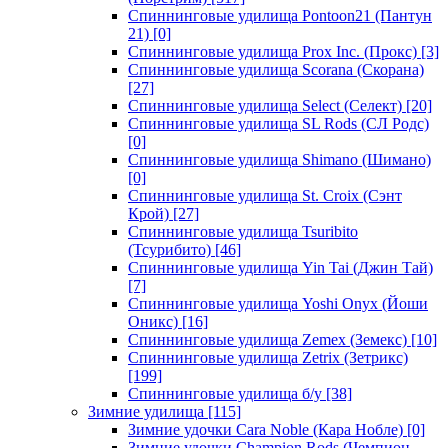
Спиннинговые удилища Pontoon21 (Пантун
21)
[0]
Спиннинговые удилища Prox Inc. (Прокс)
[3]
Спиннинговые удилища Scorana (Скорана)
[27]
Спиннинговые удилища Select (Селект)
[20]
Спиннинговые удилища SL Rods (СЛ Родс)
[0]
Спиннинговые удилища Shimano (Шимано)
[0]
Спиннинговые удилища St. Croix (Сэнт
Крой)
[27]
Спиннинговые удилища Tsuribito
(Тсурибито)
[46]
Спиннинговые удилища Yin Tai (Джин Тай)
[7]
Спиннинговые удилища Yoshi Onyx (Йоши
Оникс)
[16]
Спиннинговые удилища Zemex (Земекс)
[10]
Спиннинговые удилища Zetrix (Зетрикс)
[199]
Спиннинговые удилища б/у
[38]
Зимние удилища
[115]
Зимние удочки Cara Noble (Кара Нобле)
[0]
Зимние удочки Champion Rods (Чемпион