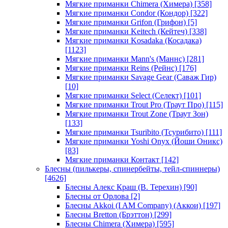
Мягкие приманки Chimera (Химера)
[358]
Мягкие приманки Condor (Кондор)
[322]
Мягкие приманки Grifon (Грифон)
[5]
Мягкие приманки Keitech (Кейтеч)
[338]
Мягкие приманки Kosadaka (Косадака)
[1123]
Мягкие приманки Mann's (Маннс)
[281]
Мягкие приманки Reins (Рейнс)
[176]
Мягкие приманки Savage Gear (Саваж Гир)
[10]
Мягкие приманки Select (Селект)
[101]
Мягкие приманки Trout Pro (Траут Про)
[115]
Мягкие приманки Trout Zone (Траут Зон)
[133]
Мягкие приманки Tsuribito (Тсурибито)
[111]
Мягкие приманки Yoshi Onyx (Йоши Оникс)
[83]
Мягкие приманки Контакт
[142]
Блесны (пилькеры, спинербейты, тейл-спиннеры)
[4626]
Блесны Алекс Краш (В. Терехин)
[90]
Блесны от Орлова
[2]
Блесны Akkoi (I AM Company) (Аккои)
[197]
Блесны Bretton (Брэттон)
[299]
Блесны Chimera (Химера)
[595]