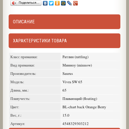
Поделиться…
ОПИСАНИЕ
ХАРАКТЕРИСТИКИ ТОВАРА
Класс приманки:
Ратлин (rattling)
Вид приманки:
Минноу (minnow)
Производитель:
Saurus
Модель:
Vivra SW 65
Длина, мм.:
65
Плавучесть:
Плавающий (floating)
Цвет:
BL-chart back Orange Berry
Вес, г.:
15.0
Артикул:
4548329303212