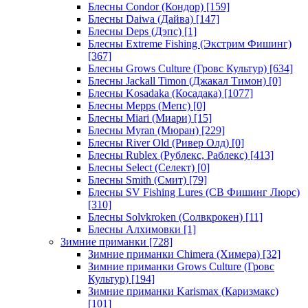
Блесны Condor (Кондор)
[159]
Блесны Daiwa (Дайва)
[147]
Блесны Deps (Дэпс)
[1]
Блесны Extreme Fishing (Экстрим Фишинг)
[367]
Блесны Grows Culture (Гровс Культур)
[634]
Блесны Jackall Timon (Джакал Тимон)
[0]
Блесны Kosadaka (Косадака)
[1077]
Блесны Mepps (Мепс)
[0]
Блесны Miari (Миари)
[15]
Блесны Myran (Мюран)
[229]
Блесны River Old (Ривер Олд)
[0]
Блесны Rublex (Рублекс, Раблекс)
[413]
Блесны Select (Селект)
[0]
Блесны Smith (Смит)
[79]
Блесны SV Fishing Lures (СВ Фишинг Люрс)
[310]
Блесны Solvkroken (Солвкрокен)
[11]
Блесны Алхимовки
[1]
Зимние приманки
[728]
Зимние приманки Chimera (Химера)
[32]
Зимние приманки Grows Culture (Гровс
Культур)
[194]
Зимние приманки Karismax (Каризмакс)
[101]