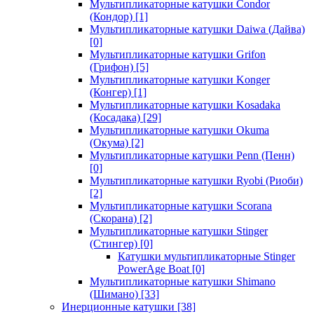
Мультипликаторные катушки Condor
(Кондор)
[1]
Мультипликаторные катушки Daiwa (Дайва)
[0]
Мультипликаторные катушки Grifon
(Грифон)
[5]
Мультипликаторные катушки Konger
(Конгер)
[1]
Мультипликаторные катушки Kosadaka
(Косадака)
[29]
Мультипликаторные катушки Okuma
(Окума)
[2]
Мультипликаторные катушки Penn (Пенн)
[0]
Мультипликаторные катушки Ryobi (Риоби)
[2]
Мультипликаторные катушки Scorana
(Скорана)
[2]
Мультипликаторные катушки Stinger
(Стингер)
[0]
Катушки мультипликаторные Stinger
PowerAge Boat
[0]
Мультипликаторные катушки Shimano
(Шимано)
[33]
Инерционные катушки
[38]