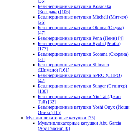
[35]
Безынерционные катушки Kosadaka
(Косадака)
[106]
Безынерционные катушки Mitchell (Митчел)
[26]
Безынерционные катушки Okuma (Окума)
[47]
Безынерционные катушки Penn (Пенн)
[4]
Безынерционные катушки Ryobi (Риоби)
[177]
Безынерционные катушки Scorana (Скорана)
[31]
Безынерционные катушки Shimano
(Шимано)
[161]
Безынерционные катушки SPRO (СПРО)
[42]
Безынерционные катушки Stinger (Стингер)
[136]
Безынерционные катушки Yin Tai (Джин
Тай)
[32]
Безынерционные катушки Yoshi Onyx (Йоши
Оникс)
[15]
Мультипликаторные катушки
[75]
Мультипликаторные катушки Abu Garcia
(Абу Гарсия)
[0]