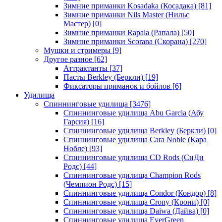
Зимние приманки Kosadaka (Косадака)
[81]
Зимние приманки Nils Master (Нильс
Мастер)
[0]
Зимние приманки Rapala (Рапала)
[50]
Зимние приманки Scorana (Скорана)
[270]
Мушки и стримеры
[9]
Другое разное
[62]
Аттрактанты
[37]
Пасты Berkley (Беркли)
[19]
Фиксаторы приманок и бойлов
[6]
Удилища
Спиннинговые удилища
[3476]
Спиннинговые удилища Abu Garcia (Абу
Гарсия)
[16]
Спиннинговые удилища Berkley (Беркли)
[0]
Спиннинговые удилища Cara Noble (Кара
Нобле)
[93]
Спиннинговые удилища CD Rods (СиДи
Родс)
[44]
Спиннинговые удилища Champion Rods
(Чемпион Родс)
[15]
Спиннинговые удилища Condor (Кондор)
[8]
Спиннинговые удилища Crony (Крони)
[0]
Спиннинговые удилища Daiwa (Дайва)
[0]
Спиннинговые удилища EverGreen