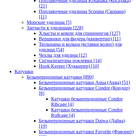
Поплавочные удилища Kosadaka (Косадака)
[21]
Поплавочные удилища Scorana (Скорана)
[11]
Морские удилища
[5]
Запчасти к удилищам
[228]
Хлысты и комли для спиннингов
[127]
Вершинки для фидера (квивертип)
[11]
Тюльпаны и кольца (вставки колец) для
удилищ
[54]
Чехлы для удилищ
[12]
Сигнализаторы поклевки
[14]
Hook Keeper (Хуккипер)
[10]
Катушки
Безынерционные катушки
[890]
Безынерционные катушки Aqua (Аква)
[51]
Безынерционные катушки Condor (Кондор)
[8]
Катушки безынерционные Condor
Ribcage
[4]
Катушки безынерционные Condor
Rollcage
[4]
Безынерционные катушки Daiwa (Дайва)
[19]
Безынерционные катушки Favorite (Фаворит)