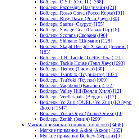
Воблеры O.S.P. (О.С.П.)
[368]
Воблеры Pazdesign (Паздизайн)
[21]
Воблеры Rosso Corsa (Россо Корса)
[91]
Воблеры Rosy Dawn (Рози Даун)
[30]
Воблеры Saurus (Саурус)
[155]
Воблеры Savage Gear (Саваж Гир)
[6]
Воблеры Scorana (Скорана)
[90]
Воблеры Shimano (Шимано)
[128]
Воблеры Skagit Designs (Скагит Дизайнс)
[183]
Воблеры T.H. Tackle (ТиЭйч Текл)
[21]
Воблеры Tackle House (Тэкл Хаус)
[693]
Воблеры Tiemco (Тиемко)
[30]
Воблеры Tsuribito (Тсурибито)
[1074]
Воблеры TsuYoki (Тсуеки)
[909]
Воблеры Vagabond (Вагабонд)
[22]
Воблеры Valley Hill (Волли Хилл)
[12]
Воблеры Verdict-baits (Вердикт)
[17]
Воблеры Yo-Zuri (DUEL / Yo-Zuri) (Ю-Зури
Дюэл)
[1547]
Воблеры Yoshi Onyx (Йоши Оникс)
[0]
Воблеры Zenith (Зенич)
[299]
Мягкие приманки (силикон, поролон)
[3466]
Мягкие приманки Akkoi (Аккои)
[165]
Мягкие приманки Berkley (Беркли)
[3]