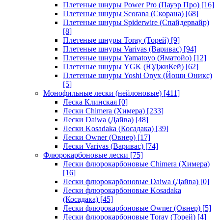
Плетеные шнуры Power Pro (Пауэр Про)
[16]
Плетеные шнуры Scorana (Скорана)
[68]
Плетеные шнуры Spiderwire (Спайдервайр)
[8]
Плетеные шнуры Toray (Торей)
[9]
Плетеные шнуры Varivas (Варивас)
[94]
Плетеные шнуры Yamatoyo (Яматойо)
[12]
Плетеные шнуры YGK (ЮДжиКей)
[62]
Плетеные шнуры Yoshi Onyx (Йоши Оникс)
[5]
Монофильные лески (нейлоновые)
[411]
Леска Клинская
[0]
Лески Chimera (Химера)
[233]
Лески Daiwa (Дайва)
[48]
Лески Kosadaka (Косадака)
[39]
Лески Owner (Овнер)
[17]
Лески Varivas (Варивас)
[74]
Флюрокарбоновые лески
[75]
Лески флюрокарбоновые Chimera (Химера)
[16]
Лески флюрокарбоновые Daiwa (Дайва)
[0]
Лески флюрокарбоновые Kosadaka
(Косадака)
[45]
Лески флюрокарбоновые Owner (Овнер)
[5]
Лески флюрокарбоновые Toray (Торей)
[4]