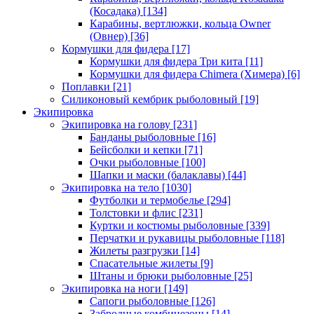
(Косадака)
[134]
Карабины, вертлюжки, кольца Owner
(Овнер)
[36]
Кормушки для фидера
[17]
Кормушки для фидера Три кита
[11]
Кормушки для фидера Chimera (Химера)
[6]
Поплавки
[21]
Силиконовый кембрик рыболовный
[19]
Экипировка
Экипировка на голову
[231]
Банданы рыболовные
[16]
Бейсболки и кепки
[71]
Очки рыболовные
[100]
Шапки и маски (балаклавы)
[44]
Экипировка на тело
[1030]
Футболки и термобелье
[294]
Толстовки и флис
[231]
Куртки и костюмы рыболовные
[339]
Перчатки и рукавицы рыболовные
[118]
Жилеты разгрузки
[14]
Спасательные жилеты
[9]
Штаны и брюки рыболовные
[25]
Экипировка на ноги
[149]
Сапоги рыболовные
[126]
Забродные комбинезоны
[14]