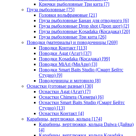
Крючки рыболовные Три кита
[7]
Груза рыболовные
[75]
Головки вольфрамовые
[21]
Груза рыболовные Банан для отводного
[6]
Груза рыболовные Drop shot (Дроп шот)
[2]
Груза рыболовные Kosadaka (Косадака)
[20]
Груза рыболовные Три кита
[26]
Поводки (материалы) и поводочницы
[269]
Поводки Контакт
[113]
Поводки Agat (Агат)
[37]
Поводки Kosadaka (Косадака)
[99]
Поводки MiAri (МиАри)
[3]
Поводки Smart Baits Studio (Смарт Бейтс
Студио)
[9]
Поводочницы и мотовило
[8]
Оснастки (готовые разные)
[30]
Оснастки Agat (Агат)
[7]
Оснастки Chimera (Химера)
[6]
Оснастки Smart Baits Studio (Смарт Бейтс
Студио)
[13]
Оснастки Контакт
[4]
Карабины, вертлюжки, кольца
[174]
Карабины, вертлюжки, кольца Daiwa (Дайва)
[4]
Карабины, вертлюжки, кольца Kosadaka