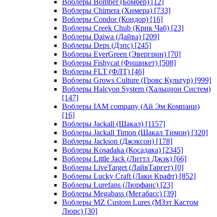
Воблеры Bomber (Бомбер)
[12]
Воблеры Chimera (Химера)
[733]
Воблеры Condor (Кондор)
[16]
Воблеры Creek Chub (Крик Чаб)
[23]
Воблеры Daiwa (Дайва)
[209]
Воблеры Deps (Дэпс)
[245]
Воблеры EverGreen (Эвергрин)
[70]
Воблеры Fishycat (Фишикет)
[508]
Воблеры FLT (ФЛТ)
[46]
Воблеры Grows Culture (Гровс Культур)
[999]
Воблеры Halcyon System (Хальцион Систем)
[147]
Воблеры IAM company (Ай Эм Компани)
[16]
Воблеры Jackall (Шакал)
[1157]
Воблеры Jackall Timon (Шакал Тимон)
[320]
Воблеры Jackson (Джэксон)
[178]
Воблеры Kosadaka (Косадака)
[2345]
Воблеры Little Jack (Литтл Джэк)
[66]
Воблеры LiveTarget (ЛайвТаргет)
[0]
Воблеры Lucky Craft (Лаки Крафт)
[852]
Воблеры Lurefans (Люрфанс)
[23]
Воблеры Megabass (Мегабасс)
[39]
Воблеры MZ Custom Lures (МЗэт Кастом
Люрс)
[30]