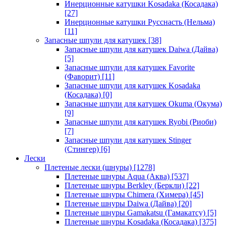
Инерционные катушки Kosadaka (Косадака)
[27]
Инерционные катушки Русснасть (Нельма)
[11]
Запасные шпули для катушек
[38]
Запасные шпули для катушек Daiwa (Дайва)
[5]
Запасные шпули для катушек Favorite
(Фаворит)
[11]
Запасные шпули для катушек Kosadaka
(Косадака)
[0]
Запасные шпули для катушек Okuma (Окума)
[9]
Запасные шпули для катушек Ryobi (Риоби)
[7]
Запасные шпули для катушек Stinger
(Стингер)
[6]
Лески
Плетеные лески (шнуры)
[1278]
Плетеные шнуры Aqua (Аква)
[537]
Плетеные шнуры Berkley (Беркли)
[22]
Плетеные шнуры Chimera (Химера)
[45]
Плетеные шнуры Daiwa (Дайва)
[20]
Плетеные шнуры Gamakatsu (Гамакатсу)
[5]
Плетеные шнуры Kosadaka (Косадака)
[375]