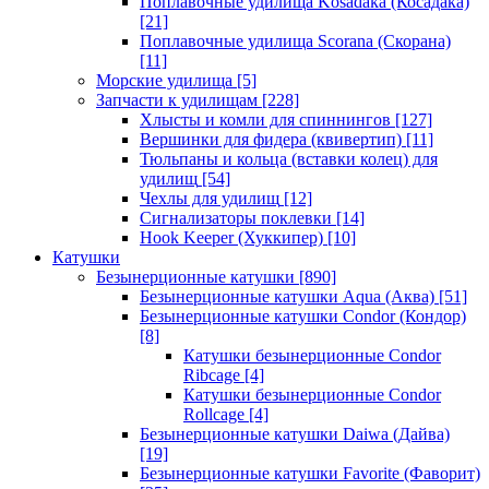
Поплавочные удилища Kosadaka (Косадака)
[21]
Поплавочные удилища Scorana (Скорана)
[11]
Морские удилища
[5]
Запчасти к удилищам
[228]
Хлысты и комли для спиннингов
[127]
Вершинки для фидера (квивертип)
[11]
Тюльпаны и кольца (вставки колец) для
удилищ
[54]
Чехлы для удилищ
[12]
Сигнализаторы поклевки
[14]
Hook Keeper (Хуккипер)
[10]
Катушки
Безынерционные катушки
[890]
Безынерционные катушки Aqua (Аква)
[51]
Безынерционные катушки Condor (Кондор)
[8]
Катушки безынерционные Condor
Ribcage
[4]
Катушки безынерционные Condor
Rollcage
[4]
Безынерционные катушки Daiwa (Дайва)
[19]
Безынерционные катушки Favorite (Фаворит)