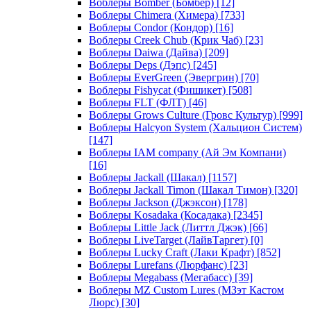
Воблеры Bomber (Бомбер)
[12]
Воблеры Chimera (Химера)
[733]
Воблеры Condor (Кондор)
[16]
Воблеры Creek Chub (Крик Чаб)
[23]
Воблеры Daiwa (Дайва)
[209]
Воблеры Deps (Дэпс)
[245]
Воблеры EverGreen (Эвергрин)
[70]
Воблеры Fishycat (Фишикет)
[508]
Воблеры FLT (ФЛТ)
[46]
Воблеры Grows Culture (Гровс Культур)
[999]
Воблеры Halcyon System (Хальцион Систем)
[147]
Воблеры IAM company (Ай Эм Компани)
[16]
Воблеры Jackall (Шакал)
[1157]
Воблеры Jackall Timon (Шакал Тимон)
[320]
Воблеры Jackson (Джэксон)
[178]
Воблеры Kosadaka (Косадака)
[2345]
Воблеры Little Jack (Литтл Джэк)
[66]
Воблеры LiveTarget (ЛайвТаргет)
[0]
Воблеры Lucky Craft (Лаки Крафт)
[852]
Воблеры Lurefans (Люрфанс)
[23]
Воблеры Megabass (Мегабасс)
[39]
Воблеры MZ Custom Lures (МЗэт Кастом
Люрс)
[30]