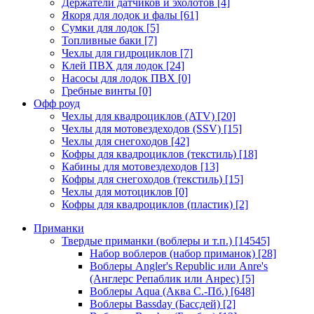
Держатели датчиков и эхолотов
[4]
Якоря для лодок и фалы
[61]
Сумки для лодок
[5]
Топливные баки
[7]
Чехлы для гидроциклов
[7]
Клей ПВХ для лодок
[24]
Насосы для лодок ПВХ
[0]
Гребные винты
[0]
Офф роуд
Чехлы для квадроциклов (ATV)
[20]
Чехлы для мотовездеходов (SSV)
[15]
Чехлы для снегоходов
[42]
Кофры для квадроциклов (текстиль)
[18]
Кабины для мотовездеходов
[13]
Кофры для снегоходов (текстиль)
[15]
Чехлы для мотоциклов
[0]
Кофры для квадроциклов (пластик)
[2]
Приманки
Твердые приманки (воблеры и т.п.)
[14545]
Набор воблеров (набор приманок)
[28]
Воблеры Angler's Republic или Anre's
(Англерс Репаблик или Анрес)
[5]
Воблеры Aqua (Аква С.-Пб.)
[648]
Воблеры Bassday (Бассдей)
[2]