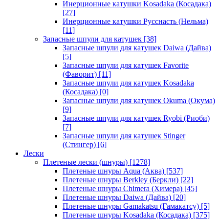
Инерционные катушки Kosadaka (Косадака)
[27]
Инерционные катушки Русснасть (Нельма)
[11]
Запасные шпули для катушек
[38]
Запасные шпули для катушек Daiwa (Дайва)
[5]
Запасные шпули для катушек Favorite
(Фаворит)
[11]
Запасные шпули для катушек Kosadaka
(Косадака)
[0]
Запасные шпули для катушек Okuma (Окума)
[9]
Запасные шпули для катушек Ryobi (Риоби)
[7]
Запасные шпули для катушек Stinger
(Стингер)
[6]
Лески
Плетеные лески (шнуры)
[1278]
Плетеные шнуры Aqua (Аква)
[537]
Плетеные шнуры Berkley (Беркли)
[22]
Плетеные шнуры Chimera (Химера)
[45]
Плетеные шнуры Daiwa (Дайва)
[20]
Плетеные шнуры Gamakatsu (Гамакатсу)
[5]
Плетеные шнуры Kosadaka (Косадака)
[375]