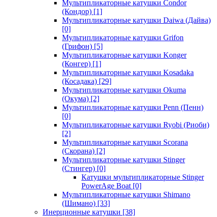
Мультипликаторные катушки Condor
(Кондор)
[1]
Мультипликаторные катушки Daiwa (Дайва)
[0]
Мультипликаторные катушки Grifon
(Грифон)
[5]
Мультипликаторные катушки Konger
(Конгер)
[1]
Мультипликаторные катушки Kosadaka
(Косадака)
[29]
Мультипликаторные катушки Okuma
(Окума)
[2]
Мультипликаторные катушки Penn (Пенн)
[0]
Мультипликаторные катушки Ryobi (Риоби)
[2]
Мультипликаторные катушки Scorana
(Скорана)
[2]
Мультипликаторные катушки Stinger
(Стингер)
[0]
Катушки мультипликаторные Stinger
PowerAge Boat
[0]
Мультипликаторные катушки Shimano
(Шимано)
[33]
Инерционные катушки
[38]