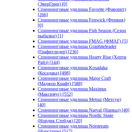
(ЭверГрин)
[0]
Спиннинговые удилища Favorite (Фаворит)
[266]
Спиннинговые удилища Fenwick (Фенвик)
[0]
Спиннинговые удилища Fish Season (Сезон
рыбалки)
[1]
Спиннинговые удилища FMAG (ФМАГ)
[5]
Спиннинговые удилища Graphiteleader
(Графитлидер)
[236]
Спиннинговые удилища Hearty Rise (Херти
Райз)
[144]
Спиннинговые удилища Kosadaka
(Косадака)
[498]
Спиннинговые удилища Major Craft
(Маджор Крафт)
[588]
Спиннинговые удилища Maximus
(Максимус)
[552]
Спиннинговые удилища Metsui (Метсуи)
[40]
Спиннинговые удилища Narval (Нарвал)
[40]
Спиннинговые удилища Nordic Stage
(Нордик Стейдж)
[20]
Спиннинговые удилища Norstream
(Норстрим)
[517]