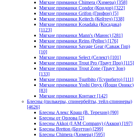
Мягкие приманки Chimera (Химера)
[358]
Мягкие приманки Condor (Кондор)
[322]
Мягкие приманки Grifon (Грифон)
[5]
Мягкие приманки Keitech (Кейтеч)
[338]
Мягкие приманки Kosadaka (Косадака)
[1123]
Мягкие приманки Mann's (Маннс)
[281]
Мягкие приманки Reins (Рейнс)
[176]
Мягкие приманки Savage Gear (Саваж Гир)
[10]
Мягкие приманки Select (Селект)
[101]
Мягкие приманки Trout Pro (Траут Про)
[115]
Мягкие приманки Trout Zone (Траут Зон)
[133]
Мягкие приманки Tsuribito (Тсурибито)
[111]
Мягкие приманки Yoshi Onyx (Йоши Оникс)
[83]
Мягкие приманки Контакт
[142]
Блесны (пилькеры, спинербейты, тейл-спиннеры)
[4626]
Блесны Алекс Краш (В. Терехин)
[90]
Блесны от Орлова
[2]
Блесны Akkoi (I AM Company) (Аккои)
[197]
Блесны Bretton (Брэттон)
[299]
Блесны Chimera (Химера)
[595]