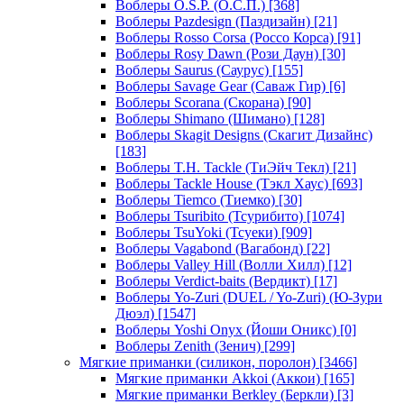
Воблеры O.S.P. (О.С.П.)
[368]
Воблеры Pazdesign (Паздизайн)
[21]
Воблеры Rosso Corsa (Россо Корса)
[91]
Воблеры Rosy Dawn (Рози Даун)
[30]
Воблеры Saurus (Саурус)
[155]
Воблеры Savage Gear (Саваж Гир)
[6]
Воблеры Scorana (Скорана)
[90]
Воблеры Shimano (Шимано)
[128]
Воблеры Skagit Designs (Скагит Дизайнс)
[183]
Воблеры T.H. Tackle (ТиЭйч Текл)
[21]
Воблеры Tackle House (Тэкл Хаус)
[693]
Воблеры Tiemco (Тиемко)
[30]
Воблеры Tsuribito (Тсурибито)
[1074]
Воблеры TsuYoki (Тсуеки)
[909]
Воблеры Vagabond (Вагабонд)
[22]
Воблеры Valley Hill (Волли Хилл)
[12]
Воблеры Verdict-baits (Вердикт)
[17]
Воблеры Yo-Zuri (DUEL / Yo-Zuri) (Ю-Зури
Дюэл)
[1547]
Воблеры Yoshi Onyx (Йоши Оникс)
[0]
Воблеры Zenith (Зенич)
[299]
Мягкие приманки (силикон, поролон)
[3466]
Мягкие приманки Akkoi (Аккои)
[165]
Мягкие приманки Berkley (Беркли)
[3]