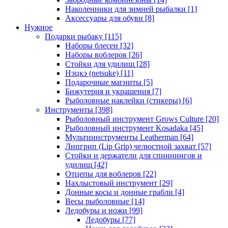
Наколенники для зимней рыбалки
[1]
Аксессуары для обуви
[8]
Нужное
Подарки рыбаку
[115]
Наборы блесен
[32]
Наборы воблеров
[26]
Стойки для удилищ
[28]
Нэцкэ (netsuke)
[11]
Подарочные магниты
[5]
Бижутерия и украшения
[7]
Рыболовные наклейки (стикеры)
[6]
Инструменты
[398]
Рыболовный инструмент Grows Culture
[20]
Рыболовный инструмент Kosadaka
[45]
Мультиинструменты Leatherman
[64]
Липгрип (Lip Grip) челюстной захват
[57]
Стойки и держатели для спиннингов и
удилищ
[42]
Отцепы для воблеров
[22]
Нахлыстовый инструмент
[29]
Донные косы и донные грабли
[4]
Весы рыболовные
[14]
Ледобуры и ножи
[99]
Ледобуры
[77]