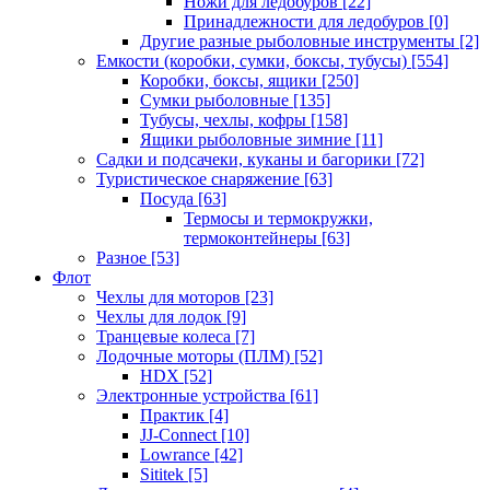
Ножи для ледобуров
[22]
Принадлежности для ледобуров
[0]
Другие разные рыболовные инструменты
[2]
Емкости (коробки, сумки, боксы, тубусы)
[554]
Коробки, боксы, ящики
[250]
Сумки рыболовные
[135]
Тубусы, чехлы, кофры
[158]
Ящики рыболовные зимние
[11]
Садки и подсачеки, куканы и багорики
[72]
Туристическое снаряжение
[63]
Посуда
[63]
Термосы и термокружки,
термоконтейнеры
[63]
Разное
[53]
Флот
Чехлы для моторов
[23]
Чехлы для лодок
[9]
Транцевые колеса
[7]
Лодочные моторы (ПЛМ)
[52]
HDX
[52]
Электронные устройства
[61]
Практик
[4]
JJ-Connect
[10]
Lowrance
[42]
Sititek
[5]