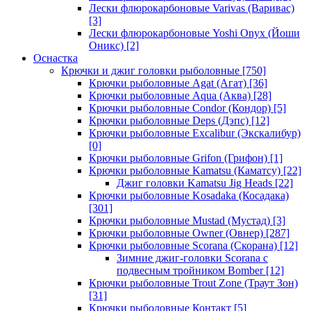
Лески флюрокарбоновые Varivas (Варивас)
[3]
Лески флюрокарбоновые Yoshi Onyx (Йоши
Оникс)
[2]
Оснастка
Крючки и джиг головки рыболовные
[750]
Крючки рыболовные Agat (Агат)
[36]
Крючки рыболовные Aqua (Аква)
[28]
Крючки рыболовные Condor (Кондор)
[5]
Крючки рыболовные Deps (Дэпс)
[12]
Крючки рыболовные Excalibur (Экскалибур)
[0]
Крючки рыболовные Grifon (Грифон)
[1]
Крючки рыболовные Kamatsu (Каматсу)
[22]
Джиг головки Kamatsu Jig Heads
[22]
Крючки рыболовные Kosadaka (Косадака)
[301]
Крючки рыболовные Mustad (Мустад)
[3]
Крючки рыболовные Owner (Овнер)
[287]
Крючки рыболовные Scorana (Скорана)
[12]
Зимние джиг-головки Scorana с
подвесным тройником Bomber
[12]
Крючки рыболовные Trout Zone (Траут Зон)
[31]
Крючки рыболовные Контакт
[5]