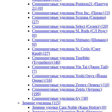
Спиннинговые удилища Pontoon21 (Пантун
21)
[0]
Спиннинговые удилища Prox Inc. (Прокс)
[3]
Спиннинговые удилища Scorana (Скорана)
[27]
Спиннинговые удилища Select (Селект)
[20]
Спиннинговые удилища SL Rods (СЛ Родс)
[0]
Спиннинговые удилища Shimano (Шимано)
[0]
Спиннинговые удилища St. Croix (Сэнт
Крой)
[27]
Спиннинговые удилища Tsuribito
(Тсурибито)
[46]
Спиннинговые удилища Yin Tai (Джин Тай)
[7]
Спиннинговые удилища Yoshi Onyx (Йоши
Оникс)
[16]
Спиннинговые удилища Zemex (Земекс)
[10]
Спиннинговые удилища Zetrix (Зетрикс)
[199]
Спиннинговые удилища б/у
[38]
Зимние удилища
[115]
Зимние удочки Cara Noble (Кара Нобле)
[0]
Зимние удочки Champion Rods (Чемпион