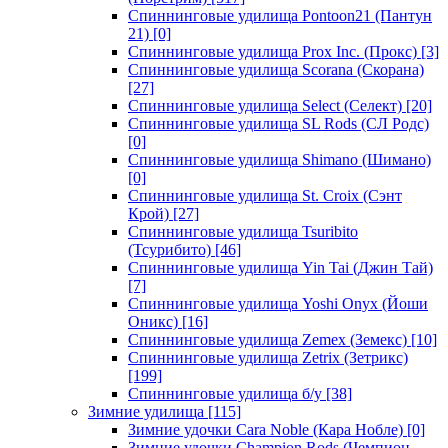
Спиннинговые удилища Pontoon21 (Пантун
21)
[0]
Спиннинговые удилища Prox Inc. (Прокс)
[3]
Спиннинговые удилища Scorana (Скорана)
[27]
Спиннинговые удилища Select (Селект)
[20]
Спиннинговые удилища SL Rods (СЛ Родс)
[0]
Спиннинговые удилища Shimano (Шимано)
[0]
Спиннинговые удилища St. Croix (Сэнт
Крой)
[27]
Спиннинговые удилища Tsuribito
(Тсурибито)
[46]
Спиннинговые удилища Yin Tai (Джин Тай)
[7]
Спиннинговые удилища Yoshi Onyx (Йоши
Оникс)
[16]
Спиннинговые удилища Zemex (Земекс)
[10]
Спиннинговые удилища Zetrix (Зетрикс)
[199]
Спиннинговые удилища б/у
[38]
Зимние удилища
[115]
Зимние удочки Cara Noble (Кара Нобле)
[0]
Зимние удочки Champion Rods (Чемпион