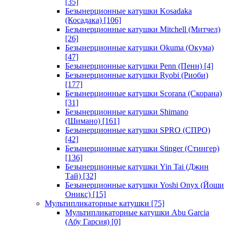
[35]
Безынерционные катушки Kosadaka
(Косадака)
[106]
Безынерционные катушки Mitchell (Митчел)
[26]
Безынерционные катушки Okuma (Окума)
[47]
Безынерционные катушки Penn (Пенн)
[4]
Безынерционные катушки Ryobi (Риоби)
[177]
Безынерционные катушки Scorana (Скорана)
[31]
Безынерционные катушки Shimano
(Шимано)
[161]
Безынерционные катушки SPRO (СПРО)
[42]
Безынерционные катушки Stinger (Стингер)
[136]
Безынерционные катушки Yin Tai (Джин
Тай)
[32]
Безынерционные катушки Yoshi Onyx (Йоши
Оникс)
[15]
Мультипликаторные катушки
[75]
Мультипликаторные катушки Abu Garcia
(Абу Гарсия)
[0]