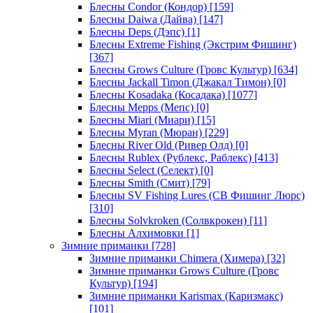
Блесны Condor (Кондор)
[159]
Блесны Daiwa (Дайва)
[147]
Блесны Deps (Дэпс)
[1]
Блесны Extreme Fishing (Экстрим Фишинг)
[367]
Блесны Grows Culture (Гровс Культур)
[634]
Блесны Jackall Timon (Джакал Тимон)
[0]
Блесны Kosadaka (Косадака)
[1077]
Блесны Mepps (Мепс)
[0]
Блесны Miari (Миари)
[15]
Блесны Myran (Мюран)
[229]
Блесны River Old (Ривер Олд)
[0]
Блесны Rublex (Рублекс, Раблекс)
[413]
Блесны Select (Селект)
[0]
Блесны Smith (Смит)
[79]
Блесны SV Fishing Lures (СВ Фишинг Люрс)
[310]
Блесны Solvkroken (Солвкрокен)
[11]
Блесны Алхимовки
[1]
Зимние приманки
[728]
Зимние приманки Chimera (Химера)
[32]
Зимние приманки Grows Culture (Гровс
Культур)
[194]
Зимние приманки Karismax (Каризмакс)
[101]