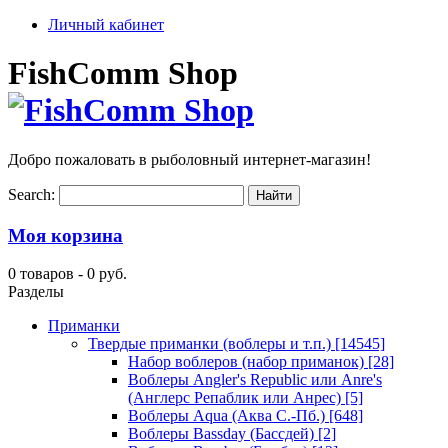
Личный кабинет
FishComm Shop
Добро пожаловать в рыболовный интернет-магазин!
Search:
Моя корзина
0 товаров -
0 руб.
Разделы
Приманки
Твердые приманки (воблеры и т.п.)
[14545]
Набор воблеров (набор приманок)
[28]
Воблеры Angler's Republic или Anre's
(Англерс Репаблик или Анрес)
[5]
Воблеры Aqua (Аква С.-Пб.)
[648]
Воблеры Bassday (Бассдей)
[2]