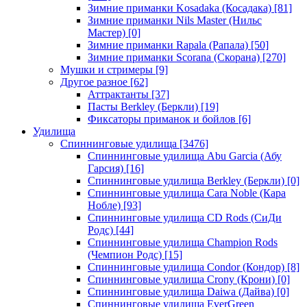
Зимние приманки Kosadaka (Косадака)
[81]
Зимние приманки Nils Master (Нильс
Мастер)
[0]
Зимние приманки Rapala (Рапала)
[50]
Зимние приманки Scorana (Скорана)
[270]
Мушки и стримеры
[9]
Другое разное
[62]
Аттрактанты
[37]
Пасты Berkley (Беркли)
[19]
Фиксаторы приманок и бойлов
[6]
Удилища
Спиннинговые удилища
[3476]
Спиннинговые удилища Abu Garcia (Абу
Гарсия)
[16]
Спиннинговые удилища Berkley (Беркли)
[0]
Спиннинговые удилища Cara Noble (Кара
Нобле)
[93]
Спиннинговые удилища CD Rods (СиДи
Родс)
[44]
Спиннинговые удилища Champion Rods
(Чемпион Родс)
[15]
Спиннинговые удилища Condor (Кондор)
[8]
Спиннинговые удилища Crony (Крони)
[0]
Спиннинговые удилища Daiwa (Дайва)
[0]
Спиннинговые удилища EverGreen