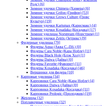
Родс)
[6]
Зимние удочки Chimera (Химера)
[6]
Зимние удочки Grifon (Грифон)
[53]
Зимние удочки Grows Culture (Гровс
Культур)
[19]
Зимние удочки Karismax (Карисмакс)
[4]
Зимние удочки Kosadaka (Косадака)
[17]
Зимние удилища Norstream (Норстрим)
[1]
Зимние удочки Zetrix (Зетрикс)
[9]
Фидерные удилища
[79]
Фидеры Aqua (Аква С.-Пб.)
[0]
Фидеры Cara Noble (Кара Нобле)
[11]
Фидеры Black Hole (Блэк Хол)
[1]
Фидеры Daiwa (Дайва)
[0]
Фидеры Favorite (Фаворит)
[11]
Фидеры Kosadaka (Косадака)
[46]
Вершинки для фидера
[10]
Карповые удилища
[34]
Карповики Cara Noble (Кара Нобле)
[4]
Карповики Daiwa (Дайва)
[0]
Карповики Kosadaka (Косадака)
[11]
Карповики Prologic (Пролоджик)
[19]
Жерлицы
[32]
Поплавочные удилища
[32]