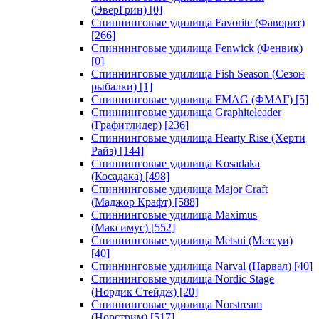
(ЭверГрин)
[0]
Спиннинговые удилища Favorite (Фаворит)
[266]
Спиннинговые удилища Fenwick (Фенвик)
[0]
Спиннинговые удилища Fish Season (Сезон
рыбалки)
[1]
Спиннинговые удилища FMAG (ФМАГ)
[5]
Спиннинговые удилища Graphiteleader
(Графитлидер)
[236]
Спиннинговые удилища Hearty Rise (Херти
Райз)
[144]
Спиннинговые удилища Kosadaka
(Косадака)
[498]
Спиннинговые удилища Major Craft
(Маджор Крафт)
[588]
Спиннинговые удилища Maximus
(Максимус)
[552]
Спиннинговые удилища Metsui (Метсуи)
[40]
Спиннинговые удилища Narval (Нарвал)
[40]
Спиннинговые удилища Nordic Stage
(Нордик Стейдж)
[20]
Спиннинговые удилища Norstream
(Норстрим)
[517]