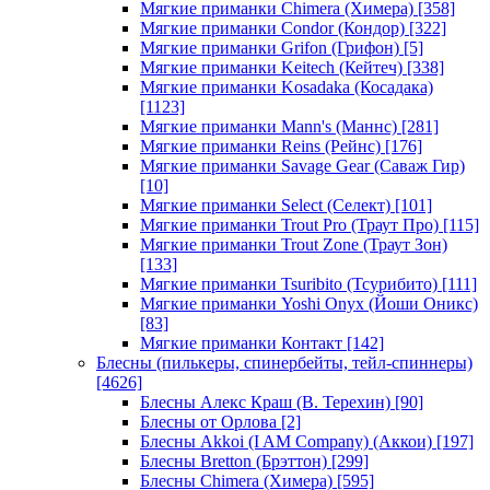
Мягкие приманки Chimera (Химера)
[358]
Мягкие приманки Condor (Кондор)
[322]
Мягкие приманки Grifon (Грифон)
[5]
Мягкие приманки Keitech (Кейтеч)
[338]
Мягкие приманки Kosadaka (Косадака)
[1123]
Мягкие приманки Mann's (Маннс)
[281]
Мягкие приманки Reins (Рейнс)
[176]
Мягкие приманки Savage Gear (Саваж Гир)
[10]
Мягкие приманки Select (Селект)
[101]
Мягкие приманки Trout Pro (Траут Про)
[115]
Мягкие приманки Trout Zone (Траут Зон)
[133]
Мягкие приманки Tsuribito (Тсурибито)
[111]
Мягкие приманки Yoshi Onyx (Йоши Оникс)
[83]
Мягкие приманки Контакт
[142]
Блесны (пилькеры, спинербейты, тейл-спиннеры)
[4626]
Блесны Алекс Краш (В. Терехин)
[90]
Блесны от Орлова
[2]
Блесны Akkoi (I AM Company) (Аккои)
[197]
Блесны Bretton (Брэттон)
[299]
Блесны Chimera (Химера)
[595]