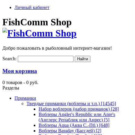
Личный кабинет
FishComm Shop
Добро пожаловать в рыболовный интернет-магазин!
Search:
Моя корзина
0 товаров -
0 руб.
Разделы
Приманки
Твердые приманки (воблеры и т.п.)
[14545]
Набор воблеров (набор приманок)
[28]
Воблеры Angler's Republic или Anre's
(Англерс Репаблик или Анрес)
[5]
Воблеры Aqua (Аква С.-Пб.)
[648]
Воблеры Bassday (Бассдей)
[2]