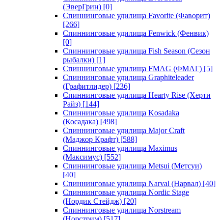
(ЭверГрин)
[0]
Спиннинговые удилища Favorite (Фаворит)
[266]
Спиннинговые удилища Fenwick (Фенвик)
[0]
Спиннинговые удилища Fish Season (Сезон
рыбалки)
[1]
Спиннинговые удилища FMAG (ФМАГ)
[5]
Спиннинговые удилища Graphiteleader
(Графитлидер)
[236]
Спиннинговые удилища Hearty Rise (Херти
Райз)
[144]
Спиннинговые удилища Kosadaka
(Косадака)
[498]
Спиннинговые удилища Major Craft
(Маджор Крафт)
[588]
Спиннинговые удилища Maximus
(Максимус)
[552]
Спиннинговые удилища Metsui (Метсуи)
[40]
Спиннинговые удилища Narval (Нарвал)
[40]
Спиннинговые удилища Nordic Stage
(Нордик Стейдж)
[20]
Спиннинговые удилища Norstream
(Норстрим)
[517]