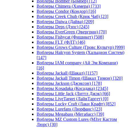
Воблеры Bomber (Бомбер)
[12]
Воблеры Chimera (Химера)
[733]
Воблеры Condor (Кондор)
[16]
Воблеры Creek Chub (Крик Чаб)
[23]
Воблеры Daiwa (Дайва)
[209]
Воблеры Deps (Дэпс)
[245]
Воблеры EverGreen (Эвергрин)
[70]
Воблеры Fishycat (Фишикет)
[508]
Воблеры FLT (ФЛТ)
[46]
Воблеры Grows Culture (Гровс Культур)
[999]
Воблеры Halcyon System (Хальцион Систем)
[147]
Воблеры IAM company (Ай Эм Компани)
[16]
Воблеры Jackall (Шакал)
[1157]
Воблеры Jackall Timon (Шакал Тимон)
[320]
Воблеры Jackson (Джэксон)
[178]
Воблеры Kosadaka (Косадака)
[2345]
Воблеры Little Jack (Литтл Джэк)
[66]
Воблеры LiveTarget (ЛайвТаргет)
[0]
Воблеры Lucky Craft (Лаки Крафт)
[852]
Воблеры Lurefans (Люрфанс)
[23]
Воблеры Megabass (Мегабасс)
[39]
Воблеры MZ Custom Lures (МЗэт Кастом
Люрс)
[30]