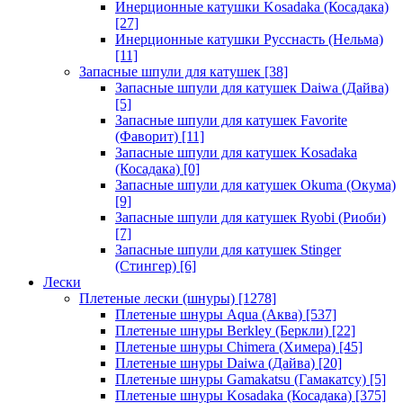
Инерционные катушки Kosadaka (Косадака)
[27]
Инерционные катушки Русснасть (Нельма)
[11]
Запасные шпули для катушек
[38]
Запасные шпули для катушек Daiwa (Дайва)
[5]
Запасные шпули для катушек Favorite
(Фаворит)
[11]
Запасные шпули для катушек Kosadaka
(Косадака)
[0]
Запасные шпули для катушек Okuma (Окума)
[9]
Запасные шпули для катушек Ryobi (Риоби)
[7]
Запасные шпули для катушек Stinger
(Стингер)
[6]
Лески
Плетеные лески (шнуры)
[1278]
Плетеные шнуры Aqua (Аква)
[537]
Плетеные шнуры Berkley (Беркли)
[22]
Плетеные шнуры Chimera (Химера)
[45]
Плетеные шнуры Daiwa (Дайва)
[20]
Плетеные шнуры Gamakatsu (Гамакатсу)
[5]
Плетеные шнуры Kosadaka (Косадака)
[375]