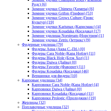
Родс)
[6]
Зимние удочки Chimera (Химера)
[6]
Зимние удочки Grifon (Грифон)
[53]
Зимние удочки Grows Culture (Гровс
Культур)
[19]
Зимние удочки Karismax (Карисмакс)
[4]
Зимние удочки Kosadaka (Косадака)
[17]
Зимние удилища Norstream (Норстрим)
[1]
Зимние удочки Zetrix (Зетрикс)
[9]
Фидерные удилища
[79]
Фидеры Aqua (Аква С.-Пб.)
[0]
Фидеры Cara Noble (Кара Нобле)
[11]
Фидеры Black Hole (Блэк Хол)
[1]
Фидеры Daiwa (Дайва)
[0]
Фидеры Favorite (Фаворит)
[11]
Фидеры Kosadaka (Косадака)
[46]
Вершинки для фидера
[10]
Карповые удилища
[34]
Карповики Cara Noble (Кара Нобле)
[4]
Карповики Daiwa (Дайва)
[0]
Карповики Kosadaka (Косадака)
[11]
Карповики Prologic (Пролоджик)
[19]
Жерлицы
[32]
Поплавочные удилища
[32]