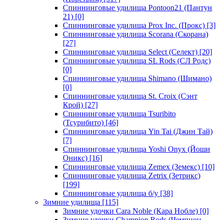
Спиннинговые удилища Pontoon21 (Пантун
21)
[0]
Спиннинговые удилища Prox Inc. (Прокс)
[3]
Спиннинговые удилища Scorana (Скорана)
[27]
Спиннинговые удилища Select (Селект)
[20]
Спиннинговые удилища SL Rods (СЛ Родс)
[0]
Спиннинговые удилища Shimano (Шимано)
[0]
Спиннинговые удилища St. Croix (Сэнт
Крой)
[27]
Спиннинговые удилища Tsuribito
(Тсурибито)
[46]
Спиннинговые удилища Yin Tai (Джин Тай)
[7]
Спиннинговые удилища Yoshi Onyx (Йоши
Оникс)
[16]
Спиннинговые удилища Zemex (Земекс)
[10]
Спиннинговые удилища Zetrix (Зетрикс)
[199]
Спиннинговые удилища б/у
[38]
Зимние удилища
[115]
Зимние удочки Cara Noble (Кара Нобле)
[0]
Зимние удочки Champion Rods (Чемпион