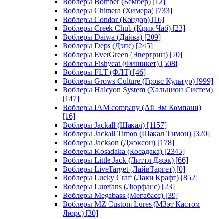
Воблеры Bomber (Бомбер)
[12]
Воблеры Chimera (Химера)
[733]
Воблеры Condor (Кондор)
[16]
Воблеры Creek Chub (Крик Чаб)
[23]
Воблеры Daiwa (Дайва)
[209]
Воблеры Deps (Дэпс)
[245]
Воблеры EverGreen (Эвергрин)
[70]
Воблеры Fishycat (Фишикет)
[508]
Воблеры FLT (ФЛТ)
[46]
Воблеры Grows Culture (Гровс Культур)
[999]
Воблеры Halcyon System (Хальцион Систем)
[147]
Воблеры IAM company (Ай Эм Компани)
[16]
Воблеры Jackall (Шакал)
[1157]
Воблеры Jackall Timon (Шакал Тимон)
[320]
Воблеры Jackson (Джэксон)
[178]
Воблеры Kosadaka (Косадака)
[2345]
Воблеры Little Jack (Литтл Джэк)
[66]
Воблеры LiveTarget (ЛайвТаргет)
[0]
Воблеры Lucky Craft (Лаки Крафт)
[852]
Воблеры Lurefans (Люрфанс)
[23]
Воблеры Megabass (Мегабасс)
[39]
Воблеры MZ Custom Lures (МЗэт Кастом
Люрс)
[30]