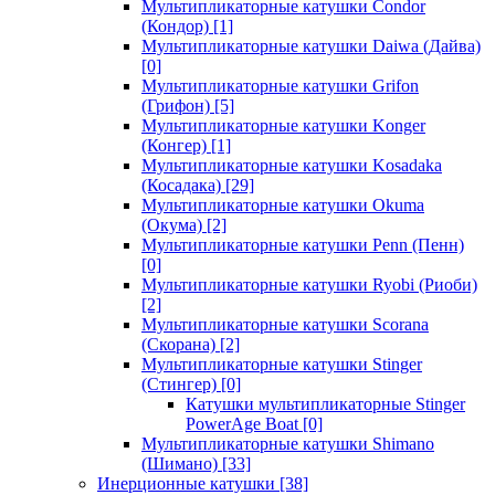
Мультипликаторные катушки Condor
(Кондор)
[1]
Мультипликаторные катушки Daiwa (Дайва)
[0]
Мультипликаторные катушки Grifon
(Грифон)
[5]
Мультипликаторные катушки Konger
(Конгер)
[1]
Мультипликаторные катушки Kosadaka
(Косадака)
[29]
Мультипликаторные катушки Okuma
(Окума)
[2]
Мультипликаторные катушки Penn (Пенн)
[0]
Мультипликаторные катушки Ryobi (Риоби)
[2]
Мультипликаторные катушки Scorana
(Скорана)
[2]
Мультипликаторные катушки Stinger
(Стингер)
[0]
Катушки мультипликаторные Stinger
PowerAge Boat
[0]
Мультипликаторные катушки Shimano
(Шимано)
[33]
Инерционные катушки
[38]