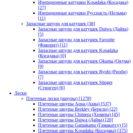
Инерционные катушки Kosadaka (Косадака)
[27]
Инерционные катушки Русснасть (Нельма)
[11]
Запасные шпули для катушек
[38]
Запасные шпули для катушек Daiwa (Дайва)
[5]
Запасные шпули для катушек Favorite
(Фаворит)
[11]
Запасные шпули для катушек Kosadaka
(Косадака)
[0]
Запасные шпули для катушек Okuma (Окума)
[9]
Запасные шпули для катушек Ryobi (Риоби)
[7]
Запасные шпули для катушек Stinger
(Стингер)
[6]
Лески
Плетеные лески (шнуры)
[1278]
Плетеные шнуры Aqua (Аква)
[537]
Плетеные шнуры Berkley (Беркли)
[22]
Плетеные шнуры Chimera (Химера)
[45]
Плетеные шнуры Daiwa (Дайва)
[20]
Плетеные шнуры Gamakatsu (Гамакатсу)
[5]
Плетеные шнуры Kosadaka (Косадака)
[375]