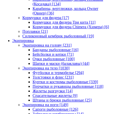
(Косадака)
[134]
Карабины, вертлюжки, кольца Owner
(Овнер)
[36]
Кормушки для фидера
[17]
Кормушки для фидера Три кита
[11]
Кормушки для фидера Chimera (Химера)
[6]
Поплавки
[21]
Силиконовый кембрик рыболовный
[19]
Экипировка
Экипировка на голову
[231]
Банданы рыболовные
[16]
Бейсболки и кепки
[71]
Очки рыболовные
[100]
Шапки и маски (балаклавы)
[44]
Экипировка на тело
[1030]
Футболки и термобелье
[294]
Толстовки и флис
[231]
Куртки и костюмы рыболовные
[339]
Перчатки и рукавицы рыболовные
[118]
Жилеты разгрузки
[14]
Спасательные жилеты
[9]
Штаны и брюки рыболовные
[25]
Экипировка на ноги
[149]
Сапоги рыболовные
[126]
Забродные комбинезоны
[14]