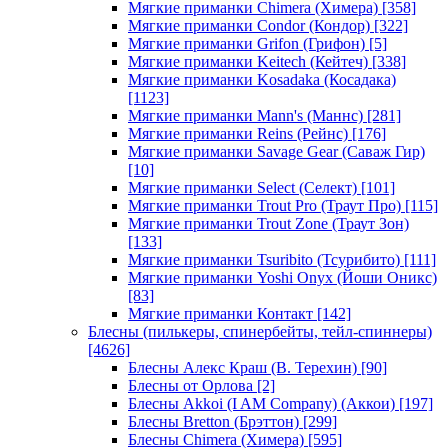
Мягкие приманки Chimera (Химера)
[358]
Мягкие приманки Condor (Кондор)
[322]
Мягкие приманки Grifon (Грифон)
[5]
Мягкие приманки Keitech (Кейтеч)
[338]
Мягкие приманки Kosadaka (Косадака)
[1123]
Мягкие приманки Mann's (Маннс)
[281]
Мягкие приманки Reins (Рейнс)
[176]
Мягкие приманки Savage Gear (Саваж Гир)
[10]
Мягкие приманки Select (Селект)
[101]
Мягкие приманки Trout Pro (Траут Про)
[115]
Мягкие приманки Trout Zone (Траут Зон)
[133]
Мягкие приманки Tsuribito (Тсурибито)
[111]
Мягкие приманки Yoshi Onyx (Йоши Оникс)
[83]
Мягкие приманки Контакт
[142]
Блесны (пилькеры, спинербейты, тейл-спиннеры)
[4626]
Блесны Алекс Краш (В. Терехин)
[90]
Блесны от Орлова
[2]
Блесны Akkoi (I AM Company) (Аккои)
[197]
Блесны Bretton (Брэттон)
[299]
Блесны Chimera (Химера)
[595]