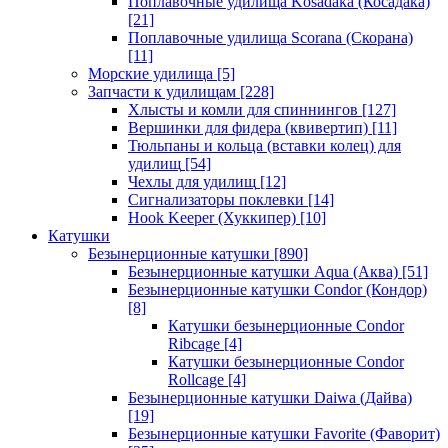
Поплавочные удилища Kosadaka (Косадака)
[21]
Поплавочные удилища Scorana (Скорана)
[11]
Морские удилища
[5]
Запчасти к удилищам
[228]
Хлысты и комли для спиннингов
[127]
Вершинки для фидера (квивертип)
[11]
Тюльпаны и кольца (вставки колец) для
удилищ
[54]
Чехлы для удилищ
[12]
Сигнализаторы поклевки
[14]
Hook Keeper (Хуккипер)
[10]
Катушки
Безынерционные катушки
[890]
Безынерционные катушки Aqua (Аква)
[51]
Безынерционные катушки Condor (Кондор)
[8]
Катушки безынерционные Condor
Ribcage
[4]
Катушки безынерционные Condor
Rollcage
[4]
Безынерционные катушки Daiwa (Дайва)
[19]
Безынерционные катушки Favorite (Фаворит)