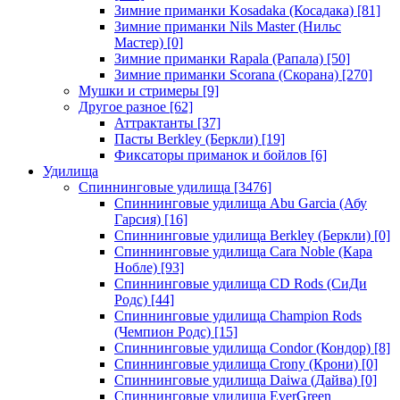
Зимние приманки Kosadaka (Косадака)
[81]
Зимние приманки Nils Master (Нильс
Мастер)
[0]
Зимние приманки Rapala (Рапала)
[50]
Зимние приманки Scorana (Скорана)
[270]
Мушки и стримеры
[9]
Другое разное
[62]
Аттрактанты
[37]
Пасты Berkley (Беркли)
[19]
Фиксаторы приманок и бойлов
[6]
Удилища
Спиннинговые удилища
[3476]
Спиннинговые удилища Abu Garcia (Абу
Гарсия)
[16]
Спиннинговые удилища Berkley (Беркли)
[0]
Спиннинговые удилища Cara Noble (Кара
Нобле)
[93]
Спиннинговые удилища CD Rods (СиДи
Родс)
[44]
Спиннинговые удилища Champion Rods
(Чемпион Родс)
[15]
Спиннинговые удилища Condor (Кондор)
[8]
Спиннинговые удилища Crony (Крони)
[0]
Спиннинговые удилища Daiwa (Дайва)
[0]
Спиннинговые удилища EverGreen