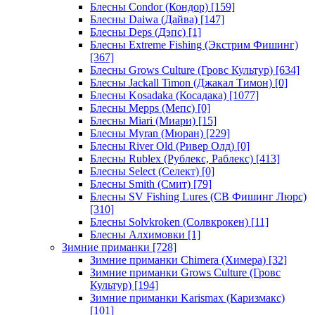
Блесны Condor (Кондор)
[159]
Блесны Daiwa (Дайва)
[147]
Блесны Deps (Дэпс)
[1]
Блесны Extreme Fishing (Экстрим Фишинг)
[367]
Блесны Grows Culture (Гровс Культур)
[634]
Блесны Jackall Timon (Джакал Тимон)
[0]
Блесны Kosadaka (Косадака)
[1077]
Блесны Mepps (Мепс)
[0]
Блесны Miari (Миари)
[15]
Блесны Myran (Мюран)
[229]
Блесны River Old (Ривер Олд)
[0]
Блесны Rublex (Рублекс, Раблекс)
[413]
Блесны Select (Селект)
[0]
Блесны Smith (Смит)
[79]
Блесны SV Fishing Lures (СВ Фишинг Люрс)
[310]
Блесны Solvkroken (Солвкрокен)
[11]
Блесны Алхимовки
[1]
Зимние приманки
[728]
Зимние приманки Chimera (Химера)
[32]
Зимние приманки Grows Culture (Гровс
Культур)
[194]
Зимние приманки Karismax (Каризмакс)
[101]