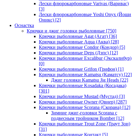
Лески флюрокарбоновые Varivas (Варивас)
[3]
Лески флюрокарбоновые Yoshi Onyx (Йоши
Оникс)
[2]
Оснастка
Крючки и джиг головки рыболовные
[750]
Крючки рыболовные Agat (Агат)
[36]
Крючки рыболовные Aqua (Аква)
[28]
Крючки рыболовные Condor (Кондор)
[5]
Крючки рыболовные Deps (Дэпс)
[12]
Крючки рыболовные Excalibur (Экскалибур)
[0]
Крючки рыболовные Grifon (Грифон)
[1]
Крючки рыболовные Kamatsu (Каматсу)
[22]
Джиг головки Kamatsu Jig Heads
[22]
Крючки рыболовные Kosadaka (Косадака)
[301]
Крючки рыболовные Mustad (Мустад)
[3]
Крючки рыболовные Owner (Овнер)
[287]
Крючки рыболовные Scorana (Скорана)
[12]
Зимние джиг-головки Scorana с
подвесным тройником Bomber
[12]
Крючки рыболовные Trout Zone (Траут Зон)
[31]
Крючки рыболовные Контакт
[5]