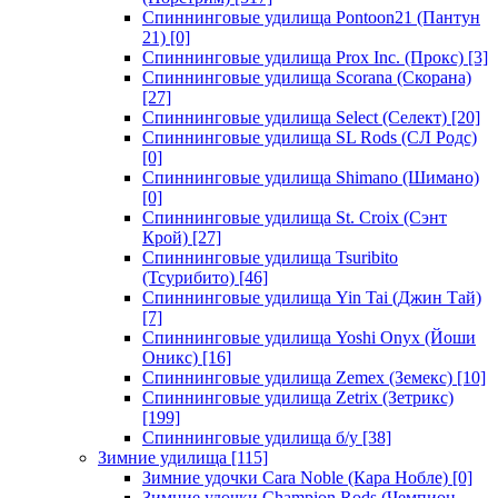
Спиннинговые удилища Pontoon21 (Пантун
21)
[0]
Спиннинговые удилища Prox Inc. (Прокс)
[3]
Спиннинговые удилища Scorana (Скорана)
[27]
Спиннинговые удилища Select (Селект)
[20]
Спиннинговые удилища SL Rods (СЛ Родс)
[0]
Спиннинговые удилища Shimano (Шимано)
[0]
Спиннинговые удилища St. Croix (Сэнт
Крой)
[27]
Спиннинговые удилища Tsuribito
(Тсурибито)
[46]
Спиннинговые удилища Yin Tai (Джин Тай)
[7]
Спиннинговые удилища Yoshi Onyx (Йоши
Оникс)
[16]
Спиннинговые удилища Zemex (Земекс)
[10]
Спиннинговые удилища Zetrix (Зетрикс)
[199]
Спиннинговые удилища б/у
[38]
Зимние удилища
[115]
Зимние удочки Cara Noble (Кара Нобле)
[0]
Зимние удочки Champion Rods (Чемпион