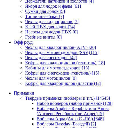
Держатели датчиков и эхолотов
[4]
Якоря для лодок и фалы
[61]
Сумки для лодок
[5]
Топливные баки
[7]
Чехлы для гидроциклов
[7]
Клей ПВХ для лодок
[24]
Насосы для лодок ПВХ
[0]
Гребные винты
[0]
Офф роуд
Чехлы для квадроциклов (ATV)
[20]
Чехлы для мотовездеходов (SSV)
[15]
Чехлы для снегоходов
[42]
Кофры для квадроциклов (текстиль)
[18]
Кабины для мотовездеходов
[13]
Кофры для снегоходов (текстиль)
[15]
Чехлы для мотоциклов
[0]
Кофры для квадроциклов (пластик)
[2]
Приманки
Твердые приманки (воблеры и т.п.)
[14545]
Набор воблеров (набор приманок)
[28]
Воблеры Angler's Republic или Anre's
(Англерс Репаблик или Анрес)
[5]
Воблеры Aqua (Аква С.-Пб.)
[648]
Воблеры Bassday (Бассдей)
[2]