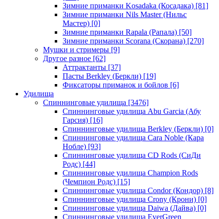
Зимние приманки Kosadaka (Косадака)
[81]
Зимние приманки Nils Master (Нильс
Мастер)
[0]
Зимние приманки Rapala (Рапала)
[50]
Зимние приманки Scorana (Скорана)
[270]
Мушки и стримеры
[9]
Другое разное
[62]
Аттрактанты
[37]
Пасты Berkley (Беркли)
[19]
Фиксаторы приманок и бойлов
[6]
Удилища
Спиннинговые удилища
[3476]
Спиннинговые удилища Abu Garcia (Абу
Гарсия)
[16]
Спиннинговые удилища Berkley (Беркли)
[0]
Спиннинговые удилища Cara Noble (Кара
Нобле)
[93]
Спиннинговые удилища CD Rods (СиДи
Родс)
[44]
Спиннинговые удилища Champion Rods
(Чемпион Родс)
[15]
Спиннинговые удилища Condor (Кондор)
[8]
Спиннинговые удилища Crony (Крони)
[0]
Спиннинговые удилища Daiwa (Дайва)
[0]
Спиннинговые удилища EverGreen