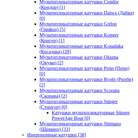
Мультипликаторные катушки Condor
(Кондор)
[1]
Мультипликаторные катушки Daiwa (Дайва)
[0]
Мультипликаторные катушки Grifon
(Грифон)
[5]
Мультипликаторные катушки Konger
(Конгер)
[1]
Мультипликаторные катушки Kosadaka
(Косадака)
[29]
Мультипликаторные катушки Okuma
(Окума)
[2]
Мультипликаторные катушки Penn (Пенн)
[0]
Мультипликаторные катушки Ryobi (Риоби)
[2]
Мультипликаторные катушки Scorana
(Скорана)
[2]
Мультипликаторные катушки Stinger
(Стингер)
[0]
Катушки мультипликаторные Stinger
PowerAge Boat
[0]
Мультипликаторные катушки Shimano
(Шимано)
[33]
Инерционные катушки
[38]