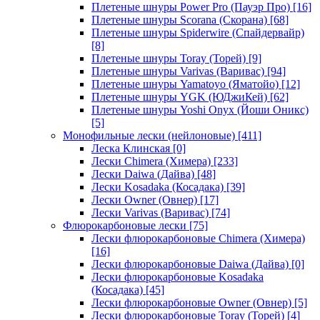
Плетеные шнуры Power Pro (Пауэр Про)
[16]
Плетеные шнуры Scorana (Скорана)
[68]
Плетеные шнуры Spiderwire (Спайдервайр)
[8]
Плетеные шнуры Toray (Торей)
[9]
Плетеные шнуры Varivas (Варивас)
[94]
Плетеные шнуры Yamatoyo (Яматойо)
[12]
Плетеные шнуры YGK (ЮДжиКей)
[62]
Плетеные шнуры Yoshi Onyx (Йоши Оникс)
[5]
Монофильные лески (нейлоновые)
[411]
Леска Клинская
[0]
Лески Chimera (Химера)
[233]
Лески Daiwa (Дайва)
[48]
Лески Kosadaka (Косадака)
[39]
Лески Owner (Овнер)
[17]
Лески Varivas (Варивас)
[74]
Флюрокарбоновые лески
[75]
Лески флюрокарбоновые Chimera (Химера)
[16]
Лески флюрокарбоновые Daiwa (Дайва)
[0]
Лески флюрокарбоновые Kosadaka
(Косадака)
[45]
Лески флюрокарбоновые Owner (Овнер)
[5]
Лески флюрокарбоновые Toray (Торей)
[4]