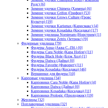
Родс)
[6]
Зимние удочки Chimera (Химера)
[6]
Зимние удочки Grifon (Грифон)
[53]
Зимние удочки Grows Culture (Гровс
Культур)
[19]
Зимние удочки Karismax (Карисмакс)
[4]
Зимние удочки Kosadaka (Косадака)
[17]
Зимние удилища Norstream (Норстрим)
[1]
Зимние удочки Zetrix (Зетрикс)
[9]
Фидерные удилища
[79]
Фидеры Aqua (Аква С.-Пб.)
[0]
Фидеры Cara Noble (Кара Нобле)
[11]
Фидеры Black Hole (Блэк Хол)
[1]
Фидеры Daiwa (Дайва)
[0]
Фидеры Favorite (Фаворит)
[11]
Фидеры Kosadaka (Косадака)
[46]
Вершинки для фидера
[10]
Карповые удилища
[34]
Карповики Cara Noble (Кара Нобле)
[4]
Карповики Daiwa (Дайва)
[0]
Карповики Kosadaka (Косадака)
[11]
Карповики Prologic (Пролоджик)
[19]
Жерлицы
[32]
Поплавочные удилища
[32]