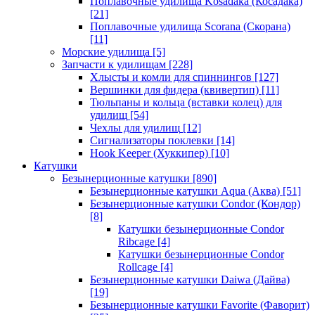
Поплавочные удилища Kosadaka (Косадака)
[21]
Поплавочные удилища Scorana (Скорана)
[11]
Морские удилища
[5]
Запчасти к удилищам
[228]
Хлысты и комли для спиннингов
[127]
Вершинки для фидера (квивертип)
[11]
Тюльпаны и кольца (вставки колец) для
удилищ
[54]
Чехлы для удилищ
[12]
Сигнализаторы поклевки
[14]
Hook Keeper (Хуккипер)
[10]
Катушки
Безынерционные катушки
[890]
Безынерционные катушки Aqua (Аква)
[51]
Безынерционные катушки Condor (Кондор)
[8]
Катушки безынерционные Condor
Ribcage
[4]
Катушки безынерционные Condor
Rollcage
[4]
Безынерционные катушки Daiwa (Дайва)
[19]
Безынерционные катушки Favorite (Фаворит)