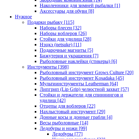
Наколенники для зимней рыбалки
[1]
Аксессуары для обуви
[8]
Нужное
Подарки рыбаку
[115]
Наборы блесен
[32]
Наборы воблеров
[26]
Стойки для удилищ
[28]
Нэцкэ (netsuke)
[11]
Подарочные магниты
[5]
Бижутерия и украшения
[7]
Рыболовные наклейки (стикеры)
[6]
Инструменты
[398]
Рыболовный инструмент Grows Culture
[20]
Рыболовный инструмент Kosadaka
[45]
Мультиинструменты Leatherman
[64]
Липгрип (Lip Grip) челюстной захват
[57]
Стойки и держатели для спиннингов и
удилищ
[42]
Отцепы для воблеров
[22]
Нахлыстовый инструмент
[29]
Донные косы и донные грабли
[4]
Весы рыболовные
[14]
Ледобуры и ножи
[99]
Ледобуры
[77]