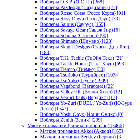
Воблеры O.S.P. (О.С.П.)
[368]
Воблеры Pazdesign (Паздизайн)
[21]
Воблеры Rosso Corsa (Россо Корса)
[91]
Воблеры Rosy Dawn (Рози Даун)
[30]
Воблеры Saurus (Саурус)
[155]
Воблеры Savage Gear (Саваж Гир)
[6]
Воблеры Scorana (Скорана)
[90]
Воблеры Shimano (Шимано)
[128]
Воблеры Skagit Designs (Скагит Дизайнс)
[183]
Воблеры T.H. Tackle (ТиЭйч Текл)
[21]
Воблеры Tackle House (Тэкл Хаус)
[693]
Воблеры Tiemco (Тиемко)
[30]
Воблеры Tsuribito (Тсурибито)
[1074]
Воблеры TsuYoki (Тсуеки)
[909]
Воблеры Vagabond (Вагабонд)
[22]
Воблеры Valley Hill (Волли Хилл)
[12]
Воблеры Verdict-baits (Вердикт)
[17]
Воблеры Yo-Zuri (DUEL / Yo-Zuri) (Ю-Зури
Дюэл)
[1547]
Воблеры Yoshi Onyx (Йоши Оникс)
[0]
Воблеры Zenith (Зенич)
[299]
Мягкие приманки (силикон, поролон)
[3466]
Мягкие приманки Akkoi (Аккои)
[165]
Мягкие приманки Berkley (Беркли)
[3]