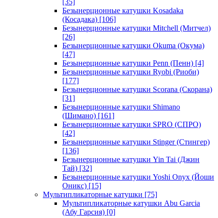
[35]
Безынерционные катушки Kosadaka
(Косадака)
[106]
Безынерционные катушки Mitchell (Митчел)
[26]
Безынерционные катушки Okuma (Окума)
[47]
Безынерционные катушки Penn (Пенн)
[4]
Безынерционные катушки Ryobi (Риоби)
[177]
Безынерционные катушки Scorana (Скорана)
[31]
Безынерционные катушки Shimano
(Шимано)
[161]
Безынерционные катушки SPRO (СПРО)
[42]
Безынерционные катушки Stinger (Стингер)
[136]
Безынерционные катушки Yin Tai (Джин
Тай)
[32]
Безынерционные катушки Yoshi Onyx (Йоши
Оникс)
[15]
Мультипликаторные катушки
[75]
Мультипликаторные катушки Abu Garcia
(Абу Гарсия)
[0]