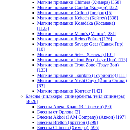
Мягкие приманки Chimera (Химера)
[358]
Мягкие приманки Condor (Кондор)
[322]
Мягкие приманки Grifon (Грифон)
[5]
Мягкие приманки Keitech (Кейтеч)
[338]
Мягкие приманки Kosadaka (Косадака)
[1123]
Мягкие приманки Mann's (Маннс)
[281]
Мягкие приманки Reins (Рейнс)
[176]
Мягкие приманки Savage Gear (Саваж Гир)
[10]
Мягкие приманки Select (Селект)
[101]
Мягкие приманки Trout Pro (Траут Про)
[115]
Мягкие приманки Trout Zone (Траут Зон)
[133]
Мягкие приманки Tsuribito (Тсурибито)
[111]
Мягкие приманки Yoshi Onyx (Йоши Оникс)
[83]
Мягкие приманки Контакт
[142]
Блесны (пилькеры, спинербейты, тейл-спиннеры)
[4626]
Блесны Алекс Краш (В. Терехин)
[90]
Блесны от Орлова
[2]
Блесны Akkoi (I AM Company) (Аккои)
[197]
Блесны Bretton (Брэттон)
[299]
Блесны Chimera (Химера)
[595]