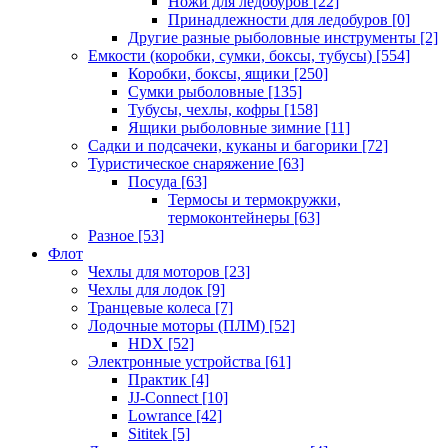
Ножи для ледобуров
[22]
Принадлежности для ледобуров
[0]
Другие разные рыболовные инструменты
[2]
Емкости (коробки, сумки, боксы, тубусы)
[554]
Коробки, боксы, ящики
[250]
Сумки рыболовные
[135]
Тубусы, чехлы, кофры
[158]
Ящики рыболовные зимние
[11]
Садки и подсачеки, куканы и багорики
[72]
Туристическое снаряжение
[63]
Посуда
[63]
Термосы и термокружки,
термоконтейнеры
[63]
Разное
[53]
Флот
Чехлы для моторов
[23]
Чехлы для лодок
[9]
Транцевые колеса
[7]
Лодочные моторы (ПЛМ)
[52]
HDX
[52]
Электронные устройства
[61]
Практик
[4]
JJ-Connect
[10]
Lowrance
[42]
Sititek
[5]