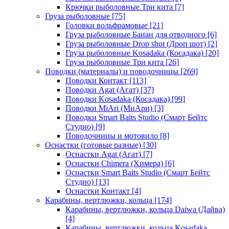
Крючки рыболовные Три кита
[7]
Груза рыболовные
[75]
Головки вольфрамовые
[21]
Груза рыболовные Банан для отводного
[6]
Груза рыболовные Drop shot (Дроп шот)
[2]
Груза рыболовные Kosadaka (Косадака)
[20]
Груза рыболовные Три кита
[26]
Поводки (материалы) и поводочницы
[269]
Поводки Контакт
[113]
Поводки Agat (Агат)
[37]
Поводки Kosadaka (Косадака)
[99]
Поводки MiAri (МиАри)
[3]
Поводки Smart Baits Studio (Смарт Бейтс
Студио)
[9]
Поводочницы и мотовило
[8]
Оснастки (готовые разные)
[30]
Оснастки Agat (Агат)
[7]
Оснастки Chimera (Химера)
[6]
Оснастки Smart Baits Studio (Смарт Бейтс
Студио)
[13]
Оснастки Контакт
[4]
Карабины, вертлюжки, кольца
[174]
Карабины, вертлюжки, кольца Daiwa (Дайва)
[4]
Карабины, вертлюжки, кольца Kosadaka