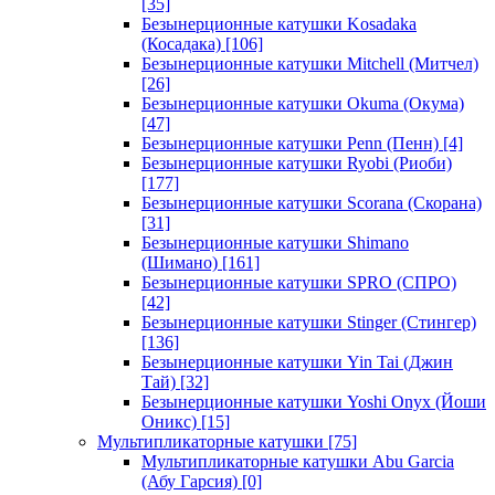
[35]
Безынерционные катушки Kosadaka
(Косадака)
[106]
Безынерционные катушки Mitchell (Митчел)
[26]
Безынерционные катушки Okuma (Окума)
[47]
Безынерционные катушки Penn (Пенн)
[4]
Безынерционные катушки Ryobi (Риоби)
[177]
Безынерционные катушки Scorana (Скорана)
[31]
Безынерционные катушки Shimano
(Шимано)
[161]
Безынерционные катушки SPRO (СПРО)
[42]
Безынерционные катушки Stinger (Стингер)
[136]
Безынерционные катушки Yin Tai (Джин
Тай)
[32]
Безынерционные катушки Yoshi Onyx (Йоши
Оникс)
[15]
Мультипликаторные катушки
[75]
Мультипликаторные катушки Abu Garcia
(Абу Гарсия)
[0]