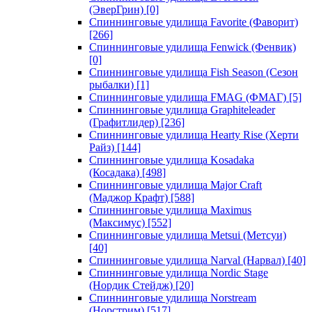
(ЭверГрин)
[0]
Спиннинговые удилища Favorite (Фаворит)
[266]
Спиннинговые удилища Fenwick (Фенвик)
[0]
Спиннинговые удилища Fish Season (Сезон
рыбалки)
[1]
Спиннинговые удилища FMAG (ФМАГ)
[5]
Спиннинговые удилища Graphiteleader
(Графитлидер)
[236]
Спиннинговые удилища Hearty Rise (Херти
Райз)
[144]
Спиннинговые удилища Kosadaka
(Косадака)
[498]
Спиннинговые удилища Major Craft
(Маджор Крафт)
[588]
Спиннинговые удилища Maximus
(Максимус)
[552]
Спиннинговые удилища Metsui (Метсуи)
[40]
Спиннинговые удилища Narval (Нарвал)
[40]
Спиннинговые удилища Nordic Stage
(Нордик Стейдж)
[20]
Спиннинговые удилища Norstream
(Норстрим)
[517]