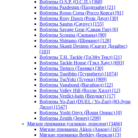
Воблеры O.S.P. (О.С.П.)
[368]
Воблеры Pazdesign (Паздизайн)
[21]
Воблеры Rosso Corsa (Россо Корса)
[91]
Воблеры Rosy Dawn (Рози Даун)
[30]
Воблеры Saurus (Саурус)
[155]
Воблеры Savage Gear (Саваж Гир)
[6]
Воблеры Scorana (Скорана)
[90]
Воблеры Shimano (Шимано)
[128]
Воблеры Skagit Designs (Скагит Дизайнс)
[183]
Воблеры T.H. Tackle (ТиЭйч Текл)
[21]
Воблеры Tackle House (Тэкл Хаус)
[693]
Воблеры Tiemco (Тиемко)
[30]
Воблеры Tsuribito (Тсурибито)
[1074]
Воблеры TsuYoki (Тсуеки)
[909]
Воблеры Vagabond (Вагабонд)
[22]
Воблеры Valley Hill (Волли Хилл)
[12]
Воблеры Verdict-baits (Вердикт)
[17]
Воблеры Yo-Zuri (DUEL / Yo-Zuri) (Ю-Зури
Дюэл)
[1547]
Воблеры Yoshi Onyx (Йоши Оникс)
[0]
Воблеры Zenith (Зенич)
[299]
Мягкие приманки (силикон, поролон)
[3466]
Мягкие приманки Akkoi (Аккои)
[165]
Мягкие приманки Berkley (Беркли)
[3]