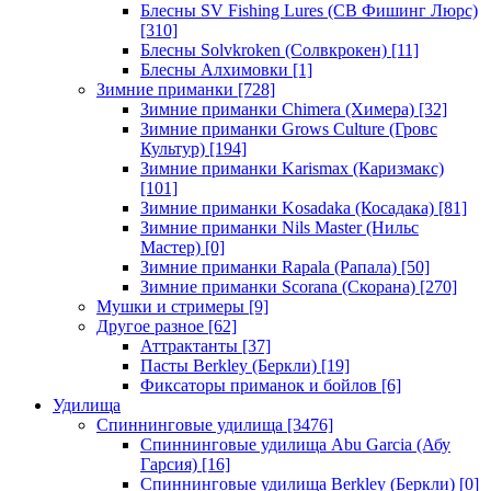
Блесны SV Fishing Lures (СВ Фишинг Люрс)
[310]
Блесны Solvkroken (Солвкрокен)
[11]
Блесны Алхимовки
[1]
Зимние приманки
[728]
Зимние приманки Chimera (Химера)
[32]
Зимние приманки Grows Culture (Гровс
Культур)
[194]
Зимние приманки Karismax (Каризмакс)
[101]
Зимние приманки Kosadaka (Косадака)
[81]
Зимние приманки Nils Master (Нильс
Мастер)
[0]
Зимние приманки Rapala (Рапала)
[50]
Зимние приманки Scorana (Скорана)
[270]
Мушки и стримеры
[9]
Другое разное
[62]
Аттрактанты
[37]
Пасты Berkley (Беркли)
[19]
Фиксаторы приманок и бойлов
[6]
Удилища
Спиннинговые удилища
[3476]
Спиннинговые удилища Abu Garcia (Абу
Гарсия)
[16]
Спиннинговые удилища Berkley (Беркли)
[0]