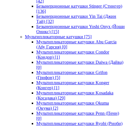
[42]
Безынерционные катушки Stinger (Стингер)
[136]
Безынерционные катушки Yin Tai (Джин
Тай)
[32]
Безынерционные катушки Yoshi Onyx (Йоши
Оникс)
[15]
Мультипликаторные катушки
[75]
Мультипликаторные катушки Abu Garcia
(Абу Гарсия)
[0]
Мультипликаторные катушки Condor
(Кондор)
[1]
Мультипликаторные катушки Daiwa (Дайва)
[0]
Мультипликаторные катушки Grifon
(Грифон)
[5]
Мультипликаторные катушки Konger
(Конгер)
[1]
Мультипликаторные катушки Kosadaka
(Косадака)
[29]
Мультипликаторные катушки Okuma
(Окума)
[2]
Мультипликаторные катушки Penn (Пенн)
[0]
Мультипликаторные катушки Ryobi (Риоби)