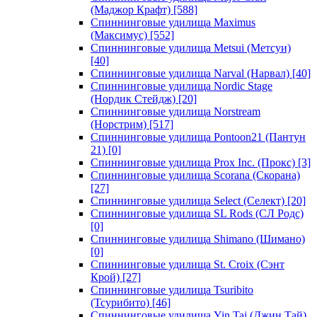
(Маджор Крафт)
[588]
Спиннинговые удилища Maximus
(Максимус)
[552]
Спиннинговые удилища Metsui (Метсуи)
[40]
Спиннинговые удилища Narval (Нарвал)
[40]
Спиннинговые удилища Nordic Stage
(Нордик Стейдж)
[20]
Спиннинговые удилища Norstream
(Норстрим)
[517]
Спиннинговые удилища Pontoon21 (Пантун
21)
[0]
Спиннинговые удилища Prox Inc. (Прокс)
[3]
Спиннинговые удилища Scorana (Скорана)
[27]
Спиннинговые удилища Select (Селект)
[20]
Спиннинговые удилища SL Rods (СЛ Родс)
[0]
Спиннинговые удилища Shimano (Шимано)
[0]
Спиннинговые удилища St. Croix (Сэнт
Крой)
[27]
Спиннинговые удилища Tsuribito
(Тсурибито)
[46]
Спиннинговые удилища Yin Tai (Джин Тай)