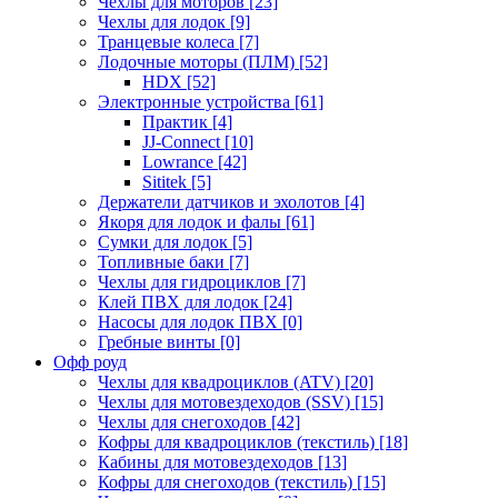
Чехлы для моторов
[23]
Чехлы для лодок
[9]
Транцевые колеса
[7]
Лодочные моторы (ПЛМ)
[52]
HDX
[52]
Электронные устройства
[61]
Практик
[4]
JJ-Connect
[10]
Lowrance
[42]
Sititek
[5]
Держатели датчиков и эхолотов
[4]
Якоря для лодок и фалы
[61]
Сумки для лодок
[5]
Топливные баки
[7]
Чехлы для гидроциклов
[7]
Клей ПВХ для лодок
[24]
Насосы для лодок ПВХ
[0]
Гребные винты
[0]
Офф роуд
Чехлы для квадроциклов (ATV)
[20]
Чехлы для мотовездеходов (SSV)
[15]
Чехлы для снегоходов
[42]
Кофры для квадроциклов (текстиль)
[18]
Кабины для мотовездеходов
[13]
Кофры для снегоходов (текстиль)
[15]