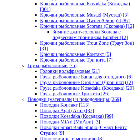
Крючки рыболовные Kosadaka (Косадака)
[301]
Крючки рыболовные Mustad (Мустад)
[3]
Крючки рыболовные Owner (Овнер)
[287]
Крючки рыболовные Scorana (Скорана)
[12]
Зимние джиг-головки Scorana с
подвесным тройником Bomber
[12]
Крючки рыболовные Trout Zone (Траут Зон)
[31]
Крючки рыболовные Контакт
[5]
Крючки рыболовные Три кита
[7]
Груза рыболовные
[75]
Головки вольфрамовые
[21]
Груза рыболовные Банан для отводного
[6]
Груза рыболовные Drop shot (Дроп шот)
[2]
Груза рыболовные Kosadaka (Косадака)
[20]
Груза рыболовные Три кита
[26]
Поводки (материалы) и поводочницы
[269]
Поводки Контакт
[113]
Поводки Agat (Агат)
[37]
Поводки Kosadaka (Косадака)
[99]
Поводки MiAri (МиАри)
[3]
Поводки Smart Baits Studio (Смарт Бейтс
Студио)
[9]
Поводочницы и мотовило
[8]