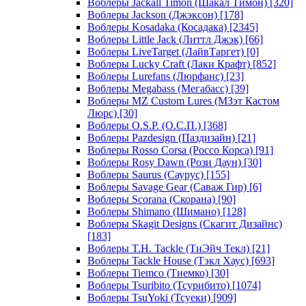
Воблеры Jackall Timon (Шакал Тимон)
[320]
Воблеры Jackson (Джэксон)
[178]
Воблеры Kosadaka (Косадака)
[2345]
Воблеры Little Jack (Литтл Джэк)
[66]
Воблеры LiveTarget (ЛайвТаргет)
[0]
Воблеры Lucky Craft (Лаки Крафт)
[852]
Воблеры Lurefans (Люрфанс)
[23]
Воблеры Megabass (Мегабасс)
[39]
Воблеры MZ Custom Lures (МЗэт Кастом
Люрс)
[30]
Воблеры O.S.P. (О.С.П.)
[368]
Воблеры Pazdesign (Паздизайн)
[21]
Воблеры Rosso Corsa (Россо Корса)
[91]
Воблеры Rosy Dawn (Рози Даун)
[30]
Воблеры Saurus (Саурус)
[155]
Воблеры Savage Gear (Саваж Гир)
[6]
Воблеры Scorana (Скорана)
[90]
Воблеры Shimano (Шимано)
[128]
Воблеры Skagit Designs (Скагит Дизайнс)
[183]
Воблеры T.H. Tackle (ТиЭйч Текл)
[21]
Воблеры Tackle House (Тэкл Хаус)
[693]
Воблеры Tiemco (Тиемко)
[30]
Воблеры Tsuribito (Тсурибито)
[1074]
Воблеры TsuYoki (Тсуеки)
[909]