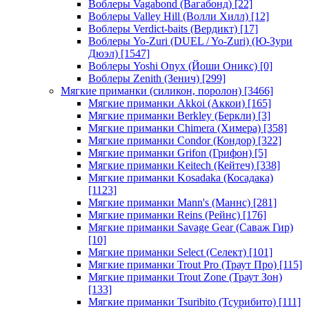
Воблеры Vagabond (Вагабонд)
[22]
Воблеры Valley Hill (Волли Хилл)
[12]
Воблеры Verdict-baits (Вердикт)
[17]
Воблеры Yo-Zuri (DUEL / Yo-Zuri) (Ю-Зури
Дюэл)
[1547]
Воблеры Yoshi Onyx (Йоши Оникс)
[0]
Воблеры Zenith (Зенич)
[299]
Мягкие приманки (силикон, поролон)
[3466]
Мягкие приманки Akkoi (Аккои)
[165]
Мягкие приманки Berkley (Беркли)
[3]
Мягкие приманки Chimera (Химера)
[358]
Мягкие приманки Condor (Кондор)
[322]
Мягкие приманки Grifon (Грифон)
[5]
Мягкие приманки Keitech (Кейтеч)
[338]
Мягкие приманки Kosadaka (Косадака)
[1123]
Мягкие приманки Mann's (Маннс)
[281]
Мягкие приманки Reins (Рейнс)
[176]
Мягкие приманки Savage Gear (Саваж Гир)
[10]
Мягкие приманки Select (Селект)
[101]
Мягкие приманки Trout Pro (Траут Про)
[115]
Мягкие приманки Trout Zone (Траут Зон)
[133]
Мягкие приманки Tsuribito (Тсурибито)
[111]