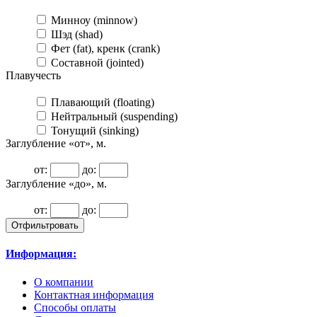
Минноу (minnow)
Шэд (shad)
Фет (fat), кренк (crank)
Составной (jointed)
Плавучесть
Плавающий (floating)
Нейтральный (suspending)
Тонущий (sinking)
Заглубление «от», м.
от:
до:
Заглубление «до», м.
от:
до:
Информация:
О компании
Контактная информация
Способы оплаты