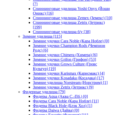
[7]
Спиннинговые удилища Yoshi Onyx (Йоши
Оникс)
[16]
Спиннинговые удилища Zemex (Земекс)
[10]
Спиннинговые удилища Zetrix (Зетрикс)
[199]
Спиннинговые удилища б/у
[38]
Зимние удилища
[115]
Зимние удочки Cara Noble (Кара Нобле)
[0]
Зимние удочки Champion Rods (Чемпион
Родс)
[6]
Зимние удочки Chimera (Химера)
[6]
Зимние удочки Grifon (Грифон)
[53]
Зимние удочки Grows Culture (Гровс
Культур)
[19]
Зимние удочки Karismax (Карисмакс)
[4]
Зимние удочки Kosadaka (Косадака)
[17]
Зимние удилища Norstream (Норстрим)
[1]
Зимние удочки Zetrix (Зетрикс)
[9]
Фидерные удилища
[79]
Фидеры Aqua (Аква С.-Пб.)
[0]
Фидеры Cara Noble (Кара Нобле)
[11]
Фидеры Black Hole (Блэк Хол)
[1]
Фидеры Daiwa (Дайва)
[0]
Фидеры Favorite (Фаворит)
[11]