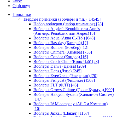
Флот
Офф роуд
Приманки
Твердые приманки (воблеры и т.п.)
[14545]
Набор воблеров (набор приманок)
[28]
Воблеры Angler's Republic или Anre's
(Англерс Репаблик или Анрес)
[5]
Воблеры Aqua (Аква С.-Пб.)
[648]
Воблеры Bassday (Бассдей)
[2]
Воблеры Bomber (Бомбер)
[12]
Воблеры Chimera (Химера)
[733]
Воблеры Condor (Кондор)
[16]
Воблеры Creek Chub (Крик Чаб)
[23]
Воблеры Daiwa (Дайва)
[209]
Воблеры Deps (Дэпс)
[245]
Воблеры EverGreen (Эвергрин)
[70]
Воблеры Fishycat (Фишикет)
[508]
Воблеры FLT (ФЛТ)
[46]
Воблеры Grows Culture (Гровс Культур)
[999]
Воблеры Halcyon System (Хальцион Систем)
[147]
Воблеры IAM company (Ай Эм Компани)
[16]
Воблеры Jackall (Шакал)
[1157]