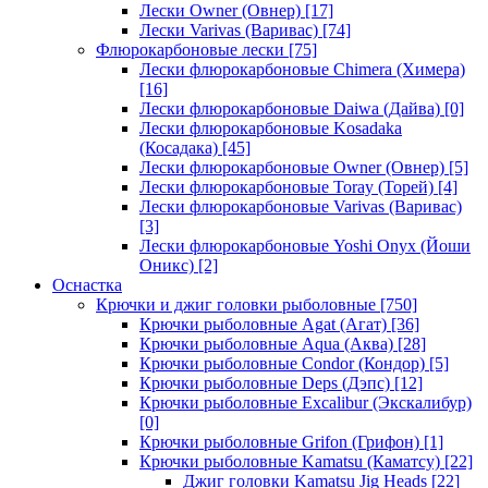
Лески Owner (Овнер)
[17]
Лески Varivas (Варивас)
[74]
Флюрокарбоновые лески
[75]
Лески флюрокарбоновые Chimera (Химера)
[16]
Лески флюрокарбоновые Daiwa (Дайва)
[0]
Лески флюрокарбоновые Kosadaka
(Косадака)
[45]
Лески флюрокарбоновые Owner (Овнер)
[5]
Лески флюрокарбоновые Toray (Торей)
[4]
Лески флюрокарбоновые Varivas (Варивас)
[3]
Лески флюрокарбоновые Yoshi Onyx (Йоши
Оникс)
[2]
Оснастка
Крючки и джиг головки рыболовные
[750]
Крючки рыболовные Agat (Агат)
[36]
Крючки рыболовные Aqua (Аква)
[28]
Крючки рыболовные Condor (Кондор)
[5]
Крючки рыболовные Deps (Дэпс)
[12]
Крючки рыболовные Excalibur (Экскалибур)
[0]
Крючки рыболовные Grifon (Грифон)
[1]
Крючки рыболовные Kamatsu (Каматсу)
[22]
Джиг головки Kamatsu Jig Heads
[22]