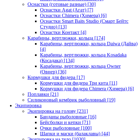
Оснастки (готовые разные)
[30]
Оснастки Agat (Агат)
[7]
Оснастки Chimera (Химера)
[6]
Оснастки Smart Baits Studio (Смарт Бейтс
Студио)
[13]
Оснастки Контакт
[4]
Карабины, вертлюжки, кольца
[174]
Карабины, вертлюжки, кольца Daiwa (Дайва)
[4]
Карабины, вертлюжки, кольца Kosadaka
(Косадака)
[134]
Карабины, вертлюжки, кольца Owner
(Овнер)
[36]
Кормушки для фидера
[17]
Кормушки для фидера Три кита
[11]
Кормушки для фидера Chimera (Химера)
[6]
Поплавки
[21]
Силиконовый кембрик рыболовный
[19]
Экипировка
Экипировка на голову
[231]
Банданы рыболовные
[16]
Бейсболки и кепки
[71]
Очки рыболовные
[100]
Шапки и маски (балаклавы)
[44]
Экипировка на тело
[1030]