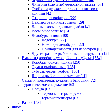
Липгрип (Lip Grip) челюстной захват
[57]
Стойки и держатели для спиннингов и
удилищ
[42]
Отцепы для воблеров
[22]
Нахлыстовый инструмент
[29]
Донные косы и донные грабли
[4]
Весы рыболовные
[14]
Ледобуры и ножи
[99]
Ледобуры
[77]
Ножи для ледобуров
[22]
Принадлежности для ледобуров
[0]
Другие разные рыболовные инструменты
[2]
Емкости (коробки, сумки, боксы, тубусы)
[554]
Коробки, боксы, ящики
[250]
Сумки рыболовные
[135]
Тубусы, чехлы, кофры
[158]
Ящики рыболовные зимние
[11]
Садки и подсачеки, куканы и багорики
[72]
Туристическое снаряжение
[63]
Посуда
[63]
Термосы и термокружки,
термоконтейнеры
[63]
Разное
[53]
Флот