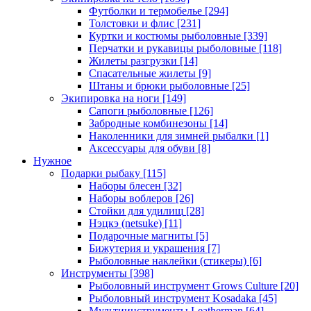
Футболки и термобелье
[294]
Толстовки и флис
[231]
Куртки и костюмы рыболовные
[339]
Перчатки и рукавицы рыболовные
[118]
Жилеты разгрузки
[14]
Спасательные жилеты
[9]
Штаны и брюки рыболовные
[25]
Экипировка на ноги
[149]
Сапоги рыболовные
[126]
Забродные комбинезоны
[14]
Наколенники для зимней рыбалки
[1]
Аксессуары для обуви
[8]
Нужное
Подарки рыбаку
[115]
Наборы блесен
[32]
Наборы воблеров
[26]
Стойки для удилищ
[28]
Нэцкэ (netsuke)
[11]
Подарочные магниты
[5]
Бижутерия и украшения
[7]
Рыболовные наклейки (стикеры)
[6]
Инструменты
[398]
Рыболовный инструмент Grows Culture
[20]
Рыболовный инструмент Kosadaka
[45]
Мультиинструменты Leatherman
[64]