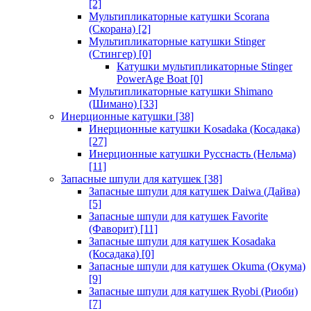
[2]
Мультипликаторные катушки Scorana
(Скорана)
[2]
Мультипликаторные катушки Stinger
(Стингер)
[0]
Катушки мультипликаторные Stinger
PowerAge Boat
[0]
Мультипликаторные катушки Shimano
(Шимано)
[33]
Инерционные катушки
[38]
Инерционные катушки Kosadaka (Косадака)
[27]
Инерционные катушки Русснасть (Нельма)
[11]
Запасные шпули для катушек
[38]
Запасные шпули для катушек Daiwa (Дайва)
[5]
Запасные шпули для катушек Favorite
(Фаворит)
[11]
Запасные шпули для катушек Kosadaka
(Косадака)
[0]
Запасные шпули для катушек Okuma (Окума)
[9]
Запасные шпули для катушек Ryobi (Риоби)
[7]