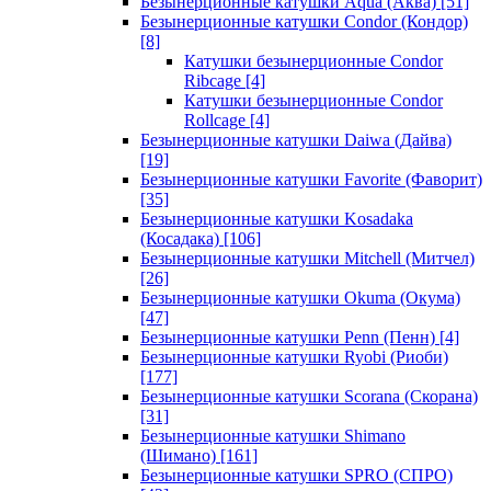
Безынерционные катушки Aqua (Аква)
[51]
Безынерционные катушки Condor (Кондор)
[8]
Катушки безынерционные Condor
Ribcage
[4]
Катушки безынерционные Condor
Rollcage
[4]
Безынерционные катушки Daiwa (Дайва)
[19]
Безынерционные катушки Favorite (Фаворит)
[35]
Безынерционные катушки Kosadaka
(Косадака)
[106]
Безынерционные катушки Mitchell (Митчел)
[26]
Безынерционные катушки Okuma (Окума)
[47]
Безынерционные катушки Penn (Пенн)
[4]
Безынерционные катушки Ryobi (Риоби)
[177]
Безынерционные катушки Scorana (Скорана)
[31]
Безынерционные катушки Shimano
(Шимано)
[161]
Безынерционные катушки SPRO (СПРО)