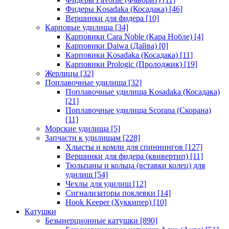
Фидеры Kosadaka (Косадака)
[46]
Вершинки для фидера
[10]
Карповые удилища
[34]
Карповики Cara Noble (Кара Нобле)
[4]
Карповики Daiwa (Дайва)
[0]
Карповики Kosadaka (Косадака)
[11]
Карповики Prologic (Пролоджик)
[19]
Жерлицы
[32]
Поплавочные удилища
[32]
Поплавочные удилища Kosadaka (Косадака)
[21]
Поплавочные удилища Scorana (Скорана)
[11]
Морские удилища
[5]
Запчасти к удилищам
[228]
Хлысты и комли для спиннингов
[127]
Вершинки для фидера (квивертип)
[11]
Тюльпаны и кольца (вставки колец) для
удилищ
[54]
Чехлы для удилищ
[12]
Сигнализаторы поклевки
[14]
Hook Keeper (Хуккипер)
[10]
Катушки
Безынерционные катушки
[890]