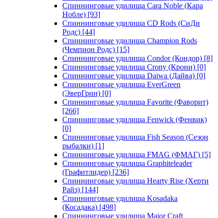
Спиннинговые удилища Cara Noble (Кара
Нобле)
[93]
Спиннинговые удилища CD Rods (СиДи
Родс)
[44]
Спиннинговые удилища Champion Rods
(Чемпион Родс)
[15]
Спиннинговые удилища Condor (Кондор)
[8]
Спиннинговые удилища Crony (Крони)
[0]
Спиннинговые удилища Daiwa (Дайва)
[0]
Спиннинговые удилища EverGreen
(ЭверГрин)
[0]
Спиннинговые удилища Favorite (Фаворит)
[266]
Спиннинговые удилища Fenwick (Фенвик)
[0]
Спиннинговые удилища Fish Season (Сезон
рыбалки)
[1]
Спиннинговые удилища FMAG (ФМАГ)
[5]
Спиннинговые удилища Graphiteleader
(Графитлидер)
[236]
Спиннинговые удилища Hearty Rise (Херти
Райз)
[144]
Спиннинговые удилища Kosadaka
(Косадака)
[498]
Спиннинговые удилища Major Craft