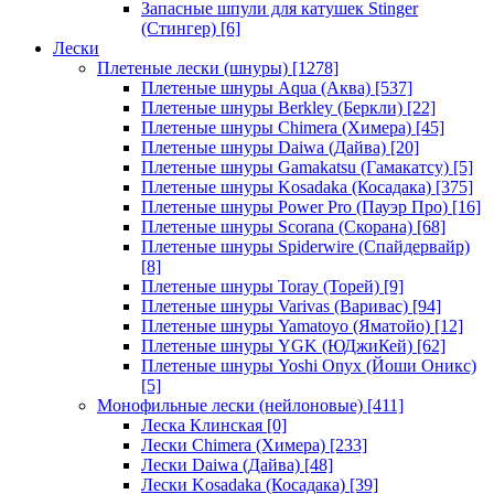
Запасные шпули для катушек Stinger
(Стингер)
[6]
Лески
Плетеные лески (шнуры)
[1278]
Плетеные шнуры Aqua (Аква)
[537]
Плетеные шнуры Berkley (Беркли)
[22]
Плетеные шнуры Chimera (Химера)
[45]
Плетеные шнуры Daiwa (Дайва)
[20]
Плетеные шнуры Gamakatsu (Гамакатсу)
[5]
Плетеные шнуры Kosadaka (Косадака)
[375]
Плетеные шнуры Power Pro (Пауэр Про)
[16]
Плетеные шнуры Scorana (Скорана)
[68]
Плетеные шнуры Spiderwire (Спайдервайр)
[8]
Плетеные шнуры Toray (Торей)
[9]
Плетеные шнуры Varivas (Варивас)
[94]
Плетеные шнуры Yamatoyo (Яматойо)
[12]
Плетеные шнуры YGK (ЮДжиКей)
[62]
Плетеные шнуры Yoshi Onyx (Йоши Оникс)
[5]
Монофильные лески (нейлоновые)
[411]
Леска Клинская
[0]
Лески Chimera (Химера)
[233]
Лески Daiwa (Дайва)
[48]
Лески Kosadaka (Косадака)
[39]