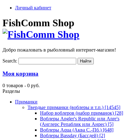
Личный кабинет
FishComm Shop
Добро пожаловать в рыболовный интернет-магазин!
Search:
Моя корзина
0 товаров -
0 руб.
Разделы
Приманки
Твердые приманки (воблеры и т.п.)
[14545]
Набор воблеров (набор приманок)
[28]
Воблеры Angler's Republic или Anre's
(Англерс Репаблик или Анрес)
[5]
Воблеры Aqua (Аква С.-Пб.)
[648]
Воблеры Bassday (Бассдей)
[2]