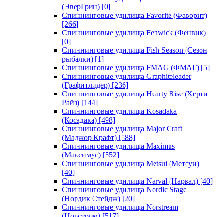
(ЭверГрин)
[0]
Спиннинговые удилища Favorite (Фаворит)
[266]
Спиннинговые удилища Fenwick (Фенвик)
[0]
Спиннинговые удилища Fish Season (Сезон
рыбалки)
[1]
Спиннинговые удилища FMAG (ФМАГ)
[5]
Спиннинговые удилища Graphiteleader
(Графитлидер)
[236]
Спиннинговые удилища Hearty Rise (Херти
Райз)
[144]
Спиннинговые удилища Kosadaka
(Косадака)
[498]
Спиннинговые удилища Major Craft
(Маджор Крафт)
[588]
Спиннинговые удилища Maximus
(Максимус)
[552]
Спиннинговые удилища Metsui (Метсуи)
[40]
Спиннинговые удилища Narval (Нарвал)
[40]
Спиннинговые удилища Nordic Stage
(Нордик Стейдж)
[20]
Спиннинговые удилища Norstream
(Норстрим)
[517]