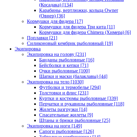
(Косадака)
[134]
Карабины, вертлюжки, кольца Owner
(Овнер)
[36]
Кормушки для фидера
[17]
Кормушки для фидера Три кита
[11]
Кормушки для фидера Chimera (Химера)
[6]
Поплавки
[21]
Силиконовый кембрик рыболовный
[19]
Экипировка
Экипировка на голову
[231]
Банданы рыболовные
[16]
Бейсболки и кепки
[71]
Очки рыболовные
[100]
Шапки и маски (балаклавы)
[44]
Экипировка на тело
[1030]
Футболки и термобелье
[294]
Толстовки и флис
[231]
Куртки и костюмы рыболовные
[339]
Перчатки и рукавицы рыболовные
[118]
Жилеты разгрузки
[14]
Спасательные жилеты
[9]
Штаны и брюки рыболовные
[25]
Экипировка на ноги
[149]
Сапоги рыболовные
[126]
Забродные комбинезоны
[14]