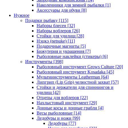
Наколенники для зимней рыбалки
[1]
Аксессуары для обуви
[8]
Нужное
Подарки рыбаку
[115]
Наборы блесен
[32]
Наборы воблеров
[26]
Стойки для удилищ
[28]
Нэцкэ (netsuke)
[11]
Подарочные магниты
[5]
Бижутерия и украшения
[7]
Рыболовные наклейки (стикеры)
[6]
Инструменты
[398]
Рыболовный инструмент Grows Culture
[20]
Рыболовный инструмент Kosadaka
[45]
Мультиинструменты Leatherman
[64]
Липгрип (Lip Grip) челюстной захват
[57]
Стойки и держатели для спиннингов и
удилищ
[42]
Отцепы для воблеров
[22]
Нахлыстовый инструмент
[29]
Донные косы и донные грабли
[4]
Весы рыболовные
[14]
Ледобуры и ножи
[99]
Ледобуры
[77]