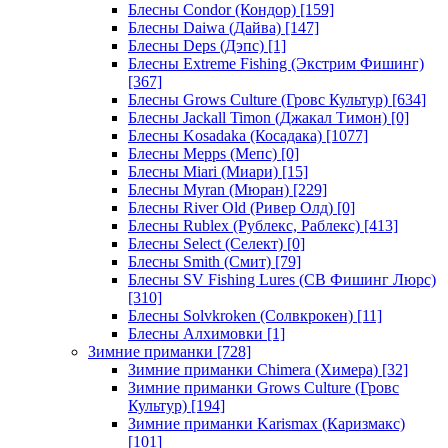
Блесны Condor (Кондор)
[159]
Блесны Daiwa (Дайва)
[147]
Блесны Deps (Дэпс)
[1]
Блесны Extreme Fishing (Экстрим Фишинг)
[367]
Блесны Grows Culture (Гровс Культур)
[634]
Блесны Jackall Timon (Джакал Тимон)
[0]
Блесны Kosadaka (Косадака)
[1077]
Блесны Mepps (Мепс)
[0]
Блесны Miari (Миари)
[15]
Блесны Myran (Мюран)
[229]
Блесны River Old (Ривер Олд)
[0]
Блесны Rublex (Рублекс, Раблекс)
[413]
Блесны Select (Селект)
[0]
Блесны Smith (Смит)
[79]
Блесны SV Fishing Lures (СВ Фишинг Люрс)
[310]
Блесны Solvkroken (Солвкрокен)
[11]
Блесны Алхимовки
[1]
Зимние приманки
[728]
Зимние приманки Chimera (Химера)
[32]
Зимние приманки Grows Culture (Гровс
Культур)
[194]
Зимние приманки Karismax (Каризмакс)
[101]