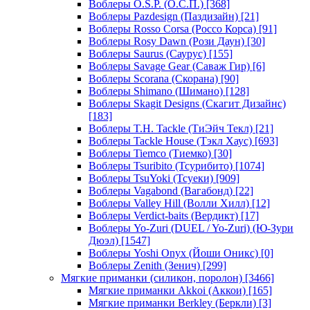
Воблеры O.S.P. (О.С.П.)
[368]
Воблеры Pazdesign (Паздизайн)
[21]
Воблеры Rosso Corsa (Россо Корса)
[91]
Воблеры Rosy Dawn (Рози Даун)
[30]
Воблеры Saurus (Саурус)
[155]
Воблеры Savage Gear (Саваж Гир)
[6]
Воблеры Scorana (Скорана)
[90]
Воблеры Shimano (Шимано)
[128]
Воблеры Skagit Designs (Скагит Дизайнс)
[183]
Воблеры T.H. Tackle (ТиЭйч Текл)
[21]
Воблеры Tackle House (Тэкл Хаус)
[693]
Воблеры Tiemco (Тиемко)
[30]
Воблеры Tsuribito (Тсурибито)
[1074]
Воблеры TsuYoki (Тсуеки)
[909]
Воблеры Vagabond (Вагабонд)
[22]
Воблеры Valley Hill (Волли Хилл)
[12]
Воблеры Verdict-baits (Вердикт)
[17]
Воблеры Yo-Zuri (DUEL / Yo-Zuri) (Ю-Зури
Дюэл)
[1547]
Воблеры Yoshi Onyx (Йоши Оникс)
[0]
Воблеры Zenith (Зенич)
[299]
Мягкие приманки (силикон, поролон)
[3466]
Мягкие приманки Akkoi (Аккои)
[165]
Мягкие приманки Berkley (Беркли)
[3]