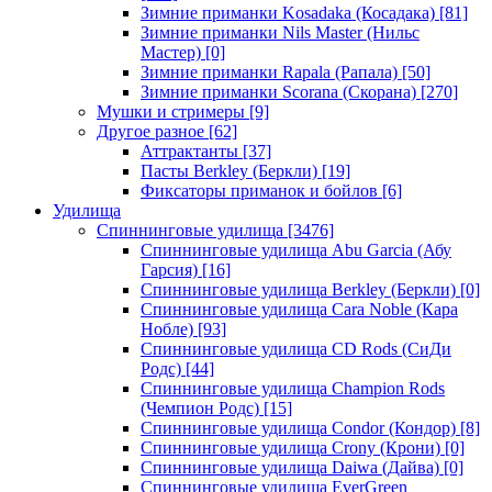
Зимние приманки Kosadaka (Косадака)
[81]
Зимние приманки Nils Master (Нильс
Мастер)
[0]
Зимние приманки Rapala (Рапала)
[50]
Зимние приманки Scorana (Скорана)
[270]
Мушки и стримеры
[9]
Другое разное
[62]
Аттрактанты
[37]
Пасты Berkley (Беркли)
[19]
Фиксаторы приманок и бойлов
[6]
Удилища
Спиннинговые удилища
[3476]
Спиннинговые удилища Abu Garcia (Абу
Гарсия)
[16]
Спиннинговые удилища Berkley (Беркли)
[0]
Спиннинговые удилища Cara Noble (Кара
Нобле)
[93]
Спиннинговые удилища CD Rods (СиДи
Родс)
[44]
Спиннинговые удилища Champion Rods
(Чемпион Родс)
[15]
Спиннинговые удилища Condor (Кондор)
[8]
Спиннинговые удилища Crony (Крони)
[0]
Спиннинговые удилища Daiwa (Дайва)
[0]
Спиннинговые удилища EverGreen