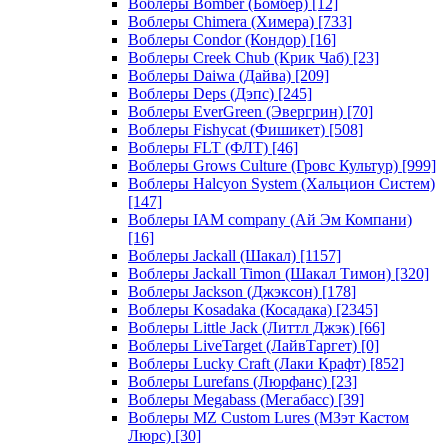
Воблеры Bomber (Бомбер)
[12]
Воблеры Chimera (Химера)
[733]
Воблеры Condor (Кондор)
[16]
Воблеры Creek Chub (Крик Чаб)
[23]
Воблеры Daiwa (Дайва)
[209]
Воблеры Deps (Дэпс)
[245]
Воблеры EverGreen (Эвергрин)
[70]
Воблеры Fishycat (Фишикет)
[508]
Воблеры FLT (ФЛТ)
[46]
Воблеры Grows Culture (Гровс Культур)
[999]
Воблеры Halcyon System (Хальцион Систем)
[147]
Воблеры IAM company (Ай Эм Компани)
[16]
Воблеры Jackall (Шакал)
[1157]
Воблеры Jackall Timon (Шакал Тимон)
[320]
Воблеры Jackson (Джэксон)
[178]
Воблеры Kosadaka (Косадака)
[2345]
Воблеры Little Jack (Литтл Джэк)
[66]
Воблеры LiveTarget (ЛайвТаргет)
[0]
Воблеры Lucky Craft (Лаки Крафт)
[852]
Воблеры Lurefans (Люрфанс)
[23]
Воблеры Megabass (Мегабасс)
[39]
Воблеры MZ Custom Lures (МЗэт Кастом
Люрс)
[30]