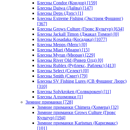
Блесны Condor (Кондор)
[159]
Блесны Daiwa (Дайва)
[147]
Блесны Deps (Дэпс)
[1]
Блесны Extreme Fishing (Экстрим Фишинг)
[367]
Блесны Grows Culture (Гровс Культур)
[634]
Блесны Jackall Timon (Джакал Тимон)
[0]
Блесны Kosadaka (Косадака)
[1077]
Блесны Mepps (Мепс)
[0]
Блесны Miari (Миари)
[15]
Блесны Myran (Мюран)
[229]
Блесны River Old (Ривер Олд)
[0]
Блесны Rublex (Рублекс, Раблекс)
[413]
Блесны Select (Селект)
[0]
Блесны Smith (Смит)
[79]
Блесны SV Fishing Lures (СВ Фишинг Люрс)
[310]
Блесны Solvkroken (Солвкрокен)
[11]
Блесны Алхимовки
[1]
Зимние приманки
[728]
Зимние приманки Chimera (Химера)
[32]
Зимние приманки Grows Culture (Гровс
Культур)
[194]
Зимние приманки Karismax (Каризмакс)
[101]