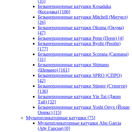
[35]
Безынерционные катушки Kosadaka
(Косадака)
[106]
Безынерционные катушки Mitchell (Митчел)
[26]
Безынерционные катушки Okuma (Окума)
[47]
Безынерционные катушки Penn (Пенн)
[4]
Безынерционные катушки Ryobi (Риоби)
[177]
Безынерционные катушки Scorana (Скорана)
[31]
Безынерционные катушки Shimano
(Шимано)
[161]
Безынерционные катушки SPRO (СПРО)
[42]
Безынерционные катушки Stinger (Стингер)
[136]
Безынерционные катушки Yin Tai (Джин
Тай)
[32]
Безынерционные катушки Yoshi Onyx (Йоши
Оникс)
[15]
Мультипликаторные катушки
[75]
Мультипликаторные катушки Abu Garcia
(Абу Гарсия)
[0]