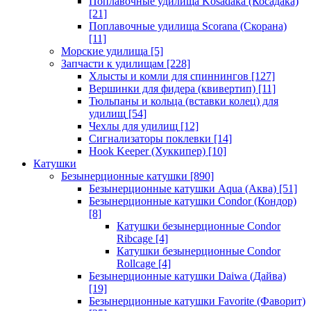
Поплавочные удилища Kosadaka (Косадака)
[21]
Поплавочные удилища Scorana (Скорана)
[11]
Морские удилища
[5]
Запчасти к удилищам
[228]
Хлысты и комли для спиннингов
[127]
Вершинки для фидера (квивертип)
[11]
Тюльпаны и кольца (вставки колец) для
удилищ
[54]
Чехлы для удилищ
[12]
Сигнализаторы поклевки
[14]
Hook Keeper (Хуккипер)
[10]
Катушки
Безынерционные катушки
[890]
Безынерционные катушки Aqua (Аква)
[51]
Безынерционные катушки Condor (Кондор)
[8]
Катушки безынерционные Condor
Ribcage
[4]
Катушки безынерционные Condor
Rollcage
[4]
Безынерционные катушки Daiwa (Дайва)
[19]
Безынерционные катушки Favorite (Фаворит)