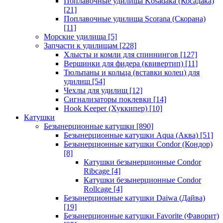
Поплавочные удилища Kosadaka (Косадака)
[21]
Поплавочные удилища Scorana (Скорана)
[11]
Морские удилища
[5]
Запчасти к удилищам
[228]
Хлысты и комли для спиннингов
[127]
Вершинки для фидера (квивертип)
[11]
Тюльпаны и кольца (вставки колец) для
удилищ
[54]
Чехлы для удилищ
[12]
Сигнализаторы поклевки
[14]
Hook Keeper (Хуккипер)
[10]
Катушки
Безынерционные катушки
[890]
Безынерционные катушки Aqua (Аква)
[51]
Безынерционные катушки Condor (Кондор)
[8]
Катушки безынерционные Condor
Ribcage
[4]
Катушки безынерционные Condor
Rollcage
[4]
Безынерционные катушки Daiwa (Дайва)
[19]
Безынерционные катушки Favorite (Фаворит)