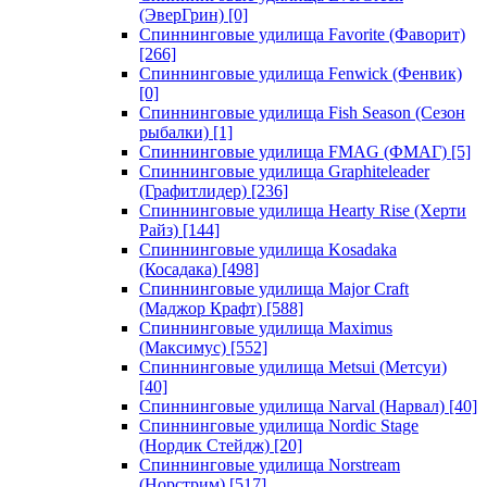
(ЭверГрин)
[0]
Спиннинговые удилища Favorite (Фаворит)
[266]
Спиннинговые удилища Fenwick (Фенвик)
[0]
Спиннинговые удилища Fish Season (Сезон
рыбалки)
[1]
Спиннинговые удилища FMAG (ФМАГ)
[5]
Спиннинговые удилища Graphiteleader
(Графитлидер)
[236]
Спиннинговые удилища Hearty Rise (Херти
Райз)
[144]
Спиннинговые удилища Kosadaka
(Косадака)
[498]
Спиннинговые удилища Major Craft
(Маджор Крафт)
[588]
Спиннинговые удилища Maximus
(Максимус)
[552]
Спиннинговые удилища Metsui (Метсуи)
[40]
Спиннинговые удилища Narval (Нарвал)
[40]
Спиннинговые удилища Nordic Stage
(Нордик Стейдж)
[20]
Спиннинговые удилища Norstream
(Норстрим)
[517]