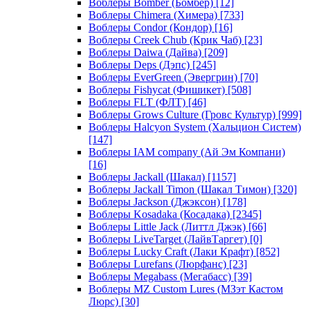
Воблеры Bomber (Бомбер)
[12]
Воблеры Chimera (Химера)
[733]
Воблеры Condor (Кондор)
[16]
Воблеры Creek Chub (Крик Чаб)
[23]
Воблеры Daiwa (Дайва)
[209]
Воблеры Deps (Дэпс)
[245]
Воблеры EverGreen (Эвергрин)
[70]
Воблеры Fishycat (Фишикет)
[508]
Воблеры FLT (ФЛТ)
[46]
Воблеры Grows Culture (Гровс Культур)
[999]
Воблеры Halcyon System (Хальцион Систем)
[147]
Воблеры IAM company (Ай Эм Компани)
[16]
Воблеры Jackall (Шакал)
[1157]
Воблеры Jackall Timon (Шакал Тимон)
[320]
Воблеры Jackson (Джэксон)
[178]
Воблеры Kosadaka (Косадака)
[2345]
Воблеры Little Jack (Литтл Джэк)
[66]
Воблеры LiveTarget (ЛайвТаргет)
[0]
Воблеры Lucky Craft (Лаки Крафт)
[852]
Воблеры Lurefans (Люрфанс)
[23]
Воблеры Megabass (Мегабасс)
[39]
Воблеры MZ Custom Lures (МЗэт Кастом
Люрс)
[30]