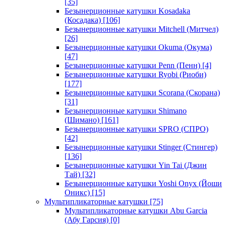
[35]
Безынерционные катушки Kosadaka
(Косадака)
[106]
Безынерционные катушки Mitchell (Митчел)
[26]
Безынерционные катушки Okuma (Окума)
[47]
Безынерционные катушки Penn (Пенн)
[4]
Безынерционные катушки Ryobi (Риоби)
[177]
Безынерционные катушки Scorana (Скорана)
[31]
Безынерционные катушки Shimano
(Шимано)
[161]
Безынерционные катушки SPRO (СПРО)
[42]
Безынерционные катушки Stinger (Стингер)
[136]
Безынерционные катушки Yin Tai (Джин
Тай)
[32]
Безынерционные катушки Yoshi Onyx (Йоши
Оникс)
[15]
Мультипликаторные катушки
[75]
Мультипликаторные катушки Abu Garcia
(Абу Гарсия)
[0]