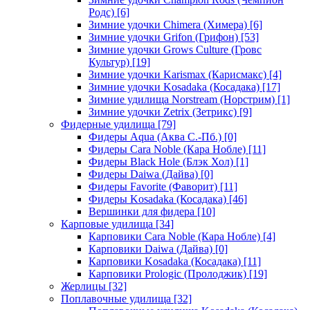
Родс)
[6]
Зимние удочки Chimera (Химера)
[6]
Зимние удочки Grifon (Грифон)
[53]
Зимние удочки Grows Culture (Гровс
Культур)
[19]
Зимние удочки Karismax (Карисмакс)
[4]
Зимние удочки Kosadaka (Косадака)
[17]
Зимние удилища Norstream (Норстрим)
[1]
Зимние удочки Zetrix (Зетрикс)
[9]
Фидерные удилища
[79]
Фидеры Aqua (Аква С.-Пб.)
[0]
Фидеры Cara Noble (Кара Нобле)
[11]
Фидеры Black Hole (Блэк Хол)
[1]
Фидеры Daiwa (Дайва)
[0]
Фидеры Favorite (Фаворит)
[11]
Фидеры Kosadaka (Косадака)
[46]
Вершинки для фидера
[10]
Карповые удилища
[34]
Карповики Cara Noble (Кара Нобле)
[4]
Карповики Daiwa (Дайва)
[0]
Карповики Kosadaka (Косадака)
[11]
Карповики Prologic (Пролоджик)
[19]
Жерлицы
[32]
Поплавочные удилища
[32]