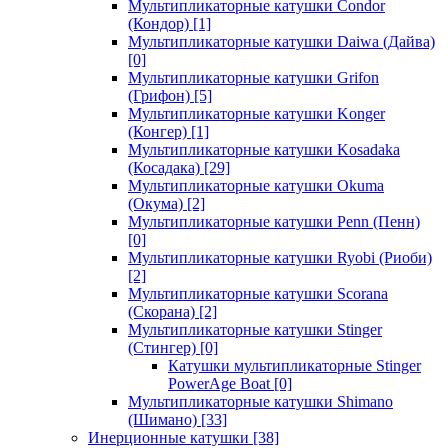
Мультипликаторные катушки Condor
(Кондор)
[1]
Мультипликаторные катушки Daiwa (Дайва)
[0]
Мультипликаторные катушки Grifon
(Грифон)
[5]
Мультипликаторные катушки Konger
(Конгер)
[1]
Мультипликаторные катушки Kosadaka
(Косадака)
[29]
Мультипликаторные катушки Okuma
(Окума)
[2]
Мультипликаторные катушки Penn (Пенн)
[0]
Мультипликаторные катушки Ryobi (Риоби)
[2]
Мультипликаторные катушки Scorana
(Скорана)
[2]
Мультипликаторные катушки Stinger
(Стингер)
[0]
Катушки мультипликаторные Stinger
PowerAge Boat
[0]
Мультипликаторные катушки Shimano
(Шимано)
[33]
Инерционные катушки
[38]