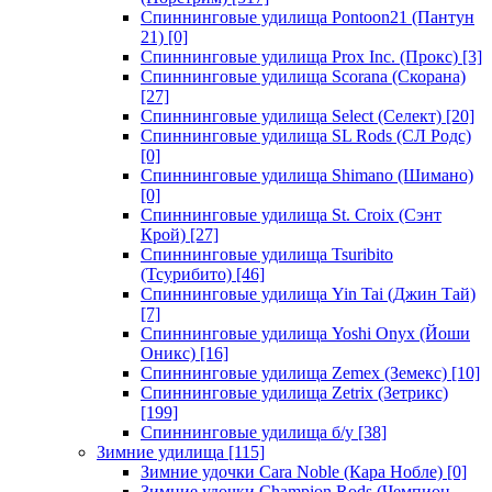
Спиннинговые удилища Pontoon21 (Пантун
21)
[0]
Спиннинговые удилища Prox Inc. (Прокс)
[3]
Спиннинговые удилища Scorana (Скорана)
[27]
Спиннинговые удилища Select (Селект)
[20]
Спиннинговые удилища SL Rods (СЛ Родс)
[0]
Спиннинговые удилища Shimano (Шимано)
[0]
Спиннинговые удилища St. Croix (Сэнт
Крой)
[27]
Спиннинговые удилища Tsuribito
(Тсурибито)
[46]
Спиннинговые удилища Yin Tai (Джин Тай)
[7]
Спиннинговые удилища Yoshi Onyx (Йоши
Оникс)
[16]
Спиннинговые удилища Zemex (Земекс)
[10]
Спиннинговые удилища Zetrix (Зетрикс)
[199]
Спиннинговые удилища б/у
[38]
Зимние удилища
[115]
Зимние удочки Cara Noble (Кара Нобле)
[0]
Зимние удочки Champion Rods (Чемпион