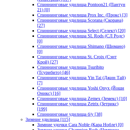
Спиннинговые удилища Pontoon21 (Пантун
21)
[0]
Спиннинговые удилища Prox Inc. (Прокс)
[3]
Спиннинговые удилища Scorana (Скорана)
[27]
Спиннинговые удилища Select (Селект)
[20]
Спиннинговые удилища SL Rods (СЛ Родс)
[0]
Спиннинговые удилища Shimano (Шимано)
[0]
Спиннинговые удилища St. Croix (Сэнт
Крой)
[27]
Спиннинговые удилища Tsuribito
(Тсурибито)
[46]
Спиннинговые удилища Yin Tai (Джин Тай)
[7]
Спиннинговые удилища Yoshi Onyx (Йоши
Оникс)
[16]
Спиннинговые удилища Zemex (Земекс)
[10]
Спиннинговые удилища Zetrix (Зетрикс)
[199]
Спиннинговые удилища б/у
[38]
Зимние удилища
[115]
Зимние удочки Cara Noble (Кара Нобле)
[0]
Зимние удочки Champion Rods (Чемпион