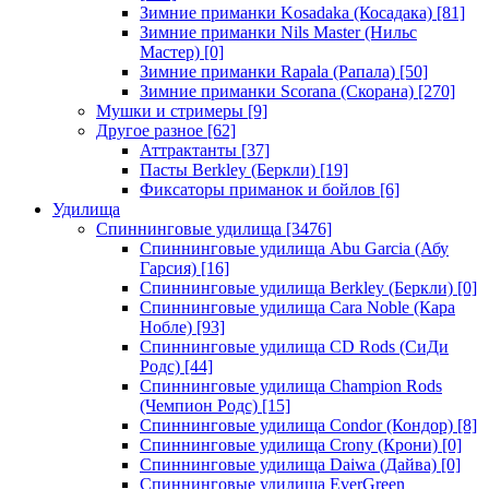
Зимние приманки Kosadaka (Косадака)
[81]
Зимние приманки Nils Master (Нильс
Мастер)
[0]
Зимние приманки Rapala (Рапала)
[50]
Зимние приманки Scorana (Скорана)
[270]
Мушки и стримеры
[9]
Другое разное
[62]
Аттрактанты
[37]
Пасты Berkley (Беркли)
[19]
Фиксаторы приманок и бойлов
[6]
Удилища
Спиннинговые удилища
[3476]
Спиннинговые удилища Abu Garcia (Абу
Гарсия)
[16]
Спиннинговые удилища Berkley (Беркли)
[0]
Спиннинговые удилища Cara Noble (Кара
Нобле)
[93]
Спиннинговые удилища CD Rods (СиДи
Родс)
[44]
Спиннинговые удилища Champion Rods
(Чемпион Родс)
[15]
Спиннинговые удилища Condor (Кондор)
[8]
Спиннинговые удилища Crony (Крони)
[0]
Спиннинговые удилища Daiwa (Дайва)
[0]
Спиннинговые удилища EverGreen