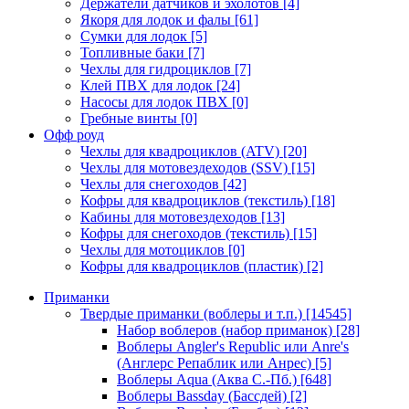
Держатели датчиков и эхолотов
[4]
Якоря для лодок и фалы
[61]
Сумки для лодок
[5]
Топливные баки
[7]
Чехлы для гидроциклов
[7]
Клей ПВХ для лодок
[24]
Насосы для лодок ПВХ
[0]
Гребные винты
[0]
Офф роуд
Чехлы для квадроциклов (ATV)
[20]
Чехлы для мотовездеходов (SSV)
[15]
Чехлы для снегоходов
[42]
Кофры для квадроциклов (текстиль)
[18]
Кабины для мотовездеходов
[13]
Кофры для снегоходов (текстиль)
[15]
Чехлы для мотоциклов
[0]
Кофры для квадроциклов (пластик)
[2]
Приманки
Твердые приманки (воблеры и т.п.)
[14545]
Набор воблеров (набор приманок)
[28]
Воблеры Angler's Republic или Anre's
(Англерс Репаблик или Анрес)
[5]
Воблеры Aqua (Аква С.-Пб.)
[648]
Воблеры Bassday (Бассдей)
[2]