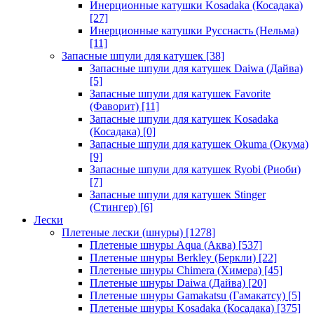
Инерционные катушки Kosadaka (Косадака)
[27]
Инерционные катушки Русснасть (Нельма)
[11]
Запасные шпули для катушек
[38]
Запасные шпули для катушек Daiwa (Дайва)
[5]
Запасные шпули для катушек Favorite
(Фаворит)
[11]
Запасные шпули для катушек Kosadaka
(Косадака)
[0]
Запасные шпули для катушек Okuma (Окума)
[9]
Запасные шпули для катушек Ryobi (Риоби)
[7]
Запасные шпули для катушек Stinger
(Стингер)
[6]
Лески
Плетеные лески (шнуры)
[1278]
Плетеные шнуры Aqua (Аква)
[537]
Плетеные шнуры Berkley (Беркли)
[22]
Плетеные шнуры Chimera (Химера)
[45]
Плетеные шнуры Daiwa (Дайва)
[20]
Плетеные шнуры Gamakatsu (Гамакатсу)
[5]
Плетеные шнуры Kosadaka (Косадака)
[375]