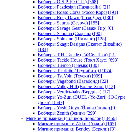
Воблеры O.S.P. (О.С.П.)
[368]
Воблеры Pazdesign (Паздизайн)
[21]
Воблеры Rosso Corsa (Россо Корса)
[91]
Воблеры Rosy Dawn (Рози Даун)
[30]
Воблеры Saurus (Саурус)
[155]
Воблеры Savage Gear (Саваж Гир)
[6]
Воблеры Scorana (Скорана)
[90]
Воблеры Shimano (Шимано)
[128]
Воблеры Skagit Designs (Скагит Дизайнс)
[183]
Воблеры T.H. Tackle (ТиЭйч Текл)
[21]
Воблеры Tackle House (Тэкл Хаус)
[693]
Воблеры Tiemco (Тиемко)
[30]
Воблеры Tsuribito (Тсурибито)
[1074]
Воблеры TsuYoki (Тсуеки)
[909]
Воблеры Vagabond (Вагабонд)
[22]
Воблеры Valley Hill (Волли Хилл)
[12]
Воблеры Verdict-baits (Вердикт)
[17]
Воблеры Yo-Zuri (DUEL / Yo-Zuri) (Ю-Зури
Дюэл)
[1547]
Воблеры Yoshi Onyx (Йоши Оникс)
[0]
Воблеры Zenith (Зенич)
[299]
Мягкие приманки (силикон, поролон)
[3466]
Мягкие приманки Akkoi (Аккои)
[165]
Мягкие приманки Berkley (Беркли)
[3]