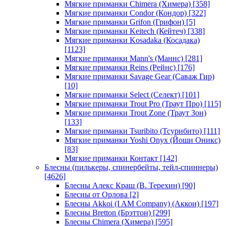
Мягкие приманки Chimera (Химера)
[358]
Мягкие приманки Condor (Кондор)
[322]
Мягкие приманки Grifon (Грифон)
[5]
Мягкие приманки Keitech (Кейтеч)
[338]
Мягкие приманки Kosadaka (Косадака)
[1123]
Мягкие приманки Mann's (Маннс)
[281]
Мягкие приманки Reins (Рейнс)
[176]
Мягкие приманки Savage Gear (Саваж Гир)
[10]
Мягкие приманки Select (Селект)
[101]
Мягкие приманки Trout Pro (Траут Про)
[115]
Мягкие приманки Trout Zone (Траут Зон)
[133]
Мягкие приманки Tsuribito (Тсурибито)
[111]
Мягкие приманки Yoshi Onyx (Йоши Оникс)
[83]
Мягкие приманки Контакт
[142]
Блесны (пилькеры, спинербейты, тейл-спиннеры)
[4626]
Блесны Алекс Краш (В. Терехин)
[90]
Блесны от Орлова
[2]
Блесны Akkoi (I AM Company) (Аккои)
[197]
Блесны Bretton (Брэттон)
[299]
Блесны Chimera (Химера)
[595]