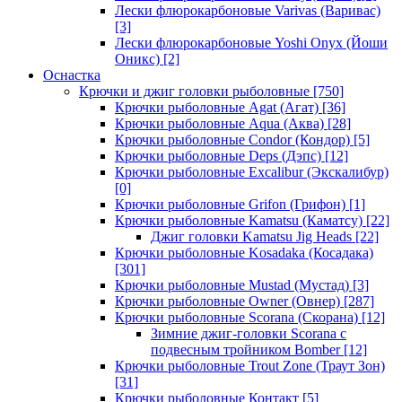
Лески флюрокарбоновые Varivas (Варивас)
[3]
Лески флюрокарбоновые Yoshi Onyx (Йоши
Оникс)
[2]
Оснастка
Крючки и джиг головки рыболовные
[750]
Крючки рыболовные Agat (Агат)
[36]
Крючки рыболовные Aqua (Аква)
[28]
Крючки рыболовные Condor (Кондор)
[5]
Крючки рыболовные Deps (Дэпс)
[12]
Крючки рыболовные Excalibur (Экскалибур)
[0]
Крючки рыболовные Grifon (Грифон)
[1]
Крючки рыболовные Kamatsu (Каматсу)
[22]
Джиг головки Kamatsu Jig Heads
[22]
Крючки рыболовные Kosadaka (Косадака)
[301]
Крючки рыболовные Mustad (Мустад)
[3]
Крючки рыболовные Owner (Овнер)
[287]
Крючки рыболовные Scorana (Скорана)
[12]
Зимние джиг-головки Scorana с
подвесным тройником Bomber
[12]
Крючки рыболовные Trout Zone (Траут Зон)
[31]
Крючки рыболовные Контакт
[5]