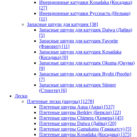
Инерционные катушки Kosadaka (Косадака)
[27]
Инерционные катушки Русснасть (Нельма)
[11]
Запасные шпули для катушек
[38]
Запасные шпули для катушек Daiwa (Дайва)
[5]
Запасные шпули для катушек Favorite
(Фаворит)
[11]
Запасные шпули для катушек Kosadaka
(Косадака)
[0]
Запасные шпули для катушек Okuma (Окума)
[9]
Запасные шпули для катушек Ryobi (Риоби)
[7]
Запасные шпули для катушек Stinger
(Стингер)
[6]
Лески
Плетеные лески (шнуры)
[1278]
Плетеные шнуры Aqua (Аква)
[537]
Плетеные шнуры Berkley (Беркли)
[22]
Плетеные шнуры Chimera (Химера)
[45]
Плетеные шнуры Daiwa (Дайва)
[20]
Плетеные шнуры Gamakatsu (Гамакатсу)
[5]
Плетеные шнуры Kosadaka (Косадака)
[375]