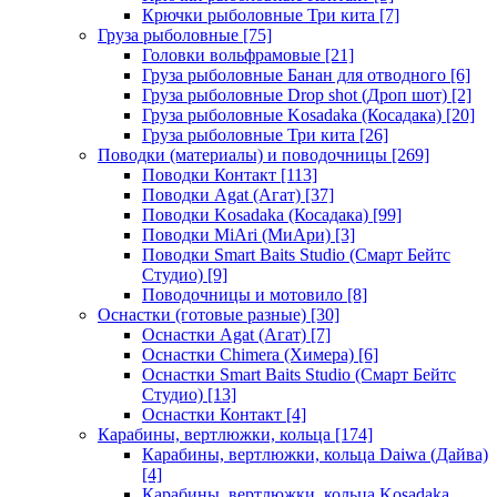
Крючки рыболовные Три кита
[7]
Груза рыболовные
[75]
Головки вольфрамовые
[21]
Груза рыболовные Банан для отводного
[6]
Груза рыболовные Drop shot (Дроп шот)
[2]
Груза рыболовные Kosadaka (Косадака)
[20]
Груза рыболовные Три кита
[26]
Поводки (материалы) и поводочницы
[269]
Поводки Контакт
[113]
Поводки Agat (Агат)
[37]
Поводки Kosadaka (Косадака)
[99]
Поводки MiAri (МиАри)
[3]
Поводки Smart Baits Studio (Смарт Бейтс
Студио)
[9]
Поводочницы и мотовило
[8]
Оснастки (готовые разные)
[30]
Оснастки Agat (Агат)
[7]
Оснастки Chimera (Химера)
[6]
Оснастки Smart Baits Studio (Смарт Бейтс
Студио)
[13]
Оснастки Контакт
[4]
Карабины, вертлюжки, кольца
[174]
Карабины, вертлюжки, кольца Daiwa (Дайва)
[4]
Карабины, вертлюжки, кольца Kosadaka