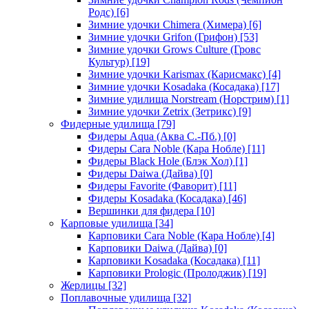
Родс)
[6]
Зимние удочки Chimera (Химера)
[6]
Зимние удочки Grifon (Грифон)
[53]
Зимние удочки Grows Culture (Гровс
Культур)
[19]
Зимние удочки Karismax (Карисмакс)
[4]
Зимние удочки Kosadaka (Косадака)
[17]
Зимние удилища Norstream (Норстрим)
[1]
Зимние удочки Zetrix (Зетрикс)
[9]
Фидерные удилища
[79]
Фидеры Aqua (Аква С.-Пб.)
[0]
Фидеры Cara Noble (Кара Нобле)
[11]
Фидеры Black Hole (Блэк Хол)
[1]
Фидеры Daiwa (Дайва)
[0]
Фидеры Favorite (Фаворит)
[11]
Фидеры Kosadaka (Косадака)
[46]
Вершинки для фидера
[10]
Карповые удилища
[34]
Карповики Cara Noble (Кара Нобле)
[4]
Карповики Daiwa (Дайва)
[0]
Карповики Kosadaka (Косадака)
[11]
Карповики Prologic (Пролоджик)
[19]
Жерлицы
[32]
Поплавочные удилища
[32]