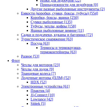
Ножи для ледобуров
[22]
Принадлежности для ледобуров
[0]
Другие разные рыболовные инструменты
[2]
Емкости (коробки, сумки, боксы, тубусы)
[554]
Коробки, боксы, ящики
[250]
Сумки рыболовные
[135]
Тубусы, чехлы, кофры
[158]
Ящики рыболовные зимние
[11]
Садки и подсачеки, куканы и багорики
[72]
Туристическое снаряжение
[63]
Посуда
[63]
Термосы и термокружки,
термоконтейнеры
[63]
Разное
[53]
Флот
Чехлы для моторов
[23]
Чехлы для лодок
[9]
Транцевые колеса
[7]
Лодочные моторы (ПЛМ)
[52]
HDX
[52]
Электронные устройства
[61]
Практик
[4]
JJ-Connect
[10]
Lowrance
[42]
Sititek
[5]