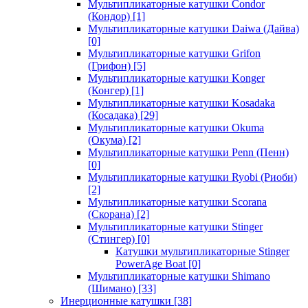
Мультипликаторные катушки Condor
(Кондор)
[1]
Мультипликаторные катушки Daiwa (Дайва)
[0]
Мультипликаторные катушки Grifon
(Грифон)
[5]
Мультипликаторные катушки Konger
(Конгер)
[1]
Мультипликаторные катушки Kosadaka
(Косадака)
[29]
Мультипликаторные катушки Okuma
(Окума)
[2]
Мультипликаторные катушки Penn (Пенн)
[0]
Мультипликаторные катушки Ryobi (Риоби)
[2]
Мультипликаторные катушки Scorana
(Скорана)
[2]
Мультипликаторные катушки Stinger
(Стингер)
[0]
Катушки мультипликаторные Stinger
PowerAge Boat
[0]
Мультипликаторные катушки Shimano
(Шимано)
[33]
Инерционные катушки
[38]