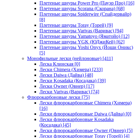
Плетеные шнуры Power Pro (Пауэр Про)
[16]
Плетеные шнуры Scorana (Скорана)
[68]
Плетеные шнуры Spiderwire (Спайдервайр)
[8]
Плетеные шнуры Toray (Торей)
[9]
Плетеные шнуры Varivas (Варивас)
[94]
Плетеные шнуры Yamatoyo (Яматойо)
[12]
Плетеные шнуры YGK (ЮДжиКей)
[62]
Плетеные шнуры Yoshi Onyx (Йоши Оникс)
[5]
Монофильные лески (нейлоновые)
[411]
Леска Клинская
[0]
Лески Chimera (Химера)
[233]
Лески Daiwa (Дайва)
[48]
Лески Kosadaka (Косадака)
[39]
Лески Owner (Овнер)
[17]
Лески Varivas (Варивас)
[74]
Флюрокарбоновые лески
[75]
Лески флюрокарбоновые Chimera (Химера)
[16]
Лески флюрокарбоновые Daiwa (Дайва)
[0]
Лески флюрокарбоновые Kosadaka
(Косадака)
[45]
Лески флюрокарбоновые Owner (Овнер)
[5]
Лески флюрокарбоновые Toray (Торей)
[4]