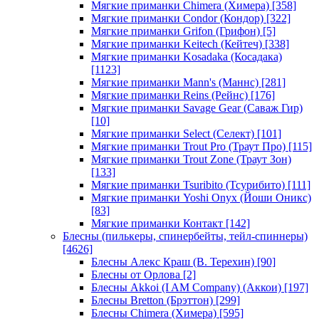
Мягкие приманки Chimera (Химера)
[358]
Мягкие приманки Condor (Кондор)
[322]
Мягкие приманки Grifon (Грифон)
[5]
Мягкие приманки Keitech (Кейтеч)
[338]
Мягкие приманки Kosadaka (Косадака)
[1123]
Мягкие приманки Mann's (Маннс)
[281]
Мягкие приманки Reins (Рейнс)
[176]
Мягкие приманки Savage Gear (Саваж Гир)
[10]
Мягкие приманки Select (Селект)
[101]
Мягкие приманки Trout Pro (Траут Про)
[115]
Мягкие приманки Trout Zone (Траут Зон)
[133]
Мягкие приманки Tsuribito (Тсурибито)
[111]
Мягкие приманки Yoshi Onyx (Йоши Оникс)
[83]
Мягкие приманки Контакт
[142]
Блесны (пилькеры, спинербейты, тейл-спиннеры)
[4626]
Блесны Алекс Краш (В. Терехин)
[90]
Блесны от Орлова
[2]
Блесны Akkoi (I AM Company) (Аккои)
[197]
Блесны Bretton (Брэттон)
[299]
Блесны Chimera (Химера)
[595]