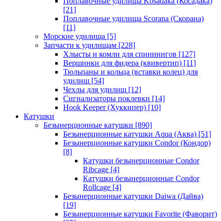
Поплавочные удилища Kosadaka (Косадака)
[21]
Поплавочные удилища Scorana (Скорана)
[11]
Морские удилища
[5]
Запчасти к удилищам
[228]
Хлысты и комли для спиннингов
[127]
Вершинки для фидера (квивертип)
[11]
Тюльпаны и кольца (вставки колец) для
удилищ
[54]
Чехлы для удилищ
[12]
Сигнализаторы поклевки
[14]
Hook Keeper (Хуккипер)
[10]
Катушки
Безынерционные катушки
[890]
Безынерционные катушки Aqua (Аква)
[51]
Безынерционные катушки Condor (Кондор)
[8]
Катушки безынерционные Condor
Ribcage
[4]
Катушки безынерционные Condor
Rollcage
[4]
Безынерционные катушки Daiwa (Дайва)
[19]
Безынерционные катушки Favorite (Фаворит)