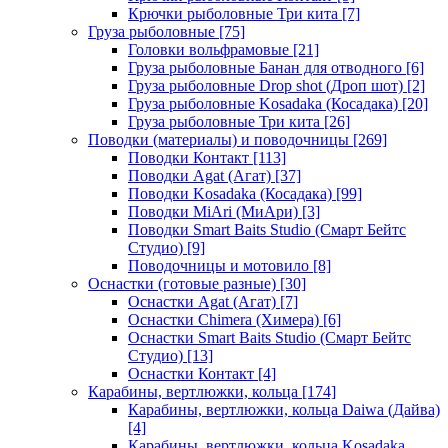
Крючки рыболовные Три кита
[7]
Груза рыболовные
[75]
Головки вольфрамовые
[21]
Груза рыболовные Банан для отводного
[6]
Груза рыболовные Drop shot (Дроп шот)
[2]
Груза рыболовные Kosadaka (Косадака)
[20]
Груза рыболовные Три кита
[26]
Поводки (материалы) и поводочницы
[269]
Поводки Контакт
[113]
Поводки Agat (Агат)
[37]
Поводки Kosadaka (Косадака)
[99]
Поводки MiAri (МиАри)
[3]
Поводки Smart Baits Studio (Смарт Бейтс
Студио)
[9]
Поводочницы и мотовило
[8]
Оснастки (готовые разные)
[30]
Оснастки Agat (Агат)
[7]
Оснастки Chimera (Химера)
[6]
Оснастки Smart Baits Studio (Смарт Бейтс
Студио)
[13]
Оснастки Контакт
[4]
Карабины, вертлюжки, кольца
[174]
Карабины, вертлюжки, кольца Daiwa (Дайва)
[4]
Карабины, вертлюжки, кольца Kosadaka