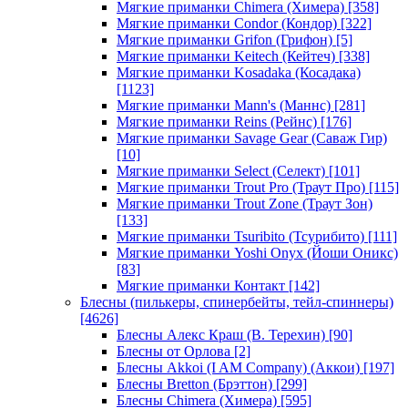
Мягкие приманки Chimera (Химера)
[358]
Мягкие приманки Condor (Кондор)
[322]
Мягкие приманки Grifon (Грифон)
[5]
Мягкие приманки Keitech (Кейтеч)
[338]
Мягкие приманки Kosadaka (Косадака)
[1123]
Мягкие приманки Mann's (Маннс)
[281]
Мягкие приманки Reins (Рейнс)
[176]
Мягкие приманки Savage Gear (Саваж Гир)
[10]
Мягкие приманки Select (Селект)
[101]
Мягкие приманки Trout Pro (Траут Про)
[115]
Мягкие приманки Trout Zone (Траут Зон)
[133]
Мягкие приманки Tsuribito (Тсурибито)
[111]
Мягкие приманки Yoshi Onyx (Йоши Оникс)
[83]
Мягкие приманки Контакт
[142]
Блесны (пилькеры, спинербейты, тейл-спиннеры)
[4626]
Блесны Алекс Краш (В. Терехин)
[90]
Блесны от Орлова
[2]
Блесны Akkoi (I AM Company) (Аккои)
[197]
Блесны Bretton (Брэттон)
[299]
Блесны Chimera (Химера)
[595]