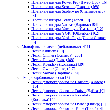
Плетеные шнуры Power Pro (Пауэр Про)
[16]
Плетеные шнуры Scorana (Скорана)
[68]
Плетеные шнуры Spiderwire (Спайдервайр)
[8]
Плетеные шнуры Toray (Торей)
[9]
Плетеные шнуры Varivas (Варивас)
[94]
Плетеные шнуры Yamatoyo (Яматойо)
[12]
Плетеные шнуры YGK (ЮДжиКей)
[62]
Плетеные шнуры Yoshi Onyx (Йоши Оникс)
[5]
Монофильные лески (нейлоновые)
[411]
Леска Клинская
[0]
Лески Chimera (Химера)
[233]
Лески Daiwa (Дайва)
[48]
Лески Kosadaka (Косадака)
[39]
Лески Owner (Овнер)
[17]
Лески Varivas (Варивас)
[74]
Флюрокарбоновые лески
[75]
Лески флюрокарбоновые Chimera (Химера)
[16]
Лески флюрокарбоновые Daiwa (Дайва)
[0]
Лески флюрокарбоновые Kosadaka
(Косадака)
[45]
Лески флюрокарбоновые Owner (Овнер)
[5]
Лески флюрокарбоновые Toray (Торей)
[4]