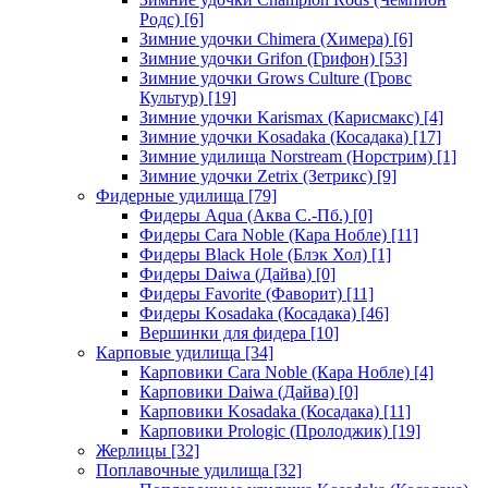
Родс)
[6]
Зимние удочки Chimera (Химера)
[6]
Зимние удочки Grifon (Грифон)
[53]
Зимние удочки Grows Culture (Гровс
Культур)
[19]
Зимние удочки Karismax (Карисмакс)
[4]
Зимние удочки Kosadaka (Косадака)
[17]
Зимние удилища Norstream (Норстрим)
[1]
Зимние удочки Zetrix (Зетрикс)
[9]
Фидерные удилища
[79]
Фидеры Aqua (Аква С.-Пб.)
[0]
Фидеры Cara Noble (Кара Нобле)
[11]
Фидеры Black Hole (Блэк Хол)
[1]
Фидеры Daiwa (Дайва)
[0]
Фидеры Favorite (Фаворит)
[11]
Фидеры Kosadaka (Косадака)
[46]
Вершинки для фидера
[10]
Карповые удилища
[34]
Карповики Cara Noble (Кара Нобле)
[4]
Карповики Daiwa (Дайва)
[0]
Карповики Kosadaka (Косадака)
[11]
Карповики Prologic (Пролоджик)
[19]
Жерлицы
[32]
Поплавочные удилища
[32]