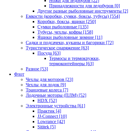
Ножи для ледобуров
[22]
Принадлежности для ледобуров
[0]
Другие разные рыболовные инструменты
[2]
Емкости (коробки, сумки, боксы, тубусы)
[554]
Коробки, боксы, ящики
[250]
Сумки рыболовные
[135]
Тубусы, чехлы, кофры
[158]
Ящики рыболовные зимние
[11]
Садки и подсачеки, куканы и багорики
[72]
Туристическое снаряжение
[63]
Посуда
[63]
Термосы и термокружки,
термоконтейнеры
[63]
Разное
[53]
Флот
Чехлы для моторов
[23]
Чехлы для лодок
[9]
Транцевые колеса
[7]
Лодочные моторы (ПЛМ)
[52]
HDX
[52]
Электронные устройства
[61]
Практик
[4]
JJ-Connect
[10]
Lowrance
[42]
Sititek
[5]