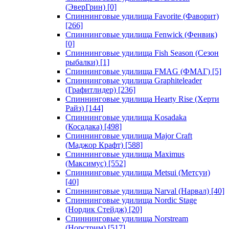
(ЭверГрин)
[0]
Спиннинговые удилища Favorite (Фаворит)
[266]
Спиннинговые удилища Fenwick (Фенвик)
[0]
Спиннинговые удилища Fish Season (Сезон
рыбалки)
[1]
Спиннинговые удилища FMAG (ФМАГ)
[5]
Спиннинговые удилища Graphiteleader
(Графитлидер)
[236]
Спиннинговые удилища Hearty Rise (Херти
Райз)
[144]
Спиннинговые удилища Kosadaka
(Косадака)
[498]
Спиннинговые удилища Major Craft
(Маджор Крафт)
[588]
Спиннинговые удилища Maximus
(Максимус)
[552]
Спиннинговые удилища Metsui (Метсуи)
[40]
Спиннинговые удилища Narval (Нарвал)
[40]
Спиннинговые удилища Nordic Stage
(Нордик Стейдж)
[20]
Спиннинговые удилища Norstream
(Норстрим)
[517]