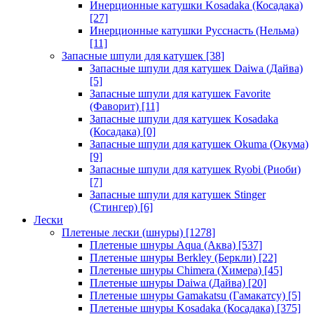
Инерционные катушки Kosadaka (Косадака)
[27]
Инерционные катушки Русснасть (Нельма)
[11]
Запасные шпули для катушек
[38]
Запасные шпули для катушек Daiwa (Дайва)
[5]
Запасные шпули для катушек Favorite
(Фаворит)
[11]
Запасные шпули для катушек Kosadaka
(Косадака)
[0]
Запасные шпули для катушек Okuma (Окума)
[9]
Запасные шпули для катушек Ryobi (Риоби)
[7]
Запасные шпули для катушек Stinger
(Стингер)
[6]
Лески
Плетеные лески (шнуры)
[1278]
Плетеные шнуры Aqua (Аква)
[537]
Плетеные шнуры Berkley (Беркли)
[22]
Плетеные шнуры Chimera (Химера)
[45]
Плетеные шнуры Daiwa (Дайва)
[20]
Плетеные шнуры Gamakatsu (Гамакатсу)
[5]
Плетеные шнуры Kosadaka (Косадака)
[375]