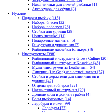
Наколенники для зимней рыбалки
[1]
Аксессуары для обуви
[8]
Нужное
Подарки рыбаку
[115]
Наборы блесен
[32]
Наборы воблеров
[26]
Стойки для удилищ
[28]
Нэцкэ (netsuke)
[11]
Подарочные магниты
[5]
Бижутерия и украшения
[7]
Рыболовные наклейки (стикеры)
[6]
Инструменты
[398]
Рыболовный инструмент Grows Culture
[20]
Рыболовный инструмент Kosadaka
[45]
Мультиинструменты Leatherman
[64]
Липгрип (Lip Grip) челюстной захват
[57]
Стойки и держатели для спиннингов и
удилищ
[42]
Отцепы для воблеров
[22]
Нахлыстовый инструмент
[29]
Донные косы и донные грабли
[4]
Весы рыболовные
[14]
Ледобуры и ножи
[99]
Ледобуры
[77]