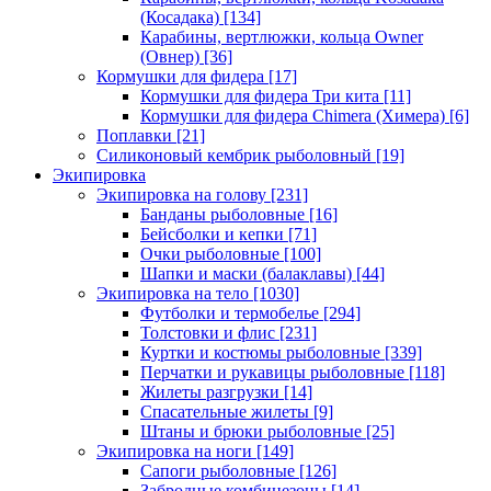
(Косадака)
[134]
Карабины, вертлюжки, кольца Owner
(Овнер)
[36]
Кормушки для фидера
[17]
Кормушки для фидера Три кита
[11]
Кормушки для фидера Chimera (Химера)
[6]
Поплавки
[21]
Силиконовый кембрик рыболовный
[19]
Экипировка
Экипировка на голову
[231]
Банданы рыболовные
[16]
Бейсболки и кепки
[71]
Очки рыболовные
[100]
Шапки и маски (балаклавы)
[44]
Экипировка на тело
[1030]
Футболки и термобелье
[294]
Толстовки и флис
[231]
Куртки и костюмы рыболовные
[339]
Перчатки и рукавицы рыболовные
[118]
Жилеты разгрузки
[14]
Спасательные жилеты
[9]
Штаны и брюки рыболовные
[25]
Экипировка на ноги
[149]
Сапоги рыболовные
[126]
Забродные комбинезоны
[14]