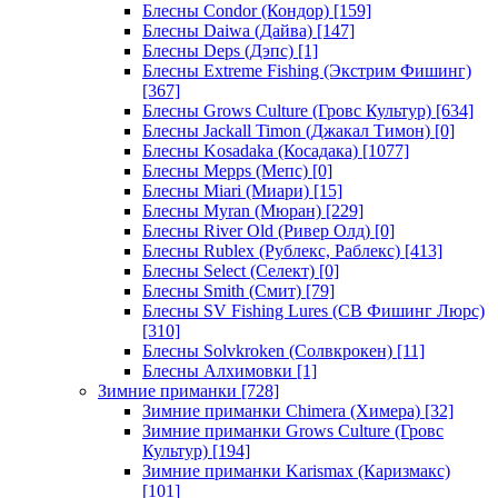
Блесны Condor (Кондор)
[159]
Блесны Daiwa (Дайва)
[147]
Блесны Deps (Дэпс)
[1]
Блесны Extreme Fishing (Экстрим Фишинг)
[367]
Блесны Grows Culture (Гровс Культур)
[634]
Блесны Jackall Timon (Джакал Тимон)
[0]
Блесны Kosadaka (Косадака)
[1077]
Блесны Mepps (Мепс)
[0]
Блесны Miari (Миари)
[15]
Блесны Myran (Мюран)
[229]
Блесны River Old (Ривер Олд)
[0]
Блесны Rublex (Рублекс, Раблекс)
[413]
Блесны Select (Селект)
[0]
Блесны Smith (Смит)
[79]
Блесны SV Fishing Lures (СВ Фишинг Люрс)
[310]
Блесны Solvkroken (Солвкрокен)
[11]
Блесны Алхимовки
[1]
Зимние приманки
[728]
Зимние приманки Chimera (Химера)
[32]
Зимние приманки Grows Culture (Гровс
Культур)
[194]
Зимние приманки Karismax (Каризмакс)
[101]