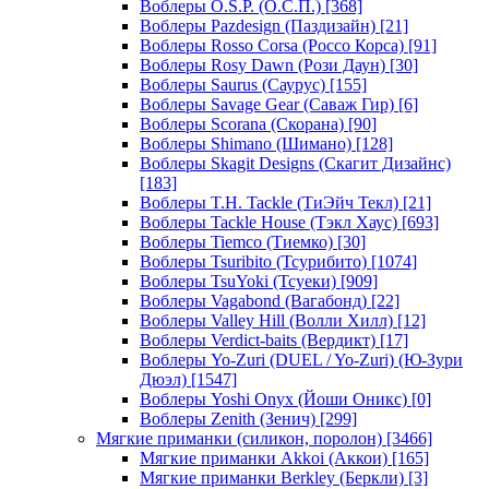
Воблеры O.S.P. (О.С.П.)
[368]
Воблеры Pazdesign (Паздизайн)
[21]
Воблеры Rosso Corsa (Россо Корса)
[91]
Воблеры Rosy Dawn (Рози Даун)
[30]
Воблеры Saurus (Саурус)
[155]
Воблеры Savage Gear (Саваж Гир)
[6]
Воблеры Scorana (Скорана)
[90]
Воблеры Shimano (Шимано)
[128]
Воблеры Skagit Designs (Скагит Дизайнс)
[183]
Воблеры T.H. Tackle (ТиЭйч Текл)
[21]
Воблеры Tackle House (Тэкл Хаус)
[693]
Воблеры Tiemco (Тиемко)
[30]
Воблеры Tsuribito (Тсурибито)
[1074]
Воблеры TsuYoki (Тсуеки)
[909]
Воблеры Vagabond (Вагабонд)
[22]
Воблеры Valley Hill (Волли Хилл)
[12]
Воблеры Verdict-baits (Вердикт)
[17]
Воблеры Yo-Zuri (DUEL / Yo-Zuri) (Ю-Зури
Дюэл)
[1547]
Воблеры Yoshi Onyx (Йоши Оникс)
[0]
Воблеры Zenith (Зенич)
[299]
Мягкие приманки (силикон, поролон)
[3466]
Мягкие приманки Akkoi (Аккои)
[165]
Мягкие приманки Berkley (Беркли)
[3]