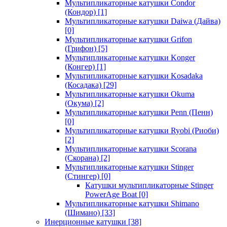
Мультипликаторные катушки Condor
(Кондор)
[1]
Мультипликаторные катушки Daiwa (Дайва)
[0]
Мультипликаторные катушки Grifon
(Грифон)
[5]
Мультипликаторные катушки Konger
(Конгер)
[1]
Мультипликаторные катушки Kosadaka
(Косадака)
[29]
Мультипликаторные катушки Okuma
(Окума)
[2]
Мультипликаторные катушки Penn (Пенн)
[0]
Мультипликаторные катушки Ryobi (Риоби)
[2]
Мультипликаторные катушки Scorana
(Скорана)
[2]
Мультипликаторные катушки Stinger
(Стингер)
[0]
Катушки мультипликаторные Stinger
PowerAge Boat
[0]
Мультипликаторные катушки Shimano
(Шимано)
[33]
Инерционные катушки
[38]