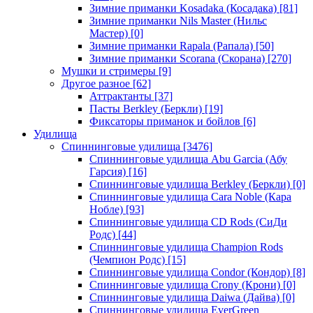
Зимние приманки Kosadaka (Косадака)
[81]
Зимние приманки Nils Master (Нильс
Мастер)
[0]
Зимние приманки Rapala (Рапала)
[50]
Зимние приманки Scorana (Скорана)
[270]
Мушки и стримеры
[9]
Другое разное
[62]
Аттрактанты
[37]
Пасты Berkley (Беркли)
[19]
Фиксаторы приманок и бойлов
[6]
Удилища
Спиннинговые удилища
[3476]
Спиннинговые удилища Abu Garcia (Абу
Гарсия)
[16]
Спиннинговые удилища Berkley (Беркли)
[0]
Спиннинговые удилища Cara Noble (Кара
Нобле)
[93]
Спиннинговые удилища CD Rods (СиДи
Родс)
[44]
Спиннинговые удилища Champion Rods
(Чемпион Родс)
[15]
Спиннинговые удилища Condor (Кондор)
[8]
Спиннинговые удилища Crony (Крони)
[0]
Спиннинговые удилища Daiwa (Дайва)
[0]
Спиннинговые удилища EverGreen