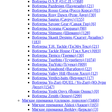
Воблеры O.S.P. (О.С.П.)
[368]
Воблеры Pazdesign (Паздизайн)
[21]
Воблеры Rosso Corsa (Россо Корса)
[91]
Воблеры Rosy Dawn (Рози Даун)
[30]
Воблеры Saurus (Саурус)
[155]
Воблеры Savage Gear (Саваж Гир)
[6]
Воблеры Scorana (Скорана)
[90]
Воблеры Shimano (Шимано)
[128]
Воблеры Skagit Designs (Скагит Дизайнс)
[183]
Воблеры T.H. Tackle (ТиЭйч Текл)
[21]
Воблеры Tackle House (Тэкл Хаус)
[693]
Воблеры Tiemco (Тиемко)
[30]
Воблеры Tsuribito (Тсурибито)
[1074]
Воблеры TsuYoki (Тсуеки)
[909]
Воблеры Vagabond (Вагабонд)
[22]
Воблеры Valley Hill (Волли Хилл)
[12]
Воблеры Verdict-baits (Вердикт)
[17]
Воблеры Yo-Zuri (DUEL / Yo-Zuri) (Ю-Зури
Дюэл)
[1547]
Воблеры Yoshi Onyx (Йоши Оникс)
[0]
Воблеры Zenith (Зенич)
[299]
Мягкие приманки (силикон, поролон)
[3466]
Мягкие приманки Akkoi (Аккои)
[165]
Мягкие приманки Berkley (Беркли)
[3]