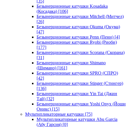
[35]
Безынерционные катушки Kosadaka
(Косадака)
[106]
Безынерционные катушки Mitchell (Митчел)
[26]
Безынерционные катушки Okuma (Окума)
[47]
Безынерционные катушки Penn (Пенн)
[4]
Безынерционные катушки Ryobi (Риоби)
[177]
Безынерционные катушки Scorana (Скорана)
[31]
Безынерционные катушки Shimano
(Шимано)
[161]
Безынерционные катушки SPRO (СПРО)
[42]
Безынерционные катушки Stinger (Стингер)
[136]
Безынерционные катушки Yin Tai (Джин
Тай)
[32]
Безынерционные катушки Yoshi Onyx (Йоши
Оникс)
[15]
Мультипликаторные катушки
[75]
Мультипликаторные катушки Abu Garcia
(Абу Гарсия)
[0]