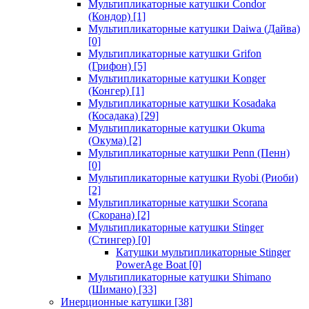
Мультипликаторные катушки Condor
(Кондор)
[1]
Мультипликаторные катушки Daiwa (Дайва)
[0]
Мультипликаторные катушки Grifon
(Грифон)
[5]
Мультипликаторные катушки Konger
(Конгер)
[1]
Мультипликаторные катушки Kosadaka
(Косадака)
[29]
Мультипликаторные катушки Okuma
(Окума)
[2]
Мультипликаторные катушки Penn (Пенн)
[0]
Мультипликаторные катушки Ryobi (Риоби)
[2]
Мультипликаторные катушки Scorana
(Скорана)
[2]
Мультипликаторные катушки Stinger
(Стингер)
[0]
Катушки мультипликаторные Stinger
PowerAge Boat
[0]
Мультипликаторные катушки Shimano
(Шимано)
[33]
Инерционные катушки
[38]