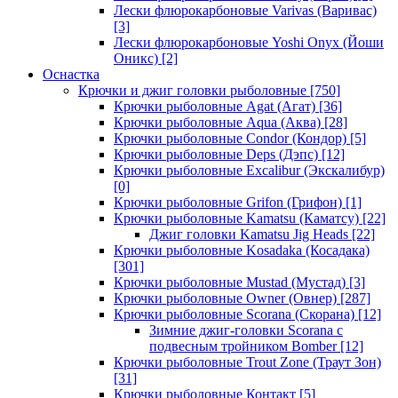
Лески флюрокарбоновые Varivas (Варивас)
[3]
Лески флюрокарбоновые Yoshi Onyx (Йоши
Оникс)
[2]
Оснастка
Крючки и джиг головки рыболовные
[750]
Крючки рыболовные Agat (Агат)
[36]
Крючки рыболовные Aqua (Аква)
[28]
Крючки рыболовные Condor (Кондор)
[5]
Крючки рыболовные Deps (Дэпс)
[12]
Крючки рыболовные Excalibur (Экскалибур)
[0]
Крючки рыболовные Grifon (Грифон)
[1]
Крючки рыболовные Kamatsu (Каматсу)
[22]
Джиг головки Kamatsu Jig Heads
[22]
Крючки рыболовные Kosadaka (Косадака)
[301]
Крючки рыболовные Mustad (Мустад)
[3]
Крючки рыболовные Owner (Овнер)
[287]
Крючки рыболовные Scorana (Скорана)
[12]
Зимние джиг-головки Scorana с
подвесным тройником Bomber
[12]
Крючки рыболовные Trout Zone (Траут Зон)
[31]
Крючки рыболовные Контакт
[5]