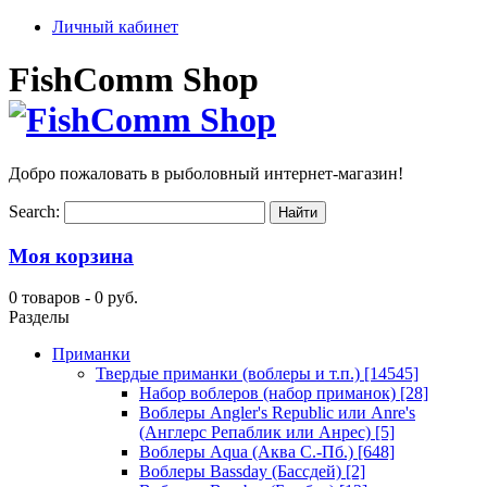
Личный кабинет
FishComm Shop
Добро пожаловать в рыболовный интернет-магазин!
Search:
Моя корзина
0 товаров -
0 руб.
Разделы
Приманки
Твердые приманки (воблеры и т.п.)
[14545]
Набор воблеров (набор приманок)
[28]
Воблеры Angler's Republic или Anre's
(Англерс Репаблик или Анрес)
[5]
Воблеры Aqua (Аква С.-Пб.)
[648]
Воблеры Bassday (Бассдей)
[2]