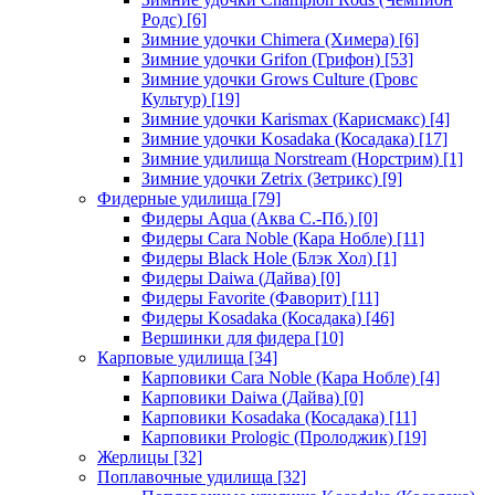
Родс)
[6]
Зимние удочки Chimera (Химера)
[6]
Зимние удочки Grifon (Грифон)
[53]
Зимние удочки Grows Culture (Гровс
Культур)
[19]
Зимние удочки Karismax (Карисмакс)
[4]
Зимние удочки Kosadaka (Косадака)
[17]
Зимние удилища Norstream (Норстрим)
[1]
Зимние удочки Zetrix (Зетрикс)
[9]
Фидерные удилища
[79]
Фидеры Aqua (Аква С.-Пб.)
[0]
Фидеры Cara Noble (Кара Нобле)
[11]
Фидеры Black Hole (Блэк Хол)
[1]
Фидеры Daiwa (Дайва)
[0]
Фидеры Favorite (Фаворит)
[11]
Фидеры Kosadaka (Косадака)
[46]
Вершинки для фидера
[10]
Карповые удилища
[34]
Карповики Cara Noble (Кара Нобле)
[4]
Карповики Daiwa (Дайва)
[0]
Карповики Kosadaka (Косадака)
[11]
Карповики Prologic (Пролоджик)
[19]
Жерлицы
[32]
Поплавочные удилища
[32]