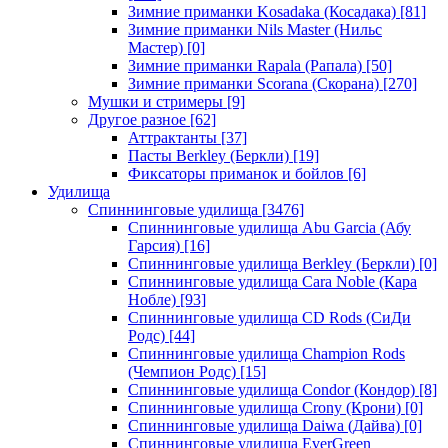
Зимние приманки Kosadaka (Косадака)
[81]
Зимние приманки Nils Master (Нильс
Мастер)
[0]
Зимние приманки Rapala (Рапала)
[50]
Зимние приманки Scorana (Скорана)
[270]
Мушки и стримеры
[9]
Другое разное
[62]
Аттрактанты
[37]
Пасты Berkley (Беркли)
[19]
Фиксаторы приманок и бойлов
[6]
Удилища
Спиннинговые удилища
[3476]
Спиннинговые удилища Abu Garcia (Абу
Гарсия)
[16]
Спиннинговые удилища Berkley (Беркли)
[0]
Спиннинговые удилища Cara Noble (Кара
Нобле)
[93]
Спиннинговые удилища CD Rods (СиДи
Родс)
[44]
Спиннинговые удилища Champion Rods
(Чемпион Родс)
[15]
Спиннинговые удилища Condor (Кондор)
[8]
Спиннинговые удилища Crony (Крони)
[0]
Спиннинговые удилища Daiwa (Дайва)
[0]
Спиннинговые удилища EverGreen