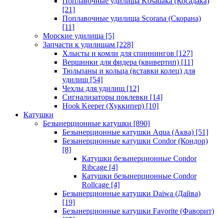
Поплавочные удилища Kosadaka (Косадака)
[21]
Поплавочные удилища Scorana (Скорана)
[11]
Морские удилища
[5]
Запчасти к удилищам
[228]
Хлысты и комли для спиннингов
[127]
Вершинки для фидера (квивертип)
[11]
Тюльпаны и кольца (вставки колец) для
удилищ
[54]
Чехлы для удилищ
[12]
Сигнализаторы поклевки
[14]
Hook Keeper (Хуккипер)
[10]
Катушки
Безынерционные катушки
[890]
Безынерционные катушки Aqua (Аква)
[51]
Безынерционные катушки Condor (Кондор)
[8]
Катушки безынерционные Condor
Ribcage
[4]
Катушки безынерционные Condor
Rollcage
[4]
Безынерционные катушки Daiwa (Дайва)
[19]
Безынерционные катушки Favorite (Фаворит)