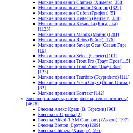
Мягкие приманки Chimera (Химера)
[358]
Мягкие приманки Condor (Кондор)
[322]
Мягкие приманки Grifon (Грифон)
[5]
Мягкие приманки Keitech (Кейтеч)
[338]
Мягкие приманки Kosadaka (Косадака)
[1123]
Мягкие приманки Mann's (Маннс)
[281]
Мягкие приманки Reins (Рейнс)
[176]
Мягкие приманки Savage Gear (Саваж Гир)
[10]
Мягкие приманки Select (Селект)
[101]
Мягкие приманки Trout Pro (Траут Про)
[115]
Мягкие приманки Trout Zone (Траут Зон)
[133]
Мягкие приманки Tsuribito (Тсурибито)
[111]
Мягкие приманки Yoshi Onyx (Йоши Оникс)
[83]
Мягкие приманки Контакт
[142]
Блесны (пилькеры, спинербейты, тейл-спиннеры)
[4626]
Блесны Алекс Краш (В. Терехин)
[90]
Блесны от Орлова
[2]
Блесны Akkoi (I AM Company) (Аккои)
[197]
Блесны Bretton (Брэттон)
[299]
Блесны Chimera (Химера)
[595]