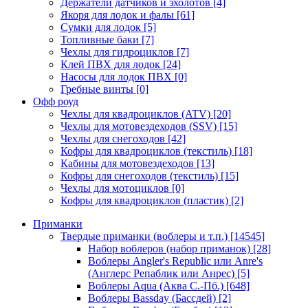
Держатели датчиков и эхолотов
[4]
Якоря для лодок и фалы
[61]
Сумки для лодок
[5]
Топливные баки
[7]
Чехлы для гидроциклов
[7]
Клей ПВХ для лодок
[24]
Насосы для лодок ПВХ
[0]
Гребные винты
[0]
Офф роуд
Чехлы для квадроциклов (ATV)
[20]
Чехлы для мотовездеходов (SSV)
[15]
Чехлы для снегоходов
[42]
Кофры для квадроциклов (текстиль)
[18]
Кабины для мотовездеходов
[13]
Кофры для снегоходов (текстиль)
[15]
Чехлы для мотоциклов
[0]
Кофры для квадроциклов (пластик)
[2]
Приманки
Твердые приманки (воблеры и т.п.)
[14545]
Набор воблеров (набор приманок)
[28]
Воблеры Angler's Republic или Anre's
(Англерс Репаблик или Анрес)
[5]
Воблеры Aqua (Аква С.-Пб.)
[648]
Воблеры Bassday (Бассдей)
[2]