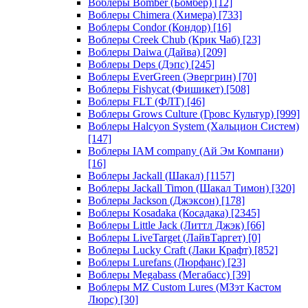
Воблеры Bomber (Бомбер)
[12]
Воблеры Chimera (Химера)
[733]
Воблеры Condor (Кондор)
[16]
Воблеры Creek Chub (Крик Чаб)
[23]
Воблеры Daiwa (Дайва)
[209]
Воблеры Deps (Дэпс)
[245]
Воблеры EverGreen (Эвергрин)
[70]
Воблеры Fishycat (Фишикет)
[508]
Воблеры FLT (ФЛТ)
[46]
Воблеры Grows Culture (Гровс Культур)
[999]
Воблеры Halcyon System (Хальцион Систем)
[147]
Воблеры IAM company (Ай Эм Компани)
[16]
Воблеры Jackall (Шакал)
[1157]
Воблеры Jackall Timon (Шакал Тимон)
[320]
Воблеры Jackson (Джэксон)
[178]
Воблеры Kosadaka (Косадака)
[2345]
Воблеры Little Jack (Литтл Джэк)
[66]
Воблеры LiveTarget (ЛайвТаргет)
[0]
Воблеры Lucky Craft (Лаки Крафт)
[852]
Воблеры Lurefans (Люрфанс)
[23]
Воблеры Megabass (Мегабасс)
[39]
Воблеры MZ Custom Lures (МЗэт Кастом
Люрс)
[30]