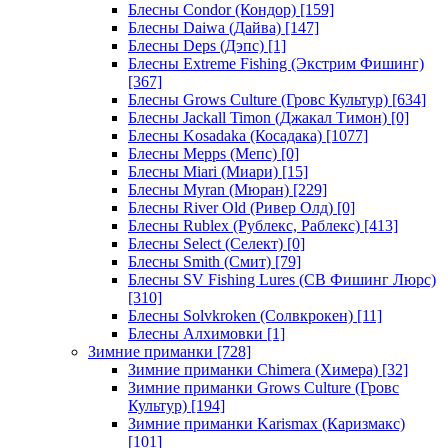
Блесны Condor (Кондор)
[159]
Блесны Daiwa (Дайва)
[147]
Блесны Deps (Дэпс)
[1]
Блесны Extreme Fishing (Экстрим Фишинг)
[367]
Блесны Grows Culture (Гровс Культур)
[634]
Блесны Jackall Timon (Джакал Тимон)
[0]
Блесны Kosadaka (Косадака)
[1077]
Блесны Mepps (Мепс)
[0]
Блесны Miari (Миари)
[15]
Блесны Myran (Мюран)
[229]
Блесны River Old (Ривер Олд)
[0]
Блесны Rublex (Рублекс, Раблекс)
[413]
Блесны Select (Селект)
[0]
Блесны Smith (Смит)
[79]
Блесны SV Fishing Lures (СВ Фишинг Люрс)
[310]
Блесны Solvkroken (Солвкрокен)
[11]
Блесны Алхимовки
[1]
Зимние приманки
[728]
Зимние приманки Chimera (Химера)
[32]
Зимние приманки Grows Culture (Гровс
Культур)
[194]
Зимние приманки Karismax (Каризмакс)
[101]