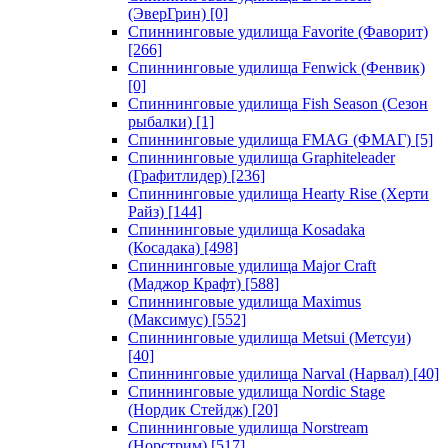
(ЭверГрин)
[0]
Спиннинговые удилища Favorite (Фаворит)
[266]
Спиннинговые удилища Fenwick (Фенвик)
[0]
Спиннинговые удилища Fish Season (Сезон
рыбалки)
[1]
Спиннинговые удилища FMAG (ФМАГ)
[5]
Спиннинговые удилища Graphiteleader
(Графитлидер)
[236]
Спиннинговые удилища Hearty Rise (Херти
Райз)
[144]
Спиннинговые удилища Kosadaka
(Косадака)
[498]
Спиннинговые удилища Major Craft
(Маджор Крафт)
[588]
Спиннинговые удилища Maximus
(Максимус)
[552]
Спиннинговые удилища Metsui (Метсуи)
[40]
Спиннинговые удилища Narval (Нарвал)
[40]
Спиннинговые удилища Nordic Stage
(Нордик Стейдж)
[20]
Спиннинговые удилища Norstream
(Норстрим)
[517]