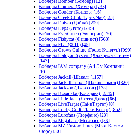
Воблеры Bomber (Бомбер)
[12]
Воблеры Chimera (Химера)
[733]
Воблеры Condor (Кондор)
[16]
Воблеры Creek Chub (Крик Чаб)
[23]
Воблеры Daiwa (Дайва)
[209]
Воблеры Deps (Дэпс)
[245]
Воблеры EverGreen (Эвергрин)
[70]
Воблеры Fishycat (Фишикет)
[508]
Воблеры FLT (ФЛТ)
[46]
Воблеры Grows Culture (Гровс Культур)
[999]
Воблеры Halcyon System (Хальцион Систем)
[147]
Воблеры IAM company (Ай Эм Компани)
[16]
Воблеры Jackall (Шакал)
[1157]
Воблеры Jackall Timon (Шакал Тимон)
[320]
Воблеры Jackson (Джэксон)
[178]
Воблеры Kosadaka (Косадака)
[2345]
Воблеры Little Jack (Литтл Джэк)
[66]
Воблеры LiveTarget (ЛайвТаргет)
[0]
Воблеры Lucky Craft (Лаки Крафт)
[852]
Воблеры Lurefans (Люрфанс)
[23]
Воблеры Megabass (Мегабасс)
[39]
Воблеры MZ Custom Lures (МЗэт Кастом
Люрс)
[30]