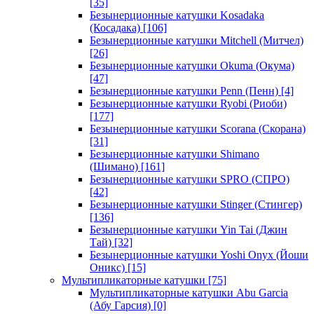
[35]
Безынерционные катушки Kosadaka
(Косадака)
[106]
Безынерционные катушки Mitchell (Митчел)
[26]
Безынерционные катушки Okuma (Окума)
[47]
Безынерционные катушки Penn (Пенн)
[4]
Безынерционные катушки Ryobi (Риоби)
[177]
Безынерционные катушки Scorana (Скорана)
[31]
Безынерционные катушки Shimano
(Шимано)
[161]
Безынерционные катушки SPRO (СПРО)
[42]
Безынерционные катушки Stinger (Стингер)
[136]
Безынерционные катушки Yin Tai (Джин
Тай)
[32]
Безынерционные катушки Yoshi Onyx (Йоши
Оникс)
[15]
Мультипликаторные катушки
[75]
Мультипликаторные катушки Abu Garcia
(Абу Гарсия)
[0]