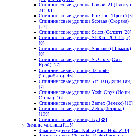
Спиннинговые удилища Pontoon21 (Пантун
21)
[0]
Спиннинговые удилища Prox Inc. (Прокс)
[3]
Спиннинговые удилища Scorana (Скорана)
[27]
Спиннинговые удилища Select (Селект)
[20]
Спиннинговые удилища SL Rods (СЛ Родс)
[0]
Спиннинговые удилища Shimano (Шимано)
[0]
Спиннинговые удилища St. Croix (Сэнт
Крой)
[27]
Спиннинговые удилища Tsuribito
(Тсурибито)
[46]
Спиннинговые удилища Yin Tai (Джин Тай)
[7]
Спиннинговые удилища Yoshi Onyx (Йоши
Оникс)
[16]
Спиннинговые удилища Zemex (Земекс)
[10]
Спиннинговые удилища Zetrix (Зетрикс)
[199]
Спиннинговые удилища б/у
[38]
Зимние удилища
[115]
Зимние удочки Cara Noble (Кара Нобле)
[0]
Зимние удочки Champion Rods (Чемпион