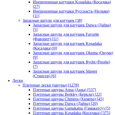
Инерционные катушки Kosadaka (Косадака)
[27]
Инерционные катушки Русснасть (Нельма)
[11]
Запасные шпули для катушек
[38]
Запасные шпули для катушек Daiwa (Дайва)
[5]
Запасные шпули для катушек Favorite
(Фаворит)
[11]
Запасные шпули для катушек Kosadaka
(Косадака)
[0]
Запасные шпули для катушек Okuma (Окума)
[9]
Запасные шпули для катушек Ryobi (Риоби)
[7]
Запасные шпули для катушек Stinger
(Стингер)
[6]
Лески
Плетеные лески (шнуры)
[1278]
Плетеные шнуры Aqua (Аква)
[537]
Плетеные шнуры Berkley (Беркли)
[22]
Плетеные шнуры Chimera (Химера)
[45]
Плетеные шнуры Daiwa (Дайва)
[20]
Плетеные шнуры Gamakatsu (Гамакатсу)
[5]
Плетеные шнуры Kosadaka (Косадака)
[375]