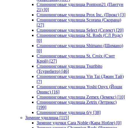
Спиннинговые удилища Pontoon21 (Пантун
21)
[0]
Спиннинговые удилища Prox Inc. (Прокс)
[3]
Спиннинговые удилища Scorana (Скорана)
[27]
Спиннинговые удилища Select (Селект)
[20]
Спиннинговые удилища SL Rods (СЛ Родс)
[0]
Спиннинговые удилища Shimano (Шимано)
[0]
Спиннинговые удилища St. Croix (Сэнт
Крой)
[27]
Спиннинговые удилища Tsuribito
(Тсурибито)
[46]
Спиннинговые удилища Yin Tai (Джин Тай)
[7]
Спиннинговые удилища Yoshi Onyx (Йоши
Оникс)
[16]
Спиннинговые удилища Zemex (Земекс)
[10]
Спиннинговые удилища Zetrix (Зетрикс)
[199]
Спиннинговые удилища б/у
[38]
Зимние удилища
[115]
Зимние удочки Cara Noble (Кара Нобле)
[0]
Зимние удочки Champion Rods (Чемпион