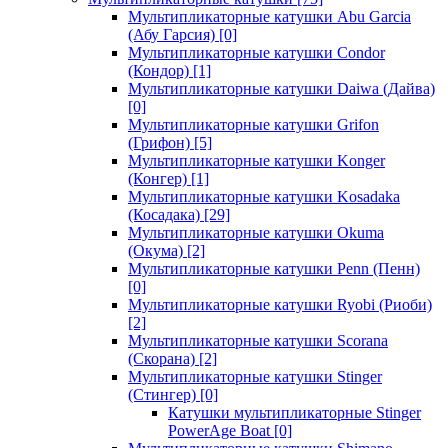
Мультипликаторные катушки Abu Garcia
(Абу Гарсия)
[0]
Мультипликаторные катушки Condor
(Кондор)
[1]
Мультипликаторные катушки Daiwa (Дайва)
[0]
Мультипликаторные катушки Grifon
(Грифон)
[5]
Мультипликаторные катушки Konger
(Конгер)
[1]
Мультипликаторные катушки Kosadaka
(Косадака)
[29]
Мультипликаторные катушки Okuma
(Окума)
[2]
Мультипликаторные катушки Penn (Пенн)
[0]
Мультипликаторные катушки Ryobi (Риоби)
[2]
Мультипликаторные катушки Scorana
(Скорана)
[2]
Мультипликаторные катушки Stinger
(Стингер)
[0]
Катушки мультипликаторные Stinger
PowerAge Boat
[0]