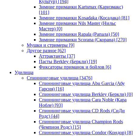
Культур)
[194]
Зимние приманки Karismax (Каризмакс)
[101]
Зимние приманки Kosadaka (Косадака)
[81]
Зимние приманки Nils Master (Нильс
Мастер)
[0]
Зимние приманки Rapala (Рапала)
[50]
Зимние приманки Scorana (Скорана)
[270]
Мушки и стримеры
[9]
Другое разное
[62]
Аттрактанты
[37]
Пасты Berkley (Беркли)
[19]
Фиксаторы приманок и бойлов
[6]
Удилища
Спиннинговые удилища
[3476]
Спиннинговые удилища Abu Garcia (Абу
Гарсия)
[16]
Спиннинговые удилища Berkley (Беркли)
[0]
Спиннинговые удилища Cara Noble (Кара
Нобле)
[93]
Спиннинговые удилища CD Rods (СиДи
Родс)
[44]
Спиннинговые удилища Champion Rods
(Чемпион Родс)
[15]
Спиннинговые удилища Condor (Кондор)
[8]