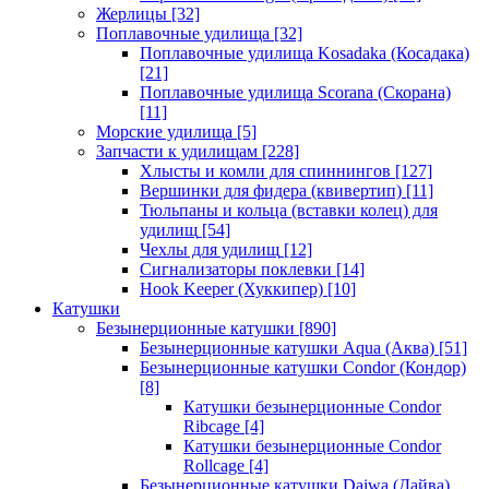
Жерлицы
[32]
Поплавочные удилища
[32]
Поплавочные удилища Kosadaka (Косадака)
[21]
Поплавочные удилища Scorana (Скорана)
[11]
Морские удилища
[5]
Запчасти к удилищам
[228]
Хлысты и комли для спиннингов
[127]
Вершинки для фидера (квивертип)
[11]
Тюльпаны и кольца (вставки колец) для
удилищ
[54]
Чехлы для удилищ
[12]
Сигнализаторы поклевки
[14]
Hook Keeper (Хуккипер)
[10]
Катушки
Безынерционные катушки
[890]
Безынерционные катушки Aqua (Аква)
[51]
Безынерционные катушки Condor (Кондор)
[8]
Катушки безынерционные Condor
Ribcage
[4]
Катушки безынерционные Condor
Rollcage
[4]
Безынерционные катушки Daiwa (Дайва)