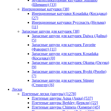
Мультипликаторные катушки Shimano
(Шимано)
[33]
Инерционные катушки
[38]
Инерционные катушки Kosadaka (Косадака)
[27]
Инерционные катушки Русснасть (Нельма)
[11]
Запасные шпули для катушек
[38]
Запасные шпули для катушек Daiwa (Дайва)
[5]
Запасные шпули для катушек Favorite
(Фаворит)
[11]
Запасные шпули для катушек Kosadaka
(Косадака)
[0]
Запасные шпули для катушек Okuma (Окума)
[9]
Запасные шпули для катушек Ryobi (Риоби)
[7]
Запасные шпули для катушек Stinger
(Стингер)
[6]
Лески
Плетеные лески (шнуры)
[1278]
Плетеные шнуры Aqua (Аква)
[537]
Плетеные шнуры Berkley (Беркли)
[22]
Плетеные шнуры Chimera (Химера)
[45]