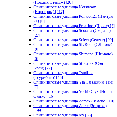
(Нордик Стейдж)
[20]
Спиннинговые удилища Norstream
(Норстрим)
[517]
Спиннинговые удилища Pontoon21 (Пантун
21)
[0]
Спиннинговые удилища Prox Inc. (Прокс)
[3]
Спиннинговые удилища Scorana (Скорана)
[27]
Спиннинговые удилища Select (Селект)
[20]
Спиннинговые удилища SL Rods (СЛ Родс)
[0]
Спиннинговые удилища Shimano (Шимано)
[0]
Спиннинговые удилища St. Croix (Сэнт
Крой)
[27]
Спиннинговые удилища Tsuribito
(Тсурибито)
[46]
Спиннинговые удилища Yin Tai (Джин Тай)
[7]
Спиннинговые удилища Yoshi Onyx (Йоши
Оникс)
[16]
Спиннинговые удилища Zemex (Земекс)
[10]
Спиннинговые удилища Zetrix (Зетрикс)
[199]
Спиннинговые удилища б/у
[38]