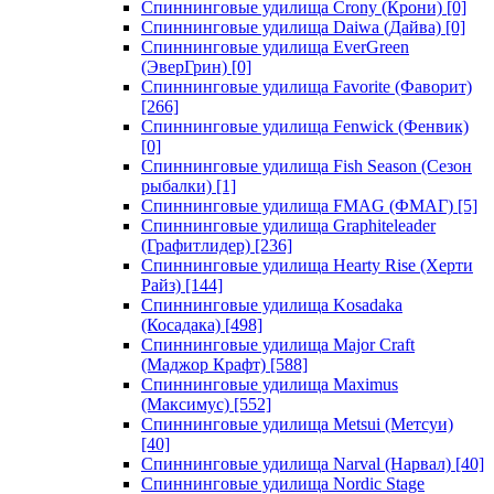
Спиннинговые удилища Crony (Крони)
[0]
Спиннинговые удилища Daiwa (Дайва)
[0]
Спиннинговые удилища EverGreen
(ЭверГрин)
[0]
Спиннинговые удилища Favorite (Фаворит)
[266]
Спиннинговые удилища Fenwick (Фенвик)
[0]
Спиннинговые удилища Fish Season (Сезон
рыбалки)
[1]
Спиннинговые удилища FMAG (ФМАГ)
[5]
Спиннинговые удилища Graphiteleader
(Графитлидер)
[236]
Спиннинговые удилища Hearty Rise (Херти
Райз)
[144]
Спиннинговые удилища Kosadaka
(Косадака)
[498]
Спиннинговые удилища Major Craft
(Маджор Крафт)
[588]
Спиннинговые удилища Maximus
(Максимус)
[552]
Спиннинговые удилища Metsui (Метсуи)
[40]
Спиннинговые удилища Narval (Нарвал)
[40]
Спиннинговые удилища Nordic Stage