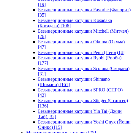
[19]
Безынерционные катушки Favorite (Фаворит)
[35]
Безынерционные катушки Kosadaka
(Косадака)
[106]
Безынерционные катушки Mitchell (Митчел)
[26]
Безынерционные катушки Okuma (Окума)
[47]
Безынерционные катушки Penn (Пенн)
[4]
Безынерционные катушки Ryobi (Риоби)
[177]
Безынерционные катушки Scorana (Скорана)
[31]
Безынерционные катушки Shimano
(Шимано)
[161]
Безынерционные катушки SPRO (СПРО)
[42]
Безынерционные катушки Stinger (Стингер)
[136]
Безынерционные катушки Yin Tai (Джин
Тай)
[32]
Безынерционные катушки Yoshi Onyx (Йоши
Оникс)
[15]
Мультипликаторные катушки
[75]