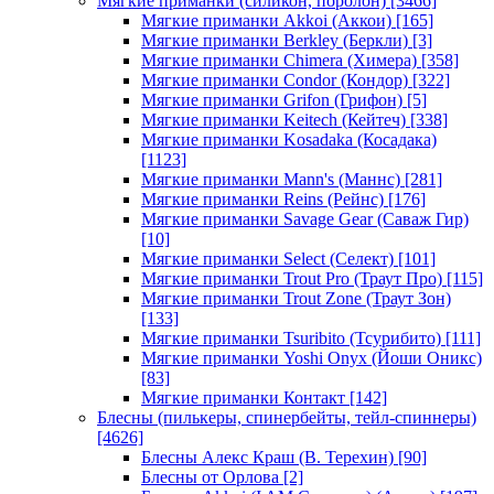
Мягкие приманки (силикон, поролон)
[3466]
Мягкие приманки Akkoi (Аккои)
[165]
Мягкие приманки Berkley (Беркли)
[3]
Мягкие приманки Chimera (Химера)
[358]
Мягкие приманки Condor (Кондор)
[322]
Мягкие приманки Grifon (Грифон)
[5]
Мягкие приманки Keitech (Кейтеч)
[338]
Мягкие приманки Kosadaka (Косадака)
[1123]
Мягкие приманки Mann's (Маннс)
[281]
Мягкие приманки Reins (Рейнс)
[176]
Мягкие приманки Savage Gear (Саваж Гир)
[10]
Мягкие приманки Select (Селект)
[101]
Мягкие приманки Trout Pro (Траут Про)
[115]
Мягкие приманки Trout Zone (Траут Зон)
[133]
Мягкие приманки Tsuribito (Тсурибито)
[111]
Мягкие приманки Yoshi Onyx (Йоши Оникс)
[83]
Мягкие приманки Контакт
[142]
Блесны (пилькеры, спинербейты, тейл-спиннеры)
[4626]
Блесны Алекс Краш (В. Терехин)
[90]
Блесны от Орлова
[2]