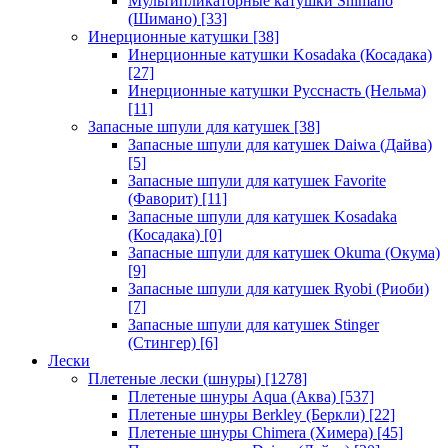
Мультипликаторные катушки Shimano
(Шимано)
[33]
Инерционные катушки
[38]
Инерционные катушки Kosadaka (Косадака)
[27]
Инерционные катушки Русснасть (Нельма)
[11]
Запасные шпули для катушек
[38]
Запасные шпули для катушек Daiwa (Дайва)
[5]
Запасные шпули для катушек Favorite
(Фаворит)
[11]
Запасные шпули для катушек Kosadaka
(Косадака)
[0]
Запасные шпули для катушек Okuma (Окума)
[9]
Запасные шпули для катушек Ryobi (Риоби)
[7]
Запасные шпули для катушек Stinger
(Стингер)
[6]
Лески
Плетеные лески (шнуры)
[1278]
Плетеные шнуры Aqua (Аква)
[537]
Плетеные шнуры Berkley (Беркли)
[22]
Плетеные шнуры Chimera (Химера)
[45]