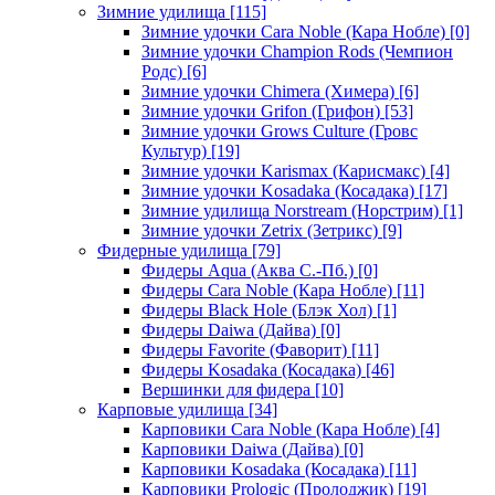
Зимние удилища
[115]
Зимние удочки Cara Noble (Кара Нобле)
[0]
Зимние удочки Champion Rods (Чемпион
Родс)
[6]
Зимние удочки Chimera (Химера)
[6]
Зимние удочки Grifon (Грифон)
[53]
Зимние удочки Grows Culture (Гровс
Культур)
[19]
Зимние удочки Karismax (Карисмакс)
[4]
Зимние удочки Kosadaka (Косадака)
[17]
Зимние удилища Norstream (Норстрим)
[1]
Зимние удочки Zetrix (Зетрикс)
[9]
Фидерные удилища
[79]
Фидеры Aqua (Аква С.-Пб.)
[0]
Фидеры Cara Noble (Кара Нобле)
[11]
Фидеры Black Hole (Блэк Хол)
[1]
Фидеры Daiwa (Дайва)
[0]
Фидеры Favorite (Фаворит)
[11]
Фидеры Kosadaka (Косадака)
[46]
Вершинки для фидера
[10]
Карповые удилища
[34]
Карповики Cara Noble (Кара Нобле)
[4]
Карповики Daiwa (Дайва)
[0]
Карповики Kosadaka (Косадака)
[11]
Карповики Prologic (Пролоджик)
[19]