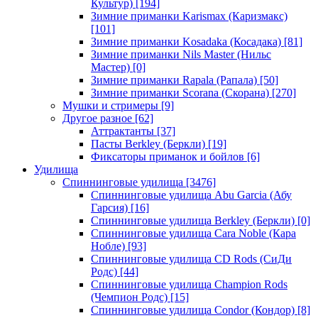
Культур)
[194]
Зимние приманки Karismax (Каризмакс)
[101]
Зимние приманки Kosadaka (Косадака)
[81]
Зимние приманки Nils Master (Нильс
Мастер)
[0]
Зимние приманки Rapala (Рапала)
[50]
Зимние приманки Scorana (Скорана)
[270]
Мушки и стримеры
[9]
Другое разное
[62]
Аттрактанты
[37]
Пасты Berkley (Беркли)
[19]
Фиксаторы приманок и бойлов
[6]
Удилища
Спиннинговые удилища
[3476]
Спиннинговые удилища Abu Garcia (Абу
Гарсия)
[16]
Спиннинговые удилища Berkley (Беркли)
[0]
Спиннинговые удилища Cara Noble (Кара
Нобле)
[93]
Спиннинговые удилища CD Rods (СиДи
Родс)
[44]
Спиннинговые удилища Champion Rods
(Чемпион Родс)
[15]
Спиннинговые удилища Condor (Кондор)
[8]