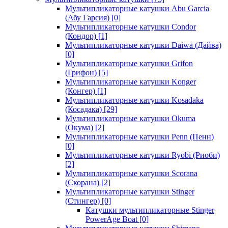
Мультипликаторные катушки Abu Garcia
(Абу Гарсия)
[0]
Мультипликаторные катушки Condor
(Кондор)
[1]
Мультипликаторные катушки Daiwa (Дайва)
[0]
Мультипликаторные катушки Grifon
(Грифон)
[5]
Мультипликаторные катушки Konger
(Конгер)
[1]
Мультипликаторные катушки Kosadaka
(Косадака)
[29]
Мультипликаторные катушки Okuma
(Окума)
[2]
Мультипликаторные катушки Penn (Пенн)
[0]
Мультипликаторные катушки Ryobi (Риоби)
[2]
Мультипликаторные катушки Scorana
(Скорана)
[2]
Мультипликаторные катушки Stinger
(Стингер)
[0]
Катушки мультипликаторные Stinger
PowerAge Boat
[0]