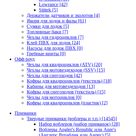
Lowrance
[42]
Sititek
[5]
Держатели датчиков и эхолотов
[4]
Якоря для лодок и фалы
[61]
Сумки для лодок
[5]
Топливные баки
[7]
Чехлы для гидроциклов
[7]
Клей ПВХ для лодок
[24]
Насосы для лодок ПВХ
[0]
Гребные винты
[0]
Офф роуд
Чехлы для квадроциклов (ATV)
[20]
Чехлы для мотовездеходов (SSV)
[15]
Чехлы для снегоходов
[42]
Кофры для квадроциклов (текстиль)
[18]
Кабины для мотовездеходов
[13]
Кофры для снегоходов (текстиль)
[15]
Чехлы для мотоциклов
[0]
Кофры для квадроциклов (пластик)
[2]
Приманки
Твердые приманки (воблеры и т.п.)
[14545]
Набор воблеров (набор приманок)
[28]
Воблеры Angler's Republic или Anre's
(Англерс Репаблик или Анрес)
[5]