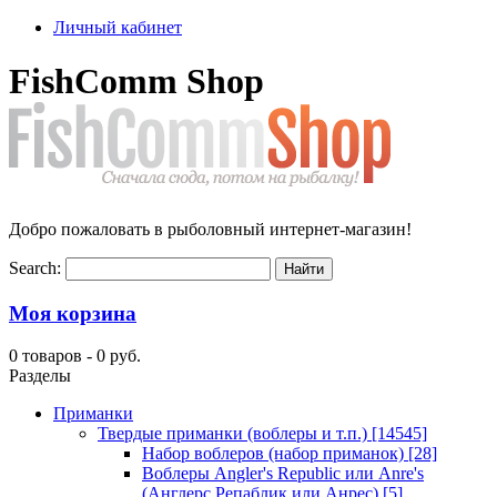
Личный кабинет
FishComm Shop
Добро пожаловать в рыболовный интернет-магазин!
Search:
Моя корзина
0 товаров -
0 руб.
Разделы
Приманки
Твердые приманки (воблеры и т.п.)
[14545]
Набор воблеров (набор приманок)
[28]
Воблеры Angler's Republic или Anre's
(Англерс Репаблик или Анрес)
[5]