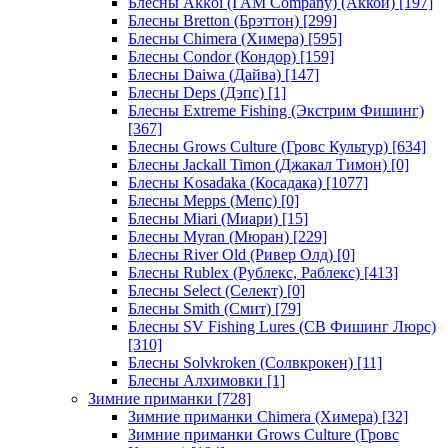
Блесны Akkoi (I AM Company) (Аккои)
[197]
Блесны Bretton (Брэттон)
[299]
Блесны Chimera (Химера)
[595]
Блесны Condor (Кондор)
[159]
Блесны Daiwa (Дайва)
[147]
Блесны Deps (Дэпс)
[1]
Блесны Extreme Fishing (Экстрим Фишинг)
[367]
Блесны Grows Culture (Гровс Культур)
[634]
Блесны Jackall Timon (Джакал Тимон)
[0]
Блесны Kosadaka (Косадака)
[1077]
Блесны Mepps (Мепс)
[0]
Блесны Miari (Миари)
[15]
Блесны Myran (Мюран)
[229]
Блесны River Old (Ривер Олд)
[0]
Блесны Rublex (Рублекс, Раблекс)
[413]
Блесны Select (Селект)
[0]
Блесны Smith (Смит)
[79]
Блесны SV Fishing Lures (СВ Фишинг Люрс)
[310]
Блесны Solvkroken (Солвкрокен)
[11]
Блесны Алхимовки
[1]
Зимние приманки
[728]
Зимние приманки Chimera (Химера)
[32]
Зимние приманки Grows Culture (Гровс