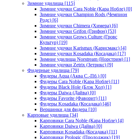
Зимние удилища
[115]
Зимние удочки Cara Noble (Кара Нобле)
[0]
Зимние удочки Champion Rods (Чемпион
Родс)
[6]
Зимние удочки Chimera (Химера)
[6]
Зимние удочки Grifon (Грифон)
[53]
Зимние удочки Grows Culture (Гровс
Культур)
[19]
Зимние удочки Karismax (Карисмакс)
[4]
Зимние удочки Kosadaka (Косадака)
[17]
Зимние удилища Norstream (Норстрим)
[1]
Зимние удочки Zetrix (Зетрикс)
[9]
Фидерные удилища
[79]
Фидеры Aqua (Аква С.-Пб.)
[0]
Фидеры Cara Noble (Кара Нобле)
[11]
Фидеры Black Hole (Блэк Хол)
[1]
Фидеры Daiwa (Дайва)
[0]
Фидеры Favorite (Фаворит)
[11]
Фидеры Kosadaka (Косадака)
[46]
Вершинки для фидера
[10]
Карповые удилища
[34]
Карповики Cara Noble (Кара Нобле)
[4]
Карповики Daiwa (Дайва)
[0]
Карповики Kosadaka (Косадака)
[11]
Карповики Prologic (Пролоджик)
[19]