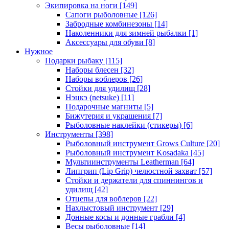
Экипировка на ноги
[149]
Сапоги рыболовные
[126]
Забродные комбинезоны
[14]
Наколенники для зимней рыбалки
[1]
Аксессуары для обуви
[8]
Нужное
Подарки рыбаку
[115]
Наборы блесен
[32]
Наборы воблеров
[26]
Стойки для удилищ
[28]
Нэцкэ (netsuke)
[11]
Подарочные магниты
[5]
Бижутерия и украшения
[7]
Рыболовные наклейки (стикеры)
[6]
Инструменты
[398]
Рыболовный инструмент Grows Culture
[20]
Рыболовный инструмент Kosadaka
[45]
Мультиинструменты Leatherman
[64]
Липгрип (Lip Grip) челюстной захват
[57]
Стойки и держатели для спиннингов и
удилищ
[42]
Отцепы для воблеров
[22]
Нахлыстовый инструмент
[29]
Донные косы и донные грабли
[4]
Весы рыболовные
[14]