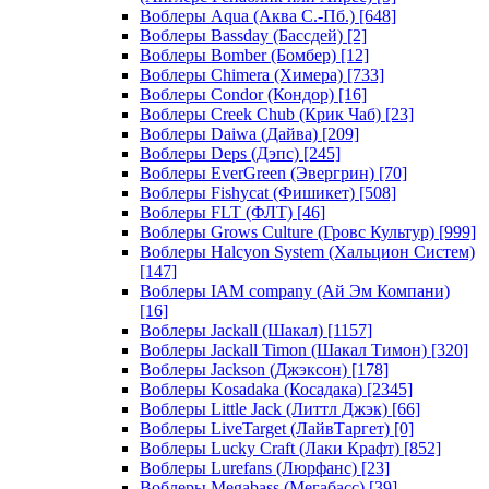
Воблеры Aqua (Аква С.-Пб.)
[648]
Воблеры Bassday (Бассдей)
[2]
Воблеры Bomber (Бомбер)
[12]
Воблеры Chimera (Химера)
[733]
Воблеры Condor (Кондор)
[16]
Воблеры Creek Chub (Крик Чаб)
[23]
Воблеры Daiwa (Дайва)
[209]
Воблеры Deps (Дэпс)
[245]
Воблеры EverGreen (Эвергрин)
[70]
Воблеры Fishycat (Фишикет)
[508]
Воблеры FLT (ФЛТ)
[46]
Воблеры Grows Culture (Гровс Культур)
[999]
Воблеры Halcyon System (Хальцион Систем)
[147]
Воблеры IAM company (Ай Эм Компани)
[16]
Воблеры Jackall (Шакал)
[1157]
Воблеры Jackall Timon (Шакал Тимон)
[320]
Воблеры Jackson (Джэксон)
[178]
Воблеры Kosadaka (Косадака)
[2345]
Воблеры Little Jack (Литтл Джэк)
[66]
Воблеры LiveTarget (ЛайвТаргет)
[0]
Воблеры Lucky Craft (Лаки Крафт)
[852]
Воблеры Lurefans (Люрфанс)
[23]
Воблеры Megabass (Мегабасс)
[39]