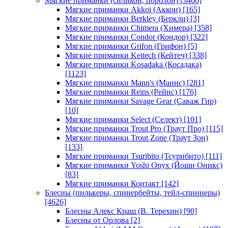
Мягкие приманки (силикон, поролон)
[3466]
Мягкие приманки Akkoi (Аккои)
[165]
Мягкие приманки Berkley (Беркли)
[3]
Мягкие приманки Chimera (Химера)
[358]
Мягкие приманки Condor (Кондор)
[322]
Мягкие приманки Grifon (Грифон)
[5]
Мягкие приманки Keitech (Кейтеч)
[338]
Мягкие приманки Kosadaka (Косадака)
[1123]
Мягкие приманки Mann's (Маннс)
[281]
Мягкие приманки Reins (Рейнс)
[176]
Мягкие приманки Savage Gear (Саваж Гир)
[10]
Мягкие приманки Select (Селект)
[101]
Мягкие приманки Trout Pro (Траут Про)
[115]
Мягкие приманки Trout Zone (Траут Зон)
[133]
Мягкие приманки Tsuribito (Тсурибито)
[111]
Мягкие приманки Yoshi Onyx (Йоши Оникс)
[83]
Мягкие приманки Контакт
[142]
Блесны (пилькеры, спинербейты, тейл-спиннеры)
[4626]
Блесны Алекс Краш (В. Терехин)
[90]
Блесны от Орлова
[2]