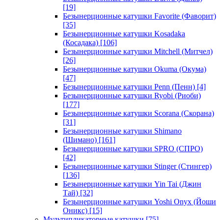
[19]
Безынерционные катушки Favorite (Фаворит)
[35]
Безынерционные катушки Kosadaka
(Косадака)
[106]
Безынерционные катушки Mitchell (Митчел)
[26]
Безынерционные катушки Okuma (Окума)
[47]
Безынерционные катушки Penn (Пенн)
[4]
Безынерционные катушки Ryobi (Риоби)
[177]
Безынерционные катушки Scorana (Скорана)
[31]
Безынерционные катушки Shimano
(Шимано)
[161]
Безынерционные катушки SPRO (СПРО)
[42]
Безынерционные катушки Stinger (Стингер)
[136]
Безынерционные катушки Yin Tai (Джин
Тай)
[32]
Безынерционные катушки Yoshi Onyx (Йоши
Оникс)
[15]
Мультипликаторные катушки
[75]