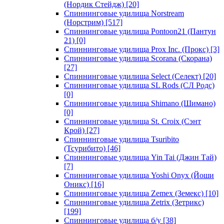
(Нордик Стейдж)
[20]
Спиннинговые удилища Norstream
(Норстрим)
[517]
Спиннинговые удилища Pontoon21 (Пантун
21)
[0]
Спиннинговые удилища Prox Inc. (Прокс)
[3]
Спиннинговые удилища Scorana (Скорана)
[27]
Спиннинговые удилища Select (Селект)
[20]
Спиннинговые удилища SL Rods (СЛ Родс)
[0]
Спиннинговые удилища Shimano (Шимано)
[0]
Спиннинговые удилища St. Croix (Сэнт
Крой)
[27]
Спиннинговые удилища Tsuribito
(Тсурибито)
[46]
Спиннинговые удилища Yin Tai (Джин Тай)
[7]
Спиннинговые удилища Yoshi Onyx (Йоши
Оникс)
[16]
Спиннинговые удилища Zemex (Земекс)
[10]
Спиннинговые удилища Zetrix (Зетрикс)
[199]
Спиннинговые удилища б/у
[38]