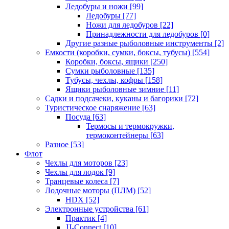
Ледобуры и ножи
[99]
Ледобуры
[77]
Ножи для ледобуров
[22]
Принадлежности для ледобуров
[0]
Другие разные рыболовные инструменты
[2]
Емкости (коробки, сумки, боксы, тубусы)
[554]
Коробки, боксы, ящики
[250]
Сумки рыболовные
[135]
Тубусы, чехлы, кофры
[158]
Ящики рыболовные зимние
[11]
Садки и подсачеки, куканы и багорики
[72]
Туристическое снаряжение
[63]
Посуда
[63]
Термосы и термокружки,
термоконтейнеры
[63]
Разное
[53]
Флот
Чехлы для моторов
[23]
Чехлы для лодок
[9]
Транцевые колеса
[7]
Лодочные моторы (ПЛМ)
[52]
HDX
[52]
Электронные устройства
[61]
Практик
[4]
JJ-Connect
[10]