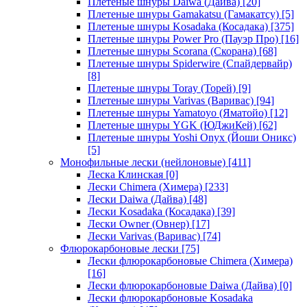
Плетеные шнуры Daiwa (Дайва)
[20]
Плетеные шнуры Gamakatsu (Гамакатсу)
[5]
Плетеные шнуры Kosadaka (Косадака)
[375]
Плетеные шнуры Power Pro (Пауэр Про)
[16]
Плетеные шнуры Scorana (Скорана)
[68]
Плетеные шнуры Spiderwire (Спайдервайр)
[8]
Плетеные шнуры Toray (Торей)
[9]
Плетеные шнуры Varivas (Варивас)
[94]
Плетеные шнуры Yamatoyo (Яматойо)
[12]
Плетеные шнуры YGK (ЮДжиКей)
[62]
Плетеные шнуры Yoshi Onyx (Йоши Оникс)
[5]
Монофильные лески (нейлоновые)
[411]
Леска Клинская
[0]
Лески Chimera (Химера)
[233]
Лески Daiwa (Дайва)
[48]
Лески Kosadaka (Косадака)
[39]
Лески Owner (Овнер)
[17]
Лески Varivas (Варивас)
[74]
Флюрокарбоновые лески
[75]
Лески флюрокарбоновые Chimera (Химера)
[16]
Лески флюрокарбоновые Daiwa (Дайва)
[0]
Лески флюрокарбоновые Kosadaka