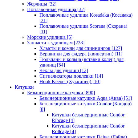
Жерлицы
[32]
Поплавочные удилища
[32]
Поплавочные удилища Kosadaka (Косадака)
[21]
Поплавочные удилища Scorana (Скорана)
[11]
Морские удилища
[5]
Запчасти к удилищам
[228]
Хлысты и комли для спиннингов
[127]
Вершинки для фидера (квивертип)
[11]
Тюльпаны и кольца (вставки колец) для
удилищ
[54]
Чехлы для удилищ
[12]
Сигнализаторы поклевки
[14]
Hook Keeper (Хуккипер)
[10]
Катушки
Безынерционные катушки
[890]
Безынерционные катушки Aqua (Аква)
[51]
Безынерционные катушки Condor (Кондор)
[8]
Катушки безынерционные Condor
Ribcage
[4]
Катушки безынерционные Condor
Rollcage
[4]
Безынерционные катушки Daiwa (Дайва)