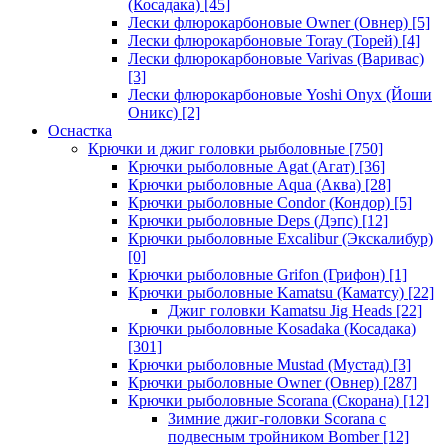
(Косадака)
[45]
Лески флюрокарбоновые Owner (Овнер)
[5]
Лески флюрокарбоновые Toray (Торей)
[4]
Лески флюрокарбоновые Varivas (Варивас)
[3]
Лески флюрокарбоновые Yoshi Onyx (Йоши
Оникс)
[2]
Оснастка
Крючки и джиг головки рыболовные
[750]
Крючки рыболовные Agat (Агат)
[36]
Крючки рыболовные Aqua (Аква)
[28]
Крючки рыболовные Condor (Кондор)
[5]
Крючки рыболовные Deps (Дэпс)
[12]
Крючки рыболовные Excalibur (Экскалибур)
[0]
Крючки рыболовные Grifon (Грифон)
[1]
Крючки рыболовные Kamatsu (Каматсу)
[22]
Джиг головки Kamatsu Jig Heads
[22]
Крючки рыболовные Kosadaka (Косадака)
[301]
Крючки рыболовные Mustad (Мустад)
[3]
Крючки рыболовные Owner (Овнер)
[287]
Крючки рыболовные Scorana (Скорана)
[12]
Зимние джиг-головки Scorana с
подвесным тройником Bomber
[12]