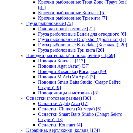
Крючки рыболовные Trout Zone (Траут Зон)
[31]
Крючки рыболовные Контакт
[5]
Крючки рыболовные Три кита
[7]
Груза рыболовные
[75]
Головки вольфрамовые
[21]
Груза рыболовные Банан для отводного
[6]
Груза рыболовные Drop shot (Дроп шот)
[2]
Груза рыболовные Kosadaka (Косадака)
[20]
Груза рыболовные Три кита
[26]
Поводки (материалы) и поводочницы
[269]
Поводки Контакт
[113]
Поводки Agat (Агат)
[37]
Поводки Kosadaka (Косадака)
[99]
Поводки MiAri (МиАри)
[3]
Поводки Smart Baits Studio (Смарт Бейтс
Студио)
[9]
Поводочницы и мотовило
[8]
Оснастки (готовые разные)
[30]
Оснастки Agat (Агат)
[7]
Оснастки Chimera (Химера)
[6]
Оснастки Smart Baits Studio (Смарт Бейтс
Студио)
[13]
Оснастки Контакт
[4]
Карабины, вертлюжки, кольца
[174]