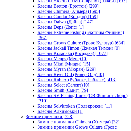
Блесны Akkoi (I AM Company) (Аккои)
[197]
Блесны Bretton (Брэттон)
[299]
Блесны Chimera (Химера)
[595]
Блесны Condor (Кондор)
[159]
Блесны Daiwa (Дайва)
[147]
Блесны Deps (Дэпс)
[1]
Блесны Extreme Fishing (Экстрим Фишинг)
[367]
Блесны Grows Culture (Гровс Культур)
[634]
Блесны Jackall Timon (Джакал Тимон)
[0]
Блесны Kosadaka (Косадака)
[1077]
Блесны Mepps (Мепс)
[0]
Блесны Miari (Миари)
[15]
Блесны Myran (Мюран)
[229]
Блесны River Old (Ривер Олд)
[0]
Блесны Rublex (Рублекс, Раблекс)
[413]
Блесны Select (Селект)
[0]
Блесны Smith (Смит)
[79]
Блесны SV Fishing Lures (СВ Фишинг Люрс)
[310]
Блесны Solvkroken (Солвкрокен)
[11]
Блесны Алхимовки
[1]
Зимние приманки
[728]
Зимние приманки Chimera (Химера)
[32]
Зимние приманки Grows Culture (Гровс