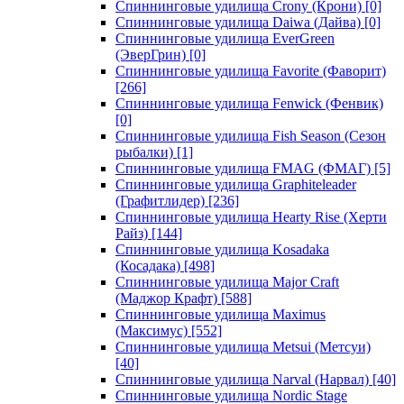
Спиннинговые удилища Crony (Крони)
[0]
Спиннинговые удилища Daiwa (Дайва)
[0]
Спиннинговые удилища EverGreen
(ЭверГрин)
[0]
Спиннинговые удилища Favorite (Фаворит)
[266]
Спиннинговые удилища Fenwick (Фенвик)
[0]
Спиннинговые удилища Fish Season (Сезон
рыбалки)
[1]
Спиннинговые удилища FMAG (ФМАГ)
[5]
Спиннинговые удилища Graphiteleader
(Графитлидер)
[236]
Спиннинговые удилища Hearty Rise (Херти
Райз)
[144]
Спиннинговые удилища Kosadaka
(Косадака)
[498]
Спиннинговые удилища Major Craft
(Маджор Крафт)
[588]
Спиннинговые удилища Maximus
(Максимус)
[552]
Спиннинговые удилища Metsui (Метсуи)
[40]
Спиннинговые удилища Narval (Нарвал)
[40]
Спиннинговые удилища Nordic Stage