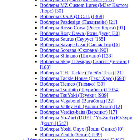
Воблеры MZ Custom Lures (МЗэт Кастом
Люрс)
[30]
Воблеры O.S.P. (О.С.П.)
[368]
Воблеры Pazdesign (Паздизайн)
[21]
Воблеры Rosso Corsa (Россо Корса)
[91]
Воблеры Rosy Dawn (Рози Даун)
[30]
Воблеры Saurus (Саурус)
[155]
Воблеры Savage Gear (Саваж Гир)
[6]
Воблеры Scorana (Скорана)
[90]
Воблеры Shimano (Шимано)
[128]
Воблеры Skagit Designs (Скагит Дизайнс)
[183]
Воблеры T.H. Tackle (ТиЭйч Текл)
[21]
Воблеры Tackle House (Тэкл Хаус)
[693]
Воблеры Tiemco (Тиемко)
[30]
Воблеры Tsuribito (Тсурибито)
[1074]
Воблеры TsuYoki (Тсуеки)
[909]
Воблеры Vagabond (Вагабонд)
[22]
Воблеры Valley Hill (Волли Хилл)
[12]
Воблеры Verdict-baits (Вердикт)
[17]
Воблеры Yo-Zuri (DUEL / Yo-Zuri) (Ю-Зури
Дюэл)
[1547]
Воблеры Yoshi Onyx (Йоши Оникс)
[0]
Воблеры Zenith (Зенич)
[299]