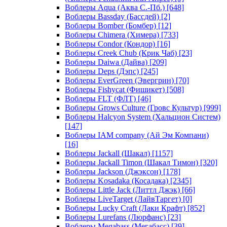
Воблеры Aqua (Аква С.-Пб.)
[648]
Воблеры Bassday (Бассдей)
[2]
Воблеры Bomber (Бомбер)
[12]
Воблеры Chimera (Химера)
[733]
Воблеры Condor (Кондор)
[16]
Воблеры Creek Chub (Крик Чаб)
[23]
Воблеры Daiwa (Дайва)
[209]
Воблеры Deps (Дэпс)
[245]
Воблеры EverGreen (Эвергрин)
[70]
Воблеры Fishycat (Фишикет)
[508]
Воблеры FLT (ФЛТ)
[46]
Воблеры Grows Culture (Гровс Культур)
[999]
Воблеры Halcyon System (Хальцион Систем)
[147]
Воблеры IAM company (Ай Эм Компани)
[16]
Воблеры Jackall (Шакал)
[1157]
Воблеры Jackall Timon (Шакал Тимон)
[320]
Воблеры Jackson (Джэксон)
[178]
Воблеры Kosadaka (Косадака)
[2345]
Воблеры Little Jack (Литтл Джэк)
[66]
Воблеры LiveTarget (ЛайвТаргет)
[0]
Воблеры Lucky Craft (Лаки Крафт)
[852]
Воблеры Lurefans (Люрфанс)
[23]
Воблеры Megabass (Мегабасс)
[39]