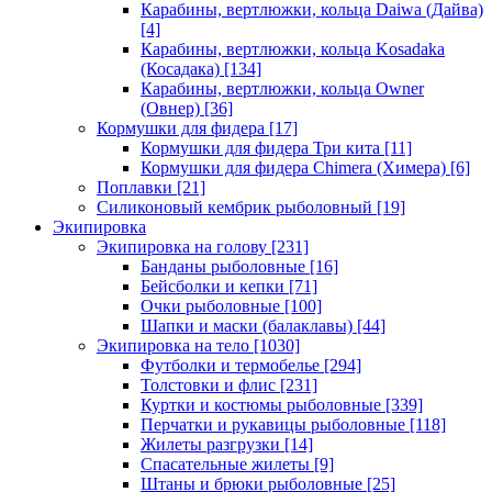
Карабины, вертлюжки, кольца Daiwa (Дайва)
[4]
Карабины, вертлюжки, кольца Kosadaka
(Косадака)
[134]
Карабины, вертлюжки, кольца Owner
(Овнер)
[36]
Кормушки для фидера
[17]
Кормушки для фидера Три кита
[11]
Кормушки для фидера Chimera (Химера)
[6]
Поплавки
[21]
Силиконовый кембрик рыболовный
[19]
Экипировка
Экипировка на голову
[231]
Банданы рыболовные
[16]
Бейсболки и кепки
[71]
Очки рыболовные
[100]
Шапки и маски (балаклавы)
[44]
Экипировка на тело
[1030]
Футболки и термобелье
[294]
Толстовки и флис
[231]
Куртки и костюмы рыболовные
[339]
Перчатки и рукавицы рыболовные
[118]
Жилеты разгрузки
[14]
Спасательные жилеты
[9]
Штаны и брюки рыболовные
[25]