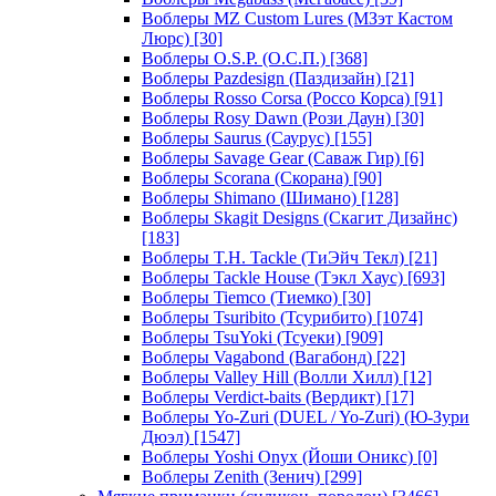
Воблеры MZ Custom Lures (МЗэт Кастом
Люрс)
[30]
Воблеры O.S.P. (О.С.П.)
[368]
Воблеры Pazdesign (Паздизайн)
[21]
Воблеры Rosso Corsa (Россо Корса)
[91]
Воблеры Rosy Dawn (Рози Даун)
[30]
Воблеры Saurus (Саурус)
[155]
Воблеры Savage Gear (Саваж Гир)
[6]
Воблеры Scorana (Скорана)
[90]
Воблеры Shimano (Шимано)
[128]
Воблеры Skagit Designs (Скагит Дизайнс)
[183]
Воблеры T.H. Tackle (ТиЭйч Текл)
[21]
Воблеры Tackle House (Тэкл Хаус)
[693]
Воблеры Tiemco (Тиемко)
[30]
Воблеры Tsuribito (Тсурибито)
[1074]
Воблеры TsuYoki (Тсуеки)
[909]
Воблеры Vagabond (Вагабонд)
[22]
Воблеры Valley Hill (Волли Хилл)
[12]
Воблеры Verdict-baits (Вердикт)
[17]
Воблеры Yo-Zuri (DUEL / Yo-Zuri) (Ю-Зури
Дюэл)
[1547]
Воблеры Yoshi Onyx (Йоши Оникс)
[0]
Воблеры Zenith (Зенич)
[299]