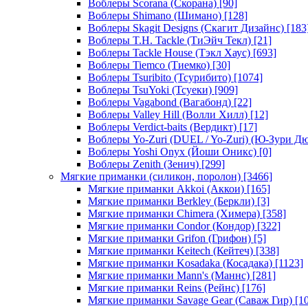
Воблеры Scorana (Скорана)
[90]
Воблеры Shimano (Шимано)
[128]
Воблеры Skagit Designs (Скагит Дизайнс)
[183
Воблеры T.H. Tackle (ТиЭйч Текл)
[21]
Воблеры Tackle House (Тэкл Хаус)
[693]
Воблеры Tiemco (Тиемко)
[30]
Воблеры Tsuribito (Тсурибито)
[1074]
Воблеры TsuYoki (Тсуеки)
[909]
Воблеры Vagabond (Вагабонд)
[22]
Воблеры Valley Hill (Волли Хилл)
[12]
Воблеры Verdict-baits (Вердикт)
[17]
Воблеры Yo-Zuri (DUEL / Yo-Zuri) (Ю-Зури Д
Воблеры Yoshi Onyx (Йоши Оникс)
[0]
Воблеры Zenith (Зенич)
[299]
Мягкие приманки (силикон, поролон)
[3466]
Мягкие приманки Akkoi (Аккои)
[165]
Мягкие приманки Berkley (Беркли)
[3]
Мягкие приманки Chimera (Химера)
[358]
Мягкие приманки Condor (Кондор)
[322]
Мягкие приманки Grifon (Грифон)
[5]
Мягкие приманки Keitech (Кейтеч)
[338]
Мягкие приманки Kosadaka (Косадака)
[1123]
Мягкие приманки Mann's (Маннс)
[281]
Мягкие приманки Reins (Рейнс)
[176]
Мягкие приманки Savage Gear (Саваж Гир)
[10