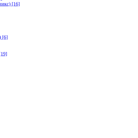
никс)
[16]
)
[6]
[19]