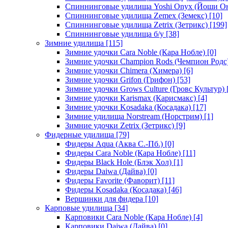
Спиннинговые удилища Yoshi Onyx (Йоши О
Спиннинговые удилища Zemex (Земекс)
[10]
Спиннинговые удилища Zetrix (Зетрикс)
[199]
Спиннинговые удилища б/у
[38]
Зимние удилища
[115]
Зимние удочки Cara Noble (Кара Нобле)
[0]
Зимние удочки Champion Rods (Чемпион Родс
Зимние удочки Chimera (Химера)
[6]
Зимние удочки Grifon (Грифон)
[53]
Зимние удочки Grows Culture (Гровс Культур)
Зимние удочки Karismax (Карисмакс)
[4]
Зимние удочки Kosadaka (Косадака)
[17]
Зимние удилища Norstream (Норстрим)
[1]
Зимние удочки Zetrix (Зетрикс)
[9]
Фидерные удилища
[79]
Фидеры Aqua (Аква С.-Пб.)
[0]
Фидеры Cara Noble (Кара Нобле)
[11]
Фидеры Black Hole (Блэк Хол)
[1]
Фидеры Daiwa (Дайва)
[0]
Фидеры Favorite (Фаворит)
[11]
Фидеры Kosadaka (Косадака)
[46]
Вершинки для фидера
[10]
Карповые удилища
[34]
Карповики Cara Noble (Кара Нобле)
[4]
Карповики Daiwa (Дайва)
[0]