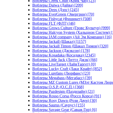
Воблеры Creek Chub (Крик Чаб)
[23]
Воблеры Daiwa (Дайва)
[209]
Воблеры Deps (Дэпс)
[245]
Воблеры EverGreen (Эвергрин)
[70]
Воблеры Fishycat (Фишикет)
[508]
Воблеры FLT (ФЛТ)
[46]
Воблеры Grows Culture (Гровс Культур)
[999]
Воблеры Halcyon System (Хальцион Систем)
[
Воблеры IAM company (Ай Эм Компани)
[16]
Воблеры Jackall (Шакал)
[1157]
Воблеры Jackall Timon (Шакал Тимон)
[320]
Воблеры Jackson (Джэксон)
[178]
Воблеры Kosadaka (Косадака)
[2345]
Воблеры Little Jack (Литтл Джэк)
[66]
Воблеры LiveTarget (ЛайвТаргет)
[0]
Воблеры Lucky Craft (Лаки Крафт)
[852]
Воблеры Lurefans (Люрфанс)
[23]
Воблеры Megabass (Мегабасс)
[39]
Воблеры MZ Custom Lures (МЗэт Кастом Люр
Воблеры O.S.P. (О.С.П.)
[368]
Воблеры Pazdesign (Паздизайн)
[21]
Воблеры Rosso Corsa (Россо Корса)
[91]
Воблеры Rosy Dawn (Рози Даун)
[30]
Воблеры Saurus (Саурус)
[155]
Воблеры Savage Gear (Саваж Гир)
[6]