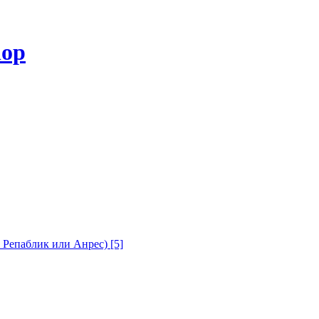
с Репаблик или Анрес)
[5]