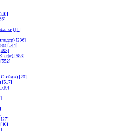
)
[0]
66]
ыбалки)
[1]
тлидер)
[236]
йз)
[144]
[498]
Крафт)
[588]
[552]
 Стейдж)
[20]
)
[517]
1)
[0]
]
]
]
[27]
[46]
]