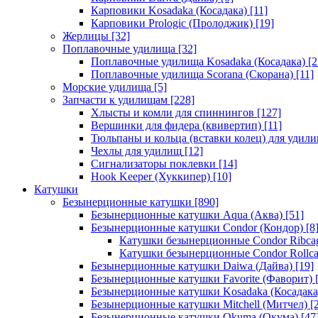
Карповики Kosadaka (Косадака)
[11]
Карповики Prologic (Пролоджик)
[19]
Жерлицы
[32]
Поплавочные удилища
[32]
Поплавочные удилища Kosadaka (Косадака)
[2
Поплавочные удилища Scorana (Скорана)
[11]
Морские удилища
[5]
Запчасти к удилищам
[228]
Хлысты и комли для спиннингов
[127]
Вершинки для фидера (квивертип)
[11]
Тюльпаны и кольца (вставки колец) для удил
Чехлы для удилищ
[12]
Сигнализаторы поклевки
[14]
Hook Keeper (Хуккипер)
[10]
Катушки
Безынерционные катушки
[890]
Безынерционные катушки Aqua (Аква)
[51]
Безынерционные катушки Condor (Кондор)
[8
Катушки безынерционные Condor Ribca
Катушки безынерционные Condor Rollc
Безынерционные катушки Daiwa (Дайва)
[19]
Безынерционные катушки Favorite (Фаворит)
[
Безынерционные катушки Kosadaka (Косадака
Безынерционные катушки Mitchell (Митчел)
[2
Безынерционные катушки Okuma (Окума)
[47