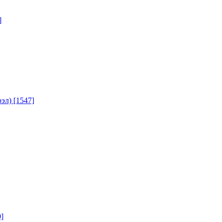
]
юэл)
[1547]
]