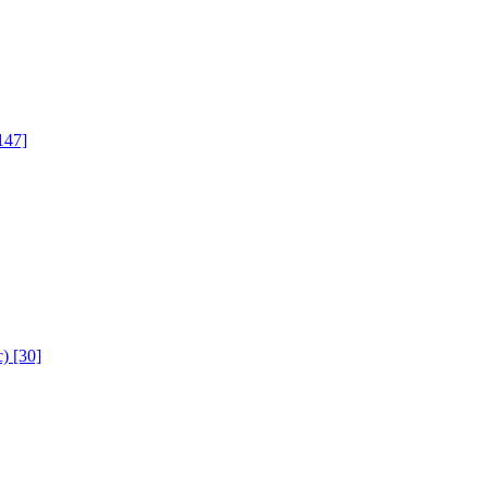
147]
с)
[30]