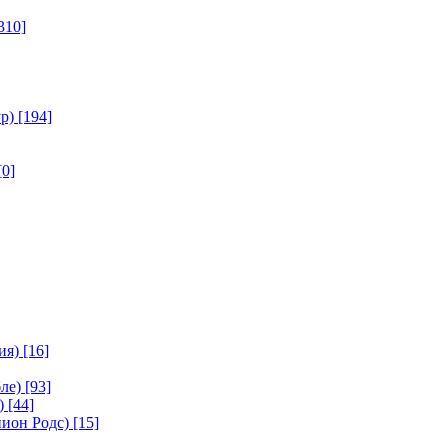
310]
р)
[194]
[0]
ия)
[16]
ле)
[93]
)
[44]
ион Родс)
[15]