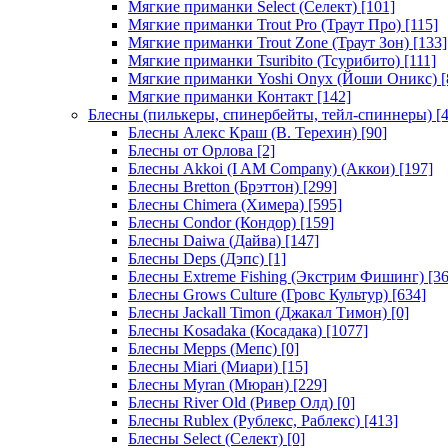
Мягкие приманки Select (Селект)
[101]
Мягкие приманки Trout Pro (Траут Про)
[115]
Мягкие приманки Trout Zone (Траут Зон)
[133]
Мягкие приманки Tsuribito (Тсурибито)
[111]
Мягкие приманки Yoshi Onyx (Йоши Оникс)
[
Мягкие приманки Контакт
[142]
Блесны (пилькеры, спинербейты, тейл-спиннеры)
[4
Блесны Алекс Краш (В. Терехин)
[90]
Блесны от Орлова
[2]
Блесны Akkoi (I AM Company) (Аккои)
[197]
Блесны Bretton (Брэттон)
[299]
Блесны Chimera (Химера)
[595]
Блесны Condor (Кондор)
[159]
Блесны Daiwa (Дайва)
[147]
Блесны Deps (Дэпс)
[1]
Блесны Extreme Fishing (Экстрим Фишинг)
[36
Блесны Grows Culture (Гровс Культур)
[634]
Блесны Jackall Timon (Джакал Тимон)
[0]
Блесны Kosadaka (Косадака)
[1077]
Блесны Mepps (Мепс)
[0]
Блесны Miari (Миари)
[15]
Блесны Myran (Мюран)
[229]
Блесны River Old (Ривер Олд)
[0]
Блесны Rublex (Рублекс, Раблекс)
[413]
Блесны Select (Селект)
[0]