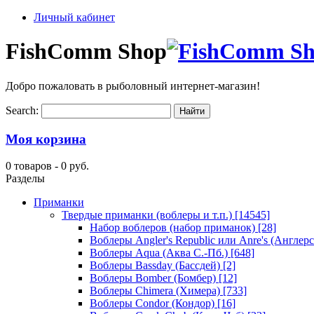
Личный кабинет
FishComm Shop
Добро пожаловать в рыболовный интернет-магазин!
Search:
Моя корзина
0 товаров -
0 руб.
Разделы
Приманки
Твердые приманки (воблеры и т.п.)
[14545]
Набор воблеров (набор приманок)
[28]
Воблеры Angler's Republic или Anre's (Англер
Воблеры Aqua (Аква С.-Пб.)
[648]
Воблеры Bassday (Бассдей)
[2]
Воблеры Bomber (Бомбер)
[12]
Воблеры Chimera (Химера)
[733]
Воблеры Condor (Кондор)
[16]