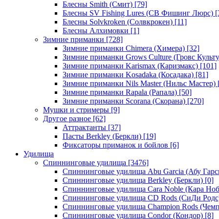
Блесны Smith (Смит)
[79]
Блесны SV Fishing Lures (СВ Фишинг Люрс)
[
Блесны Solvkroken (Солвкрокен)
[11]
Блесны Алхимовки
[1]
Зимние приманки
[728]
Зимние приманки Chimera (Химера)
[32]
Зимние приманки Grows Culture (Гровс Культу
Зимние приманки Karismax (Каризмакс)
[101]
Зимние приманки Kosadaka (Косадака)
[81]
Зимние приманки Nils Master (Нильс Мастер)
Зимние приманки Rapala (Рапала)
[50]
Зимние приманки Scorana (Скорана)
[270]
Мушки и стримеры
[9]
Другое разное
[62]
Аттрактанты
[37]
Пасты Berkley (Беркли)
[19]
Фиксаторы приманок и бойлов
[6]
Удилища
Спиннинговые удилища
[3476]
Спиннинговые удилища Abu Garcia (Абу Гарс
Спиннинговые удилища Berkley (Беркли)
[0]
Спиннинговые удилища Cara Noble (Кара Ноб
Спиннинговые удилища CD Rods (СиДи Родс
Спиннинговые удилища Champion Rods (Чемп
Спиннинговые удилища Condor (Кондор)
[8]