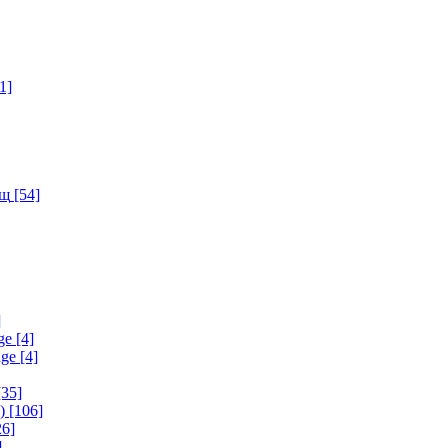
1]
ищ
[54]
]
ge
[4]
age
[4]
35]
)
[106]
6]
]