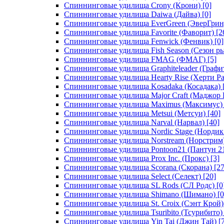
Спиннинговые удилища Crony (Крони)
[0]
Спиннинговые удилища Daiwa (Дайва)
[0]
Спиннинговые удилища EverGreen (ЭверГрин
Спиннинговые удилища Favorite (Фаворит)
[2
Спиннинговые удилища Fenwick (Фенвик)
[0]
Спиннинговые удилища Fish Season (Сезон р
Спиннинговые удилища FMAG (ФМАГ)
[5]
Спиннинговые удилища Graphiteleader (Графи
Спиннинговые удилища Hearty Rise (Херти Ра
Спиннинговые удилища Kosadaka (Косадака)
Спиннинговые удилища Major Craft (Маджор 
Спиннинговые удилища Maximus (Максимус)
Спиннинговые удилища Metsui (Метсуи)
[40]
Спиннинговые удилища Narval (Нарвал)
[40]
Спиннинговые удилища Nordic Stage (Нордик
Спиннинговые удилища Norstream (Норстрим
Спиннинговые удилища Pontoon21 (Пантун 2
Спиннинговые удилища Prox Inc. (Прокс)
[3]
Спиннинговые удилища Scorana (Скорана)
[27
Спиннинговые удилища Select (Селект)
[20]
Спиннинговые удилища SL Rods (СЛ Родс)
[0
Спиннинговые удилища Shimano (Шимано)
[0
Спиннинговые удилища St. Croix (Сэнт Крой)
Спиннинговые удилища Tsuribito (Тсурибито)
Спиннинговые удилища Yin Tai (Джин Тай)
[7