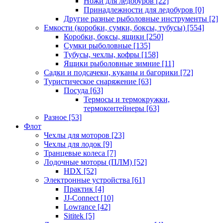
Ножи для ледобуров
[22]
Принадлежности для ледобуров
[0]
Другие разные рыболовные инструменты
[2]
Емкости (коробки, сумки, боксы, тубусы)
[554]
Коробки, боксы, ящики
[250]
Сумки рыболовные
[135]
Тубусы, чехлы, кофры
[158]
Ящики рыболовные зимние
[11]
Садки и подсачеки, куканы и багорики
[72]
Туристическое снаряжение
[63]
Посуда
[63]
Термосы и термокружки,
термоконтейнеры
[63]
Разное
[53]
Флот
Чехлы для моторов
[23]
Чехлы для лодок
[9]
Транцевые колеса
[7]
Лодочные моторы (ПЛМ)
[52]
HDX
[52]
Электронные устройства
[61]
Практик
[4]
JJ-Connect
[10]
Lowrance
[42]
Sititek
[5]