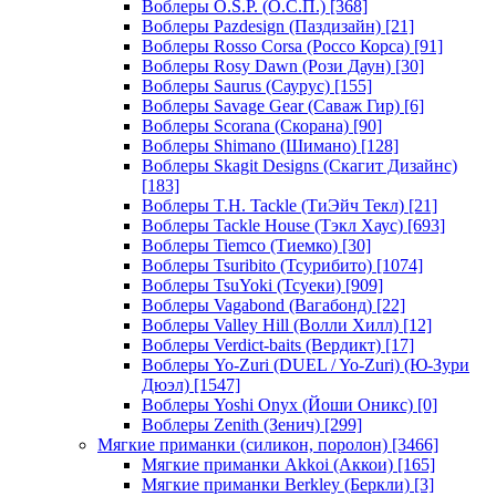
Воблеры O.S.P. (О.С.П.)
[368]
Воблеры Pazdesign (Паздизайн)
[21]
Воблеры Rosso Corsa (Россо Корса)
[91]
Воблеры Rosy Dawn (Рози Даун)
[30]
Воблеры Saurus (Саурус)
[155]
Воблеры Savage Gear (Саваж Гир)
[6]
Воблеры Scorana (Скорана)
[90]
Воблеры Shimano (Шимано)
[128]
Воблеры Skagit Designs (Скагит Дизайнс)
[183]
Воблеры T.H. Tackle (ТиЭйч Текл)
[21]
Воблеры Tackle House (Тэкл Хаус)
[693]
Воблеры Tiemco (Тиемко)
[30]
Воблеры Tsuribito (Тсурибито)
[1074]
Воблеры TsuYoki (Тсуеки)
[909]
Воблеры Vagabond (Вагабонд)
[22]
Воблеры Valley Hill (Волли Хилл)
[12]
Воблеры Verdict-baits (Вердикт)
[17]
Воблеры Yo-Zuri (DUEL / Yo-Zuri) (Ю-Зури
Дюэл)
[1547]
Воблеры Yoshi Onyx (Йоши Оникс)
[0]
Воблеры Zenith (Зенич)
[299]
Мягкие приманки (силикон, поролон)
[3466]
Мягкие приманки Akkoi (Аккои)
[165]
Мягкие приманки Berkley (Беркли)
[3]