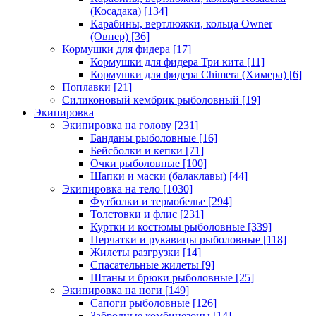
(Косадака)
[134]
Карабины, вертлюжки, кольца Owner
(Овнер)
[36]
Кормушки для фидера
[17]
Кормушки для фидера Три кита
[11]
Кормушки для фидера Chimera (Химера)
[6]
Поплавки
[21]
Силиконовый кембрик рыболовный
[19]
Экипировка
Экипировка на голову
[231]
Банданы рыболовные
[16]
Бейсболки и кепки
[71]
Очки рыболовные
[100]
Шапки и маски (балаклавы)
[44]
Экипировка на тело
[1030]
Футболки и термобелье
[294]
Толстовки и флис
[231]
Куртки и костюмы рыболовные
[339]
Перчатки и рукавицы рыболовные
[118]
Жилеты разгрузки
[14]
Спасательные жилеты
[9]
Штаны и брюки рыболовные
[25]
Экипировка на ноги
[149]
Сапоги рыболовные
[126]
Забродные комбинезоны
[14]