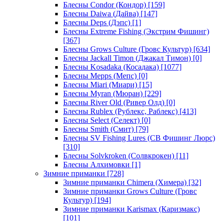
Блесны Condor (Кондор)
[159]
Блесны Daiwa (Дайва)
[147]
Блесны Deps (Дэпс)
[1]
Блесны Extreme Fishing (Экстрим Фишинг)
[367]
Блесны Grows Culture (Гровс Культур)
[634]
Блесны Jackall Timon (Джакал Тимон)
[0]
Блесны Kosadaka (Косадака)
[1077]
Блесны Mepps (Мепс)
[0]
Блесны Miari (Миари)
[15]
Блесны Myran (Мюран)
[229]
Блесны River Old (Ривер Олд)
[0]
Блесны Rublex (Рублекс, Раблекс)
[413]
Блесны Select (Селект)
[0]
Блесны Smith (Смит)
[79]
Блесны SV Fishing Lures (СВ Фишинг Люрс)
[310]
Блесны Solvkroken (Солвкрокен)
[11]
Блесны Алхимовки
[1]
Зимние приманки
[728]
Зимние приманки Chimera (Химера)
[32]
Зимние приманки Grows Culture (Гровс
Культур)
[194]
Зимние приманки Karismax (Каризмакс)
[101]