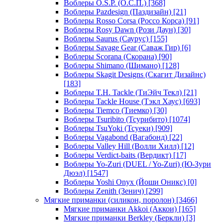
Воблеры O.S.P. (О.С.П.)
[368]
Воблеры Pazdesign (Паздизайн)
[21]
Воблеры Rosso Corsa (Россо Корса)
[91]
Воблеры Rosy Dawn (Рози Даун)
[30]
Воблеры Saurus (Саурус)
[155]
Воблеры Savage Gear (Саваж Гир)
[6]
Воблеры Scorana (Скорана)
[90]
Воблеры Shimano (Шимано)
[128]
Воблеры Skagit Designs (Скагит Дизайнс)
[183]
Воблеры T.H. Tackle (ТиЭйч Текл)
[21]
Воблеры Tackle House (Тэкл Хаус)
[693]
Воблеры Tiemco (Тиемко)
[30]
Воблеры Tsuribito (Тсурибито)
[1074]
Воблеры TsuYoki (Тсуеки)
[909]
Воблеры Vagabond (Вагабонд)
[22]
Воблеры Valley Hill (Волли Хилл)
[12]
Воблеры Verdict-baits (Вердикт)
[17]
Воблеры Yo-Zuri (DUEL / Yo-Zuri) (Ю-Зури
Дюэл)
[1547]
Воблеры Yoshi Onyx (Йоши Оникс)
[0]
Воблеры Zenith (Зенич)
[299]
Мягкие приманки (силикон, поролон)
[3466]
Мягкие приманки Akkoi (Аккои)
[165]
Мягкие приманки Berkley (Беркли)
[3]