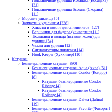
Поплавочные удилища Kosadaka (Косадака)
[21]
Поплавочные удилища Scorana (Скорана)
[11]
Морские удилища
[5]
Запчасти к удилищам
[228]
Хлысты и комли для спиннингов
[127]
Вершинки для фидера (квивертип)
[11]
Тюльпаны и кольца (вставки колец) для
удилищ
[54]
Чехлы для удилищ
[12]
Сигнализаторы поклевки
[14]
Hook Keeper (Хуккипер)
[10]
Катушки
Безынерционные катушки
[890]
Безынерционные катушки Aqua (Аква)
[51]
Безынерционные катушки Condor (Кондор)
[8]
Катушки безынерционные Condor
Ribcage
[4]
Катушки безынерционные Condor
Rollcage
[4]
Безынерционные катушки Daiwa (Дайва)
[19]
Безынерционные катушки Favorite (Фаворит)