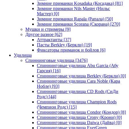
Зимние приманки Kosadaka (Косадака)
[81]
Зимние приманки Nils Master (Нильс
Мастер)
[0]
Зимние приманки Rapala (Рапала)
[50]
Зимние приманки Scorana (Скорана)
[270]
Мушки и стримеры
[9]
Другое разное
[62]
Аттрактанты
[37]
Пасты Berkley (Беркли)
[19]
Фиксаторы приманок и бойлов
[6]
Удилища
Спиннинговые удилища
[3476]
Спиннинговые удилища Abu Garcia (Абу
Гарсия)
[16]
Спиннинговые удилища Berkley (Беркли)
[0]
Спиннинговые удилища Cara Noble (Кара
Нобле)
[93]
Спиннинговые удилища CD Rods (СиДи
Родс)
[44]
Спиннинговые удилища Champion Rods
(Чемпион Родс)
[15]
Спиннинговые удилища Condor (Кондор)
[8]
Спиннинговые удилища Crony (Крони)
[0]
Спиннинговые удилища Daiwa (Дайва)
[0]
Спиннинговые удилища EverGreen