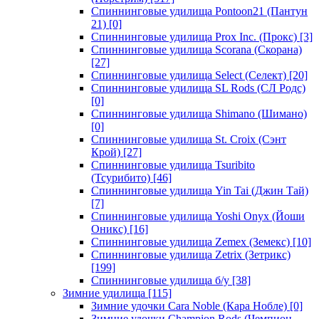
Спиннинговые удилища Pontoon21 (Пантун
21)
[0]
Спиннинговые удилища Prox Inc. (Прокс)
[3]
Спиннинговые удилища Scorana (Скорана)
[27]
Спиннинговые удилища Select (Селект)
[20]
Спиннинговые удилища SL Rods (СЛ Родс)
[0]
Спиннинговые удилища Shimano (Шимано)
[0]
Спиннинговые удилища St. Croix (Сэнт
Крой)
[27]
Спиннинговые удилища Tsuribito
(Тсурибито)
[46]
Спиннинговые удилища Yin Tai (Джин Тай)
[7]
Спиннинговые удилища Yoshi Onyx (Йоши
Оникс)
[16]
Спиннинговые удилища Zemex (Земекс)
[10]
Спиннинговые удилища Zetrix (Зетрикс)
[199]
Спиннинговые удилища б/у
[38]
Зимние удилища
[115]
Зимние удочки Cara Noble (Кара Нобле)
[0]
Зимние удочки Champion Rods (Чемпион