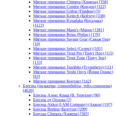
Мягкие приманки Chimera (Химера)
[358]
Мягкие приманки Condor (Кондор)
[322]
Мягкие приманки Grifon (Грифон)
[5]
Мягкие приманки Keitech (Кейтеч)
[338]
Мягкие приманки Kosadaka (Косадака)
[1123]
Мягкие приманки Mann's (Маннс)
[281]
Мягкие приманки Reins (Рейнс)
[176]
Мягкие приманки Savage Gear (Саваж Гир)
[10]
Мягкие приманки Select (Селект)
[101]
Мягкие приманки Trout Pro (Траут Про)
[115]
Мягкие приманки Trout Zone (Траут Зон)
[133]
Мягкие приманки Tsuribito (Тсурибито)
[111]
Мягкие приманки Yoshi Onyx (Йоши Оникс)
[83]
Мягкие приманки Контакт
[142]
Блесны (пилькеры, спинербейты, тейл-спиннеры)
[4626]
Блесны Алекс Краш (В. Терехин)
[90]
Блесны от Орлова
[2]
Блесны Akkoi (I AM Company) (Аккои)
[197]
Блесны Bretton (Брэттон)
[299]
Блесны Chimera (Химера)
[595]