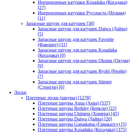
Инерционные катушки Kosadaka (Косадака)
[27]
Инерционные катушки Русснасть (Нельма)
[11]
Запасные шпули для катушек
[38]
Запасные шпули для катушек Daiwa (Дайва)
[5]
Запасные шпули для катушек Favorite
(Фаворит)
[11]
Запасные шпули для катушек Kosadaka
(Косадака)
[0]
Запасные шпули для катушек Okuma (Окума)
[9]
Запасные шпули для катушек Ryobi (Риоби)
[7]
Запасные шпули для катушек Stinger
(Стингер)
[6]
Лески
Плетеные лески (шнуры)
[1278]
Плетеные шнуры Aqua (Аква)
[537]
Плетеные шнуры Berkley (Беркли)
[22]
Плетеные шнуры Chimera (Химера)
[45]
Плетеные шнуры Daiwa (Дайва)
[20]
Плетеные шнуры Gamakatsu (Гамакатсу)
[5]
Плетеные шнуры Kosadaka (Косадака)
[375]