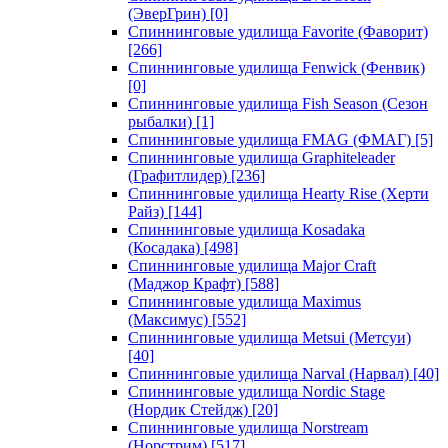
(ЭверГрин)
[0]
Спиннинговые удилища Favorite (Фаворит)
[266]
Спиннинговые удилища Fenwick (Фенвик)
[0]
Спиннинговые удилища Fish Season (Сезон
рыбалки)
[1]
Спиннинговые удилища FMAG (ФМАГ)
[5]
Спиннинговые удилища Graphiteleader
(Графитлидер)
[236]
Спиннинговые удилища Hearty Rise (Херти
Райз)
[144]
Спиннинговые удилища Kosadaka
(Косадака)
[498]
Спиннинговые удилища Major Craft
(Маджор Крафт)
[588]
Спиннинговые удилища Maximus
(Максимус)
[552]
Спиннинговые удилища Metsui (Метсуи)
[40]
Спиннинговые удилища Narval (Нарвал)
[40]
Спиннинговые удилища Nordic Stage
(Нордик Стейдж)
[20]
Спиннинговые удилища Norstream
(Норстрим)
[517]