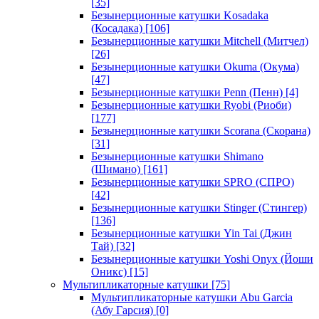
[35]
Безынерционные катушки Kosadaka
(Косадака)
[106]
Безынерционные катушки Mitchell (Митчел)
[26]
Безынерционные катушки Okuma (Окума)
[47]
Безынерционные катушки Penn (Пенн)
[4]
Безынерционные катушки Ryobi (Риоби)
[177]
Безынерционные катушки Scorana (Скорана)
[31]
Безынерционные катушки Shimano
(Шимано)
[161]
Безынерционные катушки SPRO (СПРО)
[42]
Безынерционные катушки Stinger (Стингер)
[136]
Безынерционные катушки Yin Tai (Джин
Тай)
[32]
Безынерционные катушки Yoshi Onyx (Йоши
Оникс)
[15]
Мультипликаторные катушки
[75]
Мультипликаторные катушки Abu Garcia
(Абу Гарсия)
[0]