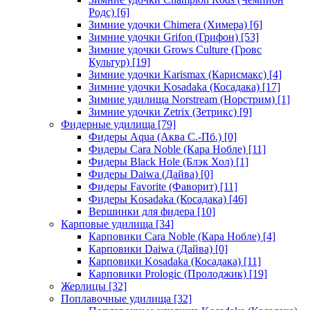
Родс)
[6]
Зимние удочки Chimera (Химера)
[6]
Зимние удочки Grifon (Грифон)
[53]
Зимние удочки Grows Culture (Гровс
Культур)
[19]
Зимние удочки Karismax (Карисмакс)
[4]
Зимние удочки Kosadaka (Косадака)
[17]
Зимние удилища Norstream (Норстрим)
[1]
Зимние удочки Zetrix (Зетрикс)
[9]
Фидерные удилища
[79]
Фидеры Aqua (Аква С.-Пб.)
[0]
Фидеры Cara Noble (Кара Нобле)
[11]
Фидеры Black Hole (Блэк Хол)
[1]
Фидеры Daiwa (Дайва)
[0]
Фидеры Favorite (Фаворит)
[11]
Фидеры Kosadaka (Косадака)
[46]
Вершинки для фидера
[10]
Карповые удилища
[34]
Карповики Cara Noble (Кара Нобле)
[4]
Карповики Daiwa (Дайва)
[0]
Карповики Kosadaka (Косадака)
[11]
Карповики Prologic (Пролоджик)
[19]
Жерлицы
[32]
Поплавочные удилища
[32]