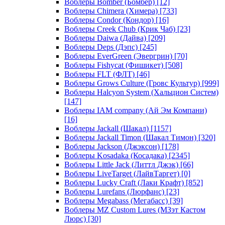
Воблеры Bomber (Бомбер)
[12]
Воблеры Chimera (Химера)
[733]
Воблеры Condor (Кондор)
[16]
Воблеры Creek Chub (Крик Чаб)
[23]
Воблеры Daiwa (Дайва)
[209]
Воблеры Deps (Дэпс)
[245]
Воблеры EverGreen (Эвергрин)
[70]
Воблеры Fishycat (Фишикет)
[508]
Воблеры FLT (ФЛТ)
[46]
Воблеры Grows Culture (Гровс Культур)
[999]
Воблеры Halcyon System (Хальцион Систем)
[147]
Воблеры IAM company (Ай Эм Компани)
[16]
Воблеры Jackall (Шакал)
[1157]
Воблеры Jackall Timon (Шакал Тимон)
[320]
Воблеры Jackson (Джэксон)
[178]
Воблеры Kosadaka (Косадака)
[2345]
Воблеры Little Jack (Литтл Джэк)
[66]
Воблеры LiveTarget (ЛайвТаргет)
[0]
Воблеры Lucky Craft (Лаки Крафт)
[852]
Воблеры Lurefans (Люрфанс)
[23]
Воблеры Megabass (Мегабасс)
[39]
Воблеры MZ Custom Lures (МЗэт Кастом
Люрс)
[30]