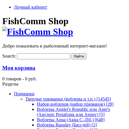
Личный кабинет
FishComm Shop
Добро пожаловать в рыболовный интернет-магазин!
Search:
Моя корзина
0 товаров -
0 руб.
Разделы
Приманки
Твердые приманки (воблеры и т.п.)
[14545]
Набор воблеров (набор приманок)
[28]
Воблеры Angler's Republic или Anre's
(Англерс Репаблик или Анрес)
[5]
Воблеры Aqua (Аква С.-Пб.)
[648]
Воблеры Bassday (Бассдей)
[2]