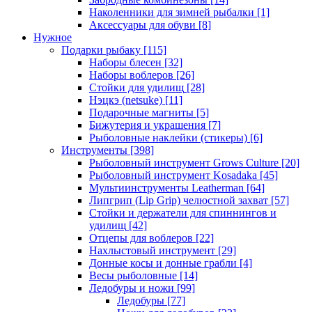
Наколенники для зимней рыбалки
[1]
Аксессуары для обуви
[8]
Нужное
Подарки рыбаку
[115]
Наборы блесен
[32]
Наборы воблеров
[26]
Стойки для удилищ
[28]
Нэцкэ (netsuke)
[11]
Подарочные магниты
[5]
Бижутерия и украшения
[7]
Рыболовные наклейки (стикеры)
[6]
Инструменты
[398]
Рыболовный инструмент Grows Culture
[20]
Рыболовный инструмент Kosadaka
[45]
Мультиинструменты Leatherman
[64]
Липгрип (Lip Grip) челюстной захват
[57]
Стойки и держатели для спиннингов и
удилищ
[42]
Отцепы для воблеров
[22]
Нахлыстовый инструмент
[29]
Донные косы и донные грабли
[4]
Весы рыболовные
[14]
Ледобуры и ножи
[99]
Ледобуры
[77]