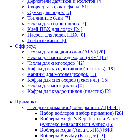
Держатели датчиков и эхолотов
[4]
Якоря для лодок и фалы
[61]
Сумки для лодок
[5]
Топливные баки
[7]
Чехлы для гидроциклов
[7]
Клей ПВХ для лодок
[24]
Насосы для лодок ПВХ
[0]
Гребные винты
[0]
Офф роуд
Чехлы для квадроциклов (ATV)
[20]
Чехлы для мотовездеходов (SSV)
[15]
Чехлы для снегоходов
[42]
Кофры для квадроциклов (текстиль)
[18]
Кабины для мотовездеходов
[13]
Кофры для снегоходов (текстиль)
[15]
Чехлы для мотоциклов
[0]
Кофры для квадроциклов (пластик)
[2]
Приманки
Твердые приманки (воблеры и т.п.)
[14545]
Набор воблеров (набор приманок)
[28]
Воблеры Angler's Republic или Anre's
(Англерс Репаблик или Анрес)
[5]
Воблеры Aqua (Аква С.-Пб.)
[648]
Воблеры Bassday (Бассдей)
[2]