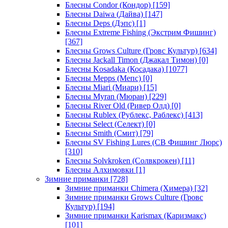
Блесны Condor (Кондор)
[159]
Блесны Daiwa (Дайва)
[147]
Блесны Deps (Дэпс)
[1]
Блесны Extreme Fishing (Экстрим Фишинг)
[367]
Блесны Grows Culture (Гровс Культур)
[634]
Блесны Jackall Timon (Джакал Тимон)
[0]
Блесны Kosadaka (Косадака)
[1077]
Блесны Mepps (Мепс)
[0]
Блесны Miari (Миари)
[15]
Блесны Myran (Мюран)
[229]
Блесны River Old (Ривер Олд)
[0]
Блесны Rublex (Рублекс, Раблекс)
[413]
Блесны Select (Селект)
[0]
Блесны Smith (Смит)
[79]
Блесны SV Fishing Lures (СВ Фишинг Люрс)
[310]
Блесны Solvkroken (Солвкрокен)
[11]
Блесны Алхимовки
[1]
Зимние приманки
[728]
Зимние приманки Chimera (Химера)
[32]
Зимние приманки Grows Culture (Гровс
Культур)
[194]
Зимние приманки Karismax (Каризмакс)
[101]