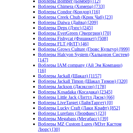
Воблеры Bomber (Бомбер)
[12]
Воблеры Chimera (Химера)
[733]
Воблеры Condor (Кондор)
[16]
Воблеры Creek Chub (Крик Чаб)
[23]
Воблеры Daiwa (Дайва)
[209]
Воблеры Deps (Дэпс)
[245]
Воблеры EverGreen (Эвергрин)
[70]
Воблеры Fishycat (Фишикет)
[508]
Воблеры FLT (ФЛТ)
[46]
Воблеры Grows Culture (Гровс Культур)
[999]
Воблеры Halcyon System (Хальцион Систем)
[147]
Воблеры IAM company (Ай Эм Компани)
[16]
Воблеры Jackall (Шакал)
[1157]
Воблеры Jackall Timon (Шакал Тимон)
[320]
Воблеры Jackson (Джэксон)
[178]
Воблеры Kosadaka (Косадака)
[2345]
Воблеры Little Jack (Литтл Джэк)
[66]
Воблеры LiveTarget (ЛайвТаргет)
[0]
Воблеры Lucky Craft (Лаки Крафт)
[852]
Воблеры Lurefans (Люрфанс)
[23]
Воблеры Megabass (Мегабасс)
[39]
Воблеры MZ Custom Lures (МЗэт Кастом
Люрс)
[30]