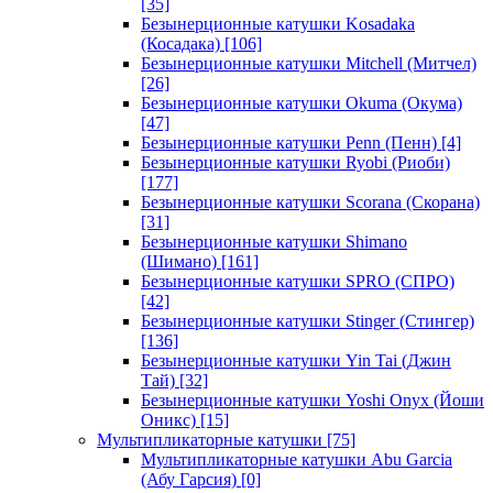
[35]
Безынерционные катушки Kosadaka
(Косадака)
[106]
Безынерционные катушки Mitchell (Митчел)
[26]
Безынерционные катушки Okuma (Окума)
[47]
Безынерционные катушки Penn (Пенн)
[4]
Безынерционные катушки Ryobi (Риоби)
[177]
Безынерционные катушки Scorana (Скорана)
[31]
Безынерционные катушки Shimano
(Шимано)
[161]
Безынерционные катушки SPRO (СПРО)
[42]
Безынерционные катушки Stinger (Стингер)
[136]
Безынерционные катушки Yin Tai (Джин
Тай)
[32]
Безынерционные катушки Yoshi Onyx (Йоши
Оникс)
[15]
Мультипликаторные катушки
[75]
Мультипликаторные катушки Abu Garcia
(Абу Гарсия)
[0]