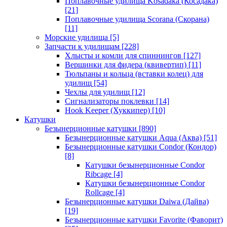
Поплавочные удилища Kosadaka (Косадака)
[21]
Поплавочные удилища Scorana (Скорана)
[11]
Морские удилища
[5]
Запчасти к удилищам
[228]
Хлысты и комли для спиннингов
[127]
Вершинки для фидера (квивертип)
[11]
Тюльпаны и кольца (вставки колец) для
удилищ
[54]
Чехлы для удилищ
[12]
Сигнализаторы поклевки
[14]
Hook Keeper (Хуккипер)
[10]
Катушки
Безынерционные катушки
[890]
Безынерционные катушки Aqua (Аква)
[51]
Безынерционные катушки Condor (Кондор)
[8]
Катушки безынерционные Condor
Ribcage
[4]
Катушки безынерционные Condor
Rollcage
[4]
Безынерционные катушки Daiwa (Дайва)
[19]
Безынерционные катушки Favorite (Фаворит)