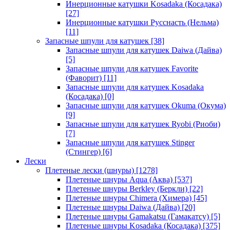
Инерционные катушки Kosadaka (Косадака)
[27]
Инерционные катушки Русснасть (Нельма)
[11]
Запасные шпули для катушек
[38]
Запасные шпули для катушек Daiwa (Дайва)
[5]
Запасные шпули для катушек Favorite
(Фаворит)
[11]
Запасные шпули для катушек Kosadaka
(Косадака)
[0]
Запасные шпули для катушек Okuma (Окума)
[9]
Запасные шпули для катушек Ryobi (Риоби)
[7]
Запасные шпули для катушек Stinger
(Стингер)
[6]
Лески
Плетеные лески (шнуры)
[1278]
Плетеные шнуры Aqua (Аква)
[537]
Плетеные шнуры Berkley (Беркли)
[22]
Плетеные шнуры Chimera (Химера)
[45]
Плетеные шнуры Daiwa (Дайва)
[20]
Плетеные шнуры Gamakatsu (Гамакатсу)
[5]
Плетеные шнуры Kosadaka (Косадака)
[375]