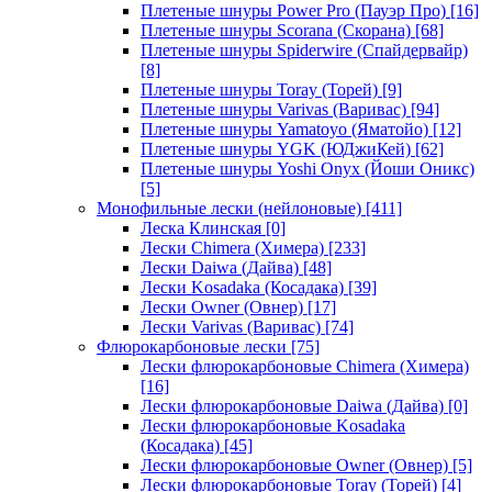
Плетеные шнуры Power Pro (Пауэр Про)
[16]
Плетеные шнуры Scorana (Скорана)
[68]
Плетеные шнуры Spiderwire (Спайдервайр)
[8]
Плетеные шнуры Toray (Торей)
[9]
Плетеные шнуры Varivas (Варивас)
[94]
Плетеные шнуры Yamatoyo (Яматойо)
[12]
Плетеные шнуры YGK (ЮДжиКей)
[62]
Плетеные шнуры Yoshi Onyx (Йоши Оникс)
[5]
Монофильные лески (нейлоновые)
[411]
Леска Клинская
[0]
Лески Chimera (Химера)
[233]
Лески Daiwa (Дайва)
[48]
Лески Kosadaka (Косадака)
[39]
Лески Owner (Овнер)
[17]
Лески Varivas (Варивас)
[74]
Флюрокарбоновые лески
[75]
Лески флюрокарбоновые Chimera (Химера)
[16]
Лески флюрокарбоновые Daiwa (Дайва)
[0]
Лески флюрокарбоновые Kosadaka
(Косадака)
[45]
Лески флюрокарбоновые Owner (Овнер)
[5]
Лески флюрокарбоновые Toray (Торей)
[4]