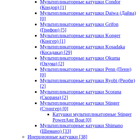
Мультипликаторные катушки Condor
(Кондор)
[1]
Мультипликаторные катушки Daiwa (Дайва)
[0]
Мультипликаторные катушки Grifon
(Грифон)
[5]
Мультипликаторные катушки Konger
(Конгер)
[1]
Мультипликаторные катушки Kosadaka
(Косадака)
[29]
Мультипликаторные катушки Okuma
(Окума)
[2]
Мультипликаторные катушки Penn (Пенн)
[0]
Мультипликаторные катушки Ryobi (Риоби)
[2]
Мультипликаторные катушки Scorana
(Скорана)
[2]
Мультипликаторные катушки Stinger
(Стингер)
[0]
Катушки мультипликаторные Stinger
PowerAge Boat
[0]
Мультипликаторные катушки Shimano
(Шимано)
[33]
Инерционные катушки
[38]