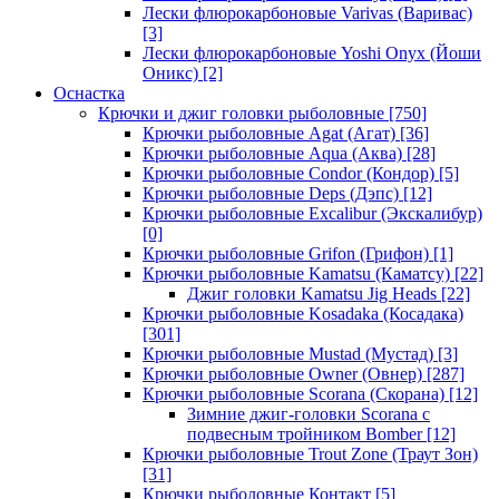
Лески флюрокарбоновые Varivas (Варивас)
[3]
Лески флюрокарбоновые Yoshi Onyx (Йоши
Оникс)
[2]
Оснастка
Крючки и джиг головки рыболовные
[750]
Крючки рыболовные Agat (Агат)
[36]
Крючки рыболовные Aqua (Аква)
[28]
Крючки рыболовные Condor (Кондор)
[5]
Крючки рыболовные Deps (Дэпс)
[12]
Крючки рыболовные Excalibur (Экскалибур)
[0]
Крючки рыболовные Grifon (Грифон)
[1]
Крючки рыболовные Kamatsu (Каматсу)
[22]
Джиг головки Kamatsu Jig Heads
[22]
Крючки рыболовные Kosadaka (Косадака)
[301]
Крючки рыболовные Mustad (Мустад)
[3]
Крючки рыболовные Owner (Овнер)
[287]
Крючки рыболовные Scorana (Скорана)
[12]
Зимние джиг-головки Scorana с
подвесным тройником Bomber
[12]
Крючки рыболовные Trout Zone (Траут Зон)
[31]
Крючки рыболовные Контакт
[5]