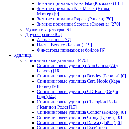
Зимние приманки Kosadaka (Косадака)
[81]
Зимние приманки Nils Master (Нильс
Мастер)
[0]
Зимние приманки Rapala (Рапала)
[50]
Зимние приманки Scorana (Скорана)
[270]
Мушки и стримеры
[9]
Другое разное
[62]
Аттрактанты
[37]
Пасты Berkley (Беркли)
[19]
Фиксаторы приманок и бойлов
[6]
Удилища
Спиннинговые удилища
[3476]
Спиннинговые удилища Abu Garcia (Абу
Гарсия)
[16]
Спиннинговые удилища Berkley (Беркли)
[0]
Спиннинговые удилища Cara Noble (Кара
Нобле)
[93]
Спиннинговые удилища CD Rods (СиДи
Родс)
[44]
Спиннинговые удилища Champion Rods
(Чемпион Родс)
[15]
Спиннинговые удилища Condor (Кондор)
[8]
Спиннинговые удилища Crony (Крони)
[0]
Спиннинговые удилища Daiwa (Дайва)
[0]
Спиннинговые удилища EverGreen