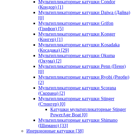
Мультипликаторные катушки Condor
(Кондор)
[1]
Мультипликаторные катушки Daiwa (Дайва)
[0]
Мультипликаторные катушки Grifon
(Грифон)
[5]
Мультипликаторные катушки Konger
(Конгер)
[1]
Мультипликаторные катушки Kosadaka
(Косадака)
[29]
Мультипликаторные катушки Okuma
(Окума)
[2]
Мультипликаторные катушки Penn (Пенн)
[0]
Мультипликаторные катушки Ryobi (Риоби)
[2]
Мультипликаторные катушки Scorana
(Скорана)
[2]
Мультипликаторные катушки Stinger
(Стингер)
[0]
Катушки мультипликаторные Stinger
PowerAge Boat
[0]
Мультипликаторные катушки Shimano
(Шимано)
[33]
Инерционные катушки
[38]