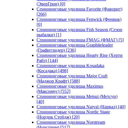
(ЭверГрин)
[0]
Спиннинговые удилища Favorite (Фаворит)
[266]
Спиннинговые удилища Fenwick (Фенвик)
[0]
Спиннинговые удилища Fish Season (Сезон
рыбалки)
[1]
Спиннинговые удилища FMAG (ФМАГ)
[5]
Спиннинговые удилища Graphiteleader
(Графитлидер)
[236]
Спиннинговые удилища Hearty Rise (Херти
Райз)
[144]
Спиннинговые удилища Kosadaka
(Косадака)
[498]
Спиннинговые удилища Major Craft
(Маджор Крафт)
[588]
Спиннинговые удилища Maximus
(Максимус)
[552]
Спиннинговые удилища Metsui (Метсуи)
[40]
Спиннинговые удилища Narval (Нарвал)
[40]
Спиннинговые удилища Nordic Stage
(Нордик Стейдж)
[20]
Спиннинговые удилища Norstream
(Норстрим)
[517]