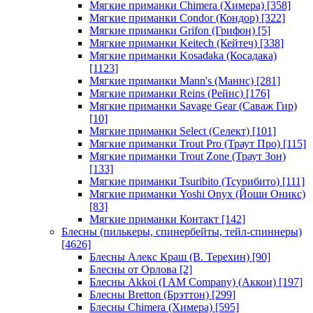
Мягкие приманки Chimera (Химера)
[358]
Мягкие приманки Condor (Кондор)
[322]
Мягкие приманки Grifon (Грифон)
[5]
Мягкие приманки Keitech (Кейтеч)
[338]
Мягкие приманки Kosadaka (Косадака)
[1123]
Мягкие приманки Mann's (Маннс)
[281]
Мягкие приманки Reins (Рейнс)
[176]
Мягкие приманки Savage Gear (Саваж Гир)
[10]
Мягкие приманки Select (Селект)
[101]
Мягкие приманки Trout Pro (Траут Про)
[115]
Мягкие приманки Trout Zone (Траут Зон)
[133]
Мягкие приманки Tsuribito (Тсурибито)
[111]
Мягкие приманки Yoshi Onyx (Йоши Оникс)
[83]
Мягкие приманки Контакт
[142]
Блесны (пилькеры, спинербейты, тейл-спиннеры)
[4626]
Блесны Алекс Краш (В. Терехин)
[90]
Блесны от Орлова
[2]
Блесны Akkoi (I AM Company) (Аккои)
[197]
Блесны Bretton (Брэттон)
[299]
Блесны Chimera (Химера)
[595]