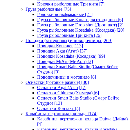
Крючки рыболовные Три кита
[7]
Груза рыболовные
[75]
Головки вольфрамовые
[21]
Груза рыболовные Банан для отводного
[6]
Груза рыболовные Drop shot (Дроп шот)
[2]
Груза рыболовные Kosadaka (Косадака)
[20]
Груза рыболовные Три кита
[26]
Поводки (материалы) и поводочницы
[269]
Поводки Контакт
[113]
Поводки Agat (Агат)
[37]
Поводки Kosadaka (Косадака)
[99]
Поводки MiAri (МиАри)
[3]
Поводки Smart Baits Studio (Смарт Бейтс
Студио)
[9]
Поводочницы и мотовило
[8]
Оснастки (готовые разные)
[30]
Оснастки Agat (Агат)
[7]
Оснастки Chimera (Химера)
[6]
Оснастки Smart Baits Studio (Смарт Бейтс
Студио)
[13]
Оснастки Контакт
[4]
Карабины, вертлюжки, кольца
[174]
Карабины, вертлюжки, кольца Daiwa (Дайва)
[4]
Карабины, вертлюжки, кольца Kosadaka