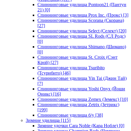
Спиннинговые удилища Pontoon21 (Пантун
21)
[0]
Спиннинговые удилища Prox Inc. (Прокс)
[3]
Спиннинговые удилища Scorana (Скорана)
[27]
Спиннинговые удилища Select (Селект)
[20]
Спиннинговые удилища SL Rods (СЛ Родс)
[0]
Спиннинговые удилища Shimano (Шимано)
[0]
Спиннинговые удилища St. Croix (Сэнт
Крой)
[27]
Спиннинговые удилища Tsuribito
(Тсурибито)
[46]
Спиннинговые удилища Yin Tai (Джин Тай)
[7]
Спиннинговые удилища Yoshi Onyx (Йоши
Оникс)
[16]
Спиннинговые удилища Zemex (Земекс)
[10]
Спиннинговые удилища Zetrix (Зетрикс)
[199]
Спиннинговые удилища б/у
[38]
Зимние удилища
[115]
Зимние удочки Cara Noble (Кара Нобле)
[0]
Зимние удочки Champion Rods (Чемпион