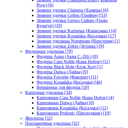
Родс)
[6]
Зимние удочки Chimera (Химера)
[6]
Зимние удочки Grifon (Грифон)
[53]
Зимние удочки Grows Culture (Гровс
Культур)
[19]
Зимние удочки Karismax (Карисмакс)
[4]
Зимние удочки Kosadaka (Косадака)
[17]
Зимние удилища Norstream (Норстрим)
[1]
Зимние удочки Zetrix (Зетрикс)
[9]
Фидерные удилища
[79]
Фидеры Aqua (Аква С.-Пб.)
[0]
Фидеры Cara Noble (Кара Нобле)
[11]
Фидеры Black Hole (Блэк Хол)
[1]
Фидеры Daiwa (Дайва)
[0]
Фидеры Favorite (Фаворит)
[11]
Фидеры Kosadaka (Косадака)
[46]
Вершинки для фидера
[10]
Карповые удилища
[34]
Карповики Cara Noble (Кара Нобле)
[4]
Карповики Daiwa (Дайва)
[0]
Карповики Kosadaka (Косадака)
[11]
Карповики Prologic (Пролоджик)
[19]
Жерлицы
[32]
Поплавочные удилища
[32]