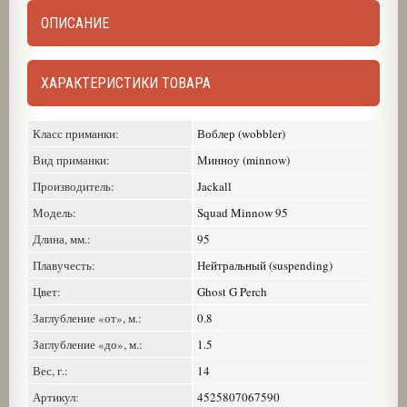
ОПИСАНИЕ
ХАРАКТЕРИСТИКИ ТОВАРА
Класс приманки:
Воблер (wobbler)
Вид приманки:
Минноу (minnow)
Производитель:
Jackall
Модель:
Squad Minnow 95
Длина, мм.:
95
Плавучесть:
Нейтральный (suspending)
Цвет:
Ghost G Perch
Заглубление «от», м.:
0.8
Заглубление «до», м.:
1.5
Вес, г.:
14
Артикул:
4525807067590