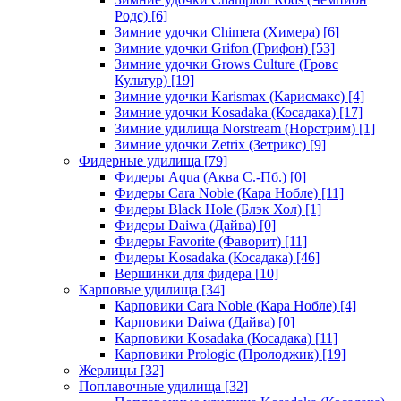
Родс)
[6]
Зимние удочки Chimera (Химера)
[6]
Зимние удочки Grifon (Грифон)
[53]
Зимние удочки Grows Culture (Гровс
Культур)
[19]
Зимние удочки Karismax (Карисмакс)
[4]
Зимние удочки Kosadaka (Косадака)
[17]
Зимние удилища Norstream (Норстрим)
[1]
Зимние удочки Zetrix (Зетрикс)
[9]
Фидерные удилища
[79]
Фидеры Aqua (Аква С.-Пб.)
[0]
Фидеры Cara Noble (Кара Нобле)
[11]
Фидеры Black Hole (Блэк Хол)
[1]
Фидеры Daiwa (Дайва)
[0]
Фидеры Favorite (Фаворит)
[11]
Фидеры Kosadaka (Косадака)
[46]
Вершинки для фидера
[10]
Карповые удилища
[34]
Карповики Cara Noble (Кара Нобле)
[4]
Карповики Daiwa (Дайва)
[0]
Карповики Kosadaka (Косадака)
[11]
Карповики Prologic (Пролоджик)
[19]
Жерлицы
[32]
Поплавочные удилища
[32]