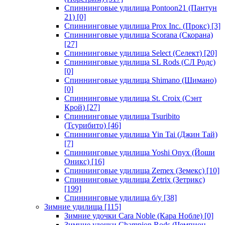
Спиннинговые удилища Pontoon21 (Пантун
21)
[0]
Спиннинговые удилища Prox Inc. (Прокс)
[3]
Спиннинговые удилища Scorana (Скорана)
[27]
Спиннинговые удилища Select (Селект)
[20]
Спиннинговые удилища SL Rods (СЛ Родс)
[0]
Спиннинговые удилища Shimano (Шимано)
[0]
Спиннинговые удилища St. Croix (Сэнт
Крой)
[27]
Спиннинговые удилища Tsuribito
(Тсурибито)
[46]
Спиннинговые удилища Yin Tai (Джин Тай)
[7]
Спиннинговые удилища Yoshi Onyx (Йоши
Оникс)
[16]
Спиннинговые удилища Zemex (Земекс)
[10]
Спиннинговые удилища Zetrix (Зетрикс)
[199]
Спиннинговые удилища б/у
[38]
Зимние удилища
[115]
Зимние удочки Cara Noble (Кара Нобле)
[0]
Зимние удочки Champion Rods (Чемпион