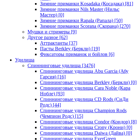
Зимние приманки Kosadaka (Косадака)
[81]
Зимние приманки Nils Master (Нильс
Мастер)
[0]
Зимние приманки Rapala (Рапала)
[50]
Зимние приманки Scorana (Скорана)
[270]
Мушки и стримеры
[9]
Другое разное
[62]
Аттрактанты
[37]
Пасты Berkley (Беркли)
[19]
Фиксаторы приманок и бойлов
[6]
Удилища
Спиннинговые удилища
[3476]
Спиннинговые удилища Abu Garcia (Абу
Гарсия)
[16]
Спиннинговые удилища Berkley (Беркли)
[0]
Спиннинговые удилища Cara Noble (Кара
Нобле)
[93]
Спиннинговые удилища CD Rods (СиДи
Родс)
[44]
Спиннинговые удилища Champion Rods
(Чемпион Родс)
[15]
Спиннинговые удилища Condor (Кондор)
[8]
Спиннинговые удилища Crony (Крони)
[0]
Спиннинговые удилища Daiwa (Дайва)
[0]
Спиннинговые удилища EverGreen