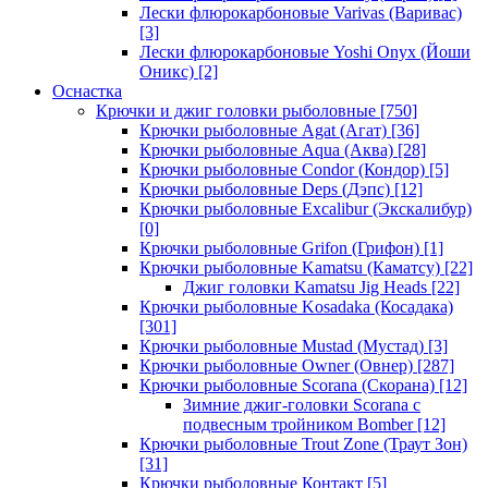
Лески флюрокарбоновые Varivas (Варивас)
[3]
Лески флюрокарбоновые Yoshi Onyx (Йоши
Оникс)
[2]
Оснастка
Крючки и джиг головки рыболовные
[750]
Крючки рыболовные Agat (Агат)
[36]
Крючки рыболовные Aqua (Аква)
[28]
Крючки рыболовные Condor (Кондор)
[5]
Крючки рыболовные Deps (Дэпс)
[12]
Крючки рыболовные Excalibur (Экскалибур)
[0]
Крючки рыболовные Grifon (Грифон)
[1]
Крючки рыболовные Kamatsu (Каматсу)
[22]
Джиг головки Kamatsu Jig Heads
[22]
Крючки рыболовные Kosadaka (Косадака)
[301]
Крючки рыболовные Mustad (Мустад)
[3]
Крючки рыболовные Owner (Овнер)
[287]
Крючки рыболовные Scorana (Скорана)
[12]
Зимние джиг-головки Scorana с
подвесным тройником Bomber
[12]
Крючки рыболовные Trout Zone (Траут Зон)
[31]
Крючки рыболовные Контакт
[5]