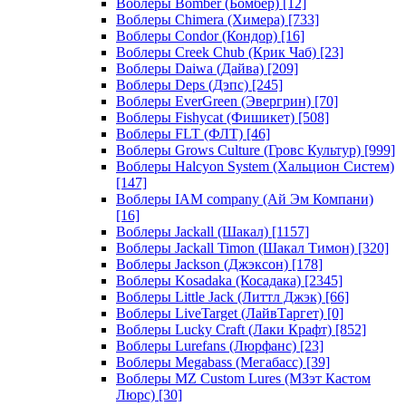
Воблеры Bomber (Бомбер)
[12]
Воблеры Chimera (Химера)
[733]
Воблеры Condor (Кондор)
[16]
Воблеры Creek Chub (Крик Чаб)
[23]
Воблеры Daiwa (Дайва)
[209]
Воблеры Deps (Дэпс)
[245]
Воблеры EverGreen (Эвергрин)
[70]
Воблеры Fishycat (Фишикет)
[508]
Воблеры FLT (ФЛТ)
[46]
Воблеры Grows Culture (Гровс Культур)
[999]
Воблеры Halcyon System (Хальцион Систем)
[147]
Воблеры IAM company (Ай Эм Компани)
[16]
Воблеры Jackall (Шакал)
[1157]
Воблеры Jackall Timon (Шакал Тимон)
[320]
Воблеры Jackson (Джэксон)
[178]
Воблеры Kosadaka (Косадака)
[2345]
Воблеры Little Jack (Литтл Джэк)
[66]
Воблеры LiveTarget (ЛайвТаргет)
[0]
Воблеры Lucky Craft (Лаки Крафт)
[852]
Воблеры Lurefans (Люрфанс)
[23]
Воблеры Megabass (Мегабасс)
[39]
Воблеры MZ Custom Lures (МЗэт Кастом
Люрс)
[30]