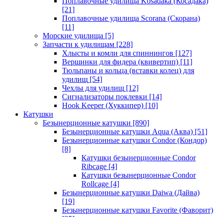
Поплавочные удилища Kosadaka (Косадака)
[21]
Поплавочные удилища Scorana (Скорана)
[11]
Морские удилища
[5]
Запчасти к удилищам
[228]
Хлысты и комли для спиннингов
[127]
Вершинки для фидера (квивертип)
[11]
Тюльпаны и кольца (вставки колец) для
удилищ
[54]
Чехлы для удилищ
[12]
Сигнализаторы поклевки
[14]
Hook Keeper (Хуккипер)
[10]
Катушки
Безынерционные катушки
[890]
Безынерционные катушки Aqua (Аква)
[51]
Безынерционные катушки Condor (Кондор)
[8]
Катушки безынерционные Condor
Ribcage
[4]
Катушки безынерционные Condor
Rollcage
[4]
Безынерционные катушки Daiwa (Дайва)
[19]
Безынерционные катушки Favorite (Фаворит)