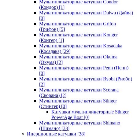
Мультипликаторные катушки Condor
(Кондор)
[1]
Мультипликаторные катушки Daiwa (Дайва)
[0]
Мультипликаторные катушки Grifon
(Грифон)
[5]
Мультипликаторные катушки Konger
(Конгер)
[1]
Мультипликаторные катушки Kosadaka
(Косадака)
[29]
Мультипликаторные катушки Okuma
(Окума)
[2]
Мультипликаторные катушки Penn (Пенн)
[0]
Мультипликаторные катушки Ryobi (Риоби)
[2]
Мультипликаторные катушки Scorana
(Скорана)
[2]
Мультипликаторные катушки Stinger
(Стингер)
[0]
Катушки мультипликаторные Stinger
PowerAge Boat
[0]
Мультипликаторные катушки Shimano
(Шимано)
[33]
Инерционные катушки
[38]