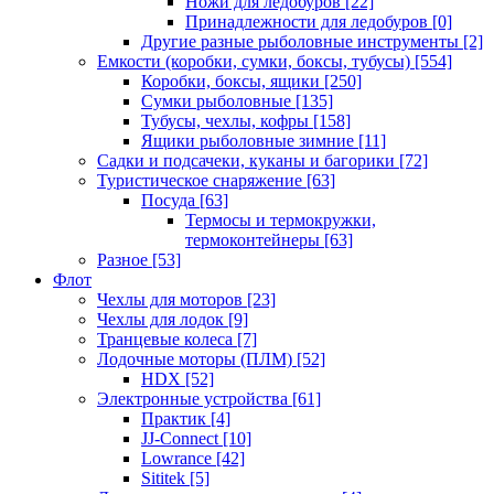
Ножи для ледобуров
[22]
Принадлежности для ледобуров
[0]
Другие разные рыболовные инструменты
[2]
Емкости (коробки, сумки, боксы, тубусы)
[554]
Коробки, боксы, ящики
[250]
Сумки рыболовные
[135]
Тубусы, чехлы, кофры
[158]
Ящики рыболовные зимние
[11]
Садки и подсачеки, куканы и багорики
[72]
Туристическое снаряжение
[63]
Посуда
[63]
Термосы и термокружки,
термоконтейнеры
[63]
Разное
[53]
Флот
Чехлы для моторов
[23]
Чехлы для лодок
[9]
Транцевые колеса
[7]
Лодочные моторы (ПЛМ)
[52]
HDX
[52]
Электронные устройства
[61]
Практик
[4]
JJ-Connect
[10]
Lowrance
[42]
Sititek
[5]