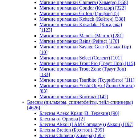
Мягкие приманки Chimera (Химера)
[358]
Мягкие приманки Condor (Кондор)
[322]
Мягкие приманки Grifon (Грифон)
[5]
Мягкие приманки Keitech (Кейтеч)
[338]
Мягкие приманки Kosadaka (Косадака)
[1123]
Мягкие приманки Mann's (Маннс)
[281]
Мягкие приманки Reins (Рейнс)
[176]
Мягкие приманки Savage Gear (Саваж Гир)
[10]
Мягкие приманки Select (Селект)
[101]
Мягкие приманки Trout Pro (Траут Про)
[115]
Мягкие приманки Trout Zone (Траут Зон)
[133]
Мягкие приманки Tsuribito (Тсурибито)
[111]
Мягкие приманки Yoshi Onyx (Йоши Оникс)
[83]
Мягкие приманки Контакт
[142]
Блесны (пилькеры, спинербейты, тейл-спиннеры)
[4626]
Блесны Алекс Краш (В. Терехин)
[90]
Блесны от Орлова
[2]
Блесны Akkoi (I AM Company) (Аккои)
[197]
Блесны Bretton (Брэттон)
[299]
Блесны Chimera (Химера)
[595]