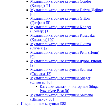
Мультипликаторные катушки Condor
(Кондор)
[1]
Мультипликаторные катушки Daiwa (Дайва)
[0]
Мультипликаторные катушки Grifon
(Грифон)
[5]
Мультипликаторные катушки Konger
(Конгер)
[1]
Мультипликаторные катушки Kosadaka
(Косадака)
[29]
Мультипликаторные катушки Okuma
(Окума)
[2]
Мультипликаторные катушки Penn (Пенн)
[0]
Мультипликаторные катушки Ryobi (Риоби)
[2]
Мультипликаторные катушки Scorana
(Скорана)
[2]
Мультипликаторные катушки Stinger
(Стингер)
[0]
Катушки мультипликаторные Stinger
PowerAge Boat
[0]
Мультипликаторные катушки Shimano
(Шимано)
[33]
Инерционные катушки
[38]