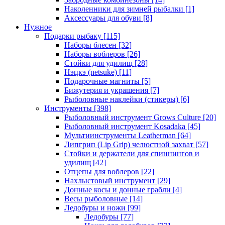
Наколенники для зимней рыбалки
[1]
Аксессуары для обуви
[8]
Нужное
Подарки рыбаку
[115]
Наборы блесен
[32]
Наборы воблеров
[26]
Стойки для удилищ
[28]
Нэцкэ (netsuke)
[11]
Подарочные магниты
[5]
Бижутерия и украшения
[7]
Рыболовные наклейки (стикеры)
[6]
Инструменты
[398]
Рыболовный инструмент Grows Culture
[20]
Рыболовный инструмент Kosadaka
[45]
Мультиинструменты Leatherman
[64]
Липгрип (Lip Grip) челюстной захват
[57]
Стойки и держатели для спиннингов и
удилищ
[42]
Отцепы для воблеров
[22]
Нахлыстовый инструмент
[29]
Донные косы и донные грабли
[4]
Весы рыболовные
[14]
Ледобуры и ножи
[99]
Ледобуры
[77]