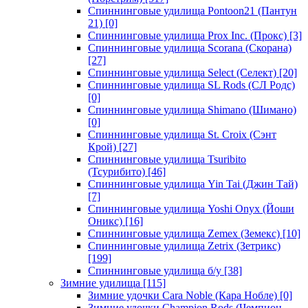
Спиннинговые удилища Pontoon21 (Пантун
21)
[0]
Спиннинговые удилища Prox Inc. (Прокс)
[3]
Спиннинговые удилища Scorana (Скорана)
[27]
Спиннинговые удилища Select (Селект)
[20]
Спиннинговые удилища SL Rods (СЛ Родс)
[0]
Спиннинговые удилища Shimano (Шимано)
[0]
Спиннинговые удилища St. Croix (Сэнт
Крой)
[27]
Спиннинговые удилища Tsuribito
(Тсурибито)
[46]
Спиннинговые удилища Yin Tai (Джин Тай)
[7]
Спиннинговые удилища Yoshi Onyx (Йоши
Оникс)
[16]
Спиннинговые удилища Zemex (Земекс)
[10]
Спиннинговые удилища Zetrix (Зетрикс)
[199]
Спиннинговые удилища б/у
[38]
Зимние удилища
[115]
Зимние удочки Cara Noble (Кара Нобле)
[0]
Зимние удочки Champion Rods (Чемпион