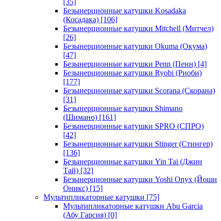
[35]
Безынерционные катушки Kosadaka
(Косадака)
[106]
Безынерционные катушки Mitchell (Митчел)
[26]
Безынерционные катушки Okuma (Окума)
[47]
Безынерционные катушки Penn (Пенн)
[4]
Безынерционные катушки Ryobi (Риоби)
[177]
Безынерционные катушки Scorana (Скорана)
[31]
Безынерционные катушки Shimano
(Шимано)
[161]
Безынерционные катушки SPRO (СПРО)
[42]
Безынерционные катушки Stinger (Стингер)
[136]
Безынерционные катушки Yin Tai (Джин
Тай)
[32]
Безынерционные катушки Yoshi Onyx (Йоши
Оникс)
[15]
Мультипликаторные катушки
[75]
Мультипликаторные катушки Abu Garcia
(Абу Гарсия)
[0]