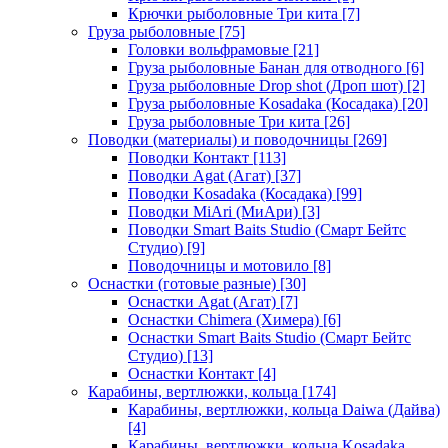
Крючки рыболовные Три кита
[7]
Груза рыболовные
[75]
Головки вольфрамовые
[21]
Груза рыболовные Банан для отводного
[6]
Груза рыболовные Drop shot (Дроп шот)
[2]
Груза рыболовные Kosadaka (Косадака)
[20]
Груза рыболовные Три кита
[26]
Поводки (материалы) и поводочницы
[269]
Поводки Контакт
[113]
Поводки Agat (Агат)
[37]
Поводки Kosadaka (Косадака)
[99]
Поводки MiAri (МиАри)
[3]
Поводки Smart Baits Studio (Смарт Бейтс
Студио)
[9]
Поводочницы и мотовило
[8]
Оснастки (готовые разные)
[30]
Оснастки Agat (Агат)
[7]
Оснастки Chimera (Химера)
[6]
Оснастки Smart Baits Studio (Смарт Бейтс
Студио)
[13]
Оснастки Контакт
[4]
Карабины, вертлюжки, кольца
[174]
Карабины, вертлюжки, кольца Daiwa (Дайва)
[4]
Карабины, вертлюжки, кольца Kosadaka