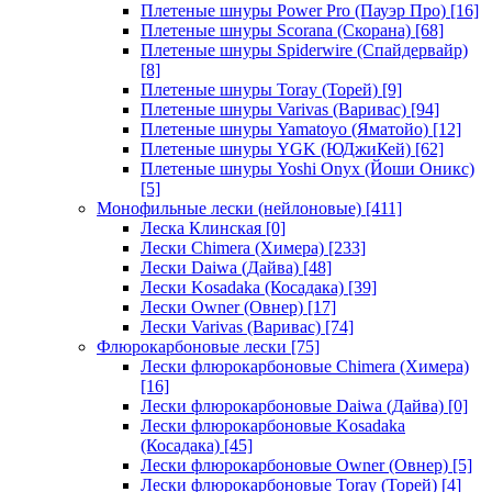
Плетеные шнуры Power Pro (Пауэр Про)
[16]
Плетеные шнуры Scorana (Скорана)
[68]
Плетеные шнуры Spiderwire (Спайдервайр)
[8]
Плетеные шнуры Toray (Торей)
[9]
Плетеные шнуры Varivas (Варивас)
[94]
Плетеные шнуры Yamatoyo (Яматойо)
[12]
Плетеные шнуры YGK (ЮДжиКей)
[62]
Плетеные шнуры Yoshi Onyx (Йоши Оникс)
[5]
Монофильные лески (нейлоновые)
[411]
Леска Клинская
[0]
Лески Chimera (Химера)
[233]
Лески Daiwa (Дайва)
[48]
Лески Kosadaka (Косадака)
[39]
Лески Owner (Овнер)
[17]
Лески Varivas (Варивас)
[74]
Флюрокарбоновые лески
[75]
Лески флюрокарбоновые Chimera (Химера)
[16]
Лески флюрокарбоновые Daiwa (Дайва)
[0]
Лески флюрокарбоновые Kosadaka
(Косадака)
[45]
Лески флюрокарбоновые Owner (Овнер)
[5]
Лески флюрокарбоновые Toray (Торей)
[4]