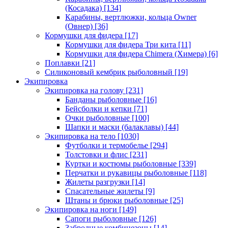
(Косадака)
[134]
Карабины, вертлюжки, кольца Owner
(Овнер)
[36]
Кормушки для фидера
[17]
Кормушки для фидера Три кита
[11]
Кормушки для фидера Chimera (Химера)
[6]
Поплавки
[21]
Силиконовый кембрик рыболовный
[19]
Экипировка
Экипировка на голову
[231]
Банданы рыболовные
[16]
Бейсболки и кепки
[71]
Очки рыболовные
[100]
Шапки и маски (балаклавы)
[44]
Экипировка на тело
[1030]
Футболки и термобелье
[294]
Толстовки и флис
[231]
Куртки и костюмы рыболовные
[339]
Перчатки и рукавицы рыболовные
[118]
Жилеты разгрузки
[14]
Спасательные жилеты
[9]
Штаны и брюки рыболовные
[25]
Экипировка на ноги
[149]
Сапоги рыболовные
[126]
Забродные комбинезоны
[14]