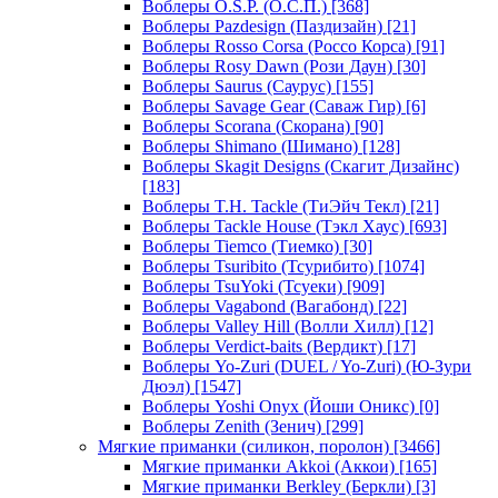
Воблеры O.S.P. (О.С.П.)
[368]
Воблеры Pazdesign (Паздизайн)
[21]
Воблеры Rosso Corsa (Россо Корса)
[91]
Воблеры Rosy Dawn (Рози Даун)
[30]
Воблеры Saurus (Саурус)
[155]
Воблеры Savage Gear (Саваж Гир)
[6]
Воблеры Scorana (Скорана)
[90]
Воблеры Shimano (Шимано)
[128]
Воблеры Skagit Designs (Скагит Дизайнс)
[183]
Воблеры T.H. Tackle (ТиЭйч Текл)
[21]
Воблеры Tackle House (Тэкл Хаус)
[693]
Воблеры Tiemco (Тиемко)
[30]
Воблеры Tsuribito (Тсурибито)
[1074]
Воблеры TsuYoki (Тсуеки)
[909]
Воблеры Vagabond (Вагабонд)
[22]
Воблеры Valley Hill (Волли Хилл)
[12]
Воблеры Verdict-baits (Вердикт)
[17]
Воблеры Yo-Zuri (DUEL / Yo-Zuri) (Ю-Зури
Дюэл)
[1547]
Воблеры Yoshi Onyx (Йоши Оникс)
[0]
Воблеры Zenith (Зенич)
[299]
Мягкие приманки (силикон, поролон)
[3466]
Мягкие приманки Akkoi (Аккои)
[165]
Мягкие приманки Berkley (Беркли)
[3]