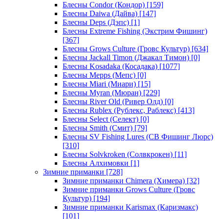
Блесны Condor (Кондор)
[159]
Блесны Daiwa (Дайва)
[147]
Блесны Deps (Дэпс)
[1]
Блесны Extreme Fishing (Экстрим Фишинг)
[367]
Блесны Grows Culture (Гровс Культур)
[634]
Блесны Jackall Timon (Джакал Тимон)
[0]
Блесны Kosadaka (Косадака)
[1077]
Блесны Mepps (Мепс)
[0]
Блесны Miari (Миари)
[15]
Блесны Myran (Мюран)
[229]
Блесны River Old (Ривер Олд)
[0]
Блесны Rublex (Рублекс, Раблекс)
[413]
Блесны Select (Селект)
[0]
Блесны Smith (Смит)
[79]
Блесны SV Fishing Lures (СВ Фишинг Люрс)
[310]
Блесны Solvkroken (Солвкрокен)
[11]
Блесны Алхимовки
[1]
Зимние приманки
[728]
Зимние приманки Chimera (Химера)
[32]
Зимние приманки Grows Culture (Гровс
Культур)
[194]
Зимние приманки Karismax (Каризмакс)
[101]