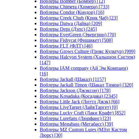
Воблеры Bomber (Бомбер)
[12]
Воблеры Chimera (Химера)
[733]
Воблеры Condor (Кондор)
[16]
Воблеры Creek Chub (Крик Чаб)
[23]
Воблеры Daiwa (Дайва)
[209]
Воблеры Deps (Дэпс)
[245]
Воблеры EverGreen (Эвергрин)
[70]
Воблеры Fishycat (Фишикет)
[508]
Воблеры FLT (ФЛТ)
[46]
Воблеры Grows Culture (Гровс Культур)
[999]
Воблеры Halcyon System (Хальцион Систем)
[147]
Воблеры IAM company (Ай Эм Компани)
[16]
Воблеры Jackall (Шакал)
[1157]
Воблеры Jackall Timon (Шакал Тимон)
[320]
Воблеры Jackson (Джэксон)
[178]
Воблеры Kosadaka (Косадака)
[2345]
Воблеры Little Jack (Литтл Джэк)
[66]
Воблеры LiveTarget (ЛайвТаргет)
[0]
Воблеры Lucky Craft (Лаки Крафт)
[852]
Воблеры Lurefans (Люрфанс)
[23]
Воблеры Megabass (Мегабасс)
[39]
Воблеры MZ Custom Lures (МЗэт Кастом
Люрс)
[30]