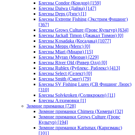
Блесны Condor (Кондор)
[159]
Блесны Daiwa (Дайва)
[147]
Блесны Deps (Дэпс)
[1]
Блесны Extreme Fishing (Экстрим Фишинг)
[367]
Блесны Grows Culture (Гровс Культур)
[634]
Блесны Jackall Timon (Джакал Тимон)
[0]
Блесны Kosadaka (Косадака)
[1077]
Блесны Mepps (Мепс)
[0]
Блесны Miari (Миари)
[15]
Блесны Myran (Мюран)
[229]
Блесны River Old (Ривер Олд)
[0]
Блесны Rublex (Рублекс, Раблекс)
[413]
Блесны Select (Селект)
[0]
Блесны Smith (Смит)
[79]
Блесны SV Fishing Lures (СВ Фишинг Люрс)
[310]
Блесны Solvkroken (Солвкрокен)
[11]
Блесны Алхимовки
[1]
Зимние приманки
[728]
Зимние приманки Chimera (Химера)
[32]
Зимние приманки Grows Culture (Гровс
Культур)
[194]
Зимние приманки Karismax (Каризмакс)
[101]