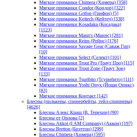
Мягкие приманки Chimera (Химера)
[358]
Мягкие приманки Condor (Кондор)
[322]
Мягкие приманки Grifon (Грифон)
[5]
Мягкие приманки Keitech (Кейтеч)
[338]
Мягкие приманки Kosadaka (Косадака)
[1123]
Мягкие приманки Mann's (Маннс)
[281]
Мягкие приманки Reins (Рейнс)
[176]
Мягкие приманки Savage Gear (Саваж Гир)
[10]
Мягкие приманки Select (Селект)
[101]
Мягкие приманки Trout Pro (Траут Про)
[115]
Мягкие приманки Trout Zone (Траут Зон)
[133]
Мягкие приманки Tsuribito (Тсурибито)
[111]
Мягкие приманки Yoshi Onyx (Йоши Оникс)
[83]
Мягкие приманки Контакт
[142]
Блесны (пилькеры, спинербейты, тейл-спиннеры)
[4626]
Блесны Алекс Краш (В. Терехин)
[90]
Блесны от Орлова
[2]
Блесны Akkoi (I AM Company) (Аккои)
[197]
Блесны Bretton (Брэттон)
[299]
Блесны Chimera (Химера)
[595]