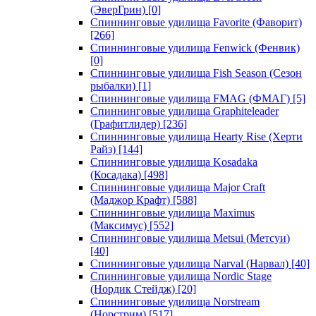
(ЭверГрин)
[0]
Спиннинговые удилища Favorite (Фаворит)
[266]
Спиннинговые удилища Fenwick (Фенвик)
[0]
Спиннинговые удилища Fish Season (Сезон
рыбалки)
[1]
Спиннинговые удилища FMAG (ФМАГ)
[5]
Спиннинговые удилища Graphiteleader
(Графитлидер)
[236]
Спиннинговые удилища Hearty Rise (Херти
Райз)
[144]
Спиннинговые удилища Kosadaka
(Косадака)
[498]
Спиннинговые удилища Major Craft
(Маджор Крафт)
[588]
Спиннинговые удилища Maximus
(Максимус)
[552]
Спиннинговые удилища Metsui (Метсуи)
[40]
Спиннинговые удилища Narval (Нарвал)
[40]
Спиннинговые удилища Nordic Stage
(Нордик Стейдж)
[20]
Спиннинговые удилища Norstream
(Норстрим)
[517]