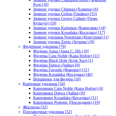
Родс)
[6]
Зимние удочки Chimera (Химера)
[6]
Зимние удочки Grifon (Грифон)
[53]
Зимние удочки Grows Culture (Гровс
Культур)
[19]
Зимние удочки Karismax (Карисмакс)
[4]
Зимние удочки Kosadaka (Косадака)
[17]
Зимние удилища Norstream (Норстрим)
[1]
Зимние удочки Zetrix (Зетрикс)
[9]
Фидерные удилища
[79]
Фидеры Aqua (Аква С.-Пб.)
[0]
Фидеры Cara Noble (Кара Нобле)
[11]
Фидеры Black Hole (Блэк Хол)
[1]
Фидеры Daiwa (Дайва)
[0]
Фидеры Favorite (Фаворит)
[11]
Фидеры Kosadaka (Косадака)
[46]
Вершинки для фидера
[10]
Карповые удилища
[34]
Карповики Cara Noble (Кара Нобле)
[4]
Карповики Daiwa (Дайва)
[0]
Карповики Kosadaka (Косадака)
[11]
Карповики Prologic (Пролоджик)
[19]
Жерлицы
[32]
Поплавочные удилища
[32]