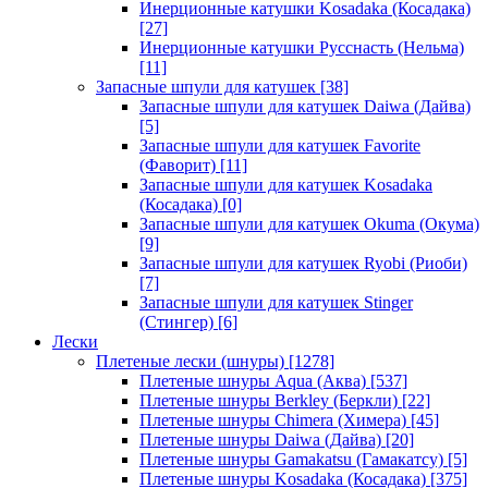
Инерционные катушки Kosadaka (Косадака)
[27]
Инерционные катушки Русснасть (Нельма)
[11]
Запасные шпули для катушек
[38]
Запасные шпули для катушек Daiwa (Дайва)
[5]
Запасные шпули для катушек Favorite
(Фаворит)
[11]
Запасные шпули для катушек Kosadaka
(Косадака)
[0]
Запасные шпули для катушек Okuma (Окума)
[9]
Запасные шпули для катушек Ryobi (Риоби)
[7]
Запасные шпули для катушек Stinger
(Стингер)
[6]
Лески
Плетеные лески (шнуры)
[1278]
Плетеные шнуры Aqua (Аква)
[537]
Плетеные шнуры Berkley (Беркли)
[22]
Плетеные шнуры Chimera (Химера)
[45]
Плетеные шнуры Daiwa (Дайва)
[20]
Плетеные шнуры Gamakatsu (Гамакатсу)
[5]
Плетеные шнуры Kosadaka (Косадака)
[375]