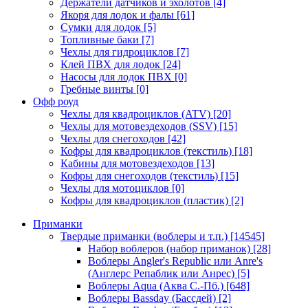
Держатели датчиков и эхолотов
[4]
Якоря для лодок и фалы
[61]
Сумки для лодок
[5]
Топливные баки
[7]
Чехлы для гидроциклов
[7]
Клей ПВХ для лодок
[24]
Насосы для лодок ПВХ
[0]
Гребные винты
[0]
Офф роуд
Чехлы для квадроциклов (ATV)
[20]
Чехлы для мотовездеходов (SSV)
[15]
Чехлы для снегоходов
[42]
Кофры для квадроциклов (текстиль)
[18]
Кабины для мотовездеходов
[13]
Кофры для снегоходов (текстиль)
[15]
Чехлы для мотоциклов
[0]
Кофры для квадроциклов (пластик)
[2]
Приманки
Твердые приманки (воблеры и т.п.)
[14545]
Набор воблеров (набор приманок)
[28]
Воблеры Angler's Republic или Anre's
(Англерс Репаблик или Анрес)
[5]
Воблеры Aqua (Аква С.-Пб.)
[648]
Воблеры Bassday (Бассдей)
[2]