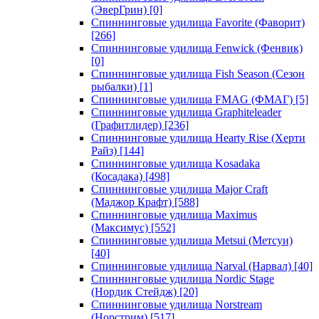
(ЭверГрин)
[0]
Спиннинговые удилища Favorite (Фаворит)
[266]
Спиннинговые удилища Fenwick (Фенвик)
[0]
Спиннинговые удилища Fish Season (Сезон
рыбалки)
[1]
Спиннинговые удилища FMAG (ФМАГ)
[5]
Спиннинговые удилища Graphiteleader
(Графитлидер)
[236]
Спиннинговые удилища Hearty Rise (Херти
Райз)
[144]
Спиннинговые удилища Kosadaka
(Косадака)
[498]
Спиннинговые удилища Major Craft
(Маджор Крафт)
[588]
Спиннинговые удилища Maximus
(Максимус)
[552]
Спиннинговые удилища Metsui (Метсуи)
[40]
Спиннинговые удилища Narval (Нарвал)
[40]
Спиннинговые удилища Nordic Stage
(Нордик Стейдж)
[20]
Спиннинговые удилища Norstream
(Норстрим)
[517]