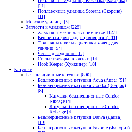
Поплавочные удилища Kosadaka (Косадака)
[21]
Поплавочные удилища Scorana (Скорана)
[11]
Морские удилища
[5]
Запчасти к удилищам
[228]
Хлысты и комли для спиннингов
[127]
Вершинки для фидера (квивертип)
[11]
Тюльпаны и кольца (вставки колец) для
удилищ
[54]
Чехлы для удилищ
[12]
Сигнализаторы поклевки
[14]
Hook Keeper (Хуккипер)
[10]
Катушки
Безынерционные катушки
[890]
Безынерционные катушки Aqua (Аква)
[51]
Безынерционные катушки Condor (Кондор)
[8]
Катушки безынерционные Condor
Ribcage
[4]
Катушки безынерционные Condor
Rollcage
[4]
Безынерционные катушки Daiwa (Дайва)
[19]
Безынерционные катушки Favorite (Фаворит)