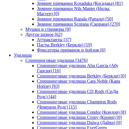
Зимние приманки Kosadaka (Косадака)
[81]
Зимние приманки Nils Master (Нильс
Мастер)
[0]
Зимние приманки Rapala (Рапала)
[50]
Зимние приманки Scorana (Скорана)
[270]
Мушки и стримеры
[9]
Другое разное
[62]
Аттрактанты
[37]
Пасты Berkley (Беркли)
[19]
Фиксаторы приманок и бойлов
[6]
Удилища
Спиннинговые удилища
[3476]
Спиннинговые удилища Abu Garcia (Абу
Гарсия)
[16]
Спиннинговые удилища Berkley (Беркли)
[0]
Спиннинговые удилища Cara Noble (Кара
Нобле)
[93]
Спиннинговые удилища CD Rods (СиДи
Родс)
[44]
Спиннинговые удилища Champion Rods
(Чемпион Родс)
[15]
Спиннинговые удилища Condor (Кондор)
[8]
Спиннинговые удилища Crony (Крони)
[0]
Спиннинговые удилища Daiwa (Дайва)
[0]
Спиннинговые удилища EverGreen