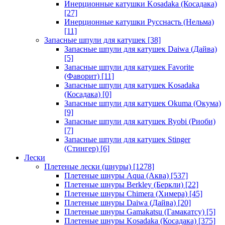
Инерционные катушки Kosadaka (Косадака)
[27]
Инерционные катушки Русснасть (Нельма)
[11]
Запасные шпули для катушек
[38]
Запасные шпули для катушек Daiwa (Дайва)
[5]
Запасные шпули для катушек Favorite
(Фаворит)
[11]
Запасные шпули для катушек Kosadaka
(Косадака)
[0]
Запасные шпули для катушек Okuma (Окума)
[9]
Запасные шпули для катушек Ryobi (Риоби)
[7]
Запасные шпули для катушек Stinger
(Стингер)
[6]
Лески
Плетеные лески (шнуры)
[1278]
Плетеные шнуры Aqua (Аква)
[537]
Плетеные шнуры Berkley (Беркли)
[22]
Плетеные шнуры Chimera (Химера)
[45]
Плетеные шнуры Daiwa (Дайва)
[20]
Плетеные шнуры Gamakatsu (Гамакатсу)
[5]
Плетеные шнуры Kosadaka (Косадака)
[375]