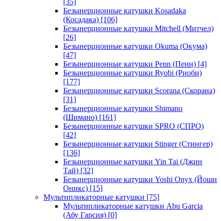
[35]
Безынерционные катушки Kosadaka
(Косадака)
[106]
Безынерционные катушки Mitchell (Митчел)
[26]
Безынерционные катушки Okuma (Окума)
[47]
Безынерционные катушки Penn (Пенн)
[4]
Безынерционные катушки Ryobi (Риоби)
[177]
Безынерционные катушки Scorana (Скорана)
[31]
Безынерционные катушки Shimano
(Шимано)
[161]
Безынерционные катушки SPRO (СПРО)
[42]
Безынерционные катушки Stinger (Стингер)
[136]
Безынерционные катушки Yin Tai (Джин
Тай)
[32]
Безынерционные катушки Yoshi Onyx (Йоши
Оникс)
[15]
Мультипликаторные катушки
[75]
Мультипликаторные катушки Abu Garcia
(Абу Гарсия)
[0]