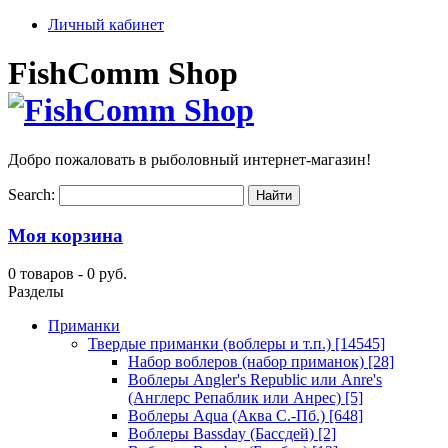
Личный кабинет
FishComm Shop
Добро пожаловать в рыболовный интернет-магазин!
Search:
Моя корзина
0 товаров -
0 руб.
Разделы
Приманки
Твердые приманки (воблеры и т.п.)
[14545]
Набор воблеров (набор приманок)
[28]
Воблеры Angler's Republic или Anre's
(Англерс Репаблик или Анрес)
[5]
Воблеры Aqua (Аква С.-Пб.)
[648]
Воблеры Bassday (Бассдей)
[2]