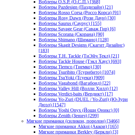
Воблеры O.S.P. (О.С.П.)
[368]
Воблеры Pazdesign (Паздизайн)
[21]
Воблеры Rosso Corsa (Россо Корса)
[91]
Воблеры Rosy Dawn (Рози Даун)
[30]
Воблеры Saurus (Саурус)
[155]
Воблеры Savage Gear (Саваж Гир)
[6]
Воблеры Scorana (Скорана)
[90]
Воблеры Shimano (Шимано)
[128]
Воблеры Skagit Designs (Скагит Дизайнс)
[183]
Воблеры T.H. Tackle (ТиЭйч Текл)
[21]
Воблеры Tackle House (Тэкл Хаус)
[693]
Воблеры Tiemco (Тиемко)
[30]
Воблеры Tsuribito (Тсурибито)
[1074]
Воблеры TsuYoki (Тсуеки)
[909]
Воблеры Vagabond (Вагабонд)
[22]
Воблеры Valley Hill (Волли Хилл)
[12]
Воблеры Verdict-baits (Вердикт)
[17]
Воблеры Yo-Zuri (DUEL / Yo-Zuri) (Ю-Зури
Дюэл)
[1547]
Воблеры Yoshi Onyx (Йоши Оникс)
[0]
Воблеры Zenith (Зенич)
[299]
Мягкие приманки (силикон, поролон)
[3466]
Мягкие приманки Akkoi (Аккои)
[165]
Мягкие приманки Berkley (Беркли)
[3]