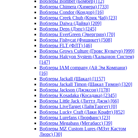
Воблеры Bomber (Бомбер)
[12]
Воблеры Chimera (Химера)
[733]
Воблеры Condor (Кондор)
[16]
Воблеры Creek Chub (Крик Чаб)
[23]
Воблеры Daiwa (Дайва)
[209]
Воблеры Deps (Дэпс)
[245]
Воблеры EverGreen (Эвергрин)
[70]
Воблеры Fishycat (Фишикет)
[508]
Воблеры FLT (ФЛТ)
[46]
Воблеры Grows Culture (Гровс Культур)
[999]
Воблеры Halcyon System (Хальцион Систем)
[147]
Воблеры IAM company (Ай Эм Компани)
[16]
Воблеры Jackall (Шакал)
[1157]
Воблеры Jackall Timon (Шакал Тимон)
[320]
Воблеры Jackson (Джэксон)
[178]
Воблеры Kosadaka (Косадака)
[2345]
Воблеры Little Jack (Литтл Джэк)
[66]
Воблеры LiveTarget (ЛайвТаргет)
[0]
Воблеры Lucky Craft (Лаки Крафт)
[852]
Воблеры Lurefans (Люрфанс)
[23]
Воблеры Megabass (Мегабасс)
[39]
Воблеры MZ Custom Lures (МЗэт Кастом
Люрс)
[30]