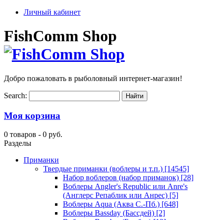
Личный кабинет
FishComm Shop
Добро пожаловать в рыболовный интернет-магазин!
Search:
Моя корзина
0 товаров -
0 руб.
Разделы
Приманки
Твердые приманки (воблеры и т.п.)
[14545]
Набор воблеров (набор приманок)
[28]
Воблеры Angler's Republic или Anre's
(Англерс Репаблик или Анрес)
[5]
Воблеры Aqua (Аква С.-Пб.)
[648]
Воблеры Bassday (Бассдей)
[2]