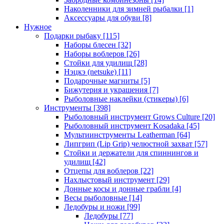
Наколенники для зимней рыбалки
[1]
Аксессуары для обуви
[8]
Нужное
Подарки рыбаку
[115]
Наборы блесен
[32]
Наборы воблеров
[26]
Стойки для удилищ
[28]
Нэцкэ (netsuke)
[11]
Подарочные магниты
[5]
Бижутерия и украшения
[7]
Рыболовные наклейки (стикеры)
[6]
Инструменты
[398]
Рыболовный инструмент Grows Culture
[20]
Рыболовный инструмент Kosadaka
[45]
Мультиинструменты Leatherman
[64]
Липгрип (Lip Grip) челюстной захват
[57]
Стойки и держатели для спиннингов и
удилищ
[42]
Отцепы для воблеров
[22]
Нахлыстовый инструмент
[29]
Донные косы и донные грабли
[4]
Весы рыболовные
[14]
Ледобуры и ножи
[99]
Ледобуры
[77]