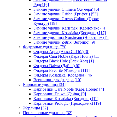
Родс)
[6]
Зимние удочки Chimera (Химера)
[6]
Зимние удочки Grifon (Грифон)
[53]
Зимние удочки Grows Culture (Гровс
Культур)
[19]
Зимние удочки Karismax (Карисмакс)
[4]
Зимние удочки Kosadaka (Косадака)
[17]
Зимние удилища Norstream (Норстрим)
[1]
Зимние удочки Zetrix (Зетрикс)
[9]
Фидерные удилища
[79]
Фидеры Aqua (Аква С.-Пб.)
[0]
Фидеры Cara Noble (Кара Нобле)
[11]
Фидеры Black Hole (Блэк Хол)
[1]
Фидеры Daiwa (Дайва)
[0]
Фидеры Favorite (Фаворит)
[11]
Фидеры Kosadaka (Косадака)
[46]
Вершинки для фидера
[10]
Карповые удилища
[34]
Карповики Cara Noble (Кара Нобле)
[4]
Карповики Daiwa (Дайва)
[0]
Карповики Kosadaka (Косадака)
[11]
Карповики Prologic (Пролоджик)
[19]
Жерлицы
[32]
Поплавочные удилища
[32]