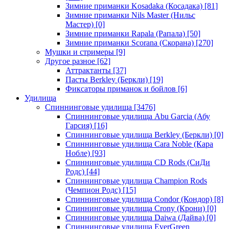
Зимние приманки Kosadaka (Косадака)
[81]
Зимние приманки Nils Master (Нильс
Мастер)
[0]
Зимние приманки Rapala (Рапала)
[50]
Зимние приманки Scorana (Скорана)
[270]
Мушки и стримеры
[9]
Другое разное
[62]
Аттрактанты
[37]
Пасты Berkley (Беркли)
[19]
Фиксаторы приманок и бойлов
[6]
Удилища
Спиннинговые удилища
[3476]
Спиннинговые удилища Abu Garcia (Абу
Гарсия)
[16]
Спиннинговые удилища Berkley (Беркли)
[0]
Спиннинговые удилища Cara Noble (Кара
Нобле)
[93]
Спиннинговые удилища CD Rods (СиДи
Родс)
[44]
Спиннинговые удилища Champion Rods
(Чемпион Родс)
[15]
Спиннинговые удилища Condor (Кондор)
[8]
Спиннинговые удилища Crony (Крони)
[0]
Спиннинговые удилища Daiwa (Дайва)
[0]
Спиннинговые удилища EverGreen