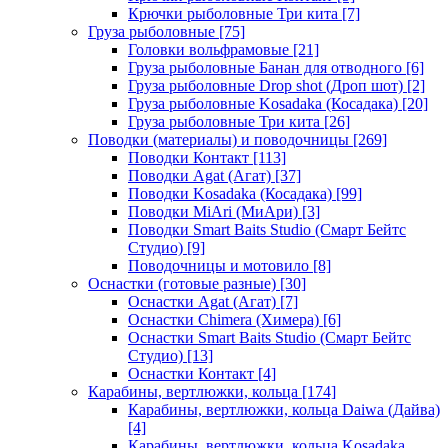
Крючки рыболовные Три кита
[7]
Груза рыболовные
[75]
Головки вольфрамовые
[21]
Груза рыболовные Банан для отводного
[6]
Груза рыболовные Drop shot (Дроп шот)
[2]
Груза рыболовные Kosadaka (Косадака)
[20]
Груза рыболовные Три кита
[26]
Поводки (материалы) и поводочницы
[269]
Поводки Контакт
[113]
Поводки Agat (Агат)
[37]
Поводки Kosadaka (Косадака)
[99]
Поводки MiAri (МиАри)
[3]
Поводки Smart Baits Studio (Смарт Бейтс
Студио)
[9]
Поводочницы и мотовило
[8]
Оснастки (готовые разные)
[30]
Оснастки Agat (Агат)
[7]
Оснастки Chimera (Химера)
[6]
Оснастки Smart Baits Studio (Смарт Бейтс
Студио)
[13]
Оснастки Контакт
[4]
Карабины, вертлюжки, кольца
[174]
Карабины, вертлюжки, кольца Daiwa (Дайва)
[4]
Карабины, вертлюжки, кольца Kosadaka