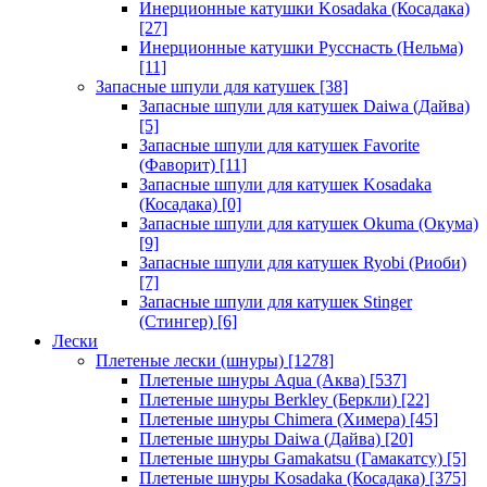
Инерционные катушки Kosadaka (Косадака)
[27]
Инерционные катушки Русснасть (Нельма)
[11]
Запасные шпули для катушек
[38]
Запасные шпули для катушек Daiwa (Дайва)
[5]
Запасные шпули для катушек Favorite
(Фаворит)
[11]
Запасные шпули для катушек Kosadaka
(Косадака)
[0]
Запасные шпули для катушек Okuma (Окума)
[9]
Запасные шпули для катушек Ryobi (Риоби)
[7]
Запасные шпули для катушек Stinger
(Стингер)
[6]
Лески
Плетеные лески (шнуры)
[1278]
Плетеные шнуры Aqua (Аква)
[537]
Плетеные шнуры Berkley (Беркли)
[22]
Плетеные шнуры Chimera (Химера)
[45]
Плетеные шнуры Daiwa (Дайва)
[20]
Плетеные шнуры Gamakatsu (Гамакатсу)
[5]
Плетеные шнуры Kosadaka (Косадака)
[375]