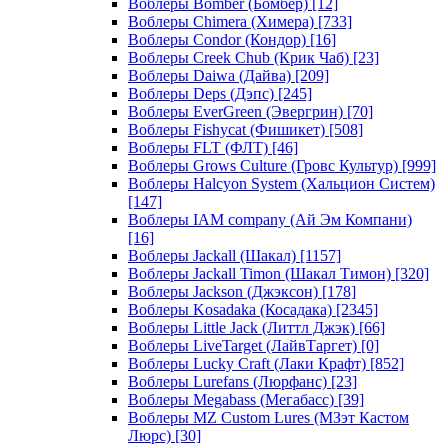
Воблеры Bomber (Бомбер)
[12]
Воблеры Chimera (Химера)
[733]
Воблеры Condor (Кондор)
[16]
Воблеры Creek Chub (Крик Чаб)
[23]
Воблеры Daiwa (Дайва)
[209]
Воблеры Deps (Дэпс)
[245]
Воблеры EverGreen (Эвергрин)
[70]
Воблеры Fishycat (Фишикет)
[508]
Воблеры FLT (ФЛТ)
[46]
Воблеры Grows Culture (Гровс Культур)
[999]
Воблеры Halcyon System (Хальцион Систем)
[147]
Воблеры IAM company (Ай Эм Компани)
[16]
Воблеры Jackall (Шакал)
[1157]
Воблеры Jackall Timon (Шакал Тимон)
[320]
Воблеры Jackson (Джэксон)
[178]
Воблеры Kosadaka (Косадака)
[2345]
Воблеры Little Jack (Литтл Джэк)
[66]
Воблеры LiveTarget (ЛайвТаргет)
[0]
Воблеры Lucky Craft (Лаки Крафт)
[852]
Воблеры Lurefans (Люрфанс)
[23]
Воблеры Megabass (Мегабасс)
[39]
Воблеры MZ Custom Lures (МЗэт Кастом
Люрс)
[30]