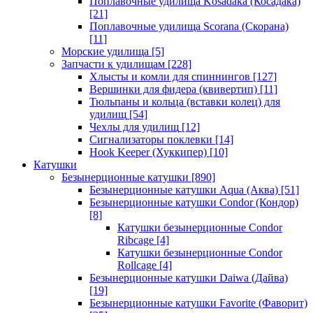
Поплавочные удилища Kosadaka (Косадака)
[21]
Поплавочные удилища Scorana (Скорана)
[11]
Морские удилища
[5]
Запчасти к удилищам
[228]
Хлысты и комли для спиннингов
[127]
Вершинки для фидера (квивертип)
[11]
Тюльпаны и кольца (вставки колец) для
удилищ
[54]
Чехлы для удилищ
[12]
Сигнализаторы поклевки
[14]
Hook Keeper (Хуккипер)
[10]
Катушки
Безынерционные катушки
[890]
Безынерционные катушки Aqua (Аква)
[51]
Безынерционные катушки Condor (Кондор)
[8]
Катушки безынерционные Condor
Ribcage
[4]
Катушки безынерционные Condor
Rollcage
[4]
Безынерционные катушки Daiwa (Дайва)
[19]
Безынерционные катушки Favorite (Фаворит)