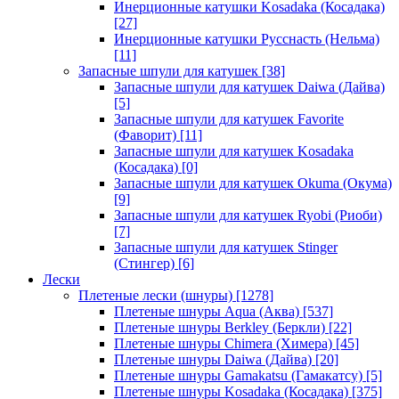
Инерционные катушки Kosadaka (Косадака)
[27]
Инерционные катушки Русснасть (Нельма)
[11]
Запасные шпули для катушек
[38]
Запасные шпули для катушек Daiwa (Дайва)
[5]
Запасные шпули для катушек Favorite
(Фаворит)
[11]
Запасные шпули для катушек Kosadaka
(Косадака)
[0]
Запасные шпули для катушек Okuma (Окума)
[9]
Запасные шпули для катушек Ryobi (Риоби)
[7]
Запасные шпули для катушек Stinger
(Стингер)
[6]
Лески
Плетеные лески (шнуры)
[1278]
Плетеные шнуры Aqua (Аква)
[537]
Плетеные шнуры Berkley (Беркли)
[22]
Плетеные шнуры Chimera (Химера)
[45]
Плетеные шнуры Daiwa (Дайва)
[20]
Плетеные шнуры Gamakatsu (Гамакатсу)
[5]
Плетеные шнуры Kosadaka (Косадака)
[375]