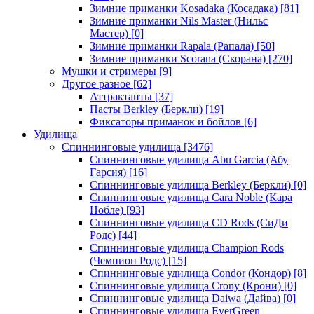
Зимние приманки Kosadaka (Косадака)
[81]
Зимние приманки Nils Master (Нильс
Мастер)
[0]
Зимние приманки Rapala (Рапала)
[50]
Зимние приманки Scorana (Скорана)
[270]
Мушки и стримеры
[9]
Другое разное
[62]
Аттрактанты
[37]
Пасты Berkley (Беркли)
[19]
Фиксаторы приманок и бойлов
[6]
Удилища
Спиннинговые удилища
[3476]
Спиннинговые удилища Abu Garcia (Абу
Гарсия)
[16]
Спиннинговые удилища Berkley (Беркли)
[0]
Спиннинговые удилища Cara Noble (Кара
Нобле)
[93]
Спиннинговые удилища CD Rods (СиДи
Родс)
[44]
Спиннинговые удилища Champion Rods
(Чемпион Родс)
[15]
Спиннинговые удилища Condor (Кондор)
[8]
Спиннинговые удилища Crony (Крони)
[0]
Спиннинговые удилища Daiwa (Дайва)
[0]
Спиннинговые удилища EverGreen