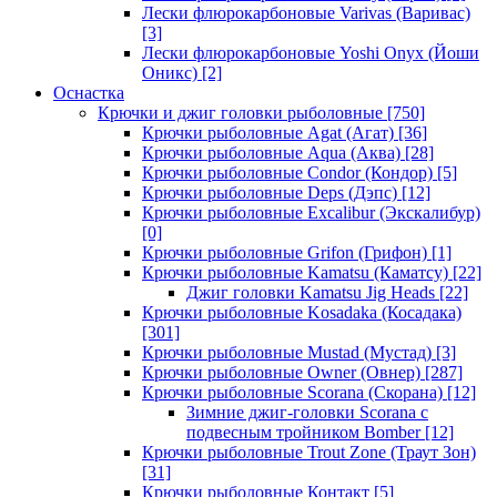
Лески флюрокарбоновые Varivas (Варивас)
[3]
Лески флюрокарбоновые Yoshi Onyx (Йоши
Оникс)
[2]
Оснастка
Крючки и джиг головки рыболовные
[750]
Крючки рыболовные Agat (Агат)
[36]
Крючки рыболовные Aqua (Аква)
[28]
Крючки рыболовные Condor (Кондор)
[5]
Крючки рыболовные Deps (Дэпс)
[12]
Крючки рыболовные Excalibur (Экскалибур)
[0]
Крючки рыболовные Grifon (Грифон)
[1]
Крючки рыболовные Kamatsu (Каматсу)
[22]
Джиг головки Kamatsu Jig Heads
[22]
Крючки рыболовные Kosadaka (Косадака)
[301]
Крючки рыболовные Mustad (Мустад)
[3]
Крючки рыболовные Owner (Овнер)
[287]
Крючки рыболовные Scorana (Скорана)
[12]
Зимние джиг-головки Scorana с
подвесным тройником Bomber
[12]
Крючки рыболовные Trout Zone (Траут Зон)
[31]
Крючки рыболовные Контакт
[5]