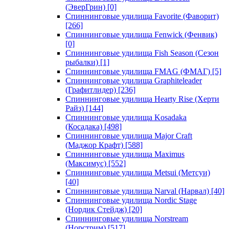
(ЭверГрин)
[0]
Спиннинговые удилища Favorite (Фаворит)
[266]
Спиннинговые удилища Fenwick (Фенвик)
[0]
Спиннинговые удилища Fish Season (Сезон
рыбалки)
[1]
Спиннинговые удилища FMAG (ФМАГ)
[5]
Спиннинговые удилища Graphiteleader
(Графитлидер)
[236]
Спиннинговые удилища Hearty Rise (Херти
Райз)
[144]
Спиннинговые удилища Kosadaka
(Косадака)
[498]
Спиннинговые удилища Major Craft
(Маджор Крафт)
[588]
Спиннинговые удилища Maximus
(Максимус)
[552]
Спиннинговые удилища Metsui (Метсуи)
[40]
Спиннинговые удилища Narval (Нарвал)
[40]
Спиннинговые удилища Nordic Stage
(Нордик Стейдж)
[20]
Спиннинговые удилища Norstream
(Норстрим)
[517]