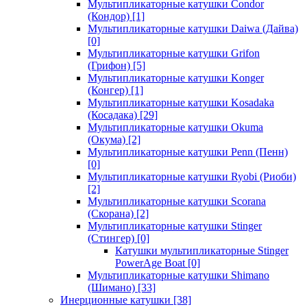
Мультипликаторные катушки Condor
(Кондор)
[1]
Мультипликаторные катушки Daiwa (Дайва)
[0]
Мультипликаторные катушки Grifon
(Грифон)
[5]
Мультипликаторные катушки Konger
(Конгер)
[1]
Мультипликаторные катушки Kosadaka
(Косадака)
[29]
Мультипликаторные катушки Okuma
(Окума)
[2]
Мультипликаторные катушки Penn (Пенн)
[0]
Мультипликаторные катушки Ryobi (Риоби)
[2]
Мультипликаторные катушки Scorana
(Скорана)
[2]
Мультипликаторные катушки Stinger
(Стингер)
[0]
Катушки мультипликаторные Stinger
PowerAge Boat
[0]
Мультипликаторные катушки Shimano
(Шимано)
[33]
Инерционные катушки
[38]