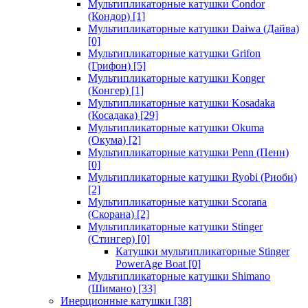
Мультипликаторные катушки Condor
(Кондор)
[1]
Мультипликаторные катушки Daiwa (Дайва)
[0]
Мультипликаторные катушки Grifon
(Грифон)
[5]
Мультипликаторные катушки Konger
(Конгер)
[1]
Мультипликаторные катушки Kosadaka
(Косадака)
[29]
Мультипликаторные катушки Okuma
(Окума)
[2]
Мультипликаторные катушки Penn (Пенн)
[0]
Мультипликаторные катушки Ryobi (Риоби)
[2]
Мультипликаторные катушки Scorana
(Скорана)
[2]
Мультипликаторные катушки Stinger
(Стингер)
[0]
Катушки мультипликаторные Stinger
PowerAge Boat
[0]
Мультипликаторные катушки Shimano
(Шимано)
[33]
Инерционные катушки
[38]