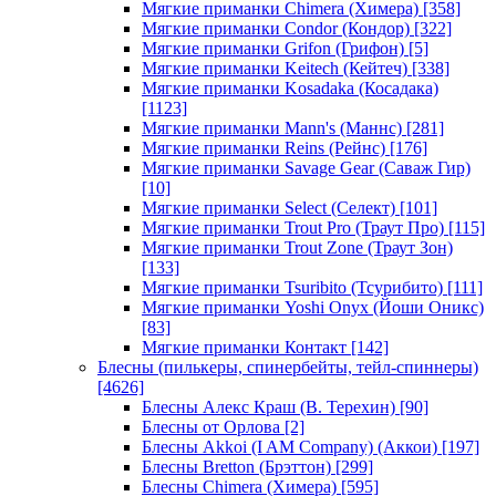
Мягкие приманки Chimera (Химера)
[358]
Мягкие приманки Condor (Кондор)
[322]
Мягкие приманки Grifon (Грифон)
[5]
Мягкие приманки Keitech (Кейтеч)
[338]
Мягкие приманки Kosadaka (Косадака)
[1123]
Мягкие приманки Mann's (Маннс)
[281]
Мягкие приманки Reins (Рейнс)
[176]
Мягкие приманки Savage Gear (Саваж Гир)
[10]
Мягкие приманки Select (Селект)
[101]
Мягкие приманки Trout Pro (Траут Про)
[115]
Мягкие приманки Trout Zone (Траут Зон)
[133]
Мягкие приманки Tsuribito (Тсурибито)
[111]
Мягкие приманки Yoshi Onyx (Йоши Оникс)
[83]
Мягкие приманки Контакт
[142]
Блесны (пилькеры, спинербейты, тейл-спиннеры)
[4626]
Блесны Алекс Краш (В. Терехин)
[90]
Блесны от Орлова
[2]
Блесны Akkoi (I AM Company) (Аккои)
[197]
Блесны Bretton (Брэттон)
[299]
Блесны Chimera (Химера)
[595]