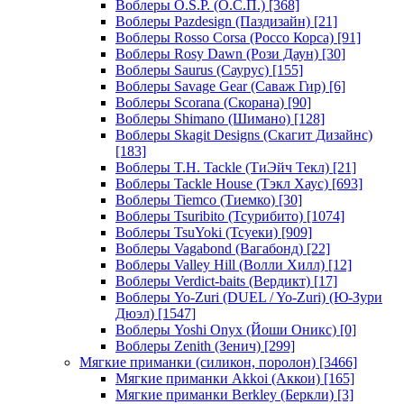
Воблеры O.S.P. (О.С.П.)
[368]
Воблеры Pazdesign (Паздизайн)
[21]
Воблеры Rosso Corsa (Россо Корса)
[91]
Воблеры Rosy Dawn (Рози Даун)
[30]
Воблеры Saurus (Саурус)
[155]
Воблеры Savage Gear (Саваж Гир)
[6]
Воблеры Scorana (Скорана)
[90]
Воблеры Shimano (Шимано)
[128]
Воблеры Skagit Designs (Скагит Дизайнс)
[183]
Воблеры T.H. Tackle (ТиЭйч Текл)
[21]
Воблеры Tackle House (Тэкл Хаус)
[693]
Воблеры Tiemco (Тиемко)
[30]
Воблеры Tsuribito (Тсурибито)
[1074]
Воблеры TsuYoki (Тсуеки)
[909]
Воблеры Vagabond (Вагабонд)
[22]
Воблеры Valley Hill (Волли Хилл)
[12]
Воблеры Verdict-baits (Вердикт)
[17]
Воблеры Yo-Zuri (DUEL / Yo-Zuri) (Ю-Зури
Дюэл)
[1547]
Воблеры Yoshi Onyx (Йоши Оникс)
[0]
Воблеры Zenith (Зенич)
[299]
Мягкие приманки (силикон, поролон)
[3466]
Мягкие приманки Akkoi (Аккои)
[165]
Мягкие приманки Berkley (Беркли)
[3]