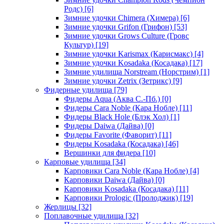
Родс)
[6]
Зимние удочки Chimera (Химера)
[6]
Зимние удочки Grifon (Грифон)
[53]
Зимние удочки Grows Culture (Гровс
Культур)
[19]
Зимние удочки Karismax (Карисмакс)
[4]
Зимние удочки Kosadaka (Косадака)
[17]
Зимние удилища Norstream (Норстрим)
[1]
Зимние удочки Zetrix (Зетрикс)
[9]
Фидерные удилища
[79]
Фидеры Aqua (Аква С.-Пб.)
[0]
Фидеры Cara Noble (Кара Нобле)
[11]
Фидеры Black Hole (Блэк Хол)
[1]
Фидеры Daiwa (Дайва)
[0]
Фидеры Favorite (Фаворит)
[11]
Фидеры Kosadaka (Косадака)
[46]
Вершинки для фидера
[10]
Карповые удилища
[34]
Карповики Cara Noble (Кара Нобле)
[4]
Карповики Daiwa (Дайва)
[0]
Карповики Kosadaka (Косадака)
[11]
Карповики Prologic (Пролоджик)
[19]
Жерлицы
[32]
Поплавочные удилища
[32]