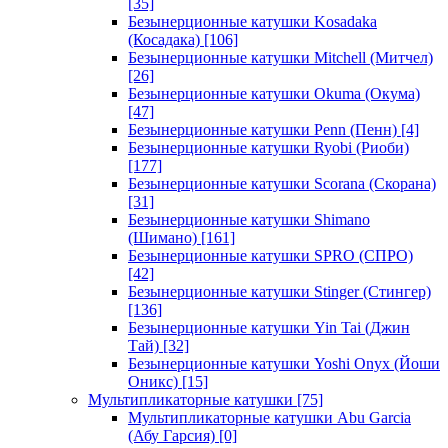
[35]
Безынерционные катушки Kosadaka
(Косадака)
[106]
Безынерционные катушки Mitchell (Митчел)
[26]
Безынерционные катушки Okuma (Окума)
[47]
Безынерционные катушки Penn (Пенн)
[4]
Безынерционные катушки Ryobi (Риоби)
[177]
Безынерционные катушки Scorana (Скорана)
[31]
Безынерционные катушки Shimano
(Шимано)
[161]
Безынерционные катушки SPRO (СПРО)
[42]
Безынерционные катушки Stinger (Стингер)
[136]
Безынерционные катушки Yin Tai (Джин
Тай)
[32]
Безынерционные катушки Yoshi Onyx (Йоши
Оникс)
[15]
Мультипликаторные катушки
[75]
Мультипликаторные катушки Abu Garcia
(Абу Гарсия)
[0]