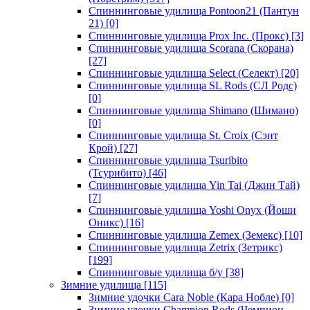
Спиннинговые удилища Pontoon21 (Пантун
21)
[0]
Спиннинговые удилища Prox Inc. (Прокс)
[3]
Спиннинговые удилища Scorana (Скорана)
[27]
Спиннинговые удилища Select (Селект)
[20]
Спиннинговые удилища SL Rods (СЛ Родс)
[0]
Спиннинговые удилища Shimano (Шимано)
[0]
Спиннинговые удилища St. Croix (Сэнт
Крой)
[27]
Спиннинговые удилища Tsuribito
(Тсурибито)
[46]
Спиннинговые удилища Yin Tai (Джин Тай)
[7]
Спиннинговые удилища Yoshi Onyx (Йоши
Оникс)
[16]
Спиннинговые удилища Zemex (Земекс)
[10]
Спиннинговые удилища Zetrix (Зетрикс)
[199]
Спиннинговые удилища б/у
[38]
Зимние удилища
[115]
Зимние удочки Cara Noble (Кара Нобле)
[0]
Зимние удочки Champion Rods (Чемпион