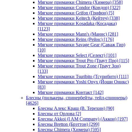
Мягкие приманки Chimera (Химера)
[358]
Мягкие приманки Condor (Кондор)
[322]
Мягкие приманки Grifon (Грифон)
[5]
Мягкие приманки Keitech (Кейтеч)
[338]
Мягкие приманки Kosadaka (Косадака)
[1123]
Мягкие приманки Mann's (Маннс)
[281]
Мягкие приманки Reins (Рейнс)
[176]
Мягкие приманки Savage Gear (Саваж Гир)
[10]
Мягкие приманки Select (Селект)
[101]
Мягкие приманки Trout Pro (Траут Про)
[115]
Мягкие приманки Trout Zone (Траут Зон)
[133]
Мягкие приманки Tsuribito (Тсурибито)
[111]
Мягкие приманки Yoshi Onyx (Йоши Оникс)
[83]
Мягкие приманки Контакт
[142]
Блесны (пилькеры, спинербейты, тейл-спиннеры)
[4626]
Блесны Алекс Краш (В. Терехин)
[90]
Блесны от Орлова
[2]
Блесны Akkoi (I AM Company) (Аккои)
[197]
Блесны Bretton (Брэттон)
[299]
Блесны Chimera (Химера)
[595]