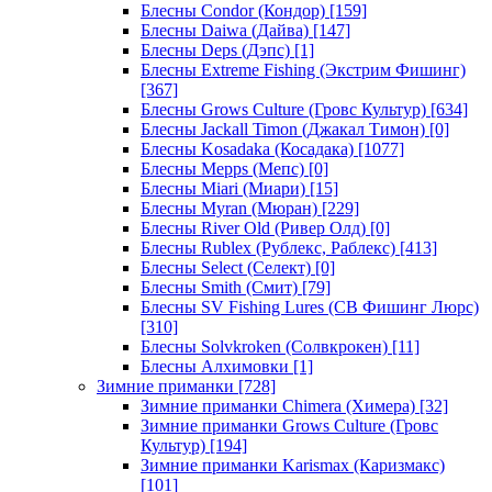
Блесны Condor (Кондор)
[159]
Блесны Daiwa (Дайва)
[147]
Блесны Deps (Дэпс)
[1]
Блесны Extreme Fishing (Экстрим Фишинг)
[367]
Блесны Grows Culture (Гровс Культур)
[634]
Блесны Jackall Timon (Джакал Тимон)
[0]
Блесны Kosadaka (Косадака)
[1077]
Блесны Mepps (Мепс)
[0]
Блесны Miari (Миари)
[15]
Блесны Myran (Мюран)
[229]
Блесны River Old (Ривер Олд)
[0]
Блесны Rublex (Рублекс, Раблекс)
[413]
Блесны Select (Селект)
[0]
Блесны Smith (Смит)
[79]
Блесны SV Fishing Lures (СВ Фишинг Люрс)
[310]
Блесны Solvkroken (Солвкрокен)
[11]
Блесны Алхимовки
[1]
Зимние приманки
[728]
Зимние приманки Chimera (Химера)
[32]
Зимние приманки Grows Culture (Гровс
Культур)
[194]
Зимние приманки Karismax (Каризмакс)
[101]