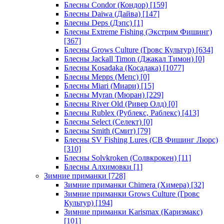
Блесны Condor (Кондор)
[159]
Блесны Daiwa (Дайва)
[147]
Блесны Deps (Дэпс)
[1]
Блесны Extreme Fishing (Экстрим Фишинг)
[367]
Блесны Grows Culture (Гровс Культур)
[634]
Блесны Jackall Timon (Джакал Тимон)
[0]
Блесны Kosadaka (Косадака)
[1077]
Блесны Mepps (Мепс)
[0]
Блесны Miari (Миари)
[15]
Блесны Myran (Мюран)
[229]
Блесны River Old (Ривер Олд)
[0]
Блесны Rublex (Рублекс, Раблекс)
[413]
Блесны Select (Селект)
[0]
Блесны Smith (Смит)
[79]
Блесны SV Fishing Lures (СВ Фишинг Люрс)
[310]
Блесны Solvkroken (Солвкрокен)
[11]
Блесны Алхимовки
[1]
Зимние приманки
[728]
Зимние приманки Chimera (Химера)
[32]
Зимние приманки Grows Culture (Гровс
Культур)
[194]
Зимние приманки Karismax (Каризмакс)
[101]