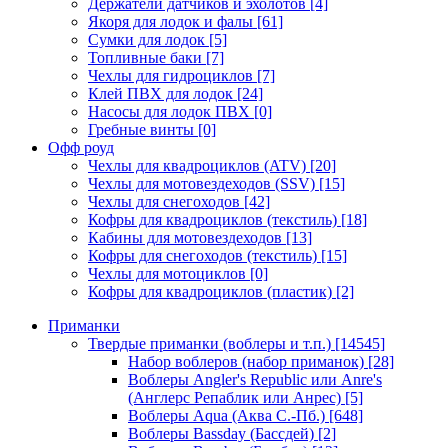
Держатели датчиков и эхолотов
[4]
Якоря для лодок и фалы
[61]
Сумки для лодок
[5]
Топливные баки
[7]
Чехлы для гидроциклов
[7]
Клей ПВХ для лодок
[24]
Насосы для лодок ПВХ
[0]
Гребные винты
[0]
Офф роуд
Чехлы для квадроциклов (ATV)
[20]
Чехлы для мотовездеходов (SSV)
[15]
Чехлы для снегоходов
[42]
Кофры для квадроциклов (текстиль)
[18]
Кабины для мотовездеходов
[13]
Кофры для снегоходов (текстиль)
[15]
Чехлы для мотоциклов
[0]
Кофры для квадроциклов (пластик)
[2]
Приманки
Твердые приманки (воблеры и т.п.)
[14545]
Набор воблеров (набор приманок)
[28]
Воблеры Angler's Republic или Anre's
(Англерс Репаблик или Анрес)
[5]
Воблеры Aqua (Аква С.-Пб.)
[648]
Воблеры Bassday (Бассдей)
[2]