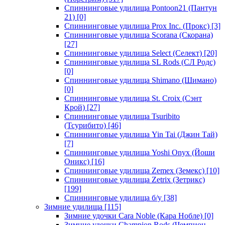
Спиннинговые удилища Pontoon21 (Пантун
21)
[0]
Спиннинговые удилища Prox Inc. (Прокс)
[3]
Спиннинговые удилища Scorana (Скорана)
[27]
Спиннинговые удилища Select (Селект)
[20]
Спиннинговые удилища SL Rods (СЛ Родс)
[0]
Спиннинговые удилища Shimano (Шимано)
[0]
Спиннинговые удилища St. Croix (Сэнт
Крой)
[27]
Спиннинговые удилища Tsuribito
(Тсурибито)
[46]
Спиннинговые удилища Yin Tai (Джин Тай)
[7]
Спиннинговые удилища Yoshi Onyx (Йоши
Оникс)
[16]
Спиннинговые удилища Zemex (Земекс)
[10]
Спиннинговые удилища Zetrix (Зетрикс)
[199]
Спиннинговые удилища б/у
[38]
Зимние удилища
[115]
Зимние удочки Cara Noble (Кара Нобле)
[0]
Зимние удочки Champion Rods (Чемпион