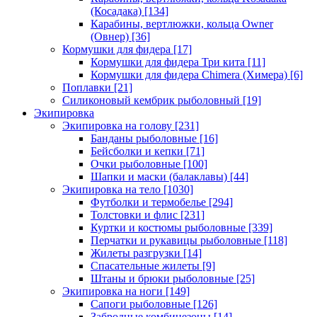
(Косадака)
[134]
Карабины, вертлюжки, кольца Owner
(Овнер)
[36]
Кормушки для фидера
[17]
Кормушки для фидера Три кита
[11]
Кормушки для фидера Chimera (Химера)
[6]
Поплавки
[21]
Силиконовый кембрик рыболовный
[19]
Экипировка
Экипировка на голову
[231]
Банданы рыболовные
[16]
Бейсболки и кепки
[71]
Очки рыболовные
[100]
Шапки и маски (балаклавы)
[44]
Экипировка на тело
[1030]
Футболки и термобелье
[294]
Толстовки и флис
[231]
Куртки и костюмы рыболовные
[339]
Перчатки и рукавицы рыболовные
[118]
Жилеты разгрузки
[14]
Спасательные жилеты
[9]
Штаны и брюки рыболовные
[25]
Экипировка на ноги
[149]
Сапоги рыболовные
[126]
Забродные комбинезоны
[14]