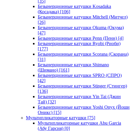
[35]
Безынерционные катушки Kosadaka
(Косадака)
[106]
Безынерционные катушки Mitchell (Митчел)
[26]
Безынерционные катушки Okuma (Окума)
[47]
Безынерционные катушки Penn (Пенн)
[4]
Безынерционные катушки Ryobi (Риоби)
[177]
Безынерционные катушки Scorana (Скорана)
[31]
Безынерционные катушки Shimano
(Шимано)
[161]
Безынерционные катушки SPRO (СПРО)
[42]
Безынерционные катушки Stinger (Стингер)
[136]
Безынерционные катушки Yin Tai (Джин
Тай)
[32]
Безынерционные катушки Yoshi Onyx (Йоши
Оникс)
[15]
Мультипликаторные катушки
[75]
Мультипликаторные катушки Abu Garcia
(Абу Гарсия)
[0]