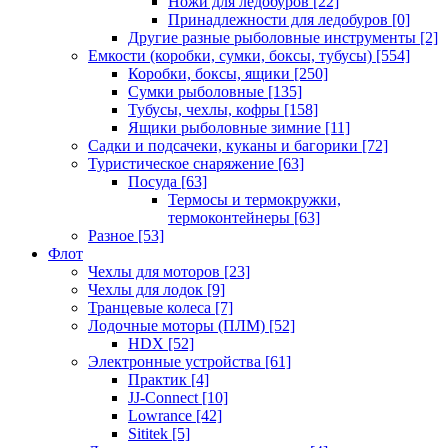
Ножи для ледобуров
[22]
Принадлежности для ледобуров
[0]
Другие разные рыболовные инструменты
[2]
Емкости (коробки, сумки, боксы, тубусы)
[554]
Коробки, боксы, ящики
[250]
Сумки рыболовные
[135]
Тубусы, чехлы, кофры
[158]
Ящики рыболовные зимние
[11]
Садки и подсачеки, куканы и багорики
[72]
Туристическое снаряжение
[63]
Посуда
[63]
Термосы и термокружки,
термоконтейнеры
[63]
Разное
[53]
Флот
Чехлы для моторов
[23]
Чехлы для лодок
[9]
Транцевые колеса
[7]
Лодочные моторы (ПЛМ)
[52]
HDX
[52]
Электронные устройства
[61]
Практик
[4]
JJ-Connect
[10]
Lowrance
[42]
Sititek
[5]