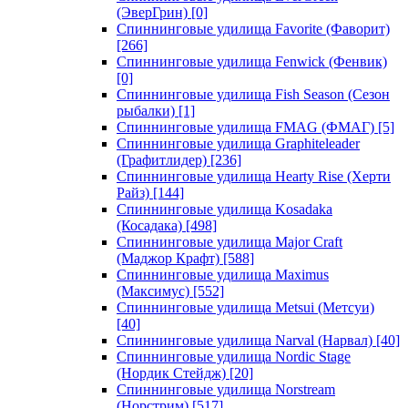
(ЭверГрин)
[0]
Спиннинговые удилища Favorite (Фаворит)
[266]
Спиннинговые удилища Fenwick (Фенвик)
[0]
Спиннинговые удилища Fish Season (Сезон
рыбалки)
[1]
Спиннинговые удилища FMAG (ФМАГ)
[5]
Спиннинговые удилища Graphiteleader
(Графитлидер)
[236]
Спиннинговые удилища Hearty Rise (Херти
Райз)
[144]
Спиннинговые удилища Kosadaka
(Косадака)
[498]
Спиннинговые удилища Major Craft
(Маджор Крафт)
[588]
Спиннинговые удилища Maximus
(Максимус)
[552]
Спиннинговые удилища Metsui (Метсуи)
[40]
Спиннинговые удилища Narval (Нарвал)
[40]
Спиннинговые удилища Nordic Stage
(Нордик Стейдж)
[20]
Спиннинговые удилища Norstream
(Норстрим)
[517]