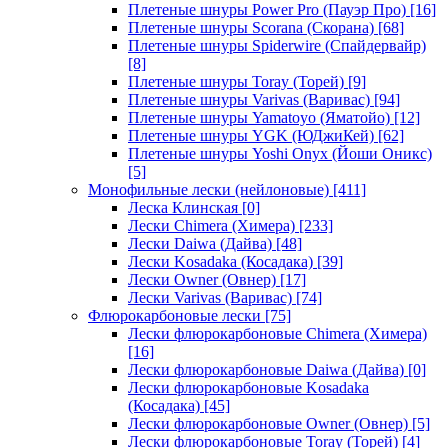
Плетеные шнуры Power Pro (Пауэр Про)
[16]
Плетеные шнуры Scorana (Скорана)
[68]
Плетеные шнуры Spiderwire (Спайдервайр)
[8]
Плетеные шнуры Toray (Торей)
[9]
Плетеные шнуры Varivas (Варивас)
[94]
Плетеные шнуры Yamatoyo (Яматойо)
[12]
Плетеные шнуры YGK (ЮДжиКей)
[62]
Плетеные шнуры Yoshi Onyx (Йоши Оникс)
[5]
Монофильные лески (нейлоновые)
[411]
Леска Клинская
[0]
Лески Chimera (Химера)
[233]
Лески Daiwa (Дайва)
[48]
Лески Kosadaka (Косадака)
[39]
Лески Owner (Овнер)
[17]
Лески Varivas (Варивас)
[74]
Флюрокарбоновые лески
[75]
Лески флюрокарбоновые Chimera (Химера)
[16]
Лески флюрокарбоновые Daiwa (Дайва)
[0]
Лески флюрокарбоновые Kosadaka
(Косадака)
[45]
Лески флюрокарбоновые Owner (Овнер)
[5]
Лески флюрокарбоновые Toray (Торей)
[4]