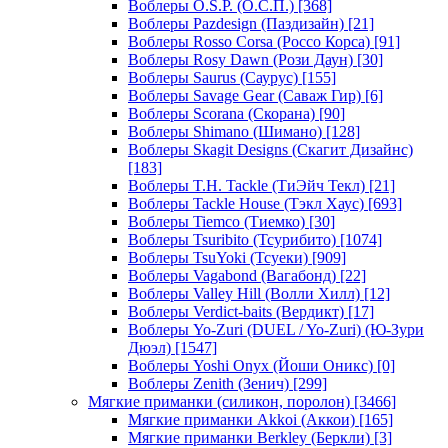
Воблеры O.S.P. (О.С.П.)
[368]
Воблеры Pazdesign (Паздизайн)
[21]
Воблеры Rosso Corsa (Россо Корса)
[91]
Воблеры Rosy Dawn (Рози Даун)
[30]
Воблеры Saurus (Саурус)
[155]
Воблеры Savage Gear (Саваж Гир)
[6]
Воблеры Scorana (Скорана)
[90]
Воблеры Shimano (Шимано)
[128]
Воблеры Skagit Designs (Скагит Дизайнс)
[183]
Воблеры T.H. Tackle (ТиЭйч Текл)
[21]
Воблеры Tackle House (Тэкл Хаус)
[693]
Воблеры Tiemco (Тиемко)
[30]
Воблеры Tsuribito (Тсурибито)
[1074]
Воблеры TsuYoki (Тсуеки)
[909]
Воблеры Vagabond (Вагабонд)
[22]
Воблеры Valley Hill (Волли Хилл)
[12]
Воблеры Verdict-baits (Вердикт)
[17]
Воблеры Yo-Zuri (DUEL / Yo-Zuri) (Ю-Зури
Дюэл)
[1547]
Воблеры Yoshi Onyx (Йоши Оникс)
[0]
Воблеры Zenith (Зенич)
[299]
Мягкие приманки (силикон, поролон)
[3466]
Мягкие приманки Akkoi (Аккои)
[165]
Мягкие приманки Berkley (Беркли)
[3]