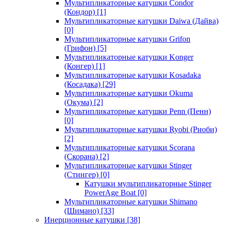
Мультипликаторные катушки Condor
(Кондор)
[1]
Мультипликаторные катушки Daiwa (Дайва)
[0]
Мультипликаторные катушки Grifon
(Грифон)
[5]
Мультипликаторные катушки Konger
(Конгер)
[1]
Мультипликаторные катушки Kosadaka
(Косадака)
[29]
Мультипликаторные катушки Okuma
(Окума)
[2]
Мультипликаторные катушки Penn (Пенн)
[0]
Мультипликаторные катушки Ryobi (Риоби)
[2]
Мультипликаторные катушки Scorana
(Скорана)
[2]
Мультипликаторные катушки Stinger
(Стингер)
[0]
Катушки мультипликаторные Stinger
PowerAge Boat
[0]
Мультипликаторные катушки Shimano
(Шимано)
[33]
Инерционные катушки
[38]