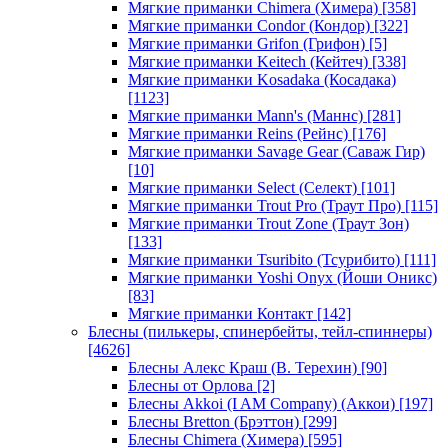
Мягкие приманки Chimera (Химера)
[358]
Мягкие приманки Condor (Кондор)
[322]
Мягкие приманки Grifon (Грифон)
[5]
Мягкие приманки Keitech (Кейтеч)
[338]
Мягкие приманки Kosadaka (Косадака)
[1123]
Мягкие приманки Mann's (Маннс)
[281]
Мягкие приманки Reins (Рейнс)
[176]
Мягкие приманки Savage Gear (Саваж Гир)
[10]
Мягкие приманки Select (Селект)
[101]
Мягкие приманки Trout Pro (Траут Про)
[115]
Мягкие приманки Trout Zone (Траут Зон)
[133]
Мягкие приманки Tsuribito (Тсурибито)
[111]
Мягкие приманки Yoshi Onyx (Йоши Оникс)
[83]
Мягкие приманки Контакт
[142]
Блесны (пилькеры, спинербейты, тейл-спиннеры)
[4626]
Блесны Алекс Краш (В. Терехин)
[90]
Блесны от Орлова
[2]
Блесны Akkoi (I AM Company) (Аккои)
[197]
Блесны Bretton (Брэттон)
[299]
Блесны Chimera (Химера)
[595]