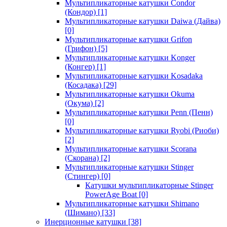
Мультипликаторные катушки Condor
(Кондор)
[1]
Мультипликаторные катушки Daiwa (Дайва)
[0]
Мультипликаторные катушки Grifon
(Грифон)
[5]
Мультипликаторные катушки Konger
(Конгер)
[1]
Мультипликаторные катушки Kosadaka
(Косадака)
[29]
Мультипликаторные катушки Okuma
(Окума)
[2]
Мультипликаторные катушки Penn (Пенн)
[0]
Мультипликаторные катушки Ryobi (Риоби)
[2]
Мультипликаторные катушки Scorana
(Скорана)
[2]
Мультипликаторные катушки Stinger
(Стингер)
[0]
Катушки мультипликаторные Stinger
PowerAge Boat
[0]
Мультипликаторные катушки Shimano
(Шимано)
[33]
Инерционные катушки
[38]