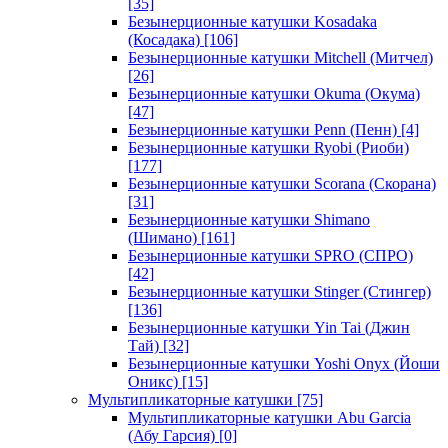
[35]
Безынерционные катушки Kosadaka
(Косадака)
[106]
Безынерционные катушки Mitchell (Митчел)
[26]
Безынерционные катушки Okuma (Окума)
[47]
Безынерционные катушки Penn (Пенн)
[4]
Безынерционные катушки Ryobi (Риоби)
[177]
Безынерционные катушки Scorana (Скорана)
[31]
Безынерционные катушки Shimano
(Шимано)
[161]
Безынерционные катушки SPRO (СПРО)
[42]
Безынерционные катушки Stinger (Стингер)
[136]
Безынерционные катушки Yin Tai (Джин
Тай)
[32]
Безынерционные катушки Yoshi Onyx (Йоши
Оникс)
[15]
Мультипликаторные катушки
[75]
Мультипликаторные катушки Abu Garcia
(Абу Гарсия)
[0]