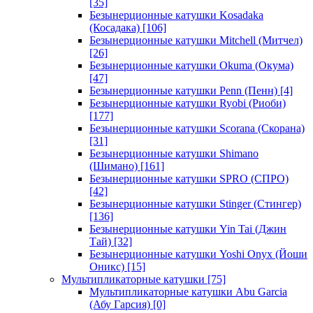
[35]
Безынерционные катушки Kosadaka
(Косадака)
[106]
Безынерционные катушки Mitchell (Митчел)
[26]
Безынерционные катушки Okuma (Окума)
[47]
Безынерционные катушки Penn (Пенн)
[4]
Безынерционные катушки Ryobi (Риоби)
[177]
Безынерционные катушки Scorana (Скорана)
[31]
Безынерционные катушки Shimano
(Шимано)
[161]
Безынерционные катушки SPRO (СПРО)
[42]
Безынерционные катушки Stinger (Стингер)
[136]
Безынерционные катушки Yin Tai (Джин
Тай)
[32]
Безынерционные катушки Yoshi Onyx (Йоши
Оникс)
[15]
Мультипликаторные катушки
[75]
Мультипликаторные катушки Abu Garcia
(Абу Гарсия)
[0]