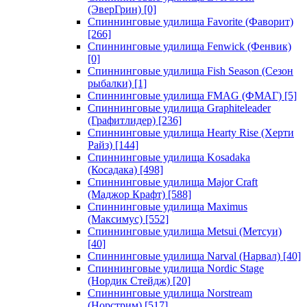
(ЭверГрин)
[0]
Спиннинговые удилища Favorite (Фаворит)
[266]
Спиннинговые удилища Fenwick (Фенвик)
[0]
Спиннинговые удилища Fish Season (Сезон
рыбалки)
[1]
Спиннинговые удилища FMAG (ФМАГ)
[5]
Спиннинговые удилища Graphiteleader
(Графитлидер)
[236]
Спиннинговые удилища Hearty Rise (Херти
Райз)
[144]
Спиннинговые удилища Kosadaka
(Косадака)
[498]
Спиннинговые удилища Major Craft
(Маджор Крафт)
[588]
Спиннинговые удилища Maximus
(Максимус)
[552]
Спиннинговые удилища Metsui (Метсуи)
[40]
Спиннинговые удилища Narval (Нарвал)
[40]
Спиннинговые удилища Nordic Stage
(Нордик Стейдж)
[20]
Спиннинговые удилища Norstream
(Норстрим)
[517]