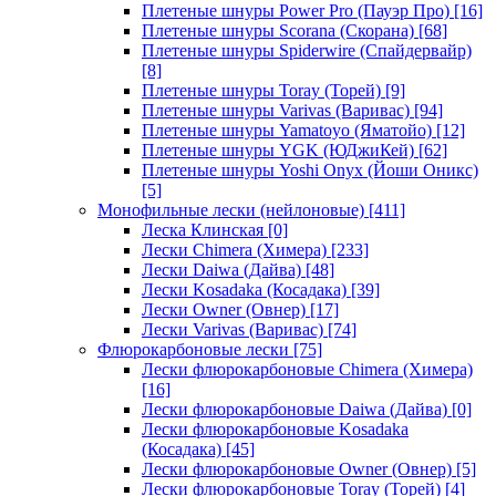
Плетеные шнуры Power Pro (Пауэр Про)
[16]
Плетеные шнуры Scorana (Скорана)
[68]
Плетеные шнуры Spiderwire (Спайдервайр)
[8]
Плетеные шнуры Toray (Торей)
[9]
Плетеные шнуры Varivas (Варивас)
[94]
Плетеные шнуры Yamatoyo (Яматойо)
[12]
Плетеные шнуры YGK (ЮДжиКей)
[62]
Плетеные шнуры Yoshi Onyx (Йоши Оникс)
[5]
Монофильные лески (нейлоновые)
[411]
Леска Клинская
[0]
Лески Chimera (Химера)
[233]
Лески Daiwa (Дайва)
[48]
Лески Kosadaka (Косадака)
[39]
Лески Owner (Овнер)
[17]
Лески Varivas (Варивас)
[74]
Флюрокарбоновые лески
[75]
Лески флюрокарбоновые Chimera (Химера)
[16]
Лески флюрокарбоновые Daiwa (Дайва)
[0]
Лески флюрокарбоновые Kosadaka
(Косадака)
[45]
Лески флюрокарбоновые Owner (Овнер)
[5]
Лески флюрокарбоновые Toray (Торей)
[4]