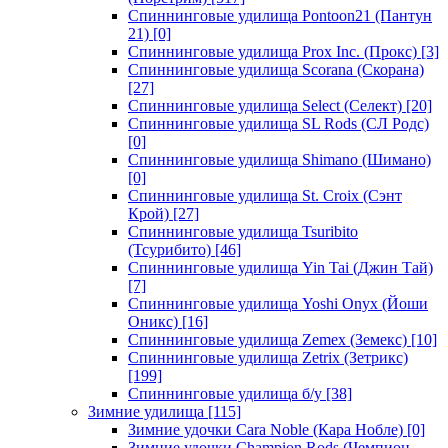
Спиннинговые удилища Pontoon21 (Пантун
21)
[0]
Спиннинговые удилища Prox Inc. (Прокс)
[3]
Спиннинговые удилища Scorana (Скорана)
[27]
Спиннинговые удилища Select (Селект)
[20]
Спиннинговые удилища SL Rods (СЛ Родс)
[0]
Спиннинговые удилища Shimano (Шимано)
[0]
Спиннинговые удилища St. Croix (Сэнт
Крой)
[27]
Спиннинговые удилища Tsuribito
(Тсурибито)
[46]
Спиннинговые удилища Yin Tai (Джин Тай)
[7]
Спиннинговые удилища Yoshi Onyx (Йоши
Оникс)
[16]
Спиннинговые удилища Zemex (Земекс)
[10]
Спиннинговые удилища Zetrix (Зетрикс)
[199]
Спиннинговые удилища б/у
[38]
Зимние удилища
[115]
Зимние удочки Cara Noble (Кара Нобле)
[0]
Зимние удочки Champion Rods (Чемпион