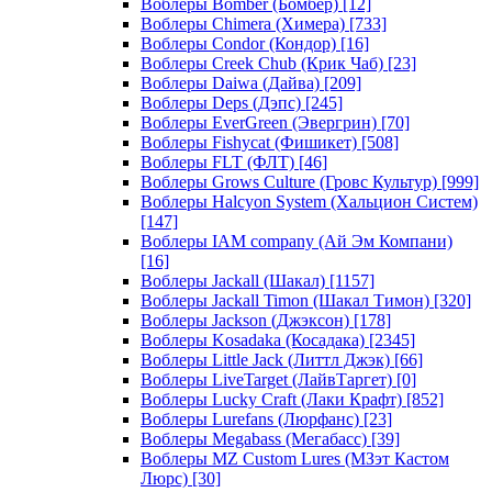
Воблеры Bomber (Бомбер)
[12]
Воблеры Chimera (Химера)
[733]
Воблеры Condor (Кондор)
[16]
Воблеры Creek Chub (Крик Чаб)
[23]
Воблеры Daiwa (Дайва)
[209]
Воблеры Deps (Дэпс)
[245]
Воблеры EverGreen (Эвергрин)
[70]
Воблеры Fishycat (Фишикет)
[508]
Воблеры FLT (ФЛТ)
[46]
Воблеры Grows Culture (Гровс Культур)
[999]
Воблеры Halcyon System (Хальцион Систем)
[147]
Воблеры IAM company (Ай Эм Компани)
[16]
Воблеры Jackall (Шакал)
[1157]
Воблеры Jackall Timon (Шакал Тимон)
[320]
Воблеры Jackson (Джэксон)
[178]
Воблеры Kosadaka (Косадака)
[2345]
Воблеры Little Jack (Литтл Джэк)
[66]
Воблеры LiveTarget (ЛайвТаргет)
[0]
Воблеры Lucky Craft (Лаки Крафт)
[852]
Воблеры Lurefans (Люрфанс)
[23]
Воблеры Megabass (Мегабасс)
[39]
Воблеры MZ Custom Lures (МЗэт Кастом
Люрс)
[30]