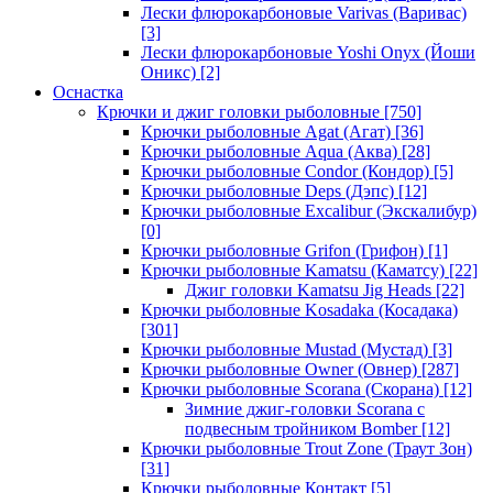
Лески флюрокарбоновые Varivas (Варивас)
[3]
Лески флюрокарбоновые Yoshi Onyx (Йоши
Оникс)
[2]
Оснастка
Крючки и джиг головки рыболовные
[750]
Крючки рыболовные Agat (Агат)
[36]
Крючки рыболовные Aqua (Аква)
[28]
Крючки рыболовные Condor (Кондор)
[5]
Крючки рыболовные Deps (Дэпс)
[12]
Крючки рыболовные Excalibur (Экскалибур)
[0]
Крючки рыболовные Grifon (Грифон)
[1]
Крючки рыболовные Kamatsu (Каматсу)
[22]
Джиг головки Kamatsu Jig Heads
[22]
Крючки рыболовные Kosadaka (Косадака)
[301]
Крючки рыболовные Mustad (Мустад)
[3]
Крючки рыболовные Owner (Овнер)
[287]
Крючки рыболовные Scorana (Скорана)
[12]
Зимние джиг-головки Scorana с
подвесным тройником Bomber
[12]
Крючки рыболовные Trout Zone (Траут Зон)
[31]
Крючки рыболовные Контакт
[5]