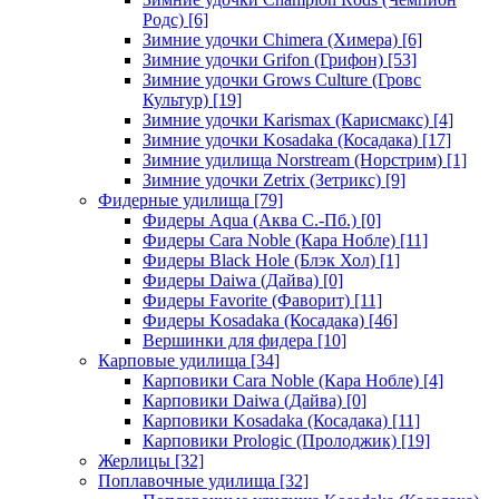
Родс)
[6]
Зимние удочки Chimera (Химера)
[6]
Зимние удочки Grifon (Грифон)
[53]
Зимние удочки Grows Culture (Гровс
Культур)
[19]
Зимние удочки Karismax (Карисмакс)
[4]
Зимние удочки Kosadaka (Косадака)
[17]
Зимние удилища Norstream (Норстрим)
[1]
Зимние удочки Zetrix (Зетрикс)
[9]
Фидерные удилища
[79]
Фидеры Aqua (Аква С.-Пб.)
[0]
Фидеры Cara Noble (Кара Нобле)
[11]
Фидеры Black Hole (Блэк Хол)
[1]
Фидеры Daiwa (Дайва)
[0]
Фидеры Favorite (Фаворит)
[11]
Фидеры Kosadaka (Косадака)
[46]
Вершинки для фидера
[10]
Карповые удилища
[34]
Карповики Cara Noble (Кара Нобле)
[4]
Карповики Daiwa (Дайва)
[0]
Карповики Kosadaka (Косадака)
[11]
Карповики Prologic (Пролоджик)
[19]
Жерлицы
[32]
Поплавочные удилища
[32]