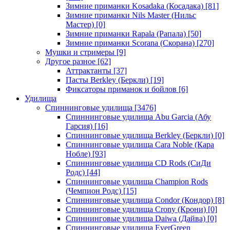
Зимние приманки Kosadaka (Косадака)
[81]
Зимние приманки Nils Master (Нильс
Мастер)
[0]
Зимние приманки Rapala (Рапала)
[50]
Зимние приманки Scorana (Скорана)
[270]
Мушки и стримеры
[9]
Другое разное
[62]
Аттрактанты
[37]
Пасты Berkley (Беркли)
[19]
Фиксаторы приманок и бойлов
[6]
Удилища
Спиннинговые удилища
[3476]
Спиннинговые удилища Abu Garcia (Абу
Гарсия)
[16]
Спиннинговые удилища Berkley (Беркли)
[0]
Спиннинговые удилища Cara Noble (Кара
Нобле)
[93]
Спиннинговые удилища CD Rods (СиДи
Родс)
[44]
Спиннинговые удилища Champion Rods
(Чемпион Родс)
[15]
Спиннинговые удилища Condor (Кондор)
[8]
Спиннинговые удилища Crony (Крони)
[0]
Спиннинговые удилища Daiwa (Дайва)
[0]
Спиннинговые удилища EverGreen