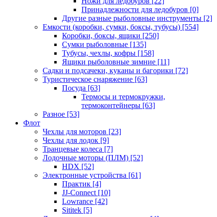
Ножи для ледобуров
[22]
Принадлежности для ледобуров
[0]
Другие разные рыболовные инструменты
[2]
Емкости (коробки, сумки, боксы, тубусы)
[554]
Коробки, боксы, ящики
[250]
Сумки рыболовные
[135]
Тубусы, чехлы, кофры
[158]
Ящики рыболовные зимние
[11]
Садки и подсачеки, куканы и багорики
[72]
Туристическое снаряжение
[63]
Посуда
[63]
Термосы и термокружки,
термоконтейнеры
[63]
Разное
[53]
Флот
Чехлы для моторов
[23]
Чехлы для лодок
[9]
Транцевые колеса
[7]
Лодочные моторы (ПЛМ)
[52]
HDX
[52]
Электронные устройства
[61]
Практик
[4]
JJ-Connect
[10]
Lowrance
[42]
Sititek
[5]