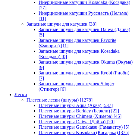
Инерционные катушки Kosadaka (Косадака)
[27]
Инерционные катушки Русснасть (Нельма)
[11]
Запасные шпули для катушек
[38]
Запасные шпули для катушек Daiwa (Дайва)
[5]
Запасные шпули для катушек Favorite
(Фаворит)
[11]
Запасные шпули для катушек Kosadaka
(Косадака)
[0]
Запасные шпули для катушек Okuma (Окума)
[9]
Запасные шпули для катушек Ryobi (Риоби)
[7]
Запасные шпули для катушек Stinger
(Стингер)
[6]
Лески
Плетеные лески (шнуры)
[1278]
Плетеные шнуры Aqua (Аква)
[537]
Плетеные шнуры Berkley (Беркли)
[22]
Плетеные шнуры Chimera (Химера)
[45]
Плетеные шнуры Daiwa (Дайва)
[20]
Плетеные шнуры Gamakatsu (Гамакатсу)
[5]
Плетеные шнуры Kosadaka (Косадака)
[375]