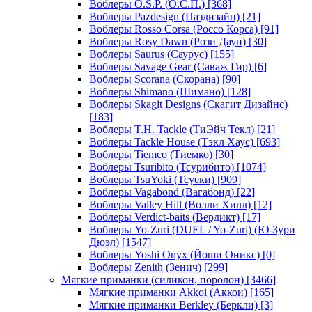
Воблеры O.S.P. (О.С.П.)
[368]
Воблеры Pazdesign (Паздизайн)
[21]
Воблеры Rosso Corsa (Россо Корса)
[91]
Воблеры Rosy Dawn (Рози Даун)
[30]
Воблеры Saurus (Саурус)
[155]
Воблеры Savage Gear (Саваж Гир)
[6]
Воблеры Scorana (Скорана)
[90]
Воблеры Shimano (Шимано)
[128]
Воблеры Skagit Designs (Скагит Дизайнс)
[183]
Воблеры T.H. Tackle (ТиЭйч Текл)
[21]
Воблеры Tackle House (Тэкл Хаус)
[693]
Воблеры Tiemco (Тиемко)
[30]
Воблеры Tsuribito (Тсурибито)
[1074]
Воблеры TsuYoki (Тсуеки)
[909]
Воблеры Vagabond (Вагабонд)
[22]
Воблеры Valley Hill (Волли Хилл)
[12]
Воблеры Verdict-baits (Вердикт)
[17]
Воблеры Yo-Zuri (DUEL / Yo-Zuri) (Ю-Зури
Дюэл)
[1547]
Воблеры Yoshi Onyx (Йоши Оникс)
[0]
Воблеры Zenith (Зенич)
[299]
Мягкие приманки (силикон, поролон)
[3466]
Мягкие приманки Akkoi (Аккои)
[165]
Мягкие приманки Berkley (Беркли)
[3]