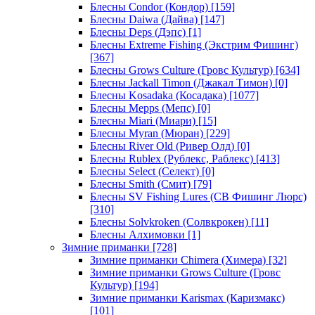
Блесны Condor (Кондор)
[159]
Блесны Daiwa (Дайва)
[147]
Блесны Deps (Дэпс)
[1]
Блесны Extreme Fishing (Экстрим Фишинг)
[367]
Блесны Grows Culture (Гровс Культур)
[634]
Блесны Jackall Timon (Джакал Тимон)
[0]
Блесны Kosadaka (Косадака)
[1077]
Блесны Mepps (Мепс)
[0]
Блесны Miari (Миари)
[15]
Блесны Myran (Мюран)
[229]
Блесны River Old (Ривер Олд)
[0]
Блесны Rublex (Рублекс, Раблекс)
[413]
Блесны Select (Селект)
[0]
Блесны Smith (Смит)
[79]
Блесны SV Fishing Lures (СВ Фишинг Люрс)
[310]
Блесны Solvkroken (Солвкрокен)
[11]
Блесны Алхимовки
[1]
Зимние приманки
[728]
Зимние приманки Chimera (Химера)
[32]
Зимние приманки Grows Culture (Гровс
Культур)
[194]
Зимние приманки Karismax (Каризмакс)
[101]