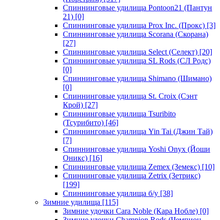
Спиннинговые удилища Pontoon21 (Пантун
21)
[0]
Спиннинговые удилища Prox Inc. (Прокс)
[3]
Спиннинговые удилища Scorana (Скорана)
[27]
Спиннинговые удилища Select (Селект)
[20]
Спиннинговые удилища SL Rods (СЛ Родс)
[0]
Спиннинговые удилища Shimano (Шимано)
[0]
Спиннинговые удилища St. Croix (Сэнт
Крой)
[27]
Спиннинговые удилища Tsuribito
(Тсурибито)
[46]
Спиннинговые удилища Yin Tai (Джин Тай)
[7]
Спиннинговые удилища Yoshi Onyx (Йоши
Оникс)
[16]
Спиннинговые удилища Zemex (Земекс)
[10]
Спиннинговые удилища Zetrix (Зетрикс)
[199]
Спиннинговые удилища б/у
[38]
Зимние удилища
[115]
Зимние удочки Cara Noble (Кара Нобле)
[0]
Зимние удочки Champion Rods (Чемпион