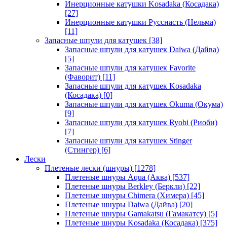
Инерционные катушки Kosadaka (Косадака)
[27]
Инерционные катушки Русснасть (Нельма)
[11]
Запасные шпули для катушек
[38]
Запасные шпули для катушек Daiwa (Дайва)
[5]
Запасные шпули для катушек Favorite
(Фаворит)
[11]
Запасные шпули для катушек Kosadaka
(Косадака)
[0]
Запасные шпули для катушек Okuma (Окума)
[9]
Запасные шпули для катушек Ryobi (Риоби)
[7]
Запасные шпули для катушек Stinger
(Стингер)
[6]
Лески
Плетеные лески (шнуры)
[1278]
Плетеные шнуры Aqua (Аква)
[537]
Плетеные шнуры Berkley (Беркли)
[22]
Плетеные шнуры Chimera (Химера)
[45]
Плетеные шнуры Daiwa (Дайва)
[20]
Плетеные шнуры Gamakatsu (Гамакатсу)
[5]
Плетеные шнуры Kosadaka (Косадака)
[375]