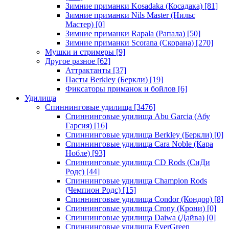
Зимние приманки Kosadaka (Косадака)
[81]
Зимние приманки Nils Master (Нильс
Мастер)
[0]
Зимние приманки Rapala (Рапала)
[50]
Зимние приманки Scorana (Скорана)
[270]
Мушки и стримеры
[9]
Другое разное
[62]
Аттрактанты
[37]
Пасты Berkley (Беркли)
[19]
Фиксаторы приманок и бойлов
[6]
Удилища
Спиннинговые удилища
[3476]
Спиннинговые удилища Abu Garcia (Абу
Гарсия)
[16]
Спиннинговые удилища Berkley (Беркли)
[0]
Спиннинговые удилища Cara Noble (Кара
Нобле)
[93]
Спиннинговые удилища CD Rods (СиДи
Родс)
[44]
Спиннинговые удилища Champion Rods
(Чемпион Родс)
[15]
Спиннинговые удилища Condor (Кондор)
[8]
Спиннинговые удилища Crony (Крони)
[0]
Спиннинговые удилища Daiwa (Дайва)
[0]
Спиннинговые удилища EverGreen