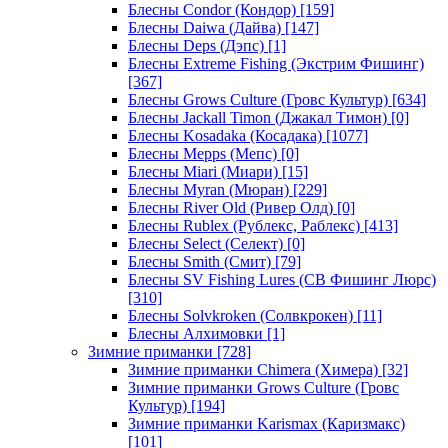
Блесны Condor (Кондор)
[159]
Блесны Daiwa (Дайва)
[147]
Блесны Deps (Дэпс)
[1]
Блесны Extreme Fishing (Экстрим Фишинг)
[367]
Блесны Grows Culture (Гровс Культур)
[634]
Блесны Jackall Timon (Джакал Тимон)
[0]
Блесны Kosadaka (Косадака)
[1077]
Блесны Mepps (Мепс)
[0]
Блесны Miari (Миари)
[15]
Блесны Myran (Мюран)
[229]
Блесны River Old (Ривер Олд)
[0]
Блесны Rublex (Рублекс, Раблекс)
[413]
Блесны Select (Селект)
[0]
Блесны Smith (Смит)
[79]
Блесны SV Fishing Lures (СВ Фишинг Люрс)
[310]
Блесны Solvkroken (Солвкрокен)
[11]
Блесны Алхимовки
[1]
Зимние приманки
[728]
Зимние приманки Chimera (Химера)
[32]
Зимние приманки Grows Culture (Гровс
Культур)
[194]
Зимние приманки Karismax (Каризмакс)
[101]