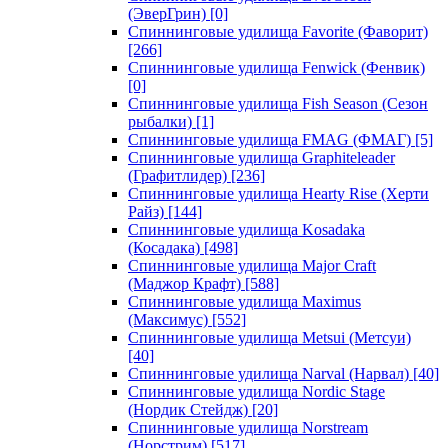
(ЭверГрин)
[0]
Спиннинговые удилища Favorite (Фаворит)
[266]
Спиннинговые удилища Fenwick (Фенвик)
[0]
Спиннинговые удилища Fish Season (Сезон
рыбалки)
[1]
Спиннинговые удилища FMAG (ФМАГ)
[5]
Спиннинговые удилища Graphiteleader
(Графитлидер)
[236]
Спиннинговые удилища Hearty Rise (Херти
Райз)
[144]
Спиннинговые удилища Kosadaka
(Косадака)
[498]
Спиннинговые удилища Major Craft
(Маджор Крафт)
[588]
Спиннинговые удилища Maximus
(Максимус)
[552]
Спиннинговые удилища Metsui (Метсуи)
[40]
Спиннинговые удилища Narval (Нарвал)
[40]
Спиннинговые удилища Nordic Stage
(Нордик Стейдж)
[20]
Спиннинговые удилища Norstream
(Норстрим)
[517]