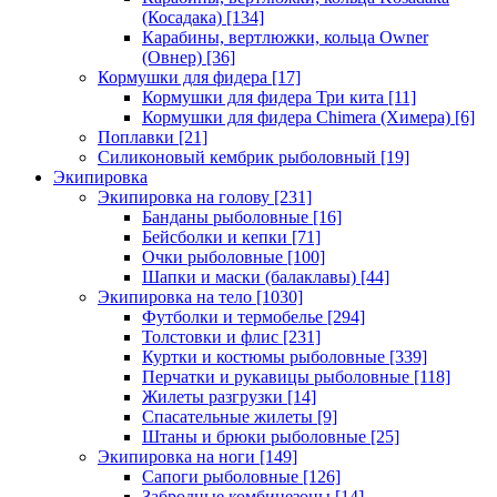
(Косадака)
[134]
Карабины, вертлюжки, кольца Owner
(Овнер)
[36]
Кормушки для фидера
[17]
Кормушки для фидера Три кита
[11]
Кормушки для фидера Chimera (Химера)
[6]
Поплавки
[21]
Силиконовый кембрик рыболовный
[19]
Экипировка
Экипировка на голову
[231]
Банданы рыболовные
[16]
Бейсболки и кепки
[71]
Очки рыболовные
[100]
Шапки и маски (балаклавы)
[44]
Экипировка на тело
[1030]
Футболки и термобелье
[294]
Толстовки и флис
[231]
Куртки и костюмы рыболовные
[339]
Перчатки и рукавицы рыболовные
[118]
Жилеты разгрузки
[14]
Спасательные жилеты
[9]
Штаны и брюки рыболовные
[25]
Экипировка на ноги
[149]
Сапоги рыболовные
[126]
Забродные комбинезоны
[14]