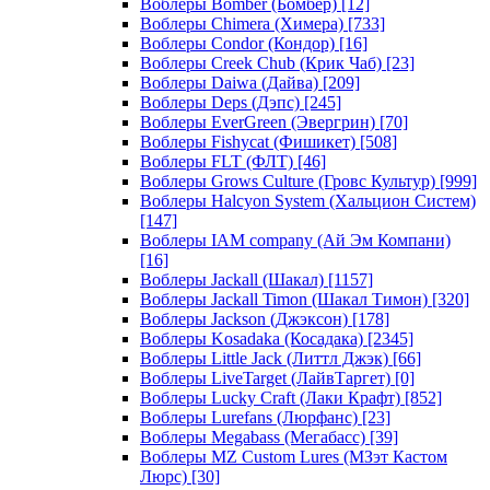
Воблеры Bomber (Бомбер)
[12]
Воблеры Chimera (Химера)
[733]
Воблеры Condor (Кондор)
[16]
Воблеры Creek Chub (Крик Чаб)
[23]
Воблеры Daiwa (Дайва)
[209]
Воблеры Deps (Дэпс)
[245]
Воблеры EverGreen (Эвергрин)
[70]
Воблеры Fishycat (Фишикет)
[508]
Воблеры FLT (ФЛТ)
[46]
Воблеры Grows Culture (Гровс Культур)
[999]
Воблеры Halcyon System (Хальцион Систем)
[147]
Воблеры IAM company (Ай Эм Компани)
[16]
Воблеры Jackall (Шакал)
[1157]
Воблеры Jackall Timon (Шакал Тимон)
[320]
Воблеры Jackson (Джэксон)
[178]
Воблеры Kosadaka (Косадака)
[2345]
Воблеры Little Jack (Литтл Джэк)
[66]
Воблеры LiveTarget (ЛайвТаргет)
[0]
Воблеры Lucky Craft (Лаки Крафт)
[852]
Воблеры Lurefans (Люрфанс)
[23]
Воблеры Megabass (Мегабасс)
[39]
Воблеры MZ Custom Lures (МЗэт Кастом
Люрс)
[30]