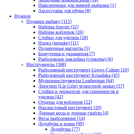
Наколенники для зимней рыбалки
[1]
Аксессуары для обуви
[8]
Нужное
Подарки рыбаку
[115]
Наборы блесен
[32]
Наборы воблеров
[26]
Стойки для удилищ
[28]
Нэцкэ (netsuke)
[11]
Подарочные магниты
[5]
Бижутерия и украшения
[7]
Рыболовные наклейки (стикеры)
[6]
Инструменты
[398]
Рыболовный инструмент Grows Culture
[20]
Рыболовный инструмент Kosadaka
[45]
Мультиинструменты Leatherman
[64]
Липгрип (Lip Grip) челюстной захват
[57]
Стойки и держатели для спиннингов и
удилищ
[42]
Отцепы для воблеров
[22]
Нахлыстовый инструмент
[29]
Донные косы и донные грабли
[4]
Весы рыболовные
[14]
Ледобуры и ножи
[99]
Ледобуры
[77]