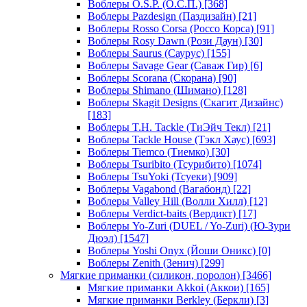
Воблеры O.S.P. (О.С.П.)
[368]
Воблеры Pazdesign (Паздизайн)
[21]
Воблеры Rosso Corsa (Россо Корса)
[91]
Воблеры Rosy Dawn (Рози Даун)
[30]
Воблеры Saurus (Саурус)
[155]
Воблеры Savage Gear (Саваж Гир)
[6]
Воблеры Scorana (Скорана)
[90]
Воблеры Shimano (Шимано)
[128]
Воблеры Skagit Designs (Скагит Дизайнс)
[183]
Воблеры T.H. Tackle (ТиЭйч Текл)
[21]
Воблеры Tackle House (Тэкл Хаус)
[693]
Воблеры Tiemco (Тиемко)
[30]
Воблеры Tsuribito (Тсурибито)
[1074]
Воблеры TsuYoki (Тсуеки)
[909]
Воблеры Vagabond (Вагабонд)
[22]
Воблеры Valley Hill (Волли Хилл)
[12]
Воблеры Verdict-baits (Вердикт)
[17]
Воблеры Yo-Zuri (DUEL / Yo-Zuri) (Ю-Зури
Дюэл)
[1547]
Воблеры Yoshi Onyx (Йоши Оникс)
[0]
Воблеры Zenith (Зенич)
[299]
Мягкие приманки (силикон, поролон)
[3466]
Мягкие приманки Akkoi (Аккои)
[165]
Мягкие приманки Berkley (Беркли)
[3]