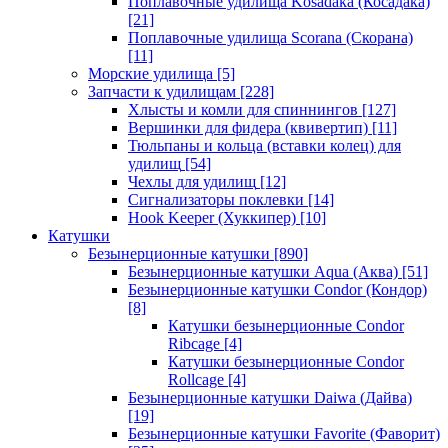
Поплавочные удилища Kosadaka (Косадака)
[21]
Поплавочные удилища Scorana (Скорана)
[11]
Морские удилища
[5]
Запчасти к удилищам
[228]
Хлысты и комли для спиннингов
[127]
Вершинки для фидера (квивертип)
[11]
Тюльпаны и кольца (вставки колец) для
удилищ
[54]
Чехлы для удилищ
[12]
Сигнализаторы поклевки
[14]
Hook Keeper (Хуккипер)
[10]
Катушки
Безынерционные катушки
[890]
Безынерционные катушки Aqua (Аква)
[51]
Безынерционные катушки Condor (Кондор)
[8]
Катушки безынерционные Condor
Ribcage
[4]
Катушки безынерционные Condor
Rollcage
[4]
Безынерционные катушки Daiwa (Дайва)
[19]
Безынерционные катушки Favorite (Фаворит)