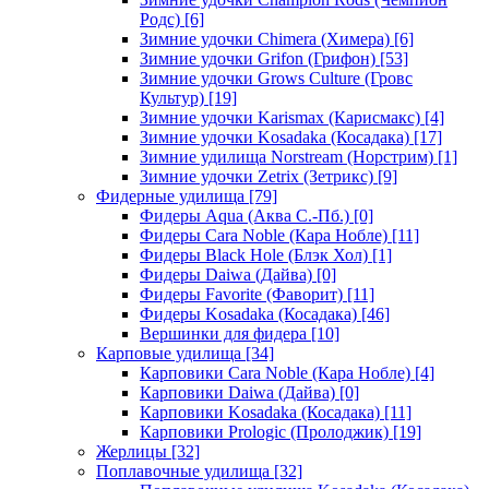
Родс)
[6]
Зимние удочки Chimera (Химера)
[6]
Зимние удочки Grifon (Грифон)
[53]
Зимние удочки Grows Culture (Гровс
Культур)
[19]
Зимние удочки Karismax (Карисмакс)
[4]
Зимние удочки Kosadaka (Косадака)
[17]
Зимние удилища Norstream (Норстрим)
[1]
Зимние удочки Zetrix (Зетрикс)
[9]
Фидерные удилища
[79]
Фидеры Aqua (Аква С.-Пб.)
[0]
Фидеры Cara Noble (Кара Нобле)
[11]
Фидеры Black Hole (Блэк Хол)
[1]
Фидеры Daiwa (Дайва)
[0]
Фидеры Favorite (Фаворит)
[11]
Фидеры Kosadaka (Косадака)
[46]
Вершинки для фидера
[10]
Карповые удилища
[34]
Карповики Cara Noble (Кара Нобле)
[4]
Карповики Daiwa (Дайва)
[0]
Карповики Kosadaka (Косадака)
[11]
Карповики Prologic (Пролоджик)
[19]
Жерлицы
[32]
Поплавочные удилища
[32]