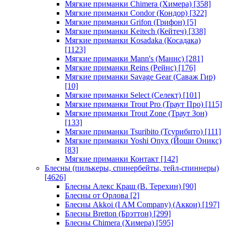
Мягкие приманки Chimera (Химера)
[358]
Мягкие приманки Condor (Кондор)
[322]
Мягкие приманки Grifon (Грифон)
[5]
Мягкие приманки Keitech (Кейтеч)
[338]
Мягкие приманки Kosadaka (Косадака)
[1123]
Мягкие приманки Mann's (Маннс)
[281]
Мягкие приманки Reins (Рейнс)
[176]
Мягкие приманки Savage Gear (Саваж Гир)
[10]
Мягкие приманки Select (Селект)
[101]
Мягкие приманки Trout Pro (Траут Про)
[115]
Мягкие приманки Trout Zone (Траут Зон)
[133]
Мягкие приманки Tsuribito (Тсурибито)
[111]
Мягкие приманки Yoshi Onyx (Йоши Оникс)
[83]
Мягкие приманки Контакт
[142]
Блесны (пилькеры, спинербейты, тейл-спиннеры)
[4626]
Блесны Алекс Краш (В. Терехин)
[90]
Блесны от Орлова
[2]
Блесны Akkoi (I AM Company) (Аккои)
[197]
Блесны Bretton (Брэттон)
[299]
Блесны Chimera (Химера)
[595]