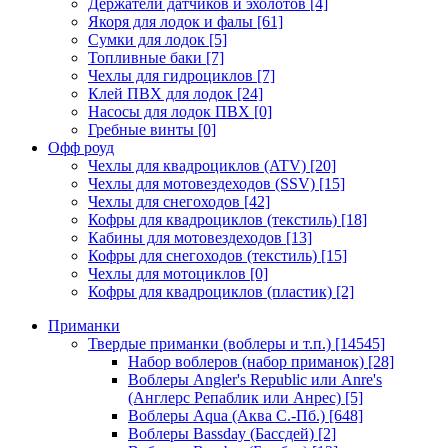
Держатели датчиков и эхолотов
[4]
Якоря для лодок и фалы
[61]
Сумки для лодок
[5]
Топливные баки
[7]
Чехлы для гидроциклов
[7]
Клей ПВХ для лодок
[24]
Насосы для лодок ПВХ
[0]
Гребные винты
[0]
Офф роуд
Чехлы для квадроциклов (ATV)
[20]
Чехлы для мотовездеходов (SSV)
[15]
Чехлы для снегоходов
[42]
Кофры для квадроциклов (текстиль)
[18]
Кабины для мотовездеходов
[13]
Кофры для снегоходов (текстиль)
[15]
Чехлы для мотоциклов
[0]
Кофры для квадроциклов (пластик)
[2]
Приманки
Твердые приманки (воблеры и т.п.)
[14545]
Набор воблеров (набор приманок)
[28]
Воблеры Angler's Republic или Anre's
(Англерс Репаблик или Анрес)
[5]
Воблеры Aqua (Аква С.-Пб.)
[648]
Воблеры Bassday (Бассдей)
[2]