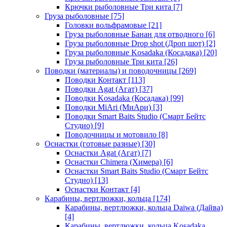
Крючки рыболовные Три кита
[7]
Груза рыболовные
[75]
Головки вольфрамовые
[21]
Груза рыболовные Банан для отводного
[6]
Груза рыболовные Drop shot (Дроп шот)
[2]
Груза рыболовные Kosadaka (Косадака)
[20]
Груза рыболовные Три кита
[26]
Поводки (материалы) и поводочницы
[269]
Поводки Контакт
[113]
Поводки Agat (Агат)
[37]
Поводки Kosadaka (Косадака)
[99]
Поводки MiAri (МиАри)
[3]
Поводки Smart Baits Studio (Смарт Бейтс
Студио)
[9]
Поводочницы и мотовило
[8]
Оснастки (готовые разные)
[30]
Оснастки Agat (Агат)
[7]
Оснастки Chimera (Химера)
[6]
Оснастки Smart Baits Studio (Смарт Бейтс
Студио)
[13]
Оснастки Контакт
[4]
Карабины, вертлюжки, кольца
[174]
Карабины, вертлюжки, кольца Daiwa (Дайва)
[4]
Карабины, вертлюжки, кольца Kosadaka