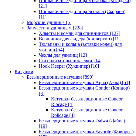
Поплавочные удилища Kosadaka (Косадака)
[21]
Поплавочные удилища Scorana (Скорана)
[11]
Морские удилища
[5]
Запчасти к удилищам
[228]
Хлысты и комли для спиннингов
[127]
Вершинки для фидера (квивертип)
[11]
Тюльпаны и кольца (вставки колец) для
удилищ
[54]
Чехлы для удилищ
[12]
Сигнализаторы поклевки
[14]
Hook Keeper (Хуккипер)
[10]
Катушки
Безынерционные катушки
[890]
Безынерционные катушки Aqua (Аква)
[51]
Безынерционные катушки Condor (Кондор)
[8]
Катушки безынерционные Condor
Ribcage
[4]
Катушки безынерционные Condor
Rollcage
[4]
Безынерционные катушки Daiwa (Дайва)
[19]
Безынерционные катушки Favorite (Фаворит)