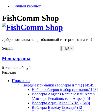
Личный кабинет
FishComm Shop
Добро пожаловать в рыболовный интернет-магазин!
Search:
Моя корзина
0 товаров -
0 руб.
Разделы
Приманки
Твердые приманки (воблеры и т.п.)
[14545]
Набор воблеров (набор приманок)
[28]
Воблеры Angler's Republic или Anre's
(Англерс Репаблик или Анрес)
[5]
Воблеры Aqua (Аква С.-Пб.)
[648]
Воблеры Bassday (Бассдей)
[2]