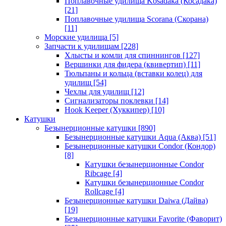
Поплавочные удилища Kosadaka (Косадака)
[21]
Поплавочные удилища Scorana (Скорана)
[11]
Морские удилища
[5]
Запчасти к удилищам
[228]
Хлысты и комли для спиннингов
[127]
Вершинки для фидера (квивертип)
[11]
Тюльпаны и кольца (вставки колец) для
удилищ
[54]
Чехлы для удилищ
[12]
Сигнализаторы поклевки
[14]
Hook Keeper (Хуккипер)
[10]
Катушки
Безынерционные катушки
[890]
Безынерционные катушки Aqua (Аква)
[51]
Безынерционные катушки Condor (Кондор)
[8]
Катушки безынерционные Condor
Ribcage
[4]
Катушки безынерционные Condor
Rollcage
[4]
Безынерционные катушки Daiwa (Дайва)
[19]
Безынерционные катушки Favorite (Фаворит)