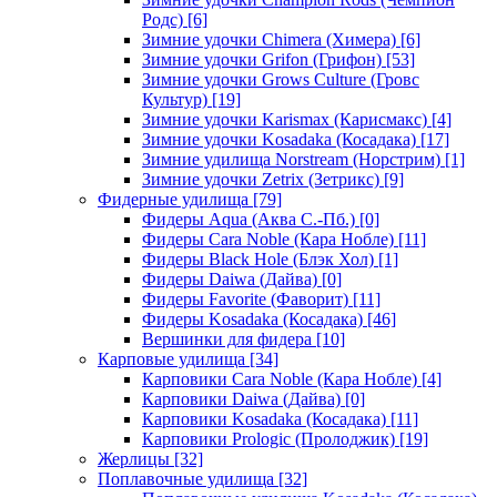
Родс)
[6]
Зимние удочки Chimera (Химера)
[6]
Зимние удочки Grifon (Грифон)
[53]
Зимние удочки Grows Culture (Гровс
Культур)
[19]
Зимние удочки Karismax (Карисмакс)
[4]
Зимние удочки Kosadaka (Косадака)
[17]
Зимние удилища Norstream (Норстрим)
[1]
Зимние удочки Zetrix (Зетрикс)
[9]
Фидерные удилища
[79]
Фидеры Aqua (Аква С.-Пб.)
[0]
Фидеры Cara Noble (Кара Нобле)
[11]
Фидеры Black Hole (Блэк Хол)
[1]
Фидеры Daiwa (Дайва)
[0]
Фидеры Favorite (Фаворит)
[11]
Фидеры Kosadaka (Косадака)
[46]
Вершинки для фидера
[10]
Карповые удилища
[34]
Карповики Cara Noble (Кара Нобле)
[4]
Карповики Daiwa (Дайва)
[0]
Карповики Kosadaka (Косадака)
[11]
Карповики Prologic (Пролоджик)
[19]
Жерлицы
[32]
Поплавочные удилища
[32]