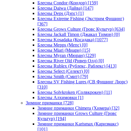
Блесны Condor (Кондор)
[159]
Блесны Daiwa (Дайва)
[147]
Блесны Deps (Дэпс)
[1]
Блесны Extreme Fishing (Экстрим Фишинг)
[367]
Блесны Grows Culture (Гровс Культур)
[634]
Блесны Jackall Timon (Джакал Тимон)
[0]
Блесны Kosadaka (Косадака)
[1077]
Блесны Mepps (Мепс)
[0]
Блесны Miari (Миари)
[15]
Блесны Myran (Мюран)
[229]
Блесны River Old (Ривер Олд)
[0]
Блесны Rublex (Рублекс, Раблекс)
[413]
Блесны Select (Селект)
[0]
Блесны Smith (Смит)
[79]
Блесны SV Fishing Lures (СВ Фишинг Люрс)
[310]
Блесны Solvkroken (Солвкрокен)
[11]
Блесны Алхимовки
[1]
Зимние приманки
[728]
Зимние приманки Chimera (Химера)
[32]
Зимние приманки Grows Culture (Гровс
Культур)
[194]
Зимние приманки Karismax (Каризмакс)
[101]