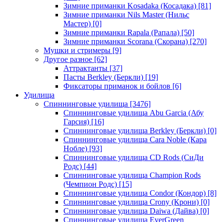
Зимние приманки Kosadaka (Косадака)
[81]
Зимние приманки Nils Master (Нильс
Мастер)
[0]
Зимние приманки Rapala (Рапала)
[50]
Зимние приманки Scorana (Скорана)
[270]
Мушки и стримеры
[9]
Другое разное
[62]
Аттрактанты
[37]
Пасты Berkley (Беркли)
[19]
Фиксаторы приманок и бойлов
[6]
Удилища
Спиннинговые удилища
[3476]
Спиннинговые удилища Abu Garcia (Абу
Гарсия)
[16]
Спиннинговые удилища Berkley (Беркли)
[0]
Спиннинговые удилища Cara Noble (Кара
Нобле)
[93]
Спиннинговые удилища CD Rods (СиДи
Родс)
[44]
Спиннинговые удилища Champion Rods
(Чемпион Родс)
[15]
Спиннинговые удилища Condor (Кондор)
[8]
Спиннинговые удилища Crony (Крони)
[0]
Спиннинговые удилища Daiwa (Дайва)
[0]
Спиннинговые удилища EverGreen