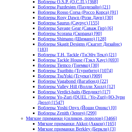
Воблеры O.S.P. (О.С.П.)
[368]
Воблеры Pazdesign (Паздизайн)
[21]
Воблеры Rosso Corsa (Россо Корса)
[91]
Воблеры Rosy Dawn (Рози Даун)
[30]
Воблеры Saurus (Саурус)
[155]
Воблеры Savage Gear (Саваж Гир)
[6]
Воблеры Scorana (Скорана)
[90]
Воблеры Shimano (Шимано)
[128]
Воблеры Skagit Designs (Скагит Дизайнс)
[183]
Воблеры T.H. Tackle (ТиЭйч Текл)
[21]
Воблеры Tackle House (Тэкл Хаус)
[693]
Воблеры Tiemco (Тиемко)
[30]
Воблеры Tsuribito (Тсурибито)
[1074]
Воблеры TsuYoki (Тсуеки)
[909]
Воблеры Vagabond (Вагабонд)
[22]
Воблеры Valley Hill (Волли Хилл)
[12]
Воблеры Verdict-baits (Вердикт)
[17]
Воблеры Yo-Zuri (DUEL / Yo-Zuri) (Ю-Зури
Дюэл)
[1547]
Воблеры Yoshi Onyx (Йоши Оникс)
[0]
Воблеры Zenith (Зенич)
[299]
Мягкие приманки (силикон, поролон)
[3466]
Мягкие приманки Akkoi (Аккои)
[165]
Мягкие приманки Berkley (Беркли)
[3]