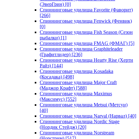
(ЭверГрин)
[0]
Спиннинговые удилища Favorite (Фаворит)
[266]
Спиннинговые удилища Fenwick (Фенвик)
[0]
Спиннинговые удилища Fish Season (Сезон
рыбалки)
[1]
Спиннинговые удилища FMAG (ФМАГ)
[5]
Спиннинговые удилища Graphiteleader
(Графитлидер)
[236]
Спиннинговые удилища Hearty Rise (Херти
Райз)
[144]
Спиннинговые удилища Kosadaka
(Косадака)
[498]
Спиннинговые удилища Major Craft
(Маджор Крафт)
[588]
Спиннинговые удилища Maximus
(Максимус)
[552]
Спиннинговые удилища Metsui (Метсуи)
[40]
Спиннинговые удилища Narval (Нарвал)
[40]
Спиннинговые удилища Nordic Stage
(Нордик Стейдж)
[20]
Спиннинговые удилища Norstream
(Норстрим)
[517]