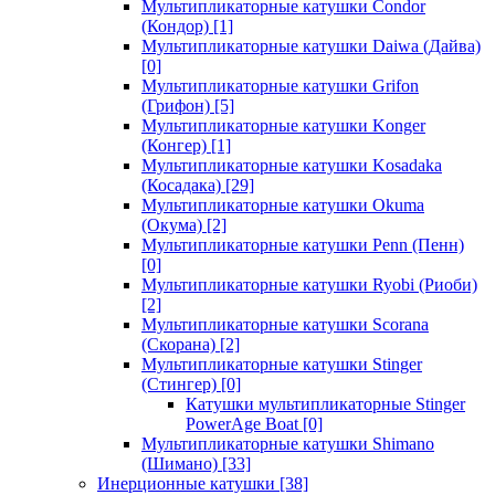
Мультипликаторные катушки Condor
(Кондор)
[1]
Мультипликаторные катушки Daiwa (Дайва)
[0]
Мультипликаторные катушки Grifon
(Грифон)
[5]
Мультипликаторные катушки Konger
(Конгер)
[1]
Мультипликаторные катушки Kosadaka
(Косадака)
[29]
Мультипликаторные катушки Okuma
(Окума)
[2]
Мультипликаторные катушки Penn (Пенн)
[0]
Мультипликаторные катушки Ryobi (Риоби)
[2]
Мультипликаторные катушки Scorana
(Скорана)
[2]
Мультипликаторные катушки Stinger
(Стингер)
[0]
Катушки мультипликаторные Stinger
PowerAge Boat
[0]
Мультипликаторные катушки Shimano
(Шимано)
[33]
Инерционные катушки
[38]