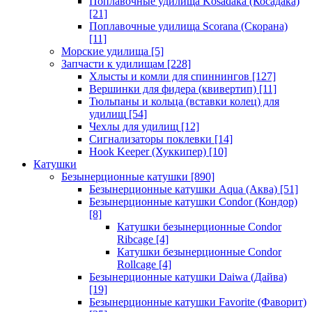
Поплавочные удилища Kosadaka (Косадака)
[21]
Поплавочные удилища Scorana (Скорана)
[11]
Морские удилища
[5]
Запчасти к удилищам
[228]
Хлысты и комли для спиннингов
[127]
Вершинки для фидера (квивертип)
[11]
Тюльпаны и кольца (вставки колец) для
удилищ
[54]
Чехлы для удилищ
[12]
Сигнализаторы поклевки
[14]
Hook Keeper (Хуккипер)
[10]
Катушки
Безынерционные катушки
[890]
Безынерционные катушки Aqua (Аква)
[51]
Безынерционные катушки Condor (Кондор)
[8]
Катушки безынерционные Condor
Ribcage
[4]
Катушки безынерционные Condor
Rollcage
[4]
Безынерционные катушки Daiwa (Дайва)
[19]
Безынерционные катушки Favorite (Фаворит)