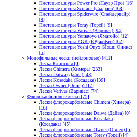
Плетеные шнуры Power Pro (Пауэр Про)
[16]
Плетеные шнуры Scorana (Скорана)
[68]
Плетеные шнуры Spiderwire (Спайдервайр)
[8]
Плетеные шнуры Toray (Торей)
[9]
Плетеные шнуры Varivas (Варивас)
[94]
Плетеные шнуры Yamatoyo (Яматойо)
[12]
Плетеные шнуры YGK (ЮДжиКей)
[62]
Плетеные шнуры Yoshi Onyx (Йоши Оникс)
[5]
Монофильные лески (нейлоновые)
[411]
Леска Клинская
[0]
Лески Chimera (Химера)
[233]
Лески Daiwa (Дайва)
[48]
Лески Kosadaka (Косадака)
[39]
Лески Owner (Овнер)
[17]
Лески Varivas (Варивас)
[74]
Флюрокарбоновые лески
[75]
Лески флюрокарбоновые Chimera (Химера)
[16]
Лески флюрокарбоновые Daiwa (Дайва)
[0]
Лески флюрокарбоновые Kosadaka
(Косадака)
[45]
Лески флюрокарбоновые Owner (Овнер)
[5]
Лески флюрокарбоновые Toray (Торей)
[4]