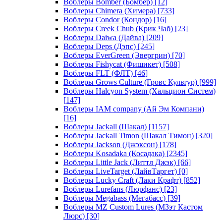
Воблеры Bomber (Бомбер)
[12]
Воблеры Chimera (Химера)
[733]
Воблеры Condor (Кондор)
[16]
Воблеры Creek Chub (Крик Чаб)
[23]
Воблеры Daiwa (Дайва)
[209]
Воблеры Deps (Дэпс)
[245]
Воблеры EverGreen (Эвергрин)
[70]
Воблеры Fishycat (Фишикет)
[508]
Воблеры FLT (ФЛТ)
[46]
Воблеры Grows Culture (Гровс Культур)
[999]
Воблеры Halcyon System (Хальцион Систем)
[147]
Воблеры IAM company (Ай Эм Компани)
[16]
Воблеры Jackall (Шакал)
[1157]
Воблеры Jackall Timon (Шакал Тимон)
[320]
Воблеры Jackson (Джэксон)
[178]
Воблеры Kosadaka (Косадака)
[2345]
Воблеры Little Jack (Литтл Джэк)
[66]
Воблеры LiveTarget (ЛайвТаргет)
[0]
Воблеры Lucky Craft (Лаки Крафт)
[852]
Воблеры Lurefans (Люрфанс)
[23]
Воблеры Megabass (Мегабасс)
[39]
Воблеры MZ Custom Lures (МЗэт Кастом
Люрс)
[30]