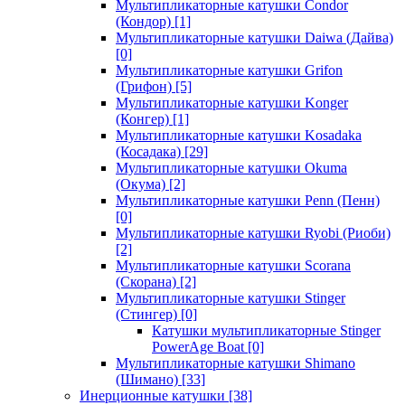
Мультипликаторные катушки Condor
(Кондор)
[1]
Мультипликаторные катушки Daiwa (Дайва)
[0]
Мультипликаторные катушки Grifon
(Грифон)
[5]
Мультипликаторные катушки Konger
(Конгер)
[1]
Мультипликаторные катушки Kosadaka
(Косадака)
[29]
Мультипликаторные катушки Okuma
(Окума)
[2]
Мультипликаторные катушки Penn (Пенн)
[0]
Мультипликаторные катушки Ryobi (Риоби)
[2]
Мультипликаторные катушки Scorana
(Скорана)
[2]
Мультипликаторные катушки Stinger
(Стингер)
[0]
Катушки мультипликаторные Stinger
PowerAge Boat
[0]
Мультипликаторные катушки Shimano
(Шимано)
[33]
Инерционные катушки
[38]