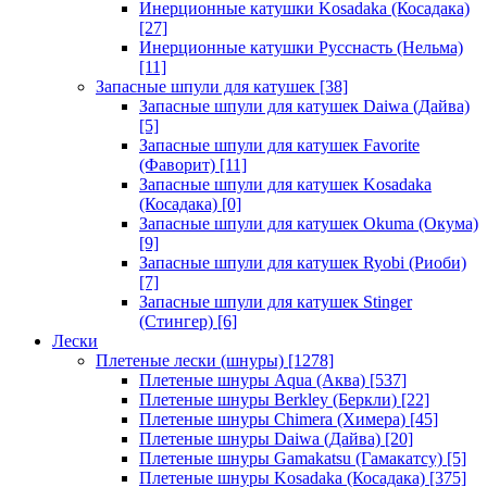
Инерционные катушки Kosadaka (Косадака)
[27]
Инерционные катушки Русснасть (Нельма)
[11]
Запасные шпули для катушек
[38]
Запасные шпули для катушек Daiwa (Дайва)
[5]
Запасные шпули для катушек Favorite
(Фаворит)
[11]
Запасные шпули для катушек Kosadaka
(Косадака)
[0]
Запасные шпули для катушек Okuma (Окума)
[9]
Запасные шпули для катушек Ryobi (Риоби)
[7]
Запасные шпули для катушек Stinger
(Стингер)
[6]
Лески
Плетеные лески (шнуры)
[1278]
Плетеные шнуры Aqua (Аква)
[537]
Плетеные шнуры Berkley (Беркли)
[22]
Плетеные шнуры Chimera (Химера)
[45]
Плетеные шнуры Daiwa (Дайва)
[20]
Плетеные шнуры Gamakatsu (Гамакатсу)
[5]
Плетеные шнуры Kosadaka (Косадака)
[375]