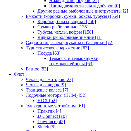
Ножи для ледобуров
[22]
Принадлежности для ледобуров
[0]
Другие разные рыболовные инструменты
[2]
Емкости (коробки, сумки, боксы, тубусы)
[554]
Коробки, боксы, ящики
[250]
Сумки рыболовные
[135]
Тубусы, чехлы, кофры
[158]
Ящики рыболовные зимние
[11]
Садки и подсачеки, куканы и багорики
[72]
Туристическое снаряжение
[63]
Посуда
[63]
Термосы и термокружки,
термоконтейнеры
[63]
Разное
[53]
Флот
Чехлы для моторов
[23]
Чехлы для лодок
[9]
Транцевые колеса
[7]
Лодочные моторы (ПЛМ)
[52]
HDX
[52]
Электронные устройства
[61]
Практик
[4]
JJ-Connect
[10]
Lowrance
[42]
Sititek
[5]