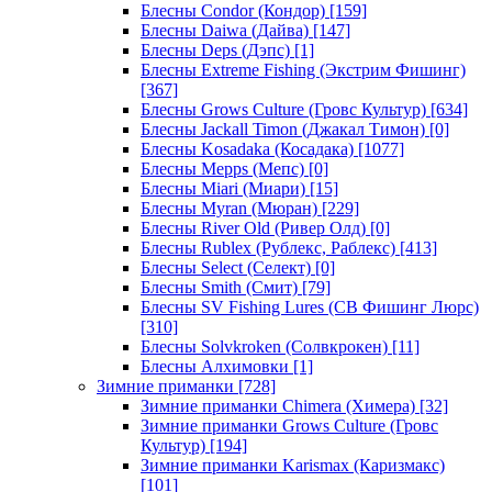
Блесны Condor (Кондор)
[159]
Блесны Daiwa (Дайва)
[147]
Блесны Deps (Дэпс)
[1]
Блесны Extreme Fishing (Экстрим Фишинг)
[367]
Блесны Grows Culture (Гровс Культур)
[634]
Блесны Jackall Timon (Джакал Тимон)
[0]
Блесны Kosadaka (Косадака)
[1077]
Блесны Mepps (Мепс)
[0]
Блесны Miari (Миари)
[15]
Блесны Myran (Мюран)
[229]
Блесны River Old (Ривер Олд)
[0]
Блесны Rublex (Рублекс, Раблекс)
[413]
Блесны Select (Селект)
[0]
Блесны Smith (Смит)
[79]
Блесны SV Fishing Lures (СВ Фишинг Люрс)
[310]
Блесны Solvkroken (Солвкрокен)
[11]
Блесны Алхимовки
[1]
Зимние приманки
[728]
Зимние приманки Chimera (Химера)
[32]
Зимние приманки Grows Culture (Гровс
Культур)
[194]
Зимние приманки Karismax (Каризмакс)
[101]