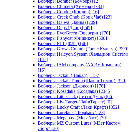
Воблеры Bomber (Бомбер)
[12]
Воблеры Chimera (Химера)
[733]
Воблеры Condor (Кондор)
[16]
Воблеры Creek Chub (Крик Чаб)
[23]
Воблеры Daiwa (Дайва)
[209]
Воблеры Deps (Дэпс)
[245]
Воблеры EverGreen (Эвергрин)
[70]
Воблеры Fishycat (Фишикет)
[508]
Воблеры FLT (ФЛТ)
[46]
Воблеры Grows Culture (Гровс Культур)
[999]
Воблеры Halcyon System (Хальцион Систем)
[147]
Воблеры IAM company (Ай Эм Компани)
[16]
Воблеры Jackall (Шакал)
[1157]
Воблеры Jackall Timon (Шакал Тимон)
[320]
Воблеры Jackson (Джэксон)
[178]
Воблеры Kosadaka (Косадака)
[2345]
Воблеры Little Jack (Литтл Джэк)
[66]
Воблеры LiveTarget (ЛайвТаргет)
[0]
Воблеры Lucky Craft (Лаки Крафт)
[852]
Воблеры Lurefans (Люрфанс)
[23]
Воблеры Megabass (Мегабасс)
[39]
Воблеры MZ Custom Lures (МЗэт Кастом
Люрс)
[30]