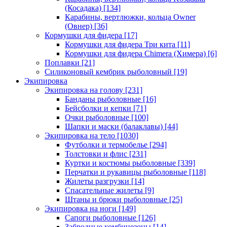
(Косадака)
[134]
Карабины, вертлюжки, кольца Owner
(Овнер)
[36]
Кормушки для фидера
[17]
Кормушки для фидера Три кита
[11]
Кормушки для фидера Chimera (Химера)
[6]
Поплавки
[21]
Силиконовый кембрик рыболовный
[19]
Экипировка
Экипировка на голову
[231]
Банданы рыболовные
[16]
Бейсболки и кепки
[71]
Очки рыболовные
[100]
Шапки и маски (балаклавы)
[44]
Экипировка на тело
[1030]
Футболки и термобелье
[294]
Толстовки и флис
[231]
Куртки и костюмы рыболовные
[339]
Перчатки и рукавицы рыболовные
[118]
Жилеты разгрузки
[14]
Спасательные жилеты
[9]
Штаны и брюки рыболовные
[25]
Экипировка на ноги
[149]
Сапоги рыболовные
[126]
Забродные комбинезоны
[14]