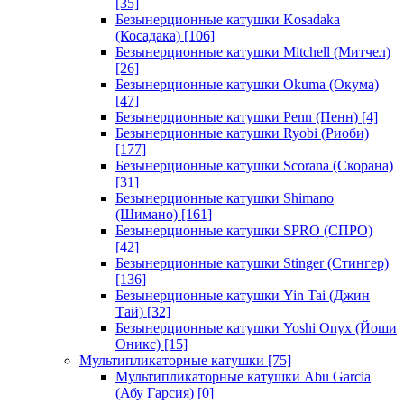
[35]
Безынерционные катушки Kosadaka
(Косадака)
[106]
Безынерционные катушки Mitchell (Митчел)
[26]
Безынерционные катушки Okuma (Окума)
[47]
Безынерционные катушки Penn (Пенн)
[4]
Безынерционные катушки Ryobi (Риоби)
[177]
Безынерционные катушки Scorana (Скорана)
[31]
Безынерционные катушки Shimano
(Шимано)
[161]
Безынерционные катушки SPRO (СПРО)
[42]
Безынерционные катушки Stinger (Стингер)
[136]
Безынерционные катушки Yin Tai (Джин
Тай)
[32]
Безынерционные катушки Yoshi Onyx (Йоши
Оникс)
[15]
Мультипликаторные катушки
[75]
Мультипликаторные катушки Abu Garcia
(Абу Гарсия)
[0]