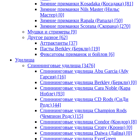
Зимние приманки Kosadaka (Косадака)
[81]
Зимние приманки Nils Master (Нильс
Мастер)
[0]
Зимние приманки Rapala (Рапала)
[50]
Зимние приманки Scorana (Скорана)
[270]
Мушки и стримеры
[9]
Другое разное
[62]
Аттрактанты
[37]
Пасты Berkley (Беркли)
[19]
Фиксаторы приманок и бойлов
[6]
Удилища
Спиннинговые удилища
[3476]
Спиннинговые удилища Abu Garcia (Абу
Гарсия)
[16]
Спиннинговые удилища Berkley (Беркли)
[0]
Спиннинговые удилища Cara Noble (Кара
Нобле)
[93]
Спиннинговые удилища CD Rods (СиДи
Родс)
[44]
Спиннинговые удилища Champion Rods
(Чемпион Родс)
[15]
Спиннинговые удилища Condor (Кондор)
[8]
Спиннинговые удилища Crony (Крони)
[0]
Спиннинговые удилища Daiwa (Дайва)
[0]
Спиннинговые удилища EverGreen