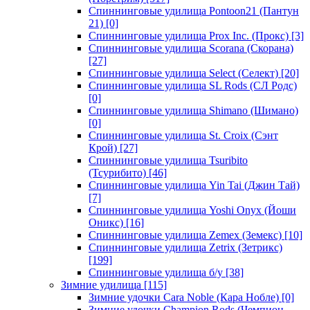
Спиннинговые удилища Pontoon21 (Пантун
21)
[0]
Спиннинговые удилища Prox Inc. (Прокс)
[3]
Спиннинговые удилища Scorana (Скорана)
[27]
Спиннинговые удилища Select (Селект)
[20]
Спиннинговые удилища SL Rods (СЛ Родс)
[0]
Спиннинговые удилища Shimano (Шимано)
[0]
Спиннинговые удилища St. Croix (Сэнт
Крой)
[27]
Спиннинговые удилища Tsuribito
(Тсурибито)
[46]
Спиннинговые удилища Yin Tai (Джин Тай)
[7]
Спиннинговые удилища Yoshi Onyx (Йоши
Оникс)
[16]
Спиннинговые удилища Zemex (Земекс)
[10]
Спиннинговые удилища Zetrix (Зетрикс)
[199]
Спиннинговые удилища б/у
[38]
Зимние удилища
[115]
Зимние удочки Cara Noble (Кара Нобле)
[0]
Зимние удочки Champion Rods (Чемпион