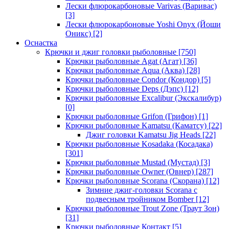
Лески флюрокарбоновые Varivas (Варивас)
[3]
Лески флюрокарбоновые Yoshi Onyx (Йоши
Оникс)
[2]
Оснастка
Крючки и джиг головки рыболовные
[750]
Крючки рыболовные Agat (Агат)
[36]
Крючки рыболовные Aqua (Аква)
[28]
Крючки рыболовные Condor (Кондор)
[5]
Крючки рыболовные Deps (Дэпс)
[12]
Крючки рыболовные Excalibur (Экскалибур)
[0]
Крючки рыболовные Grifon (Грифон)
[1]
Крючки рыболовные Kamatsu (Каматсу)
[22]
Джиг головки Kamatsu Jig Heads
[22]
Крючки рыболовные Kosadaka (Косадака)
[301]
Крючки рыболовные Mustad (Мустад)
[3]
Крючки рыболовные Owner (Овнер)
[287]
Крючки рыболовные Scorana (Скорана)
[12]
Зимние джиг-головки Scorana с
подвесным тройником Bomber
[12]
Крючки рыболовные Trout Zone (Траут Зон)
[31]
Крючки рыболовные Контакт
[5]