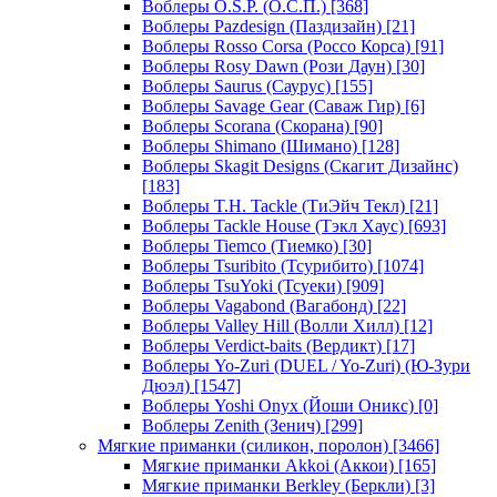
Воблеры O.S.P. (О.С.П.)
[368]
Воблеры Pazdesign (Паздизайн)
[21]
Воблеры Rosso Corsa (Россо Корса)
[91]
Воблеры Rosy Dawn (Рози Даун)
[30]
Воблеры Saurus (Саурус)
[155]
Воблеры Savage Gear (Саваж Гир)
[6]
Воблеры Scorana (Скорана)
[90]
Воблеры Shimano (Шимано)
[128]
Воблеры Skagit Designs (Скагит Дизайнс)
[183]
Воблеры T.H. Tackle (ТиЭйч Текл)
[21]
Воблеры Tackle House (Тэкл Хаус)
[693]
Воблеры Tiemco (Тиемко)
[30]
Воблеры Tsuribito (Тсурибито)
[1074]
Воблеры TsuYoki (Тсуеки)
[909]
Воблеры Vagabond (Вагабонд)
[22]
Воблеры Valley Hill (Волли Хилл)
[12]
Воблеры Verdict-baits (Вердикт)
[17]
Воблеры Yo-Zuri (DUEL / Yo-Zuri) (Ю-Зури
Дюэл)
[1547]
Воблеры Yoshi Onyx (Йоши Оникс)
[0]
Воблеры Zenith (Зенич)
[299]
Мягкие приманки (силикон, поролон)
[3466]
Мягкие приманки Akkoi (Аккои)
[165]
Мягкие приманки Berkley (Беркли)
[3]