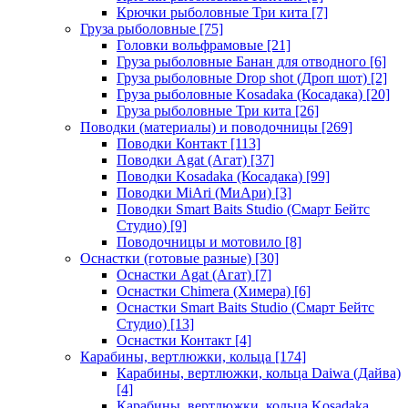
Крючки рыболовные Три кита
[7]
Груза рыболовные
[75]
Головки вольфрамовые
[21]
Груза рыболовные Банан для отводного
[6]
Груза рыболовные Drop shot (Дроп шот)
[2]
Груза рыболовные Kosadaka (Косадака)
[20]
Груза рыболовные Три кита
[26]
Поводки (материалы) и поводочницы
[269]
Поводки Контакт
[113]
Поводки Agat (Агат)
[37]
Поводки Kosadaka (Косадака)
[99]
Поводки MiAri (МиАри)
[3]
Поводки Smart Baits Studio (Смарт Бейтс
Студио)
[9]
Поводочницы и мотовило
[8]
Оснастки (готовые разные)
[30]
Оснастки Agat (Агат)
[7]
Оснастки Chimera (Химера)
[6]
Оснастки Smart Baits Studio (Смарт Бейтс
Студио)
[13]
Оснастки Контакт
[4]
Карабины, вертлюжки, кольца
[174]
Карабины, вертлюжки, кольца Daiwa (Дайва)
[4]
Карабины, вертлюжки, кольца Kosadaka