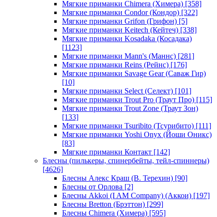
Мягкие приманки Chimera (Химера)
[358]
Мягкие приманки Condor (Кондор)
[322]
Мягкие приманки Grifon (Грифон)
[5]
Мягкие приманки Keitech (Кейтеч)
[338]
Мягкие приманки Kosadaka (Косадака)
[1123]
Мягкие приманки Mann's (Маннс)
[281]
Мягкие приманки Reins (Рейнс)
[176]
Мягкие приманки Savage Gear (Саваж Гир)
[10]
Мягкие приманки Select (Селект)
[101]
Мягкие приманки Trout Pro (Траут Про)
[115]
Мягкие приманки Trout Zone (Траут Зон)
[133]
Мягкие приманки Tsuribito (Тсурибито)
[111]
Мягкие приманки Yoshi Onyx (Йоши Оникс)
[83]
Мягкие приманки Контакт
[142]
Блесны (пилькеры, спинербейты, тейл-спиннеры)
[4626]
Блесны Алекс Краш (В. Терехин)
[90]
Блесны от Орлова
[2]
Блесны Akkoi (I AM Company) (Аккои)
[197]
Блесны Bretton (Брэттон)
[299]
Блесны Chimera (Химера)
[595]