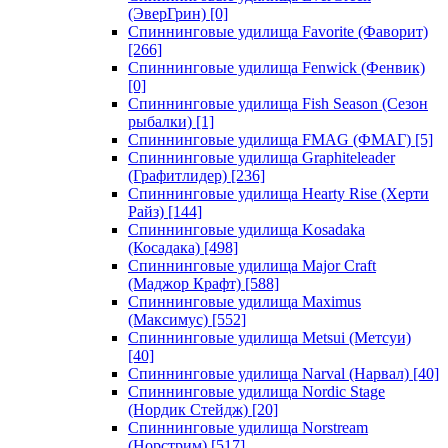
(ЭверГрин)
[0]
Спиннинговые удилища Favorite (Фаворит)
[266]
Спиннинговые удилища Fenwick (Фенвик)
[0]
Спиннинговые удилища Fish Season (Сезон
рыбалки)
[1]
Спиннинговые удилища FMAG (ФМАГ)
[5]
Спиннинговые удилища Graphiteleader
(Графитлидер)
[236]
Спиннинговые удилища Hearty Rise (Херти
Райз)
[144]
Спиннинговые удилища Kosadaka
(Косадака)
[498]
Спиннинговые удилища Major Craft
(Маджор Крафт)
[588]
Спиннинговые удилища Maximus
(Максимус)
[552]
Спиннинговые удилища Metsui (Метсуи)
[40]
Спиннинговые удилища Narval (Нарвал)
[40]
Спиннинговые удилища Nordic Stage
(Нордик Стейдж)
[20]
Спиннинговые удилища Norstream
(Норстрим)
[517]