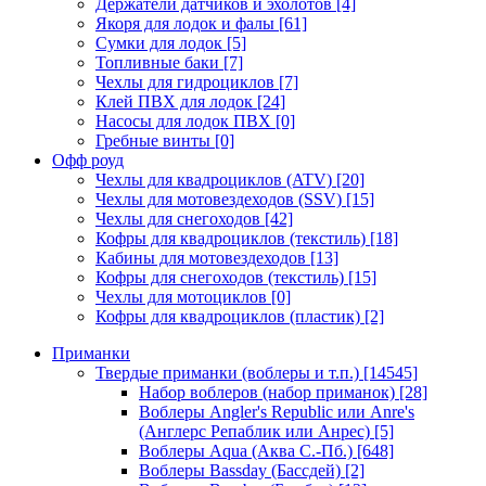
Держатели датчиков и эхолотов
[4]
Якоря для лодок и фалы
[61]
Сумки для лодок
[5]
Топливные баки
[7]
Чехлы для гидроциклов
[7]
Клей ПВХ для лодок
[24]
Насосы для лодок ПВХ
[0]
Гребные винты
[0]
Офф роуд
Чехлы для квадроциклов (ATV)
[20]
Чехлы для мотовездеходов (SSV)
[15]
Чехлы для снегоходов
[42]
Кофры для квадроциклов (текстиль)
[18]
Кабины для мотовездеходов
[13]
Кофры для снегоходов (текстиль)
[15]
Чехлы для мотоциклов
[0]
Кофры для квадроциклов (пластик)
[2]
Приманки
Твердые приманки (воблеры и т.п.)
[14545]
Набор воблеров (набор приманок)
[28]
Воблеры Angler's Republic или Anre's
(Англерс Репаблик или Анрес)
[5]
Воблеры Aqua (Аква С.-Пб.)
[648]
Воблеры Bassday (Бассдей)
[2]