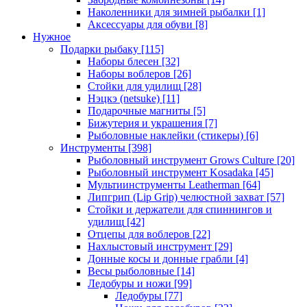
Наколенники для зимней рыбалки
[1]
Аксессуары для обуви
[8]
Нужное
Подарки рыбаку
[115]
Наборы блесен
[32]
Наборы воблеров
[26]
Стойки для удилищ
[28]
Нэцкэ (netsuke)
[11]
Подарочные магниты
[5]
Бижутерия и украшения
[7]
Рыболовные наклейки (стикеры)
[6]
Инструменты
[398]
Рыболовный инструмент Grows Culture
[20]
Рыболовный инструмент Kosadaka
[45]
Мультиинструменты Leatherman
[64]
Липгрип (Lip Grip) челюстной захват
[57]
Стойки и держатели для спиннингов и
удилищ
[42]
Отцепы для воблеров
[22]
Нахлыстовый инструмент
[29]
Донные косы и донные грабли
[4]
Весы рыболовные
[14]
Ледобуры и ножи
[99]
Ледобуры
[77]