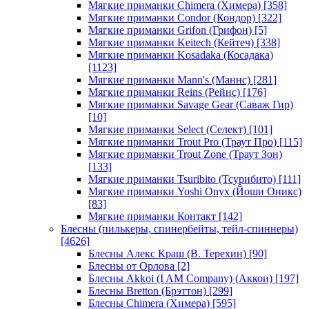
Мягкие приманки Chimera (Химера)
[358]
Мягкие приманки Condor (Кондор)
[322]
Мягкие приманки Grifon (Грифон)
[5]
Мягкие приманки Keitech (Кейтеч)
[338]
Мягкие приманки Kosadaka (Косадака)
[1123]
Мягкие приманки Mann's (Маннс)
[281]
Мягкие приманки Reins (Рейнс)
[176]
Мягкие приманки Savage Gear (Саваж Гир)
[10]
Мягкие приманки Select (Селект)
[101]
Мягкие приманки Trout Pro (Траут Про)
[115]
Мягкие приманки Trout Zone (Траут Зон)
[133]
Мягкие приманки Tsuribito (Тсурибито)
[111]
Мягкие приманки Yoshi Onyx (Йоши Оникс)
[83]
Мягкие приманки Контакт
[142]
Блесны (пилькеры, спинербейты, тейл-спиннеры)
[4626]
Блесны Алекс Краш (В. Терехин)
[90]
Блесны от Орлова
[2]
Блесны Akkoi (I AM Company) (Аккои)
[197]
Блесны Bretton (Брэттон)
[299]
Блесны Chimera (Химера)
[595]