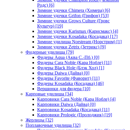
Родс)
[6]
Зимние удочки Chimera (Химера)
[6]
Зимние удочки Grifon (Грифон)
[53]
Зимние удочки Grows Culture (Гровс
Культур)
[19]
Зимние удочки Karismax (Карисмакс)
[4]
Зимние удочки Kosadaka (Косадака)
[17]
Зимние удилища Norstream (Норстрим)
[1]
Зимние удочки Zetrix (Зетрикс)
[9]
Фидерные удилища
[79]
Фидеры Aqua (Аква С.-Пб.)
[0]
Фидеры Cara Noble (Кара Нобле)
[11]
Фидеры Black Hole (Блэк Хол)
[1]
Фидеры Daiwa (Дайва)
[0]
Фидеры Favorite (Фаворит)
[11]
Фидеры Kosadaka (Косадака)
[46]
Вершинки для фидера
[10]
Карповые удилища
[34]
Карповики Cara Noble (Кара Нобле)
[4]
Карповики Daiwa (Дайва)
[0]
Карповики Kosadaka (Косадака)
[11]
Карповики Prologic (Пролоджик)
[19]
Жерлицы
[32]
Поплавочные удилища
[32]