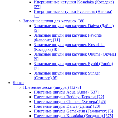
Инерционные катушки Kosadaka (Косадака)
[27]
Инерционные катушки Русснасть (Нельма)
[11]
Запасные шпули для катушек
[38]
Запасные шпули для катушек Daiwa (Дайва)
[5]
Запасные шпули для катушек Favorite
(Фаворит)
[11]
Запасные шпули для катушек Kosadaka
(Косадака)
[0]
Запасные шпули для катушек Okuma (Окума)
[9]
Запасные шпули для катушек Ryobi (Риоби)
[7]
Запасные шпули для катушек Stinger
(Стингер)
[6]
Лески
Плетеные лески (шнуры)
[1278]
Плетеные шнуры Aqua (Аква)
[537]
Плетеные шнуры Berkley (Беркли)
[22]
Плетеные шнуры Chimera (Химера)
[45]
Плетеные шнуры Daiwa (Дайва)
[20]
Плетеные шнуры Gamakatsu (Гамакатсу)
[5]
Плетеные шнуры Kosadaka (Косадака)
[375]