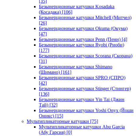
[35]
Безынерционные катушки Kosadaka
(Косадака)
[106]
Безынерционные катушки Mitchell (Митчел)
[26]
Безынерционные катушки Okuma (Окума)
[47]
Безынерционные катушки Penn (Пенн)
[4]
Безынерционные катушки Ryobi (Риоби)
[177]
Безынерционные катушки Scorana (Скорана)
[31]
Безынерционные катушки Shimano
(Шимано)
[161]
Безынерционные катушки SPRO (СПРО)
[42]
Безынерционные катушки Stinger (Стингер)
[136]
Безынерционные катушки Yin Tai (Джин
Тай)
[32]
Безынерционные катушки Yoshi Onyx (Йоши
Оникс)
[15]
Мультипликаторные катушки
[75]
Мультипликаторные катушки Abu Garcia
(Абу Гарсия)
[0]