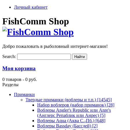
Личный кабинет
FishComm Shop
Добро пожаловать в рыболовный интернет-магазин!
Search:
Моя корзина
0 товаров -
0 руб.
Разделы
Приманки
Твердые приманки (воблеры и т.п.)
[14545]
Набор воблеров (набор приманок)
[28]
Воблеры Angler's Republic или Anre's
(Англерс Репаблик или Анрес)
[5]
Воблеры Aqua (Аква С.-Пб.)
[648]
Воблеры Bassday (Бассдей)
[2]