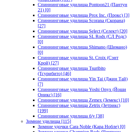
Спиннинговые удилища Pontoon21 (Пантун
21)
[0]
Спиннинговые удилища Prox Inc. (Прокс)
[3]
Спиннинговые удилища Scorana (Скорана)
[27]
Спиннинговые удилища Select (Селект)
[20]
Спиннинговые удилища SL Rods (СЛ Родс)
[0]
Спиннинговые удилища Shimano (Шимано)
[0]
Спиннинговые удилища St. Croix (Сэнт
Крой)
[27]
Спиннинговые удилища Tsuribito
(Тсурибито)
[46]
Спиннинговые удилища Yin Tai (Джин Тай)
[7]
Спиннинговые удилища Yoshi Onyx (Йоши
Оникс)
[16]
Спиннинговые удилища Zemex (Земекс)
[10]
Спиннинговые удилища Zetrix (Зетрикс)
[199]
Спиннинговые удилища б/у
[38]
Зимние удилища
[115]
Зимние удочки Cara Noble (Кара Нобле)
[0]
Зимние удочки Champion Rods (Чемпион