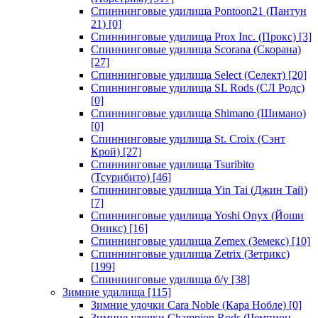
Спиннинговые удилища Pontoon21 (Пантун
21)
[0]
Спиннинговые удилища Prox Inc. (Прокс)
[3]
Спиннинговые удилища Scorana (Скорана)
[27]
Спиннинговые удилища Select (Селект)
[20]
Спиннинговые удилища SL Rods (СЛ Родс)
[0]
Спиннинговые удилища Shimano (Шимано)
[0]
Спиннинговые удилища St. Croix (Сэнт
Крой)
[27]
Спиннинговые удилища Tsuribito
(Тсурибито)
[46]
Спиннинговые удилища Yin Tai (Джин Тай)
[7]
Спиннинговые удилища Yoshi Onyx (Йоши
Оникс)
[16]
Спиннинговые удилища Zemex (Земекс)
[10]
Спиннинговые удилища Zetrix (Зетрикс)
[199]
Спиннинговые удилища б/у
[38]
Зимние удилища
[115]
Зимние удочки Cara Noble (Кара Нобле)
[0]
Зимние удочки Champion Rods (Чемпион