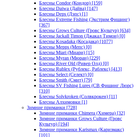
Блесны Condor (Кондор)
[159]
Блесны Daiwa (Дайва)
[147]
Блесны Deps (Дэпс)
[1]
Блесны Extreme Fishing (Экстрим Фишинг)
[367]
Блесны Grows Culture (Гровс Культур)
[634]
Блесны Jackall Timon (Джакал Тимон)
[0]
Блесны Kosadaka (Косадака)
[1077]
Блесны Mepps (Мепс)
[0]
Блесны Miari (Миари)
[15]
Блесны Myran (Мюран)
[229]
Блесны River Old (Ривер Олд)
[0]
Блесны Rublex (Рублекс, Раблекс)
[413]
Блесны Select (Селект)
[0]
Блесны Smith (Смит)
[79]
Блесны SV Fishing Lures (СВ Фишинг Люрс)
[310]
Блесны Solvkroken (Солвкрокен)
[11]
Блесны Алхимовки
[1]
Зимние приманки
[728]
Зимние приманки Chimera (Химера)
[32]
Зимние приманки Grows Culture (Гровс
Культур)
[194]
Зимние приманки Karismax (Каризмакс)
[101]