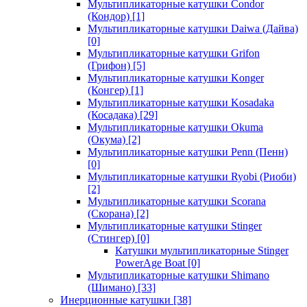
Мультипликаторные катушки Condor
(Кондор)
[1]
Мультипликаторные катушки Daiwa (Дайва)
[0]
Мультипликаторные катушки Grifon
(Грифон)
[5]
Мультипликаторные катушки Konger
(Конгер)
[1]
Мультипликаторные катушки Kosadaka
(Косадака)
[29]
Мультипликаторные катушки Okuma
(Окума)
[2]
Мультипликаторные катушки Penn (Пенн)
[0]
Мультипликаторные катушки Ryobi (Риоби)
[2]
Мультипликаторные катушки Scorana
(Скорана)
[2]
Мультипликаторные катушки Stinger
(Стингер)
[0]
Катушки мультипликаторные Stinger
PowerAge Boat
[0]
Мультипликаторные катушки Shimano
(Шимано)
[33]
Инерционные катушки
[38]