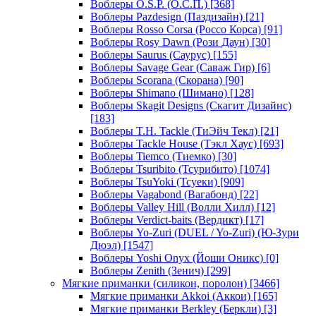
Воблеры O.S.P. (О.С.П.)
[368]
Воблеры Pazdesign (Паздизайн)
[21]
Воблеры Rosso Corsa (Россо Корса)
[91]
Воблеры Rosy Dawn (Рози Даун)
[30]
Воблеры Saurus (Саурус)
[155]
Воблеры Savage Gear (Саваж Гир)
[6]
Воблеры Scorana (Скорана)
[90]
Воблеры Shimano (Шимано)
[128]
Воблеры Skagit Designs (Скагит Дизайнс)
[183]
Воблеры T.H. Tackle (ТиЭйч Текл)
[21]
Воблеры Tackle House (Тэкл Хаус)
[693]
Воблеры Tiemco (Тиемко)
[30]
Воблеры Tsuribito (Тсурибито)
[1074]
Воблеры TsuYoki (Тсуеки)
[909]
Воблеры Vagabond (Вагабонд)
[22]
Воблеры Valley Hill (Волли Хилл)
[12]
Воблеры Verdict-baits (Вердикт)
[17]
Воблеры Yo-Zuri (DUEL / Yo-Zuri) (Ю-Зури
Дюэл)
[1547]
Воблеры Yoshi Onyx (Йоши Оникс)
[0]
Воблеры Zenith (Зенич)
[299]
Мягкие приманки (силикон, поролон)
[3466]
Мягкие приманки Akkoi (Аккои)
[165]
Мягкие приманки Berkley (Беркли)
[3]