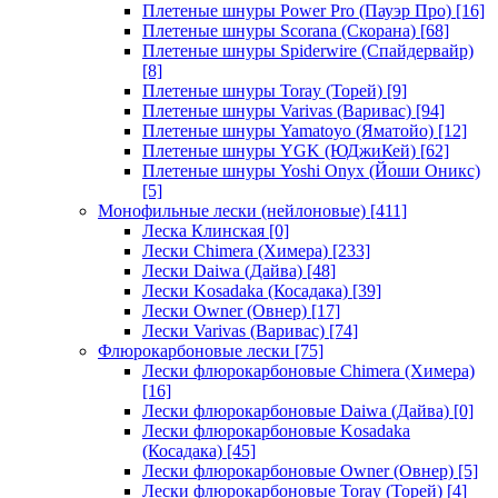
Плетеные шнуры Power Pro (Пауэр Про)
[16]
Плетеные шнуры Scorana (Скорана)
[68]
Плетеные шнуры Spiderwire (Спайдервайр)
[8]
Плетеные шнуры Toray (Торей)
[9]
Плетеные шнуры Varivas (Варивас)
[94]
Плетеные шнуры Yamatoyo (Яматойо)
[12]
Плетеные шнуры YGK (ЮДжиКей)
[62]
Плетеные шнуры Yoshi Onyx (Йоши Оникс)
[5]
Монофильные лески (нейлоновые)
[411]
Леска Клинская
[0]
Лески Chimera (Химера)
[233]
Лески Daiwa (Дайва)
[48]
Лески Kosadaka (Косадака)
[39]
Лески Owner (Овнер)
[17]
Лески Varivas (Варивас)
[74]
Флюрокарбоновые лески
[75]
Лески флюрокарбоновые Chimera (Химера)
[16]
Лески флюрокарбоновые Daiwa (Дайва)
[0]
Лески флюрокарбоновые Kosadaka
(Косадака)
[45]
Лески флюрокарбоновые Owner (Овнер)
[5]
Лески флюрокарбоновые Toray (Торей)
[4]