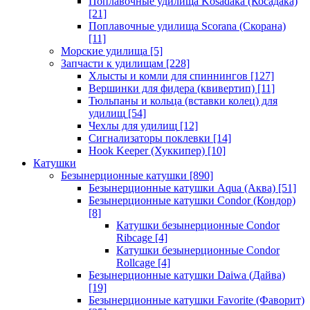
Поплавочные удилища Kosadaka (Косадака)
[21]
Поплавочные удилища Scorana (Скорана)
[11]
Морские удилища
[5]
Запчасти к удилищам
[228]
Хлысты и комли для спиннингов
[127]
Вершинки для фидера (квивертип)
[11]
Тюльпаны и кольца (вставки колец) для
удилищ
[54]
Чехлы для удилищ
[12]
Сигнализаторы поклевки
[14]
Hook Keeper (Хуккипер)
[10]
Катушки
Безынерционные катушки
[890]
Безынерционные катушки Aqua (Аква)
[51]
Безынерционные катушки Condor (Кондор)
[8]
Катушки безынерционные Condor
Ribcage
[4]
Катушки безынерционные Condor
Rollcage
[4]
Безынерционные катушки Daiwa (Дайва)
[19]
Безынерционные катушки Favorite (Фаворит)