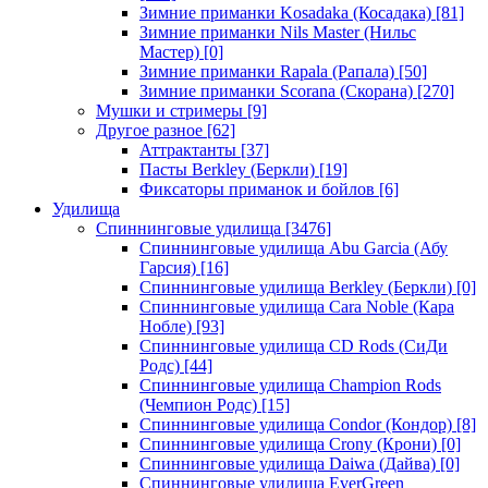
Зимние приманки Kosadaka (Косадака)
[81]
Зимние приманки Nils Master (Нильс
Мастер)
[0]
Зимние приманки Rapala (Рапала)
[50]
Зимние приманки Scorana (Скорана)
[270]
Мушки и стримеры
[9]
Другое разное
[62]
Аттрактанты
[37]
Пасты Berkley (Беркли)
[19]
Фиксаторы приманок и бойлов
[6]
Удилища
Спиннинговые удилища
[3476]
Спиннинговые удилища Abu Garcia (Абу
Гарсия)
[16]
Спиннинговые удилища Berkley (Беркли)
[0]
Спиннинговые удилища Cara Noble (Кара
Нобле)
[93]
Спиннинговые удилища CD Rods (СиДи
Родс)
[44]
Спиннинговые удилища Champion Rods
(Чемпион Родс)
[15]
Спиннинговые удилища Condor (Кондор)
[8]
Спиннинговые удилища Crony (Крони)
[0]
Спиннинговые удилища Daiwa (Дайва)
[0]
Спиннинговые удилища EverGreen