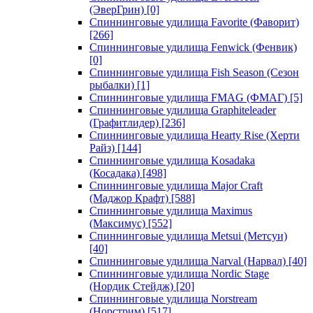
(ЭверГрин)
[0]
Спиннинговые удилища Favorite (Фаворит)
[266]
Спиннинговые удилища Fenwick (Фенвик)
[0]
Спиннинговые удилища Fish Season (Сезон
рыбалки)
[1]
Спиннинговые удилища FMAG (ФМАГ)
[5]
Спиннинговые удилища Graphiteleader
(Графитлидер)
[236]
Спиннинговые удилища Hearty Rise (Херти
Райз)
[144]
Спиннинговые удилища Kosadaka
(Косадака)
[498]
Спиннинговые удилища Major Craft
(Маджор Крафт)
[588]
Спиннинговые удилища Maximus
(Максимус)
[552]
Спиннинговые удилища Metsui (Метсуи)
[40]
Спиннинговые удилища Narval (Нарвал)
[40]
Спиннинговые удилища Nordic Stage
(Нордик Стейдж)
[20]
Спиннинговые удилища Norstream
(Норстрим)
[517]