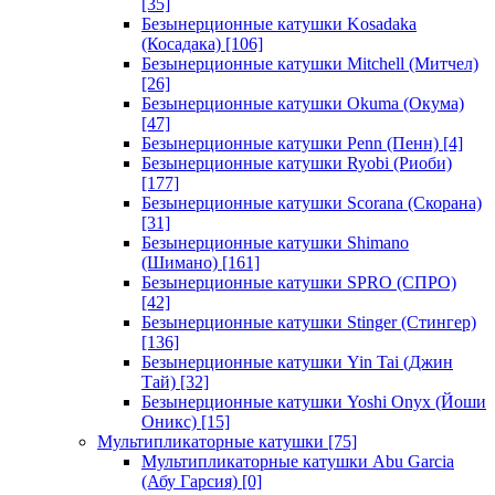
[35]
Безынерционные катушки Kosadaka
(Косадака)
[106]
Безынерционные катушки Mitchell (Митчел)
[26]
Безынерционные катушки Okuma (Окума)
[47]
Безынерционные катушки Penn (Пенн)
[4]
Безынерционные катушки Ryobi (Риоби)
[177]
Безынерционные катушки Scorana (Скорана)
[31]
Безынерционные катушки Shimano
(Шимано)
[161]
Безынерционные катушки SPRO (СПРО)
[42]
Безынерционные катушки Stinger (Стингер)
[136]
Безынерционные катушки Yin Tai (Джин
Тай)
[32]
Безынерционные катушки Yoshi Onyx (Йоши
Оникс)
[15]
Мультипликаторные катушки
[75]
Мультипликаторные катушки Abu Garcia
(Абу Гарсия)
[0]