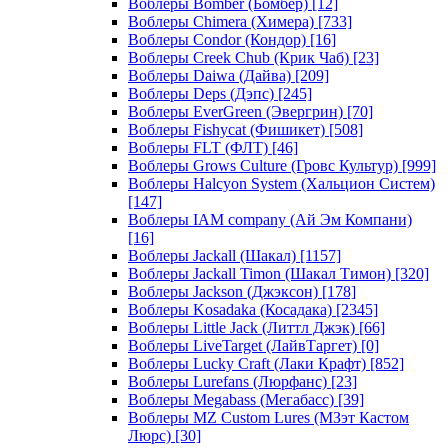
Воблеры Bomber (Бомбер)
[12]
Воблеры Chimera (Химера)
[733]
Воблеры Condor (Кондор)
[16]
Воблеры Creek Chub (Крик Чаб)
[23]
Воблеры Daiwa (Дайва)
[209]
Воблеры Deps (Дэпс)
[245]
Воблеры EverGreen (Эвергрин)
[70]
Воблеры Fishycat (Фишикет)
[508]
Воблеры FLT (ФЛТ)
[46]
Воблеры Grows Culture (Гровс Культур)
[999]
Воблеры Halcyon System (Хальцион Систем)
[147]
Воблеры IAM company (Ай Эм Компани)
[16]
Воблеры Jackall (Шакал)
[1157]
Воблеры Jackall Timon (Шакал Тимон)
[320]
Воблеры Jackson (Джэксон)
[178]
Воблеры Kosadaka (Косадака)
[2345]
Воблеры Little Jack (Литтл Джэк)
[66]
Воблеры LiveTarget (ЛайвТаргет)
[0]
Воблеры Lucky Craft (Лаки Крафт)
[852]
Воблеры Lurefans (Люрфанс)
[23]
Воблеры Megabass (Мегабасс)
[39]
Воблеры MZ Custom Lures (МЗэт Кастом
Люрс)
[30]