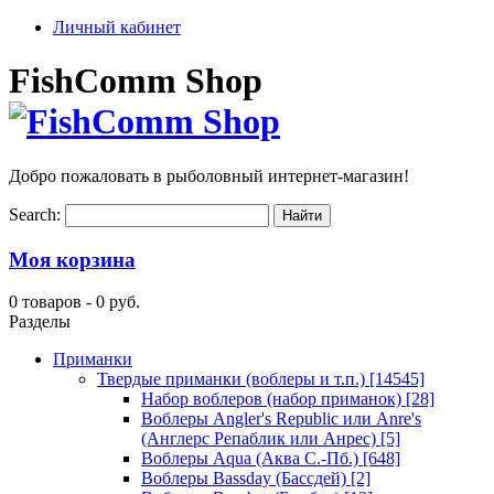
Личный кабинет
FishComm Shop
Добро пожаловать в рыболовный интернет-магазин!
Search:
Моя корзина
0 товаров -
0 руб.
Разделы
Приманки
Твердые приманки (воблеры и т.п.)
[14545]
Набор воблеров (набор приманок)
[28]
Воблеры Angler's Republic или Anre's
(Англерс Репаблик или Анрес)
[5]
Воблеры Aqua (Аква С.-Пб.)
[648]
Воблеры Bassday (Бассдей)
[2]