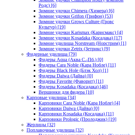
Родс)
[6]
Зимние удочки Chimera (Химера)
[6]
Зимние удочки Grifon (Грифон)
[53]
Зимние удочки Grows Culture (Гровс
Культур)
[19]
Зимние удочки Karismax (Карисмакс)
[4]
Зимние удочки Kosadaka (Косадака)
[17]
Зимние удилища Norstream (Норстрим)
[1]
Зимние удочки Zetrix (Зетрикс)
[9]
Фидерные удилища
[79]
Фидеры Aqua (Аква С.-Пб.)
[0]
Фидеры Cara Noble (Кара Нобле)
[11]
Фидеры Black Hole (Блэк Хол)
[1]
Фидеры Daiwa (Дайва)
[0]
Фидеры Favorite (Фаворит)
[11]
Фидеры Kosadaka (Косадака)
[46]
Вершинки для фидера
[10]
Карповые удилища
[34]
Карповики Cara Noble (Кара Нобле)
[4]
Карповики Daiwa (Дайва)
[0]
Карповики Kosadaka (Косадака)
[11]
Карповики Prologic (Пролоджик)
[19]
Жерлицы
[32]
Поплавочные удилища
[32]