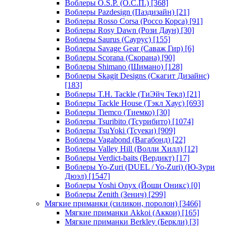
Воблеры O.S.P. (О.С.П.)
[368]
Воблеры Pazdesign (Паздизайн)
[21]
Воблеры Rosso Corsa (Россо Корса)
[91]
Воблеры Rosy Dawn (Рози Даун)
[30]
Воблеры Saurus (Саурус)
[155]
Воблеры Savage Gear (Саваж Гир)
[6]
Воблеры Scorana (Скорана)
[90]
Воблеры Shimano (Шимано)
[128]
Воблеры Skagit Designs (Скагит Дизайнс)
[183]
Воблеры T.H. Tackle (ТиЭйч Текл)
[21]
Воблеры Tackle House (Тэкл Хаус)
[693]
Воблеры Tiemco (Тиемко)
[30]
Воблеры Tsuribito (Тсурибито)
[1074]
Воблеры TsuYoki (Тсуеки)
[909]
Воблеры Vagabond (Вагабонд)
[22]
Воблеры Valley Hill (Волли Хилл)
[12]
Воблеры Verdict-baits (Вердикт)
[17]
Воблеры Yo-Zuri (DUEL / Yo-Zuri) (Ю-Зури
Дюэл)
[1547]
Воблеры Yoshi Onyx (Йоши Оникс)
[0]
Воблеры Zenith (Зенич)
[299]
Мягкие приманки (силикон, поролон)
[3466]
Мягкие приманки Akkoi (Аккои)
[165]
Мягкие приманки Berkley (Беркли)
[3]