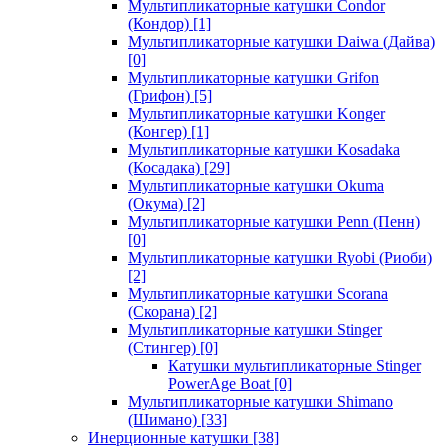
Мультипликаторные катушки Condor
(Кондор)
[1]
Мультипликаторные катушки Daiwa (Дайва)
[0]
Мультипликаторные катушки Grifon
(Грифон)
[5]
Мультипликаторные катушки Konger
(Конгер)
[1]
Мультипликаторные катушки Kosadaka
(Косадака)
[29]
Мультипликаторные катушки Okuma
(Окума)
[2]
Мультипликаторные катушки Penn (Пенн)
[0]
Мультипликаторные катушки Ryobi (Риоби)
[2]
Мультипликаторные катушки Scorana
(Скорана)
[2]
Мультипликаторные катушки Stinger
(Стингер)
[0]
Катушки мультипликаторные Stinger
PowerAge Boat
[0]
Мультипликаторные катушки Shimano
(Шимано)
[33]
Инерционные катушки
[38]