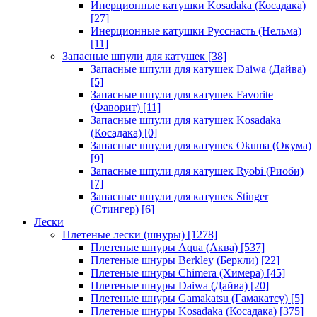
Инерционные катушки Kosadaka (Косадака)
[27]
Инерционные катушки Русснасть (Нельма)
[11]
Запасные шпули для катушек
[38]
Запасные шпули для катушек Daiwa (Дайва)
[5]
Запасные шпули для катушек Favorite
(Фаворит)
[11]
Запасные шпули для катушек Kosadaka
(Косадака)
[0]
Запасные шпули для катушек Okuma (Окума)
[9]
Запасные шпули для катушек Ryobi (Риоби)
[7]
Запасные шпули для катушек Stinger
(Стингер)
[6]
Лески
Плетеные лески (шнуры)
[1278]
Плетеные шнуры Aqua (Аква)
[537]
Плетеные шнуры Berkley (Беркли)
[22]
Плетеные шнуры Chimera (Химера)
[45]
Плетеные шнуры Daiwa (Дайва)
[20]
Плетеные шнуры Gamakatsu (Гамакатсу)
[5]
Плетеные шнуры Kosadaka (Косадака)
[375]