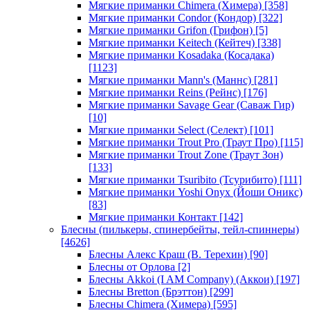
Мягкие приманки Chimera (Химера)
[358]
Мягкие приманки Condor (Кондор)
[322]
Мягкие приманки Grifon (Грифон)
[5]
Мягкие приманки Keitech (Кейтеч)
[338]
Мягкие приманки Kosadaka (Косадака)
[1123]
Мягкие приманки Mann's (Маннс)
[281]
Мягкие приманки Reins (Рейнс)
[176]
Мягкие приманки Savage Gear (Саваж Гир)
[10]
Мягкие приманки Select (Селект)
[101]
Мягкие приманки Trout Pro (Траут Про)
[115]
Мягкие приманки Trout Zone (Траут Зон)
[133]
Мягкие приманки Tsuribito (Тсурибито)
[111]
Мягкие приманки Yoshi Onyx (Йоши Оникс)
[83]
Мягкие приманки Контакт
[142]
Блесны (пилькеры, спинербейты, тейл-спиннеры)
[4626]
Блесны Алекс Краш (В. Терехин)
[90]
Блесны от Орлова
[2]
Блесны Akkoi (I AM Company) (Аккои)
[197]
Блесны Bretton (Брэттон)
[299]
Блесны Chimera (Химера)
[595]