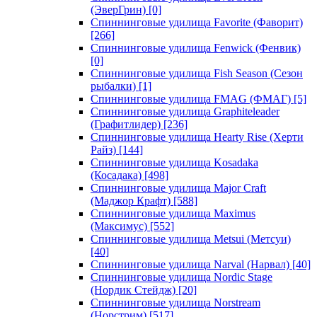
(ЭверГрин)
[0]
Спиннинговые удилища Favorite (Фаворит)
[266]
Спиннинговые удилища Fenwick (Фенвик)
[0]
Спиннинговые удилища Fish Season (Сезон
рыбалки)
[1]
Спиннинговые удилища FMAG (ФМАГ)
[5]
Спиннинговые удилища Graphiteleader
(Графитлидер)
[236]
Спиннинговые удилища Hearty Rise (Херти
Райз)
[144]
Спиннинговые удилища Kosadaka
(Косадака)
[498]
Спиннинговые удилища Major Craft
(Маджор Крафт)
[588]
Спиннинговые удилища Maximus
(Максимус)
[552]
Спиннинговые удилища Metsui (Метсуи)
[40]
Спиннинговые удилища Narval (Нарвал)
[40]
Спиннинговые удилища Nordic Stage
(Нордик Стейдж)
[20]
Спиннинговые удилища Norstream
(Норстрим)
[517]