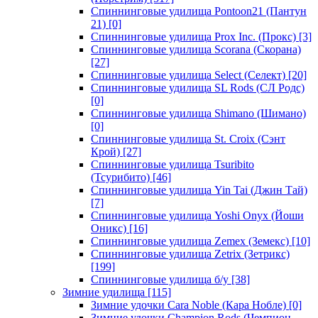
Спиннинговые удилища Pontoon21 (Пантун
21)
[0]
Спиннинговые удилища Prox Inc. (Прокс)
[3]
Спиннинговые удилища Scorana (Скорана)
[27]
Спиннинговые удилища Select (Селект)
[20]
Спиннинговые удилища SL Rods (СЛ Родс)
[0]
Спиннинговые удилища Shimano (Шимано)
[0]
Спиннинговые удилища St. Croix (Сэнт
Крой)
[27]
Спиннинговые удилища Tsuribito
(Тсурибито)
[46]
Спиннинговые удилища Yin Tai (Джин Тай)
[7]
Спиннинговые удилища Yoshi Onyx (Йоши
Оникс)
[16]
Спиннинговые удилища Zemex (Земекс)
[10]
Спиннинговые удилища Zetrix (Зетрикс)
[199]
Спиннинговые удилища б/у
[38]
Зимние удилища
[115]
Зимние удочки Cara Noble (Кара Нобле)
[0]
Зимние удочки Champion Rods (Чемпион