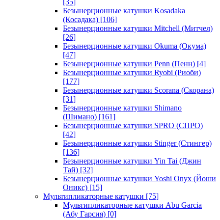
[35]
Безынерционные катушки Kosadaka
(Косадака)
[106]
Безынерционные катушки Mitchell (Митчел)
[26]
Безынерционные катушки Okuma (Окума)
[47]
Безынерционные катушки Penn (Пенн)
[4]
Безынерционные катушки Ryobi (Риоби)
[177]
Безынерционные катушки Scorana (Скорана)
[31]
Безынерционные катушки Shimano
(Шимано)
[161]
Безынерционные катушки SPRO (СПРО)
[42]
Безынерционные катушки Stinger (Стингер)
[136]
Безынерционные катушки Yin Tai (Джин
Тай)
[32]
Безынерционные катушки Yoshi Onyx (Йоши
Оникс)
[15]
Мультипликаторные катушки
[75]
Мультипликаторные катушки Abu Garcia
(Абу Гарсия)
[0]