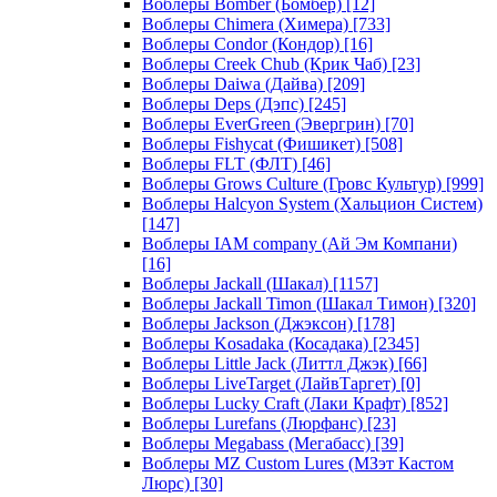
Воблеры Bomber (Бомбер)
[12]
Воблеры Chimera (Химера)
[733]
Воблеры Condor (Кондор)
[16]
Воблеры Creek Chub (Крик Чаб)
[23]
Воблеры Daiwa (Дайва)
[209]
Воблеры Deps (Дэпс)
[245]
Воблеры EverGreen (Эвергрин)
[70]
Воблеры Fishycat (Фишикет)
[508]
Воблеры FLT (ФЛТ)
[46]
Воблеры Grows Culture (Гровс Культур)
[999]
Воблеры Halcyon System (Хальцион Систем)
[147]
Воблеры IAM company (Ай Эм Компани)
[16]
Воблеры Jackall (Шакал)
[1157]
Воблеры Jackall Timon (Шакал Тимон)
[320]
Воблеры Jackson (Джэксон)
[178]
Воблеры Kosadaka (Косадака)
[2345]
Воблеры Little Jack (Литтл Джэк)
[66]
Воблеры LiveTarget (ЛайвТаргет)
[0]
Воблеры Lucky Craft (Лаки Крафт)
[852]
Воблеры Lurefans (Люрфанс)
[23]
Воблеры Megabass (Мегабасс)
[39]
Воблеры MZ Custom Lures (МЗэт Кастом
Люрс)
[30]