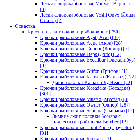
Лески флюрокарбоновые Varivas (Варивас)
[3]
Лески флюрокарбоновые Yoshi Onyx (Йоши
Оникс)
[2]
Оснастка
Крючки и джиг головки рыболовные
[750]
Крючки рыболовные Agat (Агат)
[36]
Крючки рыболовные Aqua (Аква)
[28]
Крючки рыболовные Condor (Кондор)
[5]
Крючки рыболовные Deps (Дэпс)
[12]
Крючки рыболовные Excalibur (Экскалибур)
[0]
Крючки рыболовные Grifon (Грифон)
[1]
Крючки рыболовные Kamatsu (Каматсу)
[22]
Джиг головки Kamatsu Jig Heads
[22]
Крючки рыболовные Kosadaka (Косадака)
[301]
Крючки рыболовные Mustad (Мустад)
[3]
Крючки рыболовные Owner (Овнер)
[287]
Крючки рыболовные Scorana (Скорана)
[12]
Зимние джиг-головки Scorana с
подвесным тройником Bomber
[12]
Крючки рыболовные Trout Zone (Траут Зон)
[31]
Крючки рыболовные Контакт
[5]