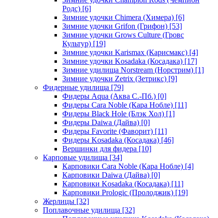
Родс)
[6]
Зимние удочки Chimera (Химера)
[6]
Зимние удочки Grifon (Грифон)
[53]
Зимние удочки Grows Culture (Гровс
Культур)
[19]
Зимние удочки Karismax (Карисмакс)
[4]
Зимние удочки Kosadaka (Косадака)
[17]
Зимние удилища Norstream (Норстрим)
[1]
Зимние удочки Zetrix (Зетрикс)
[9]
Фидерные удилища
[79]
Фидеры Aqua (Аква С.-Пб.)
[0]
Фидеры Cara Noble (Кара Нобле)
[11]
Фидеры Black Hole (Блэк Хол)
[1]
Фидеры Daiwa (Дайва)
[0]
Фидеры Favorite (Фаворит)
[11]
Фидеры Kosadaka (Косадака)
[46]
Вершинки для фидера
[10]
Карповые удилища
[34]
Карповики Cara Noble (Кара Нобле)
[4]
Карповики Daiwa (Дайва)
[0]
Карповики Kosadaka (Косадака)
[11]
Карповики Prologic (Пролоджик)
[19]
Жерлицы
[32]
Поплавочные удилища
[32]