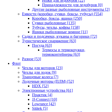
Ножи для ледобуров
[22]
Принадлежности для ледобуров
[0]
Другие разные рыболовные инструменты
[2]
Емкости (коробки, сумки, боксы, тубусы)
[554]
Коробки, боксы, ящики
[250]
Сумки рыболовные
[135]
Тубусы, чехлы, кофры
[158]
Ящики рыболовные зимние
[11]
Садки и подсачеки, куканы и багорики
[72]
Туристическое снаряжение
[63]
Посуда
[63]
Термосы и термокружки,
термоконтейнеры
[63]
Разное
[53]
Флот
Чехлы для моторов
[23]
Чехлы для лодок
[9]
Транцевые колеса
[7]
Лодочные моторы (ПЛМ)
[52]
HDX
[52]
Электронные устройства
[61]
Практик
[4]
JJ-Connect
[10]
Lowrance
[42]
Sititek
[5]