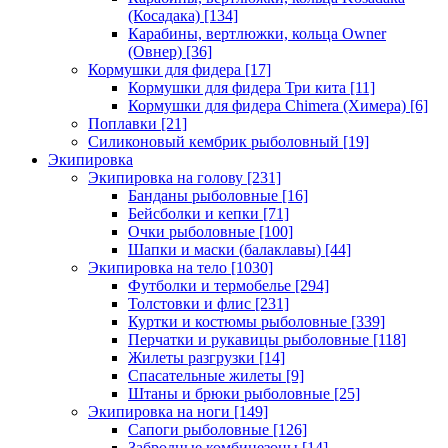
(Косадака)
[134]
Карабины, вертлюжки, кольца Owner
(Овнер)
[36]
Кормушки для фидера
[17]
Кормушки для фидера Три кита
[11]
Кормушки для фидера Chimera (Химера)
[6]
Поплавки
[21]
Силиконовый кембрик рыболовный
[19]
Экипировка
Экипировка на голову
[231]
Банданы рыболовные
[16]
Бейсболки и кепки
[71]
Очки рыболовные
[100]
Шапки и маски (балаклавы)
[44]
Экипировка на тело
[1030]
Футболки и термобелье
[294]
Толстовки и флис
[231]
Куртки и костюмы рыболовные
[339]
Перчатки и рукавицы рыболовные
[118]
Жилеты разгрузки
[14]
Спасательные жилеты
[9]
Штаны и брюки рыболовные
[25]
Экипировка на ноги
[149]
Сапоги рыболовные
[126]
Забродные комбинезоны
[14]