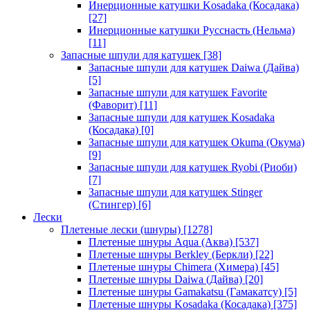
Инерционные катушки Kosadaka (Косадака)
[27]
Инерционные катушки Русснасть (Нельма)
[11]
Запасные шпули для катушек
[38]
Запасные шпули для катушек Daiwa (Дайва)
[5]
Запасные шпули для катушек Favorite
(Фаворит)
[11]
Запасные шпули для катушек Kosadaka
(Косадака)
[0]
Запасные шпули для катушек Okuma (Окума)
[9]
Запасные шпули для катушек Ryobi (Риоби)
[7]
Запасные шпули для катушек Stinger
(Стингер)
[6]
Лески
Плетеные лески (шнуры)
[1278]
Плетеные шнуры Aqua (Аква)
[537]
Плетеные шнуры Berkley (Беркли)
[22]
Плетеные шнуры Chimera (Химера)
[45]
Плетеные шнуры Daiwa (Дайва)
[20]
Плетеные шнуры Gamakatsu (Гамакатсу)
[5]
Плетеные шнуры Kosadaka (Косадака)
[375]