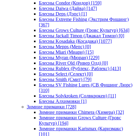
Блесны Condor (Кондор)
[159]
Блесны Daiwa (Дайва)
[147]
Блесны Deps (Дэпс)
[1]
Блесны Extreme Fishing (Экстрим Фишинг)
[367]
Блесны Grows Culture (Гровс Культур)
[634]
Блесны Jackall Timon (Джакал Тимон)
[0]
Блесны Kosadaka (Косадака)
[1077]
Блесны Mepps (Мепс)
[0]
Блесны Miari (Миари)
[15]
Блесны Myran (Мюран)
[229]
Блесны River Old (Ривер Олд)
[0]
Блесны Rublex (Рублекс, Раблекс)
[413]
Блесны Select (Селект)
[0]
Блесны Smith (Смит)
[79]
Блесны SV Fishing Lures (СВ Фишинг Люрс)
[310]
Блесны Solvkroken (Солвкрокен)
[11]
Блесны Алхимовки
[1]
Зимние приманки
[728]
Зимние приманки Chimera (Химера)
[32]
Зимние приманки Grows Culture (Гровс
Культур)
[194]
Зимние приманки Karismax (Каризмакс)
[101]