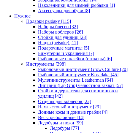
Наколенники для зимней рыбалки
[1]
Аксессуары для обуви
[8]
Нужное
Подарки рыбаку
[115]
Наборы блесен
[32]
Наборы воблеров
[26]
Стойки для удилищ
[28]
Нэцкэ (netsuke)
[11]
Подарочные магниты
[5]
Бижутерия и украшения
[7]
Рыболовные наклейки (стикеры)
[6]
Инструменты
[398]
Рыболовный инструмент Grows Culture
[20]
Рыболовный инструмент Kosadaka
[45]
Мультиинструменты Leatherman
[64]
Липгрип (Lip Grip) челюстной захват
[57]
Стойки и держатели для спиннингов и
удилищ
[42]
Отцепы для воблеров
[22]
Нахлыстовый инструмент
[29]
Донные косы и донные грабли
[4]
Весы рыболовные
[14]
Ледобуры и ножи
[99]
Ледобуры
[77]