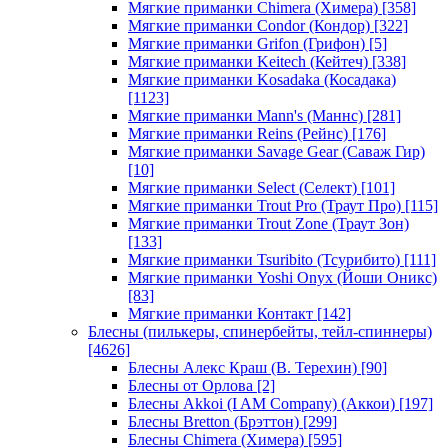
Мягкие приманки Chimera (Химера)
[358]
Мягкие приманки Condor (Кондор)
[322]
Мягкие приманки Grifon (Грифон)
[5]
Мягкие приманки Keitech (Кейтеч)
[338]
Мягкие приманки Kosadaka (Косадака)
[1123]
Мягкие приманки Mann's (Маннс)
[281]
Мягкие приманки Reins (Рейнс)
[176]
Мягкие приманки Savage Gear (Саваж Гир)
[10]
Мягкие приманки Select (Селект)
[101]
Мягкие приманки Trout Pro (Траут Про)
[115]
Мягкие приманки Trout Zone (Траут Зон)
[133]
Мягкие приманки Tsuribito (Тсурибито)
[111]
Мягкие приманки Yoshi Onyx (Йоши Оникс)
[83]
Мягкие приманки Контакт
[142]
Блесны (пилькеры, спинербейты, тейл-спиннеры)
[4626]
Блесны Алекс Краш (В. Терехин)
[90]
Блесны от Орлова
[2]
Блесны Akkoi (I AM Company) (Аккои)
[197]
Блесны Bretton (Брэттон)
[299]
Блесны Chimera (Химера)
[595]