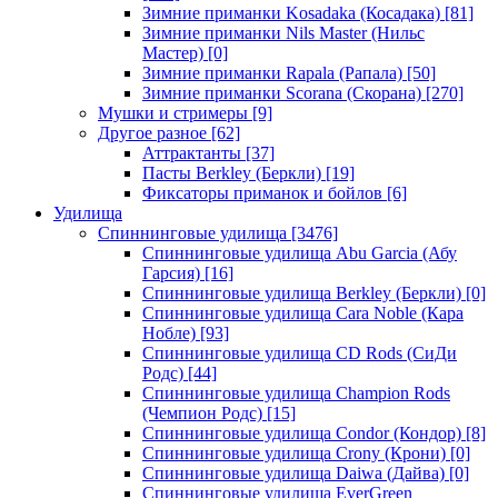
Зимние приманки Kosadaka (Косадака)
[81]
Зимние приманки Nils Master (Нильс
Мастер)
[0]
Зимние приманки Rapala (Рапала)
[50]
Зимние приманки Scorana (Скорана)
[270]
Мушки и стримеры
[9]
Другое разное
[62]
Аттрактанты
[37]
Пасты Berkley (Беркли)
[19]
Фиксаторы приманок и бойлов
[6]
Удилища
Спиннинговые удилища
[3476]
Спиннинговые удилища Abu Garcia (Абу
Гарсия)
[16]
Спиннинговые удилища Berkley (Беркли)
[0]
Спиннинговые удилища Cara Noble (Кара
Нобле)
[93]
Спиннинговые удилища CD Rods (СиДи
Родс)
[44]
Спиннинговые удилища Champion Rods
(Чемпион Родс)
[15]
Спиннинговые удилища Condor (Кондор)
[8]
Спиннинговые удилища Crony (Крони)
[0]
Спиннинговые удилища Daiwa (Дайва)
[0]
Спиннинговые удилища EverGreen