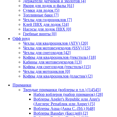
Держатели датчиков и эхолотов
[4]
Якоря для лодок и фалы
[61]
Сумки для лодок
[5]
Топливные баки
[7]
Чехлы для гидроциклов
[7]
Клей ПВХ для лодок
[24]
Насосы для лодок ПВХ
[0]
Гребные винты
[0]
Офф роуд
Чехлы для квадроциклов (ATV)
[20]
Чехлы для мотовездеходов (SSV)
[15]
Чехлы для снегоходов
[42]
Кофры для квадроциклов (текстиль)
[18]
Кабины для мотовездеходов
[13]
Кофры для снегоходов (текстиль)
[15]
Чехлы для мотоциклов
[0]
Кофры для квадроциклов (пластик)
[2]
Приманки
Твердые приманки (воблеры и т.п.)
[14545]
Набор воблеров (набор приманок)
[28]
Воблеры Angler's Republic или Anre's
(Англерс Репаблик или Анрес)
[5]
Воблеры Aqua (Аква С.-Пб.)
[648]
Воблеры Bassday (Бассдей)
[2]