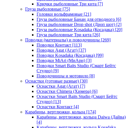
Крючки рыболовные Три кита
[7]
Груза рыболовные
[75]
Головки вольфрамовые
[21]
Груза рыболовные Банан для отводного
[6]
Груза рыболовные Drop shot (Дроп шот)
[2]
Груза рыболовные Kosadaka (Косадака)
[20]
Груза рыболовные Три кита
[26]
Поводки (материалы) и поводочницы
[269]
Поводки Контакт
[113]
Поводки Agat (Агат)
[37]
Поводки Kosadaka (Косадака)
[99]
Поводки MiAri (МиАри)
[3]
Поводки Smart Baits Studio (Смарт Бейтс
Студио)
[9]
Поводочницы и мотовило
[8]
Оснастки (готовые разные)
[30]
Оснастки Agat (Агат)
[7]
Оснастки Chimera (Химера)
[6]
Оснастки Smart Baits Studio (Смарт Бейтс
Студио)
[13]
Оснастки Контакт
[4]
Карабины, вертлюжки, кольца
[174]
Карабины, вертлюжки, кольца Daiwa (Дайва)
[4]
Карабины, вертлюжки, кольца Kosadaka